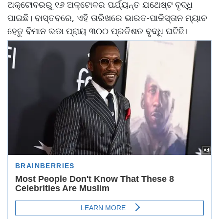
ଅକ୍ଟୋବରରୁ ୧୬ ଅକ୍ଟୋବର ପର୍ଯ୍ୟନ୍ତ ଯଥେଷ୍ଟ ବୃଦ୍ଧି
ପାଇଛି। ବାସ୍ତବରେ, ଏହି ତାରିଖରେ ଭାରତ-ପାକିସ୍ତାନ ମ୍ୟାଚ
ହେତୁ ବିମାନ ଭଡା ପ୍ରାୟ ୩୦୦ ପ୍ରତିଶତ ବୃଦ୍ଧି ଘଟିଛି।