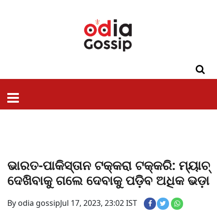
ଓଡିଶା
ଦେଶ-
ପଲିଟିକ୍ସ
ପ୍ରଶାସନ
ସ୍ୱାସ୍ଥ୍ୟ
ଗସିପ
ମନୋରଞ୍ଜନ
କ୍ରାଇମ
ଲାଇଫ
ସମସ୍ୟା
ଟେକ୍ନୋଲୋଜି
ଶିକ୍ଷା
ବିଜ୍ଞାନ
ଖେଳ
ବିଦେଶ
ସ୍ପେଶାଲ
ଷ୍ଟାଇଲ
ଭାରତ-ପାକିସ୍ତାନ ଟକ୍କରା ଟକ୍କରି: ମ୍ୟାଚ୍
ଦେଖିବାକୁ ଗଲେ ଦେବାକୁ ପଡ଼ିବ ଅଧିକ ଭଡ଼ା
By odia gossip
Jul 17, 2023, 23:02 IST