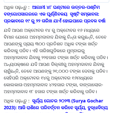
ଅଧିକ ପଢ଼ନ୍ତୁ :
ଆଗାମୀ ୪୮ ଘଣ୍ଟାରେ ଉତ୍ତର-ପଶ୍ଚିମ
ବଙ୍ଗୋପସାଗରରେ ଏକ ଘୂର୍ଣ୍ଣିବଳୟ ସୃଷ୍ଟି ସମ୍ଭାବନା:
ପ୍ରଭାବରେ ୧୯ ରୁ ୨୨ ତାରିଖ ଯାଏଁ ହୋଇପାରେ ପ୍ରବଳ ବର୍ଷା
ଯଦି ଆପଣ ଅକ୍ଟୋବର ୧୪ ରୁ ଅକ୍ଟୋବର ୧୬ ମଧ୍ୟରେ
ବିମାନ ଯୋଗେ ଅହମ୍ମଦାବାଦ ଯିବାକୁ ଚିନ୍ତା କରୁଛନ୍ତି, ତେବେ
ଆପଣଙ୍କୁ ପ୍ରାୟ ୩୦୦ ପ୍ରତିଶତ ଅଧିକ ଟଙ୍କା ଖର୍ଚ୍ଚ
କରିବାକୁ ପଡିବ। ଏହି ତାରିଖଗୁଡିକରେ ମୁମ୍ବାଇରୁ
ଅହମ୍ମଦାବାଦ ଯିବାକୁ ୨୨ହଜାର ଟଙ୍କା ଖର୍ଚ୍ଚ କରିବାକୁ ପଡିବ।
ଅନ୍ୟପକ୍ଷରେ ଯଦି ଆପଣ ଦିଲ୍ଲୀରୁ ଅହମ୍ମଦାବାଦ ଯିବାକୁ
ଚାହୁଁଛନ୍ତି, ତେବେ ଆପଣଙ୍କୁ ୨୧,୦୦୦ ଟଙ୍କା ଦେବାକୁ ପଡିବ।
ସେହିପରି ଅକ୍ଟୋବର ୧୪ରୁ ଅକ୍ଟୋବର ୧୬ମଧ୍ୟରେ
କୋଲକାତା-ଅହମ୍ମଦାବାଦ ୪୨ହଜାର ଟଙ୍କା, ବାଙ୍ଗାଲୋର-
ଅହମ୍ମଦାବାଦ ୧୮ ହଜାର ଟଙ୍କା ଖର୍ଚ୍ଚ କରିବାକୁ ପଡିବ।
ଅଧିକ ପଢ଼ନ୍ତୁ :
ସୂର୍ଯ୍ୟ ଗୋଚର ୨୦୨୩ (Surya Gochar
2023): ଆଜି ରାଶିରେ ପରିବର୍ତ୍ତନ କରିବେ ସୂର୍ଯ୍ୟ, ବୁଦ୍ଧାଦିତ୍ୟ