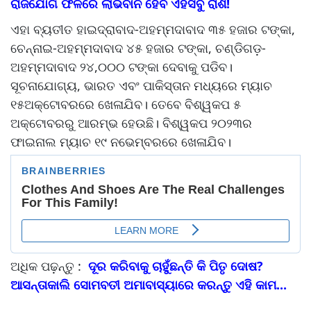
ରାଜଯୋଗ ଫଳରେ ଲାଭବାନ ହେବ ଏହିସବୁ ରାଶି!
ଏହା ବ୍ୟତୀତ ହାଇଦ୍ରାବାଦ-ଅହମ୍ମଦାବାଦ ୩୫ ହଜାର ଟଙ୍କା,
ଚେନ୍ନାଇ-ଅହମ୍ମଦାବାଦ ୪୫ ହଜାର ଟଙ୍କା, ଚଣ୍ଡିଗଡ଼-
ଅହମ୍ମଦାବାଦ ୨୪,୦୦୦ ଟଙ୍କା ଦେବାକୁ ପଡିବ।
ସୂଚନାଯୋଗ୍ୟ, ଭାରତ ଏବଂ ପାକିସ୍ତାନ ମଧ୍ୟରେ ମ୍ୟାଚ
୧୫ଅକ୍ଟୋବରରେ ଖେଳାଯିବ। ତେବେ ବିଶ୍ୱକପ ୫
ଅକ୍ଟୋବରରୁ ଆରମ୍ଭ ହେଉଛି। ବିଶ୍ୱକପ ୨୦୨୩ର
ଫାଇନାଲ ମ୍ୟାଚ ୧୯ ନଭେମ୍ବରରେ ଖେଳାଯିବ।
ଅଧିକ ପଢ଼ନ୍ତୁ :
ଦୂର କରିବାକୁ ଚାହୁଁଛନ୍ତି କି ପିତୃ ଦୋଷ?
ଆସନ୍ତାକାଲି ସୋମବତୀ ଅମାବାସ୍ୟାରେ କରନ୍ତୁ ଏହି କାମ...