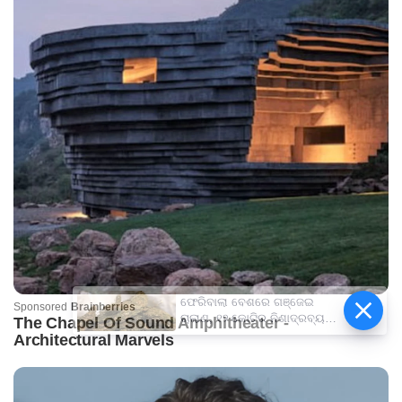
ଫେରିବାଲା ବେଶରେ ଗଞ୍ଜେଇ
ଚାଲାଣ, ୧୨ କୋଟିର ନିଶାଦ୍ରବ୍ୟ
ଜବତ