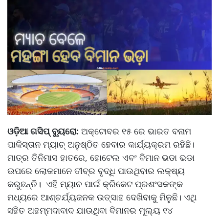
ଓଡ଼ିଆ ଗସିପ୍ ବ୍ୟୁରୋ:
ଅକ୍ଟୋବର ୧୫ ରେ ଭାରତ ବନାମ
ପାକିସ୍ତାନ ମ୍ୟାଚ୍ ଅନୁଷ୍ଠିତ ହେବାର କାର୍ଯ୍ୟକ୍ରମ ରହିଛି।
ମାତ୍ର ତିନିମାସ ହାତରେ, ହୋଟେଲ ଏବଂ ବିମାନ ଭଡା ଭଡା
ଉପରେ ଲୋକମାନେ ତୀବ୍ର ବୃଦ୍ଧି ପାଉଥିବାର ଲକ୍ଷ୍ୟ
କରୁଛନ୍ତି। ଏହି ମ୍ୟାଚ ପାଇଁ କ୍ରିକେଟ ପ୍ରଶଂସକଙ୍କ
ମଧ୍ୟରେ ଆଶ୍ଚର୍ଯ୍ୟଜନକ ଉତ୍ସାହ ଦେଖିବାକୁ ମିଳୁଛି। ଏଥି
ସହିତ ଅହମ୍ମଦାବାଦ ଯାଉଥିବା ବିମାନର ମୂଲ୍ୟ ୧୪