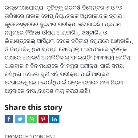
ଉଲ୍ଲେଖଯୋଗ୍ୟ, ଦୂତିଙ୍କୁ ଗତବର୍ଷ ଡିସେମ୍ବର ୫ ଓ ୨୬
ତାରିଖରେ ନାଡାର ଡୋପ୍‌ ନିୟନ୍ତ୍ରକ ଅଧିକାରୀଙ୍କ ଦ୍ବାରା
ଭୁବନେଶ୍ବରରେ ଦୁଇଥର ପରୀକ୍ଷା କରାଯାଇଛି। ପ୍ରଥମ
ନମୁନାରେ ନିଷିଦ୍ଧ ଔଷଧ ଆଣ୍ଡାରିନ୍‌, ଓଷ୍ଟାରିନ୍‌ ଓ
ଲିଗାଣ୍ଡ୍ରୋଲ୍‌ ଆସିଥିଲା ବେଳେ ଦ୍ବିତୀୟ ନମୁନାରେ ଆଣ୍ଡାରିନ୍‌
ଓ ଓଷ୍ଟାରିନ୍‌ ଥିବା ସ୍ପଷ୍ଟ ହୋଇଥିଲା। ଏହାଫଳରେ ଦୂତିଙ୍କ
ପାଖରେ ଆଡଭର୍ସ ଆନାଲିଟିକାଲ୍‌ ଫାଇଣ୍ଡିଂ (ଏଏଏଫ୍‌) ନୋଟିସ୍‌
ପାଇବାର ୭ ଦିନ ମଧ୍ୟରେ ବି’ ନମୁନା ପରୀକ୍ଷା ପାଇଁ ସମୟ
ରହିଥିଲା। ହେଲେ ଦୂତୀ ଏହି ପରୀକ୍ଷା ପାଇଁ ଆଗ୍ରହ
ଦେଖାଇନଥିଲେ। ଯେଉଁଥିପାଇଁ ତାଙ୍କ ଉପରେ ନାଡା ନିୟମ
ଅନୁସାରେ ବାସନ୍ଦାଦେଶ ଲାଗୁ କରାଯାଇଛି।
Share this story