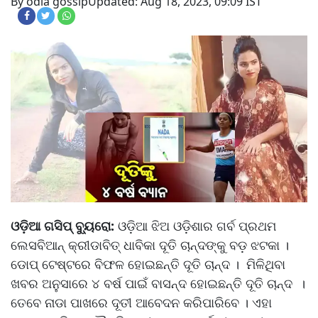
By odia gossip
Updated: Aug 18, 2023, 09:09 IST
ଓଡ଼ିଆ ଗସିପ୍ ବ୍ୟୁରୋ:
ଓଡ଼ିଆ ଝିଅ ଓଡ଼ିଶାର ଗର୍ବ ପ୍ରଥମ
ଲେସବିଆନ୍ କ୍ରୀଡାବିତ୍ ଧାବିକା ଦୂତି ଚାନ୍ଦଙ୍କୁ ବଡ଼ ଝଟକା ।
ଡୋପ୍ ଟେଷ୍ଟରେ ବିଫଳ ହୋଇଛନ୍ତି ଦୂତି ଚାନ୍ଦ । ମିଳିଥିବା
ଖବର ଅନୁସାରେ ୪ ବର୍ଷ ପାଇଁ ବାସନ୍ଦ ହୋଇଛନ୍ତି ଦୂତି ଚାନ୍ଦ ।
ତେବେ ନାଡା ପାଖରେ ଦୂତୀ ଆବେଦନ କରିପାରିବେ । ଏହା