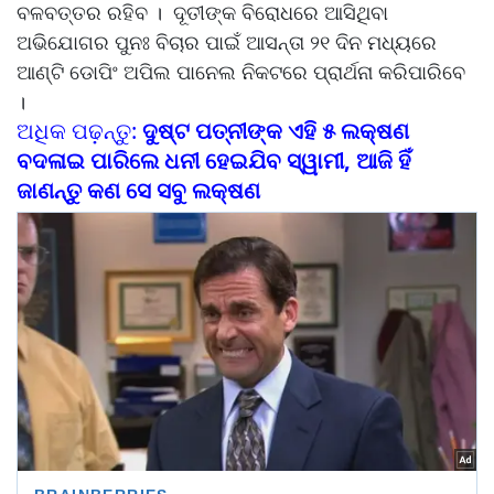
ବଳବତ୍ତର ରହିବ । ଦୂତୀଙ୍କ ବିରୋଧରେ ଆସିଥିବା
ଅଭିଯୋଗର ପୁନଃ ବିଚାର ପାଇଁ ଆସନ୍ତା ୨୧ ଦିନ ମଧ୍ୟରେ
ଆଣ୍ଟି ଡୋପିଂ ଅପିଲ ପାନେଲ ନିକଟରେ ପ୍ରାର୍ଥନା କରିପାରିବେ
।
ଅଧିକ ପଢ଼ନ୍ତୁ:
ଦୁଷ୍ଟ ପତ୍ନୀଙ୍କ ଏହି ୫ ଲକ୍ଷଣ
ବଦଳାଇ ପାରିଲେ ଧନୀ ହେଇଯିବ ସ୍ୱାମୀ, ଆଜି ହିଁ
ଜାଣନ୍ତୁ କଣ ସେ ସବୁ ଲକ୍ଷଣ