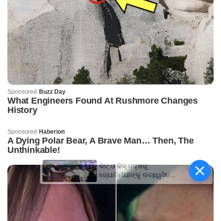
କିଟ୍‍ ଓ କିସ୍‍ ପକ୍ଷରୁ
ଜ୍ୟୋତିର୍ମୟୀଙ୍କୁ ଉଚ୍ଛ୍ୱସିତ
ସମ୍ବର୍ଦ୍ଧନା; ୫ଲକ୍ଷ ଟଙ୍କାର
ପ୍ରୋତ୍ସାହନ ରାଶି ପ୍ରଦାନ