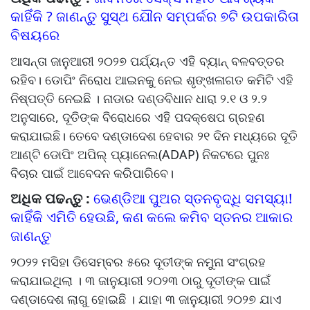
କାହିଁକି ? ଜାଣନ୍ତୁ ସୁସ୍ଥ ଯୌନ ସମ୍ପର୍କର ୭ଟି ଉପକାରିତା
ବିଷୟରେ
ଆସନ୍ତା ଜାନୁଆରୀ ୨୦୨୭ ପର୍ଯ୍ୟନ୍ତ ଏହି ବ୍ୟାନ୍‌ ବଳବତ୍ତର
ରହିବ। ଡୋପିଂ ନିରୋଧ ଆଇନକୁ ନେଇ ଶୃଙ୍ଖଳାଗତ କମିଟି ଏହି
ନିଷ୍ପତ୍ତି ନେଇଛି । ନାଡାର ଦଣ୍ଡବିଧାନ ଧାରା ୨.୧ ଓ ୨.୨
ଅନୁସାରେ, ଦୂତିଙ୍କ ବିରୋଧରେ ଏହି ପଦକ୍ଷେପ ଗ୍ରହଣ
କରାଯାଇଛି। ତେବେ ଦଣ୍ଡାଦେଶ ହେବାର ୨୧ ଦିନ ମଧ୍ୟରେ ଦୂତି
ଆଣ୍ଟି ଡୋପିଂ ଅପିଲ୍ ପ୍ୟାନେଲ(ADAP) ନିକଟରେ ପୁନଃ
ବିଚାର ପାଇଁ ଆବେଦନ କରିପାରିବେ।
ଅଧିକ ପଢନ୍ତୁ :
ଭେଣ୍ଡିଆ ପୁଅର ସ୍ତନବୃଦ୍ଧି ସମସ୍ୟା!
କାହିଁକି ଏମିତି ହେଉଛି, କଣ କଲେ କମିବ ସ୍ତନର ଆକାର
ଜାଣନ୍ତୁ
୨୦୨୨ ମସିହା ଡିସେମ୍ବର ୫ରେ ଦୂତୀଙ୍କ ନମୁନା ସଂଗ୍ରହ
କରାଯାଇଥିଲା । ୩ ଜାନୁୟାରୀ ୨୦୨୩ ଠାରୁ ଦୂତୀଙ୍କ ପାଇଁ
ଦଣ୍ଡାଦେଶ ଲାଗୁ ହୋଇଛି । ଯାହା ୩ ଜାନୁୟାରୀ ୨୦୨୭ ଯାଏ