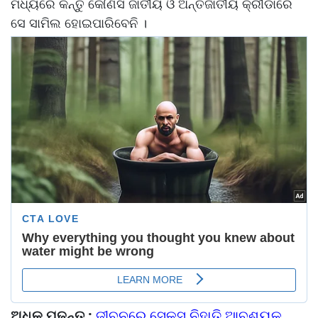
ମଧ୍ୟରେ କିନ୍ତୁ କୌଣସି ଜାତୀୟ ଓ ଅନ୍ତର୍ଜାତୀୟ କ୍ରୀଡାରେ
ସେ ସାମିଲ ହୋଇପାରିବେନି ।
ଅଧିକ ପଢନ୍ତୁ :
ଜୀବନରେ ସେକ୍ସ ନିହାତି ଆବଶ୍ୟକ