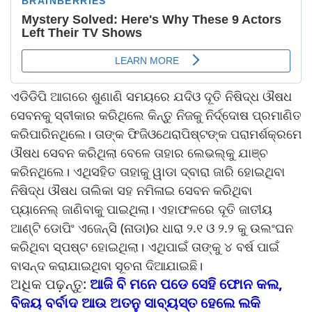
ଏଡିଡିପି ଆଗରେ ଶୁଣାଣି ସମୟରେ ଯଦିଓ ଦୂତି ନିଷିଦ୍ଧ ଔଷଧ
ସେବନକୁ ସ୍ବୀକାର କରିଥିଲେ କିନ୍ତୁ ନିଜକୁ ନିର୍ଦ୍ଦୋଷ ପ୍ରମାଣିତ
କରିପାରିନଥିଲେ। ତାଙ୍କ ଫିଜିଓଥେରାପିଷ୍ଟଙ୍କ ପରାମର୍ଶକ୍ରମେ
ଔଷଧ ସେବନ କରିଥିଲା ବେଳେ ତାହାର ଲେଭଲ୍‌କୁ ଯାଞ୍ଚ
କରିନଥିଲେ। ଏଥିସହିତ ତାହାକୁ ୱାଡା ଦ୍ବାରା ଜାରି ହୋଇଥିବା
ନିଷିଦ୍ଧ ଔଷଧ ତାଲିକା ସହ ନମିଳାଇ ସେବନ କରିଥିବା
ପ୍ୟାନେଲ୍‌ ଜାଣିବାକୁ ପାଇଥିଲା। ଏହାଫଳରେ ଦୂତି ଜାତୀୟ
ଆଣ୍ଟି ଡୋପିଂ ଏଜେନ୍ସି (ନାଡା)ର ଧାରା ୨.୧ ଓ ୨.୨ କୁ ଉଲଂଘନ
କରିଥିବା ସ୍ପଷ୍ଟ ହୋଇଥିଲା। ଏଥିପାଇଁ ତାଙ୍କୁ ୪ ବର୍ଷ ପାଇଁ
ବାସନ୍ଦ କରାଯାଇଥିବା ସୂଚନା ଦିଆଯାଇଛି।
ଅଧିକ ପଢ଼ନ୍ତୁ:
ଆଜି ବି ମନେ ପଡେ ସେହି ଫୋନ କଲ,
ବିଜୟ ବର୍ବାଦ ଆଉ ଅତନୁ ସାବ୍ୟସ୍ତ ହେଲେ ଲକି