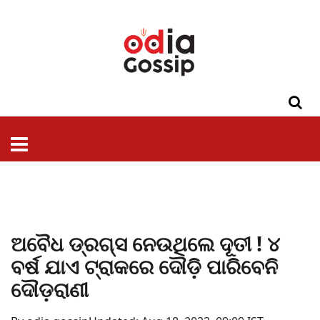
ଓଡିଶା
ଦେଶ-
ପଲିଟିକ୍ସ
ପ୍ରଶାସନ
ସ୍ୱାସ୍ଥ୍ୟ
ଗସିପ
ମନୋରଞ୍ଜନ
କ୍ରାଇମ
ଲାଇଫ
ସମସ୍ୟା
ଟେକ୍ନୋଲୋଜି
ଶିକ୍ଷା
ବିଜ୍ଞାନ
ଖେଳ
ବିଦେଶ
ସ୍ପେଶାଲ
ଷ୍ଟାଇଲ
ଅବୈଧ ଡ୍ରଗ୍ସ ନେଉଥିଲେ ଦୂତୀ ! ୪
ବର୍ଷ ଯାଏ ଟ୍ରାକରେ ଦୌଡ଼ି ପାରିବେନି
ଦୌଡ଼ରାଣୀ