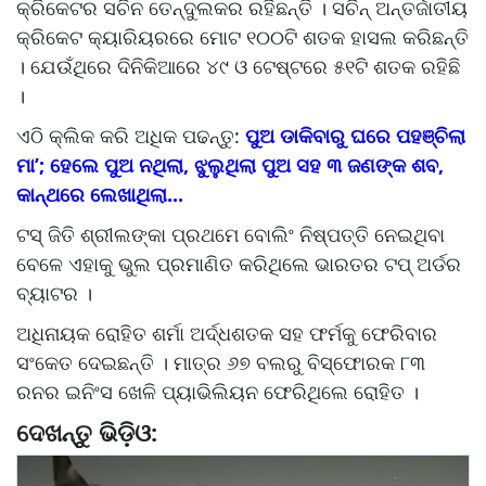
କ୍ରିକେଟର ସଚିନ ତେନ୍ଦୁଲକର ରହିଛନ୍ତି । ସଚିନ୍ ଅନ୍ତର୍ଜାତୀୟ
କ୍ରିକେଟ କ୍ୟାରିୟରରେ ମୋଟ ୧୦୦ଟି ଶତକ ହାସଲ କରିଛନ୍ତି
। ଯେଉଁଥିରେ ଦିନିକିଆରେ ୪୯ ଓ ଟେଷ୍ଟରେ ୫୧ଟି ଶତକ ରହିଛି
।
ଏଠି କ୍ଲିକ କରି ଅଧିକ ପଢନ୍ତୁ:
ପୁଅ ଡାକିବାରୁ ଘରେ ପହଞ୍ଚିଲା
ମା’; ହେଲେ ପୁଅ ନଥିଲା, ଝୁଲୁଥିଲା ପୁଅ ସହ ୩ ଜଣଙ୍କ ଶବ,
କାନ୍ଥରେ ଲେଖାଥିଲା...
ଟସ୍ ଜିତି ଶ୍ରୀଲଙ୍କା ପ୍ରଥମେ ବୋଲିଂ ନିଷ୍ପତ୍ତି ନେଇଥିବା
ବେଳେ ଏହାକୁ ଭୁଲ ପ୍ରମାଣିତ କରିଥିଲେ ଭାରତର ଟପ୍ ଅର୍ଡର
ବ୍ୟାଟର ।
ଅଧିନାୟକ ରୋହିତ ଶର୍ମା ଅର୍ଦ୍ଧଶତକ ସହ ଫର୍ମକୁ ଫେରିବାର
ସଂକେତ ଦେଇଛନ୍ତି । ମାତ୍ର ୬୭ ବଲରୁ ବିସ୍ଫୋରକ ୮୩
ରନର ଇନିଂସ ଖେଳି ପ୍ୟାଭିଲିୟନ ଫେରିଥିଲେ ରୋହିତ ।
ଦେଖନ୍ତୁ ଭିଡ଼ିଓ: