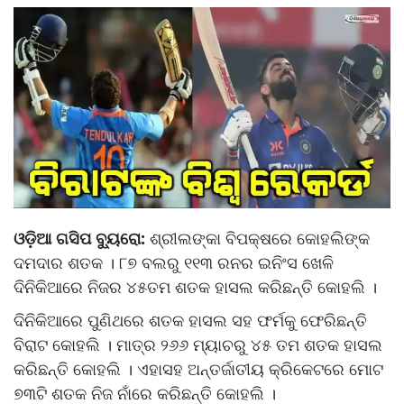
ଓଡ଼ିଆ ଗସିପ ବ୍ୟୁରୋ:
ଶ୍ରୀଲଙ୍କା ବିପକ୍ଷରେ କୋହଲିଙ୍କ
ଦମଦାର ଶତକ । ୮୭ ବଲରୁ ୧୧୩ ରନର ଇନିଂସ ଖେଳି
ଦିନିକିଆରେ ନିଜର ୪୫ତମ ଶତକ ହାସଲ କରିଛନ୍ତି କୋହଲି ।
ଦିନିକିଆରେ ପୁଣିଥରେ ଶତକ ହାସଲ ସହ ଫର୍ମକୁ ଫେରିଛନ୍ତି
ବିରାଟ କୋହଲି । ମାତ୍ର ୨୬୬ ମ୍ୟାଚରୁ ୪୫ ତମ ଶତକ ହାସଲ
କରିଛନ୍ତି କୋହଲି । ଏହାସହ ଅନ୍ତର୍ଜାତୀୟ କ୍ରିକେଟରେ ମୋଟ
୭୩ଟି ଶତକ ନିଜ ନାଁରେ କରିଛନ୍ତି କୋହଲି ।