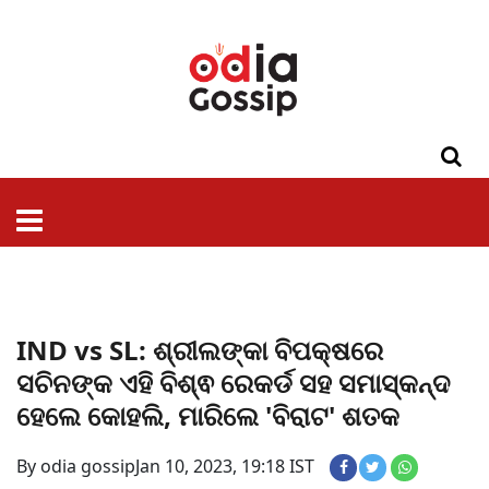
ଓଡିଶା
ଦେଶ-
ପଲିଟିକ୍ସ
ପ୍ରଶାସନ
ସ୍ୱାସ୍ଥ୍ୟ
ଗସିପ
ମନୋରଞ୍ଜନ
କ୍ରାଇମ
ଲାଇଫ
ସମସ୍ୟା
ଟେକ୍ନୋଲୋଜି
ଶିକ୍ଷା
ବିଜ୍ଞାନ
ଖେଳ
ବିଦେଶ
ସ୍ପେଶାଲ
ଷ୍ଟାଇଲ
IND vs SL: ଶ୍ରୀଲଙ୍କା ବିପକ୍ଷରେ
ସଚିନଙ୍କ ଏହି ବିଶ୍ଵ ରେକର୍ଡ ସହ ସମାସ୍କନ୍ଦ
ହେଲେ କୋହଲି, ମାରିଲେ 'ବିରାଟ' ଶତକ
By odia gossip
Jan 10, 2023, 19:18 IST