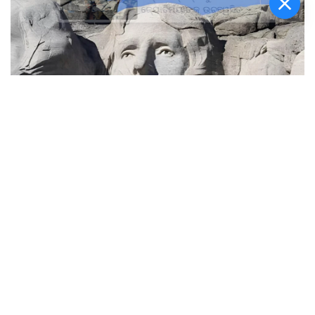
ଜ୍ୟୋତିର୍ମୟୀଙ୍କୁ ଉଚ୍ଛ୍ୱସିତ
ସମ୍ବର୍ଦ୍ଧନା; ୫ଲକ୍ଷ ଟଙ୍କାର
ପ୍ରୋତ୍ସାହନ ରାଶି ପ୍ରଦାନ