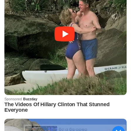
କିଟ୍‍ ଓ କିସ୍‍ ପକ୍ଷରୁ