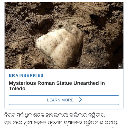
ବିରାଟ ସର୍ବାଧିକ ଶତକ ହାସଲକାରୀ ତାଲିକାର ଦ୍ୱିତୀୟ
ସ୍ଥାନରେ ଥିବା ବେଳେ ପ୍ରଥମ ସ୍ଥାନରେ ପୂର୍ବତନ ଭାରତୀୟ