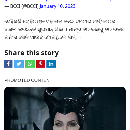
— BCCI (@BCCI)
January 10, 2023
ସେହିଭଳି ରୋହିତଙ୍କ ସହ ତାଳ ଦେଇ ଦମଦାର ଅର୍ଦ୍ଧଶତକ
ହାସଲ କରିଛନ୍ତି ଶୁଭମାନ୍ ଗିଲ । ମାତ୍ର ୬୦ ବଲରୁ ୭୦ ରନର
ଇନିଂସ ଖେଳି ଆଉଟ ହୋଇଥିଲେ ଗିଲ୍ ।
Share this story