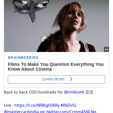
Back to back ODI hundreds for
@imVkohli
👏👏
Live -
https://t.co/MB6gfx9iRy
#INDvSL
@mastercardindia
pic.twitter.com/Crmm45NLNq