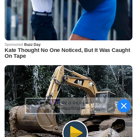
କିଟ୍‍ ଓ କିସ୍‍ ପକ୍ଷରୁ
ଜ୍ୟୋତିର୍ମୟୀଙ୍କୁ ଉଚ୍ଛ୍ୱସିତ
ସମ୍ବର୍ଦ୍ଧନା; ୫ଲକ୍ଷ ଟଙ୍କାର
ପ୍ରୋତ୍ସାହନ ରାଶି ପ୍ରଦାନ