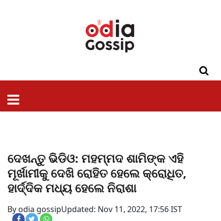
ଓଡିଶା
ଦେଶ-
ପଲିଟିକ୍ସ
ପ୍ରଶାସନ
ସ୍ୱାସ୍ଥ୍ୟ
ଗସିପ
ମନୋରଞ୍ଜନ
କ୍ରାଇମ
ଲାଇଫ
ସମସ୍ୟା
ଟେକ୍ନୋଲୋଜି
ଶିକ୍ଷା
ବିଜ୍ଞାନ
ଖେଳ
ବିଦେଶ
ସ୍ପେଶାଲ
ଷ୍ଟାଇଲ
ଦେଖନ୍ତୁ ଭିଡିଓ: ମହମ୍ମଦ ଶାମିଙ୍କ ଏହି
ମୂର୍ଖାମୀକୁ ଦେଖି ରୋହିତ ହେଲେ କ୍ରୋଧିତ,
ହାର୍ଦ୍ଦିକ ମଧ୍ୟ ହେଲେ ନିରାଶା
By odia gossip
Updated: Nov 11, 2022, 17:56 IST