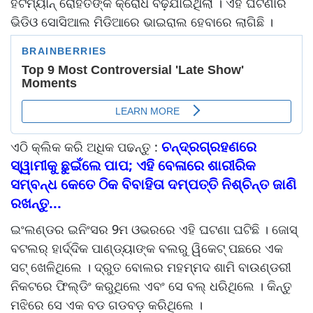
ହିଟମ୍ୟାନ୍ ରୋହିତଙ୍କ କ୍ରୋଧ ବଢ଼ିଯାଇଥିଲା । ଏହି ଘଟଣାର
ଭିଡିଓ ସୋସିଆଲ ମିଡିଆରେ ଭାଇରାଲ ହେବାରେ ଲାଗିଛି ।
ଚନ୍ଦ୍ରଗ୍ରହଣରେ
ଏଠି କ୍ଲିକ କରି ଅଧିକ ପଢନ୍ତୁ :
ସ୍ୱାମୀକୁ ଛୁଇଁଲେ ପାପ; ଏହି ବେଳାରେ ଶାରୀରିକ
ସମ୍ବନ୍ଧ କେତେ ଠିକ ବିବାହିତା ଦମ୍ପତ୍ତି ନିଶ୍ଚିନ୍ତ ଜାଣି
ରଖନ୍ତୁ...
ଇଂଲଣ୍ଡର ଇନିଂସର 9ମ ଓଭରରେ ଏହି ଘଟଣା ଘଟିଛି । ଜୋସ୍
ବଟଲର୍ ହାର୍ଦ୍ଦିକ ପାଣ୍ଡ୍ୟାଙ୍କ ବଲରୁ ୱିକେଟ୍ ପଛରେ ଏକ
ସଟ୍ ଖେଳିଥିଲେ । ଦ୍ରୁତ ବୋଲର ମହମ୍ମଦ ଶାମି ବାଉଣ୍ଡରୀ
ନିକଟରେ ଫିଲ୍ଡିଂ କରୁଥିଲେ ଏବଂ ସେ ବଲ୍ ଧରିଥିଲେ । କିନ୍ତୁ
ମଝିରେ ସେ ଏକ ବଡ ଗଡବଡ଼ କରିଥିଲେ ।