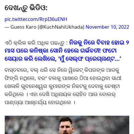
ଦେଖନ୍ତୁ ଭିଡିଓ:
pic.twitter.com/RrpI36uENH
— Guess Karo (@KuchNahiUkhada)
November 10, 2022
ନିଜକୁ ନିଜେ ବିବାହ ହୋଇ ୨
ଏଠି କ୍ଲିକ କରି ଅଧିକ ପଢନ୍ତୁ :
ମାସ ପରେ କନିଷ୍କା ସୋନି ହେଲେ ଗର୍ଭବତୀ! ଫଟୋ
ସେୟାର କରି ଲେଖିଲେ, ‘ମୁଁ ସେଲ୍ଫ ପ୍ରେଗ୍‌ନାଣ୍ଟ…’
ବାସ୍ତବରେ, ବଲ୍ ଧରି ସେ ନିଜେ ୱିକେଟ୍ କିପରଙ୍କ ଆଡକୁ
ଫିଙ୍ଗି ନଥିଲେ, ବରଂ ବଲକୁ ପାଖରେ ଠିଆ ହୋଇଥିବା ସାଥୀ
ଖେଳାଳି ଭୁବନେଶ୍ୱର କୁମାରଙ୍କ ନିକଟକୁ ଦେବାକୁ ଚେଷ୍ଟା
କରିଥିଲେ । ଏହା ଦେଖି ଅଧିନାୟକ ରୋହିତ ଆଉ ବୋଲର୍
ପାଣ୍ଡ୍ୟା ଆଶ୍ଚର୍ଯ୍ୟ ହୋଇଥିଲେ ।