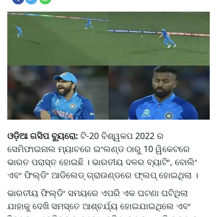
ଓଡ଼ିଆ ଗସିପ ବ୍ୟୁରୋ:
ଟି-20 ବିଶ୍ୱକପ 2022 ର
ସେମିଫାଇନାଲ ମ୍ୟାଚରେ ଇଂଲଣ୍ଡ ଠାରୁ 10 ୱିକେଟରେ
ଭାରତ ପରାସ୍ତ ହୋଇଛି । ଭାରତୀୟ ଦଳର ବ୍ୟାଟିଂ, ବୋଲିଂ
ଏବଂ ଫିଲ୍ଡିଂ ଆଡିଲେଡ୍ ଗ୍ରାଉଣ୍ଡରେ ଫ୍ଲପ୍ ହୋଇଥିଲା ।
ଭାରତୀୟ ଫିଲ୍ଡିଂ ସମୟରେ ଏପରି ଏକ ଘଟଣା ଘଟିଥିଲା ​​
ଯାହାକୁ ଦେଖି ସମସ୍ତେ ଆଶ୍ଚର୍ଯ୍ୟ ହୋଇଯାଇଥିଲେ ଏବଂ