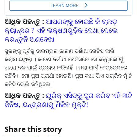
ଆଧିକ ପଢନ୍ତୁ :
ଆପଣଙ୍କୁ ହୋଇଛି କି ବ୍ଲଡ଼
କ୍ୟାନ୍ସର ? ଏହି ଲକ୍ଷଣଗୁଡ଼ିକ ଦେଖା ଦେଲେ
କରନ୍ତୁନି ଅଣଦେଖା
ସୁରଙ୍କୁ ପୂର୍ବରୁ ବାରମ୍ଭର କାରଣ ଦର୍ଶାଅ ନୋଟିସ ଜାରି
କରାଯାଇଥିଲା । କାରଣ ଦର୍ଶାଅ ନୋଟିସରେ ସେ କହିଥିଲେ ମୁଁ
ଅନ୍ୟ ଦଳ ପାଇଁ ପ୍ରଚାର କରିନାହିଁ । ମଲା ଯାଏଁ କଂଗ୍ରେସରେ
ରହିବି। ମୋ ପୁଅ ପ୍ରାର୍ଥୀ ହୋଇଛି। ପୁଅ କଥା ଯିଏ ପଚାରିବ ମୁଁ ହଁ
କହିବି ବୋଲି କହିିଥିଲେ।
ଆଧିକ ପଢନ୍ତୁ :
ୟୁରିକ୍ ଏସିଡ୍‌କୁ ଦୂର କରିବ ଏହି ୩ଟି
ଜିନିଷ, ଯନ୍ତ୍ରଣାରୁ ମିଳିବ ମୁକ୍ତି!
Share this story