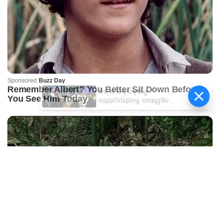
କିଟ୍‍ ଓ କିସ୍‍ ପକ୍ଷରୁ
ଜ୍ୟୋତିର୍ମୟୀଙ୍କୁ ଉଚ୍ଛ୍ୱସିତ
ସମ୍ବର୍ଦ୍ଧନା; ୫ଲକ୍ଷ ଟଙ୍କାର
ପ୍ରୋତ୍ସାହନ ରାଶି ପ୍ରଦାନ