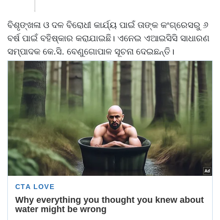
ବିଶୃଙ୍ଖଳା ଓ ଦଳ ବିରୋଧୀ କାର୍ଯ୍ୟ ପାଇଁ ତାଙ୍କ କଂଗ୍ରେସରୁ ୬
ବର୍ଷ ପାଇଁ ବହିଷ୍କାର କରାଯାଇଛି। ଏନେଇ ଏଆଇସିସି ସାଧାରଣ
ସମ୍ପାଦକ କେ.ସି. ବେଣୁଗୋପାଳ ସୂଚନା ଦେଇଛନ୍ତି।