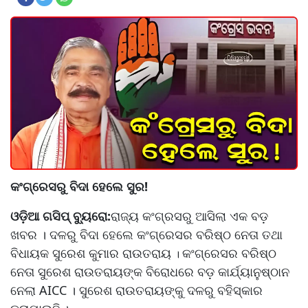
କଂଗ୍ରେସରୁ ବିଦା ହେଲେ ସୁର!
ଓଡ଼ିଆ ଗସିପ୍ ବ୍ୟୁରୋ:
ରାଜ୍ୟ କଂଗ୍ରସରୁ ଆସିଲା ଏକ ବଡ଼
ଖବର । ଦଳରୁ ବିଦା ହେଲେ କଂଗ୍ରେସର ବରିଷ୍ଠ ନେତା ତଥା
ବିଧାୟକ ସୁରେଶ କୁମାର ରାଉତରାୟ
କଂଗ୍ରେସର ବରିଷ୍ଠ
।
ନେତା ସୁରେଶ ରାଉତରାୟଙ୍କ ବିରୋଧରେ ବଡ଼ କାର୍ଯ୍ୟାନୁଷ୍ଠାନ
ନେଲା AICC । ସୁରେଶ ରାଉତରାୟଙ୍କୁ ଦଳରୁ ବହିସ୍କାର