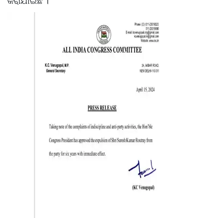
କରାଯାଇଛି ।