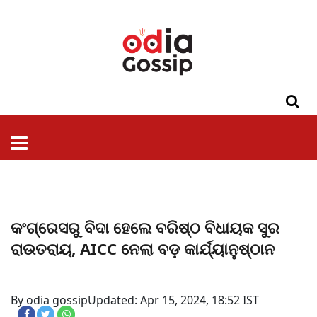
ଓଡିଶା
ଦେଶ-
ପଲିଟିକ୍ସ
ପ୍ରଶାସନ
ସ୍ୱାସ୍ଥ୍ୟ
ଗସିପ
ମନୋରଞ୍ଜନ
କ୍ରାଇମ
ଲାଇଫ
ସମସ୍ୟା
ଟେକ୍ନୋଲୋଜି
ଶିକ୍ଷା
ବିଜ୍ଞାନ
ଖେଳ
ବିଦେଶ
ସ୍ପେଶାଲ
ଷ୍ଟାଇଲ
କଂଗ୍ରେସରୁ ବିଦା ହେଲେ ବରିଷ୍ଠ ବିଧାୟକ ସୁର
ରାଉତରାୟ, AICC ନେଲା ବଡ଼ କାର୍ଯ୍ୟାନୁଷ୍ଠାନ
By odia gossip
Updated: Apr 15, 2024, 18:52 IST