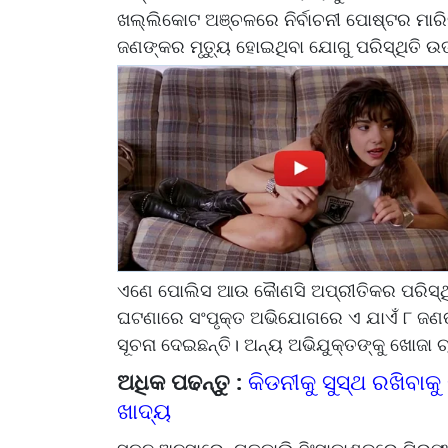
ଖଲ୍ଲିକୋଟ ଅଞ୍ଚଳରେ ନିର୍ବାଚନୀ ପୋଷ୍ଟର ମାରିବ
ଜଣଙ୍କର ମୃତ୍ୟୁ ହୋଇଥିବା ଯୋଗୁ ପରିସ୍ଥିତି ଉତ୍
ଏଣେ ପୋଲିସ ଆଉ କୈାଣସି ଅପ୍ରୀତିକର ପରିସ୍ଥିତ
ଘଟଣାରେ ସଂପୃକ୍ତ ଅଭିଯୋଗରେ ଏ ଯାଏଁ ୮ ଜଣଙ
ସୂଚନା ଦେଇଛନ୍ତି। ଅନ୍ୟ ଅଭିଯୁକ୍ତଙ୍କୁ ଖୋଜା ଚା
ଅଧିକ ପଢନ୍ତୁ :
କିଡନୀକୁ ସୁସ୍ଥ ରଖିବାକୁ 
ଖାଦ୍ୟ