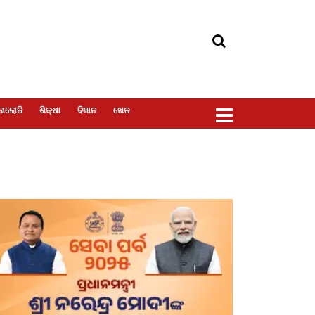
ୋଲୋଜି
ଶିକ୍ଷା
ବିଜ୍ଞାନ
ଖେଳ