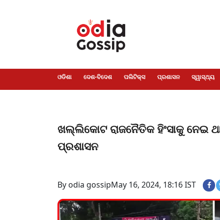
ଓଡିଶା
ଦେଶ-
ପଲିଟିକ୍ସ
ପ୍ରଶାସନ
ସ୍ୱାସ୍ଥ୍ୟ
ଗସିପ
ମନୋରଞ୍ଜନ
କ୍ରାଇମ
ଲାଇଫ
ସମସ୍ୟା
ଟେକ୍ନୋଲୋଜି
ଶିକ୍ଷା
ବିଜ୍ଞାନ
ଖେଳ
ବିଦେଶ
ସ୍ପେଶାଲ
ଷ୍ଟାଇଲ
ଓଡିଶା
ଦେଶ-ବିଦେଶ
ପଲିଟିକ୍ସ
ପ୍ରଶାସନ
ସ୍ୱାସ୍ଥ୍ୟ
ଖଲ୍ଲିକୋଟ ରାଜନୈତିକ ହିଂସାକୁ ନେଇ ଥା
ପ୍ରଶାସନ
By odia gossip
May 16, 2024, 18:16 IST