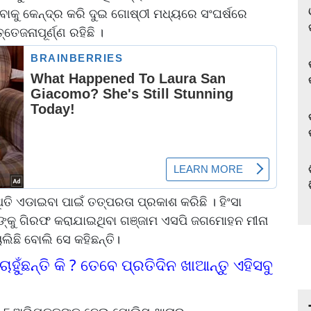
ାକୁ କେନ୍ଦ୍ର କରି ଦୁଇ ଗୋଷ୍ଠୀ ମଧ୍ୟରେ ସଂଘର୍ଷରେ
ତେଜନାପୂର୍ଣ୍ଣ ରହିଛି ।
ି ଏଡାଇବା ପାଇଁ ତତ୍ପରତା ପ୍ରକାଶ କରିଛି । ହିଂସା
୍କୁ ଗିରଫ କରାଯାଇଥିବା ଗଞ୍ଜାମ ଏସପି ଜଗମୋହନ ମୀନା
ଲିଛି ବୋଲି ସେ କହିଛନ୍ତି।
ଚାହୁଁଛନ୍ତି କି ? ତେବେ ପ୍ରତିଦିନ ଖାଆନ୍ତୁ ଏହିସବୁ