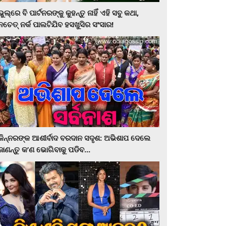
ଭୁଲ୍‌ରେ ବି ପାର୍ଟନରଙ୍କୁ କୁହନ୍ତୁ ନାହିଁ ଏହି ସବୁ କଥା,
ନଚେତ୍‌ ନର୍କ ପାଲଟିଯିବ ହସଖୁସିର ସଂସାର!
କିନ୍ନରଙ୍କ ଆଶୀର୍ବାଦ ବରଦାନ ସଦୃଶ: ଅଭିଶାପ ଦେଲେ
ଜାଣନ୍ତୁ କ’ଣ ଭୋଗିବାକୁ ପଡିବ...