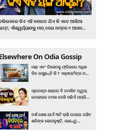
ବଲିଉଡରେ କିଏ ଏହି ନବାଗତ ଯିଏ କି ଏବେ ଆଲିଆ
ଭଟ୍ଟ, ଐଶ୍ୱର୍ଯ୍ୟାଙ୍କୁ ମାତ୍‌ ଦେଇ ନମ୍ବର ୧ ଆସନ
ହାତେଇଛନ୍ତି, ସିନେ ପ୍ରେମୀ ଏବେ ହିଁ ଜାଣି ନିଅନ୍ତୁ ...
Elsewhere On Odia Gossip
ମାଛ ଏବଂ ଚିକେନକୁ ଫ୍ରିଜରେ ଅଧିକ
ଦିନ ରଖୁଛନ୍ତି କି ? ଏକ୍ସପର୍ଟଙ୍କ ମତ
କିଛି ଏପରି ରହିଛି...
ପ୍ରଚଣ୍ଡ ଖରାରେ ବି ଚମକିବ ତ୍ୱଚା;
ଚେହେରାର ଚମକ ଦେଖି ସଭିଏଁ ପଚାରିବେ
ଗ୍ଲୋ’ର ସିକ୍ରେଟ! ଆପଣାନ୍ତୁ ଏହି...
ବର୍ଷ ଶେଷ ଯାଏଁ ୩ଟି ରାଶି ଉପରେ ରହିବ
ଶନିଙ୍କ କୋପଦୃଷ୍ଟି, ଜାଣନ୍ତୁ
ଆପଣଙ୍କ ରାଶି ଏଥିରେ ନାହିଁ ତ?