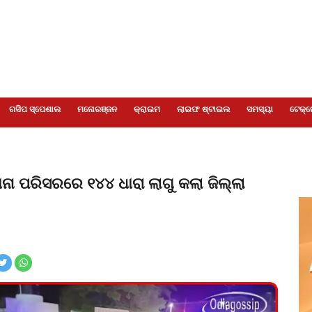
ଗସିପ ସ୍ପେଶାଲ
ମନୋରଞ୍ଜନ
କ୍ରାଇମ
ଲାଇଫ ଷ୍ଟାଇଲ
ସମସ୍ୟା
ଟେକ୍ନ
ନା ପରିସରରେ ୧୪୪ ଧାରା ଲାଗୁ କଲା ଜିଲ୍ଲା