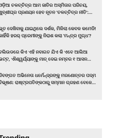
ଓଡ଼ିଆ ଚଳଚ୍ଚିତ୍ର ଆମ ଜାତିର ଅସ୍ମିତାର ପରିଚୟ,
ଖୁବ୍‌ଶୀଘ୍ର ପ୍ରଣୟନ ହେବ ନୂତନ ‘ଚଳଚ୍ଚିତ୍ର ନୀତି’:
ମୁଖ୍ୟମନ୍ତ୍ରୀ ମୋହନ ଚରଣ ମାଝୀ
ଭୂତ ଦେଖିବାକୁ ଯାଇଥିଲେ ଦର୍ଶକ, ମିଳିଲା କେବଳ କମେଡି!
କାହିଁକି ହରର୍‌ ପ୍ରେମୀଙ୍କୁ ନିରାଶ କଲା ‘ମନ୍ତ୍ର ମୁଗ୍ଧ’?
ବଲିଉଡରେ କିଏ ଏହି ନବାଗତ ଯିଏ କି ଏବେ ଆଲିଆ
ଭଟ୍ଟ, ଐଶ୍ୱର୍ଯ୍ୟାଙ୍କୁ ମାତ୍‌ ଦେଇ ନମ୍ବର ୧ ଆସନ
ହାତେଇଛନ୍ତି, ସିନେ ପ୍ରେମୀ ଏବେ ହିଁ ଜାଣି ନିଅନ୍ତୁ ...
ଦିବଙ୍ଗତ ଅଭିନେତା ଧର୍ମେନ୍ଦ୍ରଙ୍କୁ ମରଣୋତ୍ତର ପଦ୍ମ
ବିଭୂଷଣ: ରାଷ୍ଟ୍ରପତିଙ୍କଠାରୁ ସମ୍ମାନ ଗ୍ରହଣ ବେଳେ
ଭାବପ୍ରବଣ ହେଲେ ହେମା ମାଳିନୀ
Trending