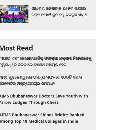
ସାଧାରଣ ଜନତାଙ୍କ ପକେଟ ଉପରେ
ପଡ଼ିବ ବୋଝ! ଜୁନ ୧ରୁ ବଦଳୁଛି ଏହି ୫
ବଡ଼ ନିୟମ
Most Read
'ଏଆଇ ଏବଂ ଜେନୋଟାଇପିକ୍ ପରୀକ୍ଷା ଯକ୍ଷ୍ମା ନିରାକରଣକୁ
ତ୍ୱରାନ୍ୱିତ କରିବାରେ ବିଶେଷ ସହାୟକ ହେବ'
ଏମ୍ସ ଭୁବନେଶ୍ୱରର ଅନନ୍ୟ ସଫଳତା, ୧୦୦ଟି ସଫଳ
ରୋବୋଟିକ୍ ଅସ୍ତ୍ରୋପଚାର ସମ୍ପନ୍ନ
KIMS Bhubaneswar Doctors Save Youth with
Arrow Lodged Through Chest
AIIMS Bhubaneswar Shines Bright: Ranked
among Top 10 Medical Colleges in India