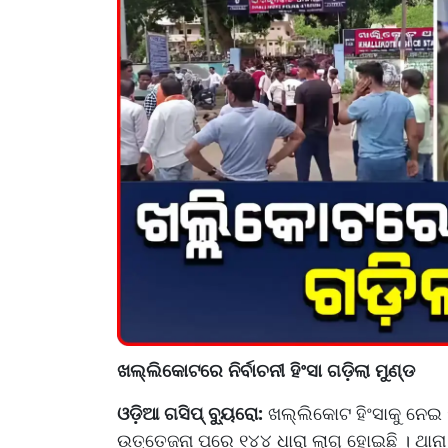
ଖଲ୍ଲିକୋଟରେ ନିର୍ବାଚନୀ ହିଂସା ଗଡ଼ିଲା ମୁଣ୍ଡ
ଓଡ଼ିଆ ଗସିପ୍ ବ୍ୟୁରୋ:
ଖଲ୍ଲିକୋଟ ହିଂସାକୁ ନେଇ 
ଉତ୍ତେଜନା ପରେ ୧୪୪ ଧାରା ଲାଗୁ ହୋଇଛି । ଥାନ