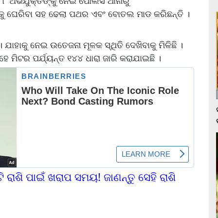
 ୮ ଅଭିଯୁକ୍ତଙ୍କୁ ନେଇ ପୋଲିସ ଥାନାରୁ
ୁ ଘେରିବା ସହ ଢେଲା ପଥର ଏବଂ ବୋତଲ ମାଡ କରିଛନ୍ତି ।
 ଯାହାକୁ ନେଇ ଉତେଜନା ମୂଳକ ସ୍ଥିତି ଦେଖିବାକୁ ମିଳିଛି ।
 ମିଟର ପର୍ଯ୍ୟନ୍ତ ୧୪୪ ଧାରା ଜାରି କରାଯାଇଛି ।
 ରାଶି ପାଇଁ ଖରାପ ସମୟ! ଜାଣନ୍ତୁ ସେହି ରାଶି