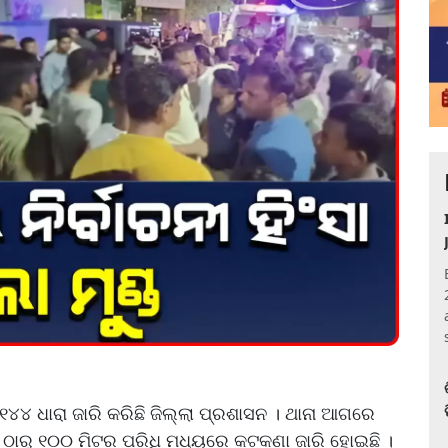
୧୪୪ ଧାରା ଜାରି କରିଛି ଜିଲ୍ଲା ପ୍ରଶାସନ । ଥାନା ଆଗରେ
ା ଠାରୁ ୧୦୦ ମିଟର ପରିଧି ମଧ୍ୟରେ କଟକଣା ଜାରି ହୋଇଛି ।