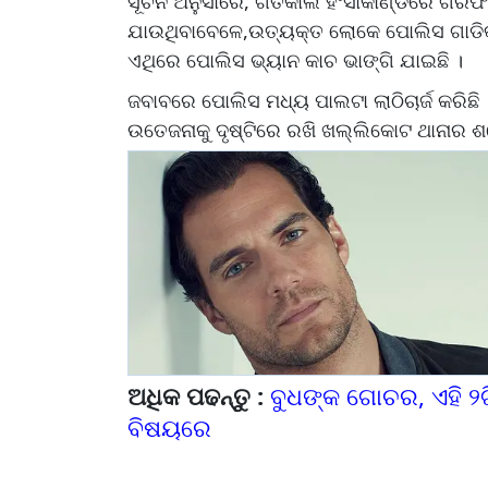
ସୂଚନ ଅନୁସାରେ, ଗତକାଲି ହିଂସାକାଣ୍ଡରେ ଗିରଫ
ଯାଉଥିବାବେଳେ,ଉତ୍ୟକ୍ତ ଲୋକେ ପୋଲିସ ଗାଡିକ
ଏଥିରେ ପୋଲିସ ଭ୍ୟାନ କାଚ ଭାଙ୍ଗି ଯାଇଛି ।
ଜବାବରେ ପୋଲିସ ମଧ୍ୟ ପାଲଟା ଲାଠିଚାର୍ଜ କରିଛି ।
ଉତେଜନାକୁ ଦୃଷ୍ଟିରେ ରଖି ଖଲ୍ଲିକୋଟ ଥାନାର ଶହେ
ଅଧିକ ପଢନ୍ତୁ :
ବୁଧଙ୍କ ଗୋଚର, ଏହି ୨ଟି
ବିଷୟରେ