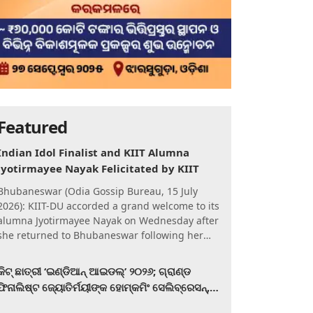
Featured
Indian Idol Finalist and KIIT Alumna
Jyotirmayee Nayak Felicitated by KIIT
Bhubaneswar (Odia Gossip Bureau, 15 July
2026): KIIT-DU accorded a grand welcome to its
alumna Jyotirmayee Nayak on Wednesday after
she returned to Bhubaneswar following her
qualification for the Gra
କିଟ୍‍ ଛାତ୍ରୀ ‘ଇଣ୍ଡିଆନ୍ ଆଇଡଲ୍‌’ ୨୦୨୬; ଗ୍ରାଣ୍ଡ
ଫିନାଲିଷ୍ଟ ଜ୍ୟୋତିର୍ମୟୀଙ୍କ ହୋମ୍‍କମିଂ ସେଲିବ୍ରେସନ୍‍,
କିଟରେ ଉଚ୍ଛ୍ୱସିତ ସମ୍ବର୍ଦ୍ଧନା