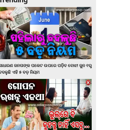
ସାଧାରଣ ଜନତାଙ୍କ ପକେଟ ଉପରେ ପଡ଼ିବ ବୋଝ! ଜୁନ ୧ରୁ
ବଦଳୁଛି ଏହି ୫ ବଡ଼ ନିୟମ