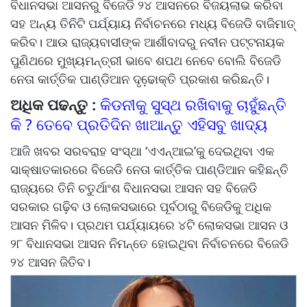
ବିଧାନସଭା ଆସନରୁ ବିଜେଡି ୨୪ ଆସନରେ ବିଜୟଲାଭ କରିବା
ସହ ଅନ୍ୟ ତିନିଟି ପର୍ଯ୍ୟାୟ ନିର୍ବାଚନରେ ମଧ୍ୟ ବିଜେଡି ବାଜିମାତ୍‌
କରିବ। ଆଉ ରାଜ୍ୟବାସୀଙ୍କ ଆର୍ଶୀବାଦରୁ ନବୀନ ପଟ୍ଟନାୟକ
ପୁଣିଥରେ ମୁଖ୍ୟମନ୍ତ୍ରୀ ଭାବେ ଶପଥ ନେବେ ବୋଲି ବିଜେଡି
ନେତା କାର୍ତ୍ତିକ ପାଣ୍ଡିଆନ ଦୃଢେ଼ାକ୍ତି ପ୍ରକାଶ କରିଛନ୍ତି।
ଅଧିକ ପଢନ୍ତୁ :
କିଡନୀକୁ ସୁସ୍ଥ ରଖିବାକୁ ଚାହୁଁଛନ୍ତି
କି ? ତେବେ ପ୍ରତିଦିନ ଖାଆନ୍ତୁ ଏହିସବୁ ଖାଦ୍ୟ
ଆଜି ଖବର ସରବରାହ ସଂସ୍ଥା ‘ଏଏନ୍‌ଆଇ’କୁ ଦେଇଥିବା ଏକ
ସାକ୍ଷାତକାରରେ ବିଜେଡି ନେତା କାର୍ତ୍ତିକ ପାଣ୍ଡିଆନ କହିଛନ୍ତି
ରାଜ୍ୟରେ ତିନି ଚତୁର୍ଥାଂଶ ବିଧାନସଭା ଆସନ ସହ ବିଜେଡି
ସରକାର ଗଢ଼ିବ ଓ ଲୋକସଭାରେ ପୂର୍ବଠାରୁ ବିଜେଡିକୁ ଅଧିକ
ଆସନ ମିଳିବ। ପ୍ରଥମ ପର୍ଯ୍ୟାୟରେ ୪ଟି ଲୋକସଭା ଆସନ ଓ
୨୮ ବିଧାନସଭା ଆସନ ନିମନ୍ତେ ହୋଇଥିବା ନିର୍ବାଚନରେ ବିଜେଡି
୨୪ ଆସନ ଜିତିବ।