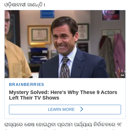
ଓଡ଼ିଶାବାସୀ ଜାଣନ୍ତି।
ରାଜ୍ୟରେ ଶେଷ ହୋଇଥିବା ପ୍ରଥମ ପର୍ଯ୍ୟାୟ ନିର୍ବାଚନରେ ୨୮