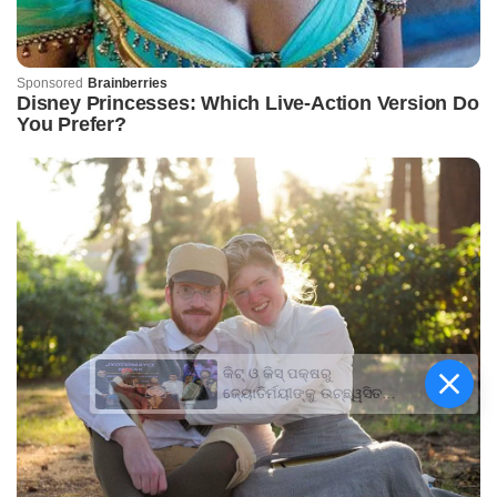
କିଟ୍‍ ଓ କିସ୍‍ ପକ୍ଷରୁ
ଜ୍ୟୋତିର୍ମୟୀଙ୍କୁ ଉଚ୍ଛ୍ୱସିତ
ସମ୍ବର୍ଦ୍ଧନା; ୫ଲକ୍ଷ ଟଙ୍କାର
ପ୍ରୋତ୍ସାହନ ରାଶି ପ୍ରଦାନ