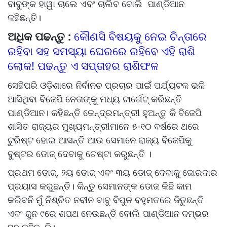
ବାବୁଙ୍କ ହାୱା ଚାଲେ ଏବଂ ଚାଲିବ ବୋଲି ପାଣ୍ଡିଆନ
କହିଛନ୍ତି।
ଅଧିକ ପଢନ୍ତୁ :
କୌଣସି ବିଷୟକୁ ନେଇ ଚିନ୍ତାରେ
ରହିବା ସହ ସମସ୍ୟା ଘେରରେ ରହିବେ ଏହି ରାଶି
ଲୋକ! ପଢନ୍ତୁ ଏ ସପ୍ତାହର ରାଶିଫଳ
ସେହିପରି ଓଡ଼ିଶାରେ ନିର୍ବାନଚ ପ୍ରଚାର ପାଇଁ ପର୍ଯ୍ୟଟକ ଭଳି
ଆସିଥିବା ବିଜେପି ନେତାଙ୍କୁ ମଧ୍ୟ ଟାର୍ଗେଟ୍ କରିଛନ୍ତି
ପାଣ୍ଡିଆନ। କହିଛନ୍ତି କେନ୍ଦ୍ରମନ୍ତ୍ରୀ ହୁଅନ୍ତୁ କି ବିଜେପି
ଶାସିତ ରାଜ୍ୟର ମୁଖ୍ୟମନ୍ତ୍ରୀମାନେ ୫-୧୦ ବର୍ଷରେ ଥରେ
ଟୁରିଷ୍ଟ ହୋଇ ଆସନ୍ତି ଆଉ ସେମାନେ ରାଜ୍ୟ ବିଜେପିକୁ
ବୁଷ୍ଟର ଡୋଜ୍ ଦେବାକୁ ଚେଷ୍ଟା କରୁଛନ୍ତି ।
ପ୍ରଥମ ଡୋଜ୍, ୨ୟ ଡୋଜ୍ ଏବଂ ୩ୟ ଡୋଜ୍ ଦେବାକୁ ଜୋରଦାର
ପ୍ରୟାସ କରୁଛନ୍ତି। କିନ୍ତୁ ସେମାନଙ୍କ ଡୋଜ କିଛି କାମ
କରିବନି ମୁଁ ନିଶ୍ଚିତ ନବୀନ ବାବୁ ବିପୁଳ ବହୁମତରେ ଜିତୁଛନ୍ତି
ଏବଂ ଜୁନ ୯ରେ ଶପଥ ନେଉଛନ୍ତି ବୋଲି ପାଣ୍ଡିଆନ ଦମ୍ଭର