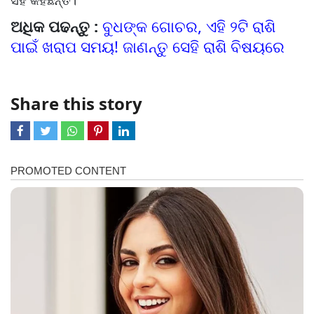
ସହ କହିଛନ୍ତି।
ଅଧିକ ପଢନ୍ତୁ :
ବୁଧଙ୍କ ଗୋଚର, ଏହି ୨ଟି ରାଶି
ପାଇଁ ଖରାପ ସମୟ! ଜାଣନ୍ତୁ ସେହି ରାଶି ବିଷୟରେ
Share this story