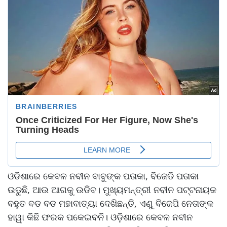
ଓଡିଶାରେ କେବଳ ନବୀନ ବାବୁଙ୍କ ପତାକା, ବିଜେଡି ପତାକା
ଉଡୁଛି, ଆଉ ଆଗକୁ ଉଡିବ। ମୁଖ୍ୟମନ୍ତ୍ରୀ ନବୀନ ପଟ୍ଟନାୟକ
ବହୁତ ବଡ ବଡ ମହାବାତ୍ୟା ଦେଖିଛନ୍ତି, ଏଣୁ ବିଜେପି ନେତାଙ୍କ
ହାୱା କିଛି ଫରକ ପକେଇବନି। ଓଡ଼ିଶାରେ କେବଳ ନବୀନ