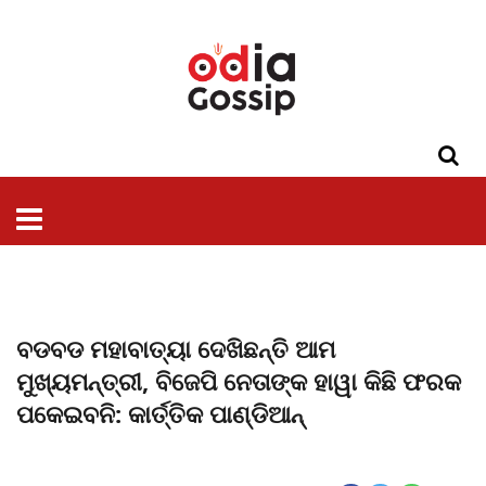
ଓଡିଶା
ଦେଶ-
ପଲିଟିକ୍ସ
ପ୍ରଶାସନ
ସ୍ୱାସ୍ଥ୍ୟ
ଗସିପ
ମନୋରଞ୍ଜନ
କ୍ରାଇମ
ଲାଇଫ
ସମସ୍ୟା
ଟେକ୍ନୋଲୋଜି
ଶିକ୍ଷା
ବିଜ୍ଞାନ
ଖେଳ
ବିଦେଶ
ସ୍ପେଶାଲ
ଷ୍ଟାଇଲ
ବଡବଡ ମହାବାତ୍ୟା ଦେଖିଛନ୍ତି ଆମ
ମୁଖ୍ୟମନ୍ତ୍ରୀ, ବିଜେପି ନେତାଙ୍କ ହାୱା କିଛି ଫରକ
ପକେଇବନି: କାର୍ତ୍ତିକ ପାଣ୍ଡିଆନ୍‌