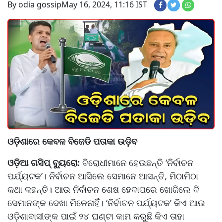
By odia gossip
May 16, 2024, 11:16 IST
ଓଡ଼ିଶାରେ କେବଳ ବିଜେଡି ପତାକା ଉଡ଼ିବ
ଓଡ଼ିଆ ଗସିପ୍ ବ୍ୟୁରୋ:
ବିରୋଧୀମାନେ ହେଉଛନ୍ତି ‘ନିର୍ବାଚନ
ପର୍ଯ୍ୟଟକ’। ନିର୍ବାଚନ ଆସିଲେ ସେମାନେ ଆସନ୍ତି, ମିଠାମିଠା
କଥା କହନ୍ତି। ଆଉ ନିର୍ବାଚନ ଶେଷ ହେବାପରେ ଖୋଜିଲେ ବି
ସେମାନଙ୍କ ଦେଖା ମିଳେନାହିଁ। ‘ନିର୍ବାଚନ ପର୍ଯ୍ୟଟକ’ କିଏ ଆଉ
ଓଡ଼ିଶାବାସୀଙ୍କ ପାଇଁ ୨୪ ଘଣ୍ଟା କାମ କରୁଛି କିଏ ତାହା