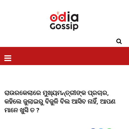
ଓଡିଶା
ଦେଶ-
ପଲିଟିକ୍ସ
ପ୍ରଶାସନ
ସ୍ୱାସ୍ଥ୍ୟ
ଗସିପ
ମନୋରଞ୍ଜନ
କ୍ରାଇମ
ଲାଇଫ
ସମସ୍ୟା
ଟେକ୍ନୋଲୋଜି
ଶିକ୍ଷା
ବିଜ୍ଞାନ
ଖେଳ
ବିଦେଶ
ସ୍ପେଶାଲ
ଷ୍ଟାଇଲ
ରାଉରକେଲାରେ ମୁଖ୍ୟମନ୍ତ୍ରୀଙ୍କ ପ୍ରଚାର,
କହିଲେ ଜୁଲାଇରୁ ବିଜୁଳି ବିଲ ଆସିବ ନାହିଁ, ଆପଣ
ମାନେ ଖୁସି ତ ?