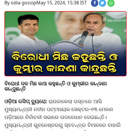
By odia gossip
May 15, 2024, 15:38 IST
ବିରୋଧୀ ଦଳ ମିଛ କଥା କହୁଛନ୍ତି ଓ କୁମ୍ଭୀର କାନ୍ଦଣା
କାନ୍ଦୁଛନ୍ତି
ଓଡ଼ିଆ ଗସିପ୍ ବ୍ୟୁରୋ:
ରାଉରକେଲା ଗସ୍ତରେ ଆସି
ମୁଖ୍ୟମନ୍ତ୍ରୀ ନବୀନ ପଟ୍ଟନାୟକ ସେକ୍ଟର-୧୩ ମେଳଣ
ପଡ଼ିଆରେ ନିର୍ବାଚନୀ ସଭାରେ ଉଦବୋଧନ ଦେଇଛନ୍ତି।
ମୁଖ୍ୟମନ୍ତ୍ରୀ ଭୁବନେଶ୍ବରରୁ ସ୍ବତନ୍ତ୍ର ବିମାନରେ ବାହାରି