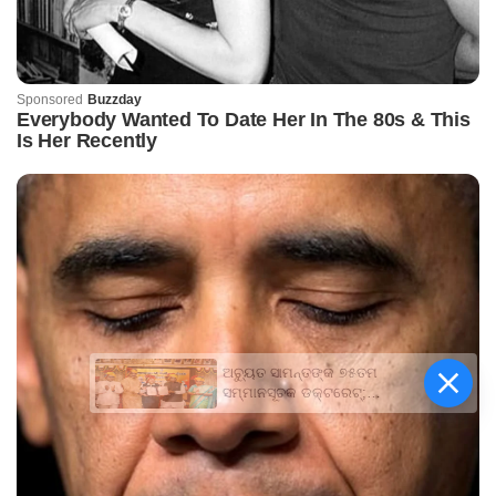
ଅଚ୍ୟୁତ ସାମନ୍ତଙ୍କ ୭୫ତମ
ସମ୍ମାନସୂଚକ ଡକ୍ଟରେଟ୍‌;
ମହାରାଜା ଗଙ୍ଗା ସିଂହ
ବିଶ୍ୱବିଦ୍ୟାଳୟ ପକ୍ଷରୁ
ସମ୍ମାନିତ