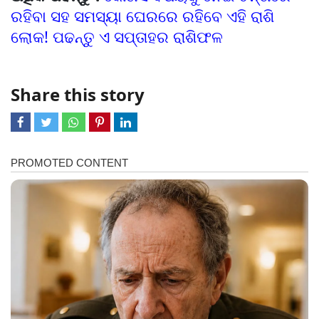
ରହିବା ସହ ସମସ୍ୟା ଘେରରେ ରହିବେ ଏହି ରାଶି
ଲୋକ! ପଢନ୍ତୁ ଏ ସପ୍ତାହର ରାଶିଫଳ
Share this story