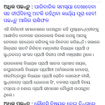
ଅଧିକ ପଢନ୍ତୁ :
ପାରିବାରିକ ସମସ୍ୟା ଦେଖାଦେବା
ସହ ଦୀର୍ଘଦିନରୁ ଅଟକି ରହିଥିବା କାର୍ଯ୍ୟ ପୂରା ହେବ!
ପଢନ୍ତୁ ଆଜିର ରାଶିଫଳ
ଏହି ନିର୍ବାଚନୀ ସମାବେଶରେ ଉପସ୍ଥିତ ରହି ମୁଖ୍ୟମନ୍ତ୍ରୀଙ୍କୁ
ଆଶୀର୍ବାଦ ଦେବାସହ ରାଉରକେଲା ବିକାଶ ରଥକୁ ଆଗକୁ
ନେବାରେ ସହଯୋଗ କରିବାକୁ ସେ ନିବେଦନ କରିଛନ୍ତି। ସଭାରେ
ଜିଲ୍ଲାର ସାତଟି ନିର୍ବାଚନ ମଣ୍ଡଳୀର ବିଧାୟକ ପ୍ରାର୍ଥୀ ଓ
ସୁନ୍ଦରଗଡ଼ ସାଂସଦ ପ୍ରାର୍ଥୀ ଦିଲୀପ ତୀର୍କୀ ମଞ୍ଚାସୀନ ଥିଲେ।
ରାଉରକେଲା ବିଧାୟକ ପ୍ରାର୍ଥୀ ସାରଦା ପ୍ରସାଦ ନାୟକ,
ରଘୁନାଥପାଲି ବିଧାୟକ ପ୍ରାର୍ଥୀନୀ ଅର୍ଚନାରେଖା ବେହେରା,
ବୀରମିତ୍ରପୁର ବିଧାୟକ ପ୍ରାର୍ଥୀ ରୋହିତ ଜୋସେଫ ତୀର୍କୀ,
ସୁନ୍ଦରଗଡ଼ ପ୍ରାର୍ଥୀ ଯୋଗେଶ ସିଂ, ତଳସରା ପ୍ରାର୍ଥୀ ବିନୟ
ଟପ୍ପୋ ଓ ବଣାଇ ପ୍ରାର୍ଥୀ ଭୀମସେନ ଚୌଧୁରୀ ଉପସ୍ଥିତ
ଥିଲେ।
ଅଧିକ ପଢନ୍ତୁ :
କୌଣସି ବିଷୟକୁ ନେଇ ଚିନ୍ତାରେ