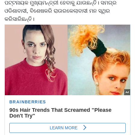
ପଟ୍ଟନାୟକ ମୁଖ୍ୟମନ୍ତ୍ରୀ ହେବାକୁ ଯାଉଛନ୍ତି। ସମଗ୍ର
ଓଡିଶାବାସୀ, ବିଶେଷକରି ରାଉରକେଲାବାସୀ ମନ ସ୍ଥିର
କରିସାରିଛନ୍ତି।