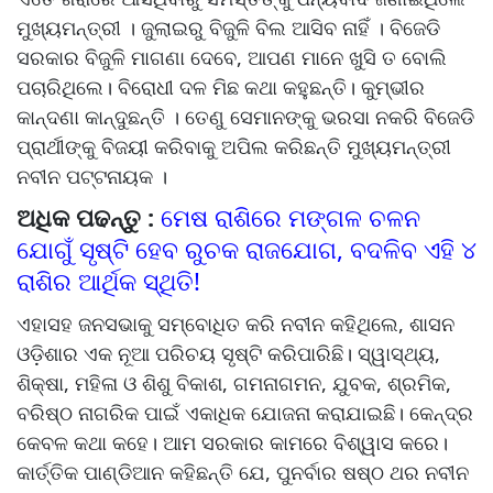
ମୁଖ୍ୟମନ୍ତ୍ରୀ । ଜୁଲାଇରୁ ବିଜୁଳି ବିଲ ଆସିବ ନାହିଁ । ବିଜେଡି
ସରକାର ବିଜୁଳି ମାଗଣା ଦେବେ, ଆପଣ ମାନେ ଖୁସି ତ ବୋଲି
ପଚାରିଥିଲେ। ବିରୋଧୀ ଦଳ ମିଛ କଥା କହୁଛନ୍ତି। କୁମ୍ଭୀର
କାନ୍ଦଣା କାନ୍ଦୁଛନ୍ତି । ତେଣୁ ସେମାନଙ୍କୁ ଭରସା ନକରି ବିଜେଡି
ପ୍ରାର୍ଥୀଙ୍କୁ ବିଜୟୀ କରିବାକୁ ଅପିଲ କରିଛନ୍ତି ମୁଖ୍ୟମନ୍ତ୍ରୀ
ନବୀନ ପଟ୍ଟନାୟକ ।
ଅଧିକ ପଢନ୍ତୁ :
ମେଷ ରାଶିରେ ମଙ୍ଗଳ ଚଳନ
ଯୋଗୁଁ ସୃଷ୍ଟି ହେବ ରୁଚକ ରାଜଯୋଗ, ବଦଳିବ ଏହି ୪
ରାଶିର ଆର୍ଥିକ ସ୍ଥିତି!
ଏହାସହ ଜନସଭାକୁ ସମ୍ବୋଧିତ କରି ନବୀନ କହିଥିଲେ, ଶାସନ
ଓଡ଼ିଶାର ଏକ ନୂଆ ପରିଚୟ ସୃଷ୍ଟି କରିପାରିଛି। ସ୍ୱାସ୍ଥ୍ୟ,
ଶିକ୍ଷା, ମହିଳା ଓ ଶିଶୁ ବିକାଶ, ଗମନାଗମନ, ଯୁବକ, ଶ୍ରମିକ,
ବରିଷ୍ଠ ନାଗରିକ ପାଇଁ ଏକାଧିକ ଯୋଜନା କରାଯାଇଛି। କେନ୍ଦ୍ର
କେବଳ କଥା କହେ। ଆମ ସରକାର କାମରେ ବିଶ୍ୱାସ କରେ।
କାର୍ତ୍ତିକ ପାଣ୍ଡିଆନ କହିଛନ୍ତି ଯେ, ପୁନର୍ବାର ଷଷ୍ଠ ଥର ନବୀନ