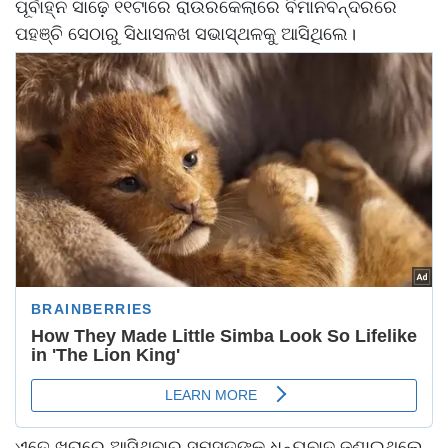
ପୂର୍ବାହ୍ନ ସାଢ଼େ ୧୧ଟାରେ ରାଉରକେଲାରେ ବିମାନବନ୍ଦରରେ
ପହଞ୍ଚି ସେଠାରୁ ସିଧାସଳଖ ସଭାସ୍ଥଳକୁ ଆସିଥିଲେ।
ଏତେ ଖରାରେ ଆସିଥିବାରୁ ସମସ୍ତଙ୍କୁ ଧନ୍ୟବାଦ ଜଣାଇଥିଲେ