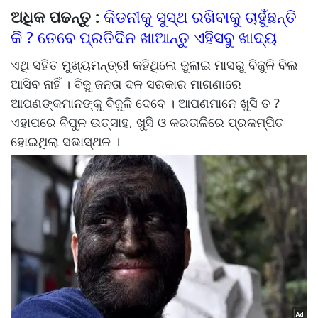
ଅଧିକ ପଢନ୍ତୁ :
କିଡନୀକୁ ସୁସ୍ଥ ରଖିବାକୁ ଚାହୁଁଛନ୍ତି
କି ? ତେବେ ପ୍ରତିଦିନ ଖାଆନ୍ତୁ ଏହିସବୁ ଖାଦ୍ୟ
ଏଥି ସହିତ ମୁଖ୍ୟମନ୍ତ୍ରୀ କହିଥିଲେ ଜୁଲାଇ ମାସରୁ ବିଜୁଳି ବିଲ
ଆସିବ ନାହିଁ । ବିଜୁ ଜନତା ଦଳ ସରକାର ମାଗଣାରେ
ଆପଣଙ୍କମାନଙ୍କୁ ବିଜୁଳି ଦେବେ । ଆପଣମାନେ ଖୁସି ତ ?
ଏହାପରେ ବିପୁଳ ଉତ୍ସାହ, ଖୁସି ଓ କରତାଳିରେ ପ୍ରକମ୍ପିତ
ହୋଇଥିଲା ସଭାସ୍ଥଳ ।