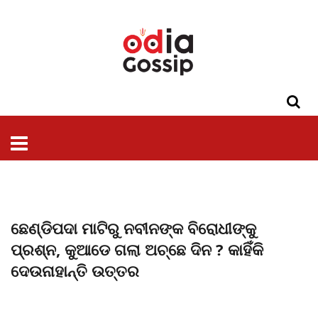
ଓଡିଶା
ଦେଶ-
ପଲିଟିକ୍ସ
ପ୍ରଶାସନ
ସ୍ୱାସ୍ଥ୍ୟ
ଗସିପ
ମନୋରଞ୍ଜନ
କ୍ରାଇମ
ଲାଇଫ
ସମସ୍ୟା
ଟେକ୍ନୋଲୋଜି
ଶିକ୍ଷା
ବିଜ୍ଞାନ
ଖେଳ
ବିଦେଶ
ସ୍ପେଶାଲ
ଷ୍ଟାଇଲ
ଛେଣ୍ଡିପଦା ମାଟିରୁ ନବୀନଙ୍କ ବିରୋଧୀଙ୍କୁ
ପ୍ରଶ୍ନ, କୁଆଡେ ଗଲା ଅଚ୍ଛେ ଦିନ ? କାହିଁକି
ଦେଉନାହାନ୍ତି ଉତ୍ତର