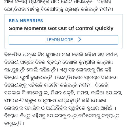
ଆଉ ଦଳୀୟ ପ୍ରାର୍ଥୀଙ୍କ ପାଇଁ ଭୋଟ ମାଗିଛନ୍ତି । ଏହାସହ
ଛେଣ୍ଡିପଦା ମାଟିରୁ ବିରୋଧୀଙ୍କୁ ପ୍ରଶ୍ନ କରିଛନ୍ତି ନବୀନ।
ବିଜେପିର ଅଚ୍ଛେ ଦିନ କୁଆଡେ ଗଲା ବୋଲି କହିବା ସହ ନବୀନ,
ବିରୋଧୀ ଅଚ୍ଛେ ଦିନର ସ୍ବପ୍ନ ଦେଖାଇ କୁମ୍ଭୀର କାନ୍ଦଣା
କାନ୍ଦୁଛନ୍ତି ବୋଲି କହିଛନ୍ତି। ଏଥି ସହ ଲୋକଙ୍କୁ ମିଛ କହି
ବିରୋଧୀ ଭୁଆଁ ବୁଲାଉଛନ୍ତି । ଛେଣ୍ଡିପଦାର ପ୍ରଚାର ସଭାରେ
ବିରୋଧୀଙ୍କୁ ଏହିଭଳି ଟାର୍ଗେଟ କରିଛନ୍ତି ନବୀନ । ବିଜେଡି
ସରକାର ବିଏସକେୱାଇ, ମିଶନ ଶକ୍ତି, ମମତା, କାଳିଆ ଯୋଜନା,
ଫାଇଭ-ଟି ସ୍କୁଲ ଓ ନୂଆ-ଓ ଛାତ୍ରବୃତ୍ତି ଭଳି ଯୋଜନା
ଲୋକଙ୍କ ସମାଜିକ ଓ ଅର୍ଥନୈତିକ ସ୍ଥିତିରେ ସୁଧାର ଆଣିଛି ।
ବିରୋଧୀ କିନ୍ତୁ ଏହିସବୁ ଯୋଜନାକୁ ବନ୍ଦ କରିଦେବାକୁ ଚକ୍ରାନ୍ତ
କରୁଛନ୍ତି।