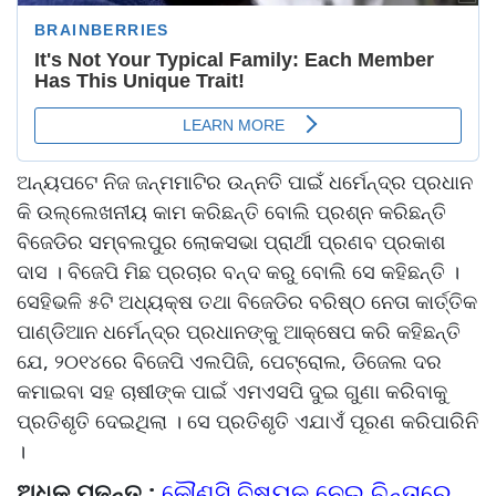
ଅନ୍ୟପଟେ ନିଜ ଜନ୍ମମାଟିର ଉନ୍ନତି ପାଇଁ ଧର୍ମେନ୍ଦ୍ର ପ୍ରଧାନ
କି ଉଲ୍ଲେଖନୀୟ କାମ କରିଛନ୍ତି ବୋଲି ପ୍ରଶ୍ନ କରିଛନ୍ତି
ବିଜେଡିର ସମ୍ବଲପୁର ଲୋକସଭା ପ୍ରାର୍ଥୀ ପ୍ରଣବ ପ୍ରକାଶ
ଦାସ । ବିଜେପି ମିଛ ପ୍ରଚାର ବନ୍ଦ କରୁ ବୋଲି ସେ କହିଛନ୍ତି ।
ସେହିଭଳି ୫ଟି ଅଧ୍ୟକ୍ଷ ତଥା ବିଜେଡିର ବରିଷ୍ଠ ନେତା କାର୍ତ୍ତିକ
ପାଣ୍ଡିଆନ ଧର୍ମେନ୍ଦ୍ର ପ୍ରଧାନଙ୍କୁ ଆକ୍ଷେପ କରି କହିଛନ୍ତି
ଯେ, ୨୦୧୪ରେ ବିଜେପି ଏଲପିଜି, ପେଟ୍ରୋଲ, ଡିଜେଲ ଦର
କମାଇବା ସହ ଚାଷୀଙ୍କ ପାଇଁ ଏମଏସପି ଦୁଇ ଗୁଣା କରିବାକୁ
ପ୍ରତିଶୃତି ଦେଇଥିଲା । ସେ ପ୍ରତିଶୃତି ଏଯାଏଁ ପୂରଣ କରିପାରିନି
।
ଅଧିକ ପଢନ୍ତୁ :
କୌଣସି ବିଷୟକୁ ନେଇ ଚିନ୍ତାରେ