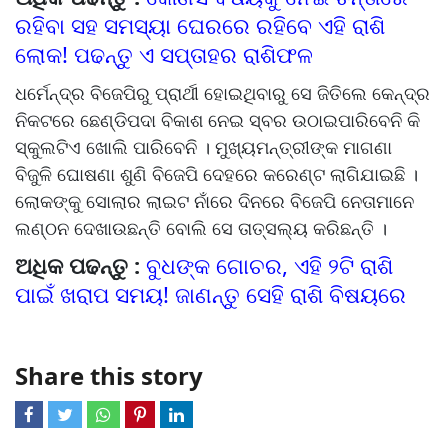
ରହିବା ସହ ସମସ୍ୟା ଘେରରେ ରହିବେ ଏହି ରାଶି
ଲୋକ! ପଢନ୍ତୁ ଏ ସପ୍ତାହର ରାଶିଫଳ
ଧର୍ମେନ୍ଦ୍ର ବିଜେପିରୁ ପ୍ରାର୍ଥୀ ହୋଇଥିବାରୁ ସେ ଜିତିଲେ କେନ୍ଦ୍ର
ନିକଟରେ ଛେଣ୍ଡିପଦା ବିକାଶ ନେଇ ସ୍ବର ଉଠାଇପାରିବେନି କି
ସ୍କୁଲଟିଏ ଖୋଲି ପାରିବେନି । ମୁଖ୍ୟମନ୍ତ୍ରୀଙ୍କ ମାଗଣା
ବିଜୁଳି ଘୋଷଣା ଶୁଣି ବିଜେପି ଦେହରେ କରେଣ୍ଟ ଲାଗିଯାଇଛି ।
ଲୋକଙ୍କୁ ସୋଲାର ଲାଇଟ ନାଁରେ ଦିନରେ ବିଜେପି ନେତାମାନେ
ଲଣ୍ଠନ ଦେଖାଉଛନ୍ତି ବୋଲି ସେ ତାତ୍ସଲ୍ୟ କରିଛନ୍ତି ।
ଅଧିକ ପଢନ୍ତୁ :
ବୁଧଙ୍କ ଗୋଚର, ଏହି ୨ଟି ରାଶି
ପାଇଁ ଖରାପ ସମୟ! ଜାଣନ୍ତୁ ସେହି ରାଶି ବିଷୟରେ
Share this story