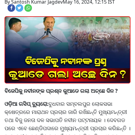
By Santosh Kumar Jagdev
May 16, 2024, 12:15 IST
ବିଜେପିକୁ ନବୀନଙ୍କ ପ୍ରଶ୍ନ କୁଆଡେ ଗଲା ଅଚ୍ଛେ ଦିନ ?
ଓଡ଼ିଆ ଗସିପ୍ ବ୍ୟୁରୋ:
ବୁଧବାର ସମ୍ବଲପୁର ଲୋକସଭା
କ୍ଷେତ୍ରରେ ମାରାଥନ ପ୍ରଚାର ଜାରି ରଖିଛନ୍ତି ମୁଖ୍ୟମନ୍ତ୍ରୀ
ତଥା ବିଜୁ ଜନତା ଦଳ ସଭାପତି ନବୀନ ପଟ୍ଟନାୟକ । ଦେବଗଡ
ପରେ ଏବେ ଛେଣ୍ଡିପଦାରେ ମୁଖ୍ୟମନ୍ତ୍ରୀ ପ୍ରଚାର କରିଛନ୍ତି ।