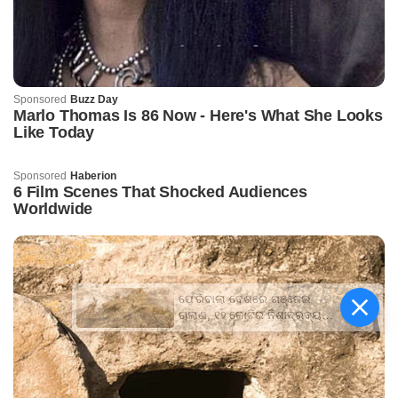
ଫେରିବାଲା ବେଶରେ ଗଞ୍ଜେଇ
ଚାଲାଣ, ୧୨ କୋଟିର ନିଶାଦ୍ରବ୍ୟ
ଜବତ