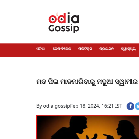
ଓଡିଶା
ଦେଶ-
ପଲିଟିକ୍ସ
ପ୍ରଶାସନ
ସ୍ୱାସ୍ଥ୍ୟ
ଗସିପ
ମନୋରଞ୍ଜନ
କ୍ରାଇମ
ଲାଇଫ
ସମସ୍ୟା
ଟେକ୍ନୋଲୋଜି
ଶିକ୍ଷା
ବିଜ୍ଞାନ
ଖେଳ
ବିଦେଶ
ସ୍ପେଶାଲ
ଷ୍ଟାଇଲ
ଓଡିଶା
ଦେଶ-ବିଦେଶ
ପଲିଟିକ୍ସ
ପ୍ରଶାସନ
ସ୍ୱାସ୍ଥ୍ୟ
ମଦ ପିଇ ମାଡମାରିବାରୁ ମଦୁଆ ସ୍ୱାମୀର 
By odia gossip
Feb 18, 2024, 16:21 IST