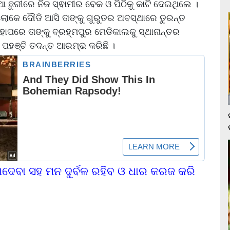
 ଛୁରୀରେ ନିଜ ସ୍ଵାମୀର ବେକ ଓ ପିଠିକୁ କାଟି ଦେଇଥିଲେ ।
ଲୋକେ ଦୌଡି ଆସି ତାଙ୍କୁ ଗୁରୁତର ଅବସ୍ଥାରେ ତୁରନ୍ତ
ାପରେ ତାଙ୍କୁ ବ୍ରହ୍ମପୁର ମେଡିକାଲକୁ ସ୍ଥାନାନ୍ତର
ହଞ୍ଚି ତଦନ୍ତ ଆରମ୍ଭ କରିଛି ।
ାଦେବା ସହ ମନ ଦୁର୍ବଳ ରହିବ ଓ ଧାର କରଜ କରି