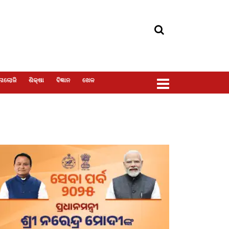
ୋଲୋଜି
ଶିକ୍ଷା
ବିଜ୍ଞାନ
ଖେଳ