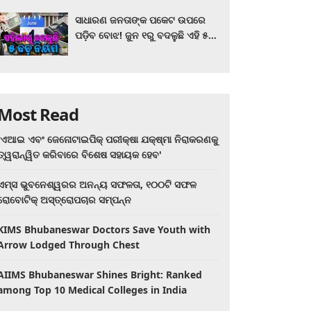
ସାଧାରଣ ଜନତାଙ୍କ ପକେଟ ଉପରେ
ପଡ଼ିବ ବୋଝ! ଜୁନ ୧ରୁ ବଦଳୁଛି ଏହି ୫
ବଡ଼ ନିୟମ
Most Read
'ଏଆଇ ଏବଂ ଜେନୋଟାଇପିକ୍ ପରୀକ୍ଷା ଯକ୍ଷ୍ମା ନିରାକରଣକୁ
ତ୍ୱରାନ୍ୱିତ କରିବାରେ ବିଶେଷ ସହାୟକ ହେବ'
ଏମ୍ସ ଭୁବନେଶ୍ୱରର ଅନନ୍ୟ ସଫଳତା, ୧୦୦ଟି ସଫଳ
ରୋବୋଟିକ୍ ଅସ୍ତ୍ରୋପଚାର ସମ୍ପନ୍ନ
KIMS Bhubaneswar Doctors Save Youth with
Arrow Lodged Through Chest
AIIMS Bhubaneswar Shines Bright: Ranked
among Top 10 Medical Colleges in India