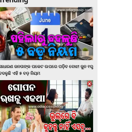
ସାଧାରଣ ଜନତାଙ୍କ ପକେଟ ଉପରେ ପଡ଼ିବ ବୋଝ! ଜୁନ ୧ରୁ
ବଦଳୁଛି ଏହି ୫ ବଡ଼ ନିୟମ