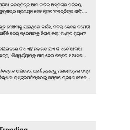
ଓଡ଼ିଆ ଚଳଚ୍ଚିତ୍ର ଆମ ଜାତିର ଅସ୍ମିତାର ପରିଚୟ,
ଖୁବ୍‌ଶୀଘ୍ର ପ୍ରଣୟନ ହେବ ନୂତନ ‘ଚଳଚ୍ଚିତ୍ର ନୀତି’:
ମୁଖ୍ୟମନ୍ତ୍ରୀ ମୋହନ ଚରଣ ମାଝୀ
ଭୂତ ଦେଖିବାକୁ ଯାଇଥିଲେ ଦର୍ଶକ, ମିଳିଲା କେବଳ କମେଡି!
କାହିଁକି ହରର୍‌ ପ୍ରେମୀଙ୍କୁ ନିରାଶ କଲା ‘ମନ୍ତ୍ର ମୁଗ୍ଧ’?
ବଲିଉଡରେ କିଏ ଏହି ନବାଗତ ଯିଏ କି ଏବେ ଆଲିଆ
ଭଟ୍ଟ, ଐଶ୍ୱର୍ଯ୍ୟାଙ୍କୁ ମାତ୍‌ ଦେଇ ନମ୍ବର ୧ ଆସନ
ହାତେଇଛନ୍ତି, ସିନେ ପ୍ରେମୀ ଏବେ ହିଁ ଜାଣି ନିଅନ୍ତୁ ...
ଦିବଙ୍ଗତ ଅଭିନେତା ଧର୍ମେନ୍ଦ୍ରଙ୍କୁ ମରଣୋତ୍ତର ପଦ୍ମ
ବିଭୂଷଣ: ରାଷ୍ଟ୍ରପତିଙ୍କଠାରୁ ସମ୍ମାନ ଗ୍ରହଣ ବେଳେ
ଭାବପ୍ରବଣ ହେଲେ ହେମା ମାଳିନୀ
Trending