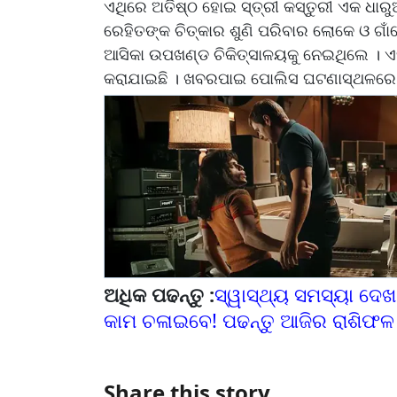
ଏଥିରେ ଅତିଷ୍ଠ ହୋଇ ସ୍ତ୍ରୀ କସ୍ତୁରୀ ଏକ ଧାରୁଆ
ରେହିତଙ୍କ ଚିତ୍କାର ଶୁଣି ପରିବାର ଲୋକେ ଓ ଗାଁ
ଆସିକା ଉପଖଣ୍ଡ ଚିକିତ୍ସାଳୟକୁ ନେଇଥିଲେ । ଏହ
କରାଯାଇଛି । ଖବରପାଇ ପୋଲିସ ଘଟଣାସ୍ଥଳରେ ପ
ଅଧିକ ପଢନ୍ତୁ :
ସ୍ୱାସ୍ଥ୍ୟ ସମସ୍ୟା ଦେଖ
କାମ ଚଳାଇବେ! ପଢନ୍ତୁ ଆଜିର ରାଶିଫଳ
Share this story