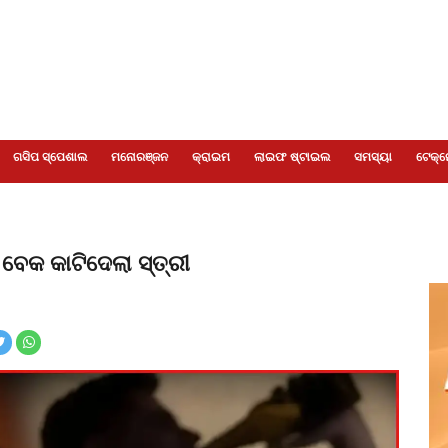
ଗସିପ ସ୍ପେଶାଲ
ମନୋରଞ୍ଜନ
କ୍ରାଇମ
ଲାଇଫ ଷ୍ଟାଇଲ
ସମସ୍ୟା
ଟେକ୍ନ
ବେକ କାଟିଦେଲା ସ୍ତ୍ରୀ