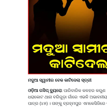
ମଦୁଆ ସ୍ୱାମୀର ବେକ କାଟିଦେଲା ସ୍ତ୍ରୀ
ଓଡ଼ିଆ ଗସିପ୍ ବ୍ୟୁରୋ
ପାରିବାରିକ କଳହର କରୁଣ ପର
:
ଧରାକୋଟ ଥାନା ବରିଗୁଡ଼ା ଗାଁରେ ଏଭଳି ଅଭାବନ
ପାତ୍ର (୪୫) । ତାଙ୍କୁ ବ୍ରହ୍ମପୁର ଏମକେସିଜିରେ ଭ