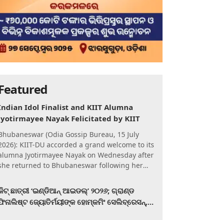
Featured
Indian Idol Finalist and KIIT Alumna
Jyotirmayee Nayak Felicitated by KIIT
Bhubaneswar (Odia Gossip Bureau, 15 July
2026): KIIT-DU accorded a grand welcome to its
alumna Jyotirmayee Nayak on Wednesday after
she returned to Bhubaneswar following her
qualification for the Gra
କିଟ୍‍ ଛାତ୍ରୀ ‘ଇଣ୍ଡିଆନ୍ ଆଇଡଲ୍‌’ ୨୦୨୬; ଗ୍ରାଣ୍ଡ
ଫିନାଲିଷ୍ଟ ଜ୍ୟୋତିର୍ମୟୀଙ୍କ ହୋମ୍‍କମିଂ ସେଲିବ୍ରେସନ୍‍,
କିଟରେ ଉଚ୍ଛ୍ୱସିତ ସମ୍ବର୍ଦ୍ଧନା