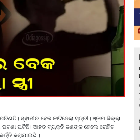
ିଣତି। ସ୍ଵାମୀର ବେକ କାଟିଦେଲା ସ୍ତ୍ରୀ। ଞ୍ଜାମ ଜିଲ୍ଲା
ୀୟ ଘଟଣା ଘଟିଛି। ଆହତ ବ୍ୟକ୍ତି ଜଣଙ୍କ ହେଲେ ରୋହିତ
ର୍ତ୍ତି କରାଯାଇଛି ।