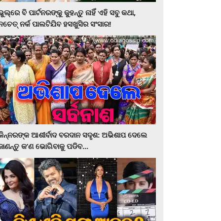
ଭୁଲ୍‌ରେ ବି ପାର୍ଟନରଙ୍କୁ କୁହନ୍ତୁ ନାହିଁ ଏହି ସବୁ କଥା,
ନଚେତ୍‌ ନର୍କ ପାଲଟିଯିବ ହସଖୁସିର ସଂସାର!
କିନ୍ନରଙ୍କ ଆଶୀର୍ବାଦ ବରଦାନ ସଦୃଶ: ଅଭିଶାପ ଦେଲେ
ଜାଣନ୍ତୁ କ’ଣ ଭୋଗିବାକୁ ପଡିବ...