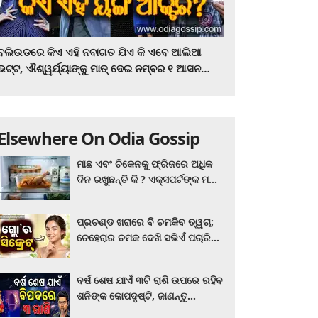
ବଲିଉଡରେ କିଏ ଏହି ନବାଗତ ଯିଏ କି ଏବେ ଆଲିଆ
ଭଟ୍ଟ, ଐଶ୍ୱର୍ଯ୍ୟାଙ୍କୁ ମାତ୍‌ ଦେଇ ନମ୍ବର ୧ ଆସନ
ହାତେଇଛନ୍ତି, ସିନେ ପ୍ରେମୀ ଏବେ ହିଁ ଜାଣି ନିଅନ୍ତୁ ...
Elsewhere On Odia Gossip
ମାଛ ଏବଂ ଚିକେନକୁ ଫ୍ରିଜରେ ଅଧିକ
ଦିନ ରଖୁଛନ୍ତି କି ? ଏକ୍ସପର୍ଟଙ୍କ ମତ
କିଛି ଏପରି ରହିଛି...
ପ୍ରଚଣ୍ଡ ଖରାରେ ବି ଚମକିବ ତ୍ୱଚା;
ଚେହେରାର ଚମକ ଦେଖି ସଭିଏଁ ପଚାରିବେ
ଗ୍ଲୋ’ର ସିକ୍ରେଟ! ଆପଣାନ୍ତୁ ଏହି...
ବର୍ଷ ଶେଷ ଯାଏଁ ୩ଟି ରାଶି ଉପରେ ରହିବ
ଶନିଙ୍କ କୋପଦୃଷ୍ଟି, ଜାଣନ୍ତୁ
ଆପଣଙ୍କ ରାଶି ଏଥିରେ ନାହିଁ ତ?