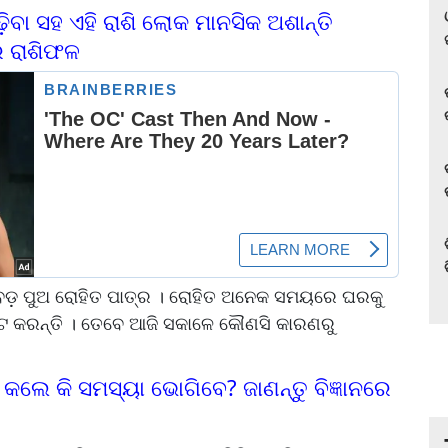
ବା ସହ ଏହି ରାଶି ଲୋକ ମାନସିକ ଅଶାନ୍ତି
ର ରାଶିଫଳ
 ବଡ଼ ପୁଅ ରୋହିତ ପାତ୍ର । ରୋହିତ ଅନେକ ସମୟରେ ଘରକୁ
ପିଟ କରନ୍ତି । ତେବେ ଆଜି ସକାଳେ କୌଣସି କାରଣରୁ
ଲେ କି ସମସ୍ୟା ଭୋଗିବେ? ଜାଣନ୍ତୁ ବିଜ୍ଞାନରେ