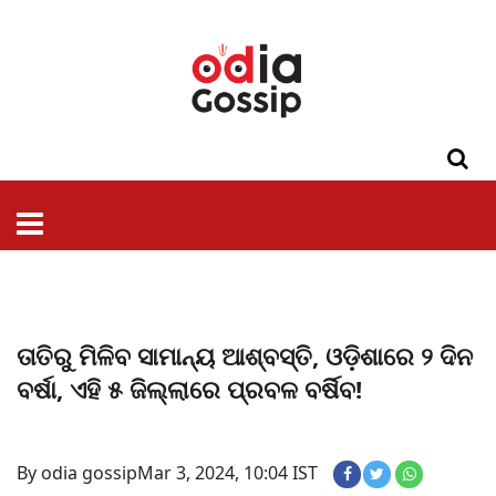
ଓଡିଶା
ଦେଶ-
ପଲିଟିକ୍ସ
ପ୍ରଶାସନ
ସ୍ୱାସ୍ଥ୍ୟ
ଗସିପ
ମନୋରଞ୍ଜନ
କ୍ରାଇମ
ଲାଇଫ
ସମସ୍ୟା
ଟେକ୍ନୋଲୋଜି
ଶିକ୍ଷା
ବିଜ୍ଞାନ
ଖେଳ
ବିଦେଶ
ସ୍ପେଶାଲ
ଷ୍ଟାଇଲ
ତାତିରୁ ମିଳିବ ସାମାନ୍ୟ ଆଶ୍ବସ୍ତି, ଓଡ଼ିଶାରେ ୨ ଦିନ
ବର୍ଷା, ଏହି ୫ ଜିଲ୍ଲାରେ ପ୍ରବଳ ବର୍ଷିବ!
By odia gossip
Mar 3, 2024, 10:04 IST