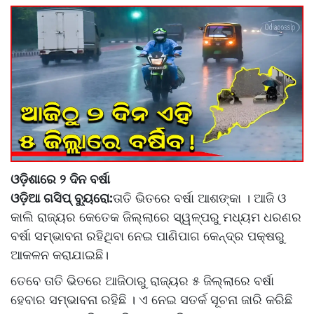
ଓଡ଼ିଶାରେ ୨ ଦିନ ବର୍ଷା
ଓଡ଼ିଆ ଗସିପ୍ ବ୍ୟୁରୋ:
ତାତି ଭିତରେ ବର୍ଷା ଆଶଙ୍କା । ଆଜି ଓ
କାଲି ରାଜ୍ୟର କେତେକ ଜିଲ୍ଲାରେ ସ୍ୱଳ୍ପରୁ ମଧ୍ୟମ ଧରଣର
ବର୍ଷା ସମ୍ଭାବନା ରହିଥିବା ନେଇ ପାଣିପାଗ କେନ୍ଦ୍ର ପକ୍ଷରୁ
ଆକଳନ କରାଯାଇଛି।
ତେବେ ତାତି ଭିତରେ ଆଜିଠାରୁ ରାଜ୍ୟର ୫ ଜିଲ୍ଲାରେ ବର୍ଷା
ହେବାର ସମ୍ଭାବନା ରହିଛି । ଏ ନେଇ ସତର୍କ ସୂଚନା ଜାରି କରିଛି