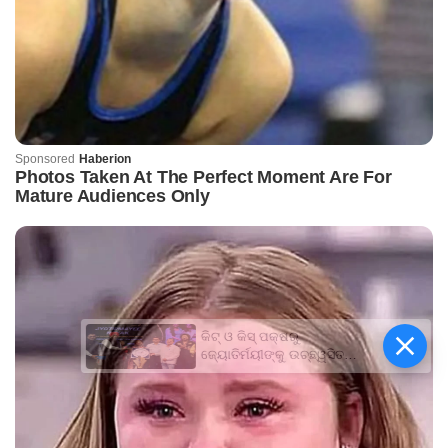
କିଟ୍‍ ଓ କିସ୍‍ ପକ୍ଷରୁ
ଜ୍ୟୋତିର୍ମୟୀଙ୍କୁ ଉଚ୍ଛ୍ୱସିତ
ସମ୍ବର୍ଦ୍ଧନା; ୫ଲକ୍ଷ ଟଙ୍କାର
ପ୍ରୋତ୍ସାହନ ରାଶି ପ୍ରଦାନ