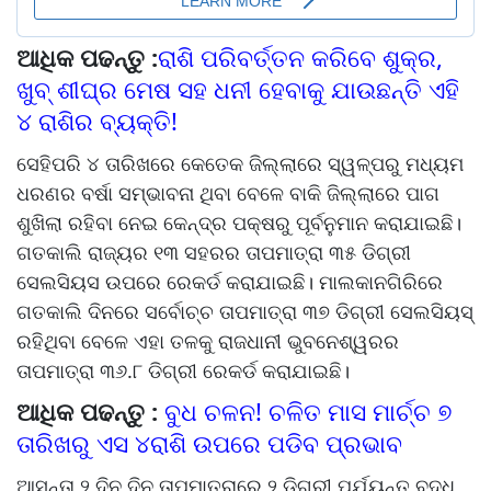
ଆଧିକ ପଢନ୍ତୁ :
ରାଶି ପରିବର୍ତ୍ତନ କରିବେ ଶୁକ୍ର,
ଖୁବ୍ ଶୀଘ୍ର ମେଷ ସହ ଧନୀ ହେବାକୁ ଯାଉଛନ୍ତି ଏହି
୪ ରାଶିର ବ୍ୟକ୍ତି!
ସେହିପରି ୪ ତାରିଖରେ କେତେକ ଜିଲ୍ଲାରେ ସ୍ୱଳ୍ପରୁ ମଧ୍ୟମ
ଧରଣର ବର୍ଷା ସମ୍ଭାବନା ଥିବା ବେଳେ ବାକି ଜିଲ୍ଲାରେ ପାଗ
ଶୁଖିଲା ରହିବା ନେଇ କେନ୍ଦ୍ର ପକ୍ଷରୁ ପୂର୍ବନୁମାନ କରାଯାଇଛି।
ଗତକାଲି ରାଜ୍ୟର ୧୩ ସହରର ତାପମାତ୍ରା ୩୫ ଡିଗ୍ରୀ
ସେଲସିୟସ ଉପରେ ରେକର୍ଡ କରାଯାଇଛି। ମାଲକାନଗିରିରେ
ଗତକାଲି ଦିନରେ ସର୍ବୋଚ୍ଚ ତାପମାତ୍ରା ୩୭ ଡିଗ୍ରୀ ସେଲସିୟସ୍‌
ରହିଥିବା ବେଳେ ଏହା ତଳକୁ ରାଜଧାନୀ ଭୁବନେଶ୍ୱରର
ତାପମାତ୍ରା ୩୬.୮ ଡିଗ୍ରୀ ରେକର୍ଡ କରାଯାଇଛି।
ଆଧିକ ପଢନ୍ତୁ :
ବୁଧ ଚଳନ! ଚଳିତ ମାସ ମାର୍ଚ୍ଚ ୭
ତାରିଖରୁ ଏସ ୪ରାଶି ଉପରେ ପଡିବ ପ୍ରଭାବ
ଆସନ୍ତା ୨ ଦିନ ଦିନ ତାପମାତ୍ରାରେ ୨ ଡିଗ୍ରୀ ପର୍ଯ୍ୟନ୍ତ ବୃଦ୍ଧି