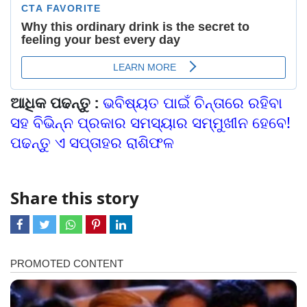
ଆଧିକ ପଢନ୍ତୁ :
ଭବିଷ୍ୟତ ପାଇଁ ଚିନ୍ତାରେ ରହିବା
ସହ ବିଭିନ୍ନ ପ୍ରକାର ସମସ୍ୟାର ସମ୍ମୁଖୀନ ହେବେ!
ପଢନ୍ତୁ ଏ ସପ୍ତାହର ରାଶିଫଳ
Share this story