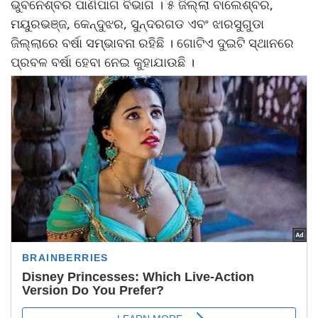
ଭୁବନେଶ୍ବର ପାଣିପାଗ ବିଭାଗ । ୫ ଜିଲ୍ଲା ବାଲେଶ୍ବର,
ମୟୁରଭଞ୍ଜ, କେନ୍ଦୁଝର, ସୁନ୍ଦରଗଡ ଏବଂ ଝାରସୁଗୁଡା
ଜିଲ୍ଲାରେ ବର୍ଷା ସମ୍ଭାବନା ରହିଛି । ଗୋଟିଏ ଦୁଇଟି ସ୍ଥାନରେ
ପ୍ରବଳ ବର୍ଷା ହେବା ନେଇ କୁହାଯାଉଛି ।