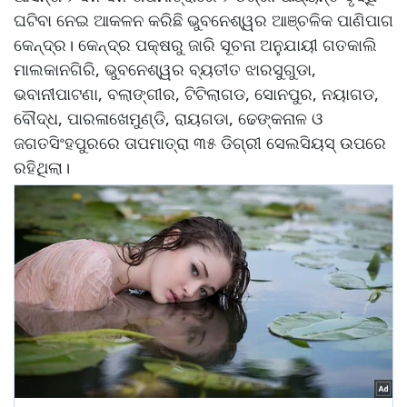
ଘଟିବା ନେଇ ଆକଳନ କରିଛି ଭୁବନେଶ୍ୱର ଆଞ୍ଚଳିକ ପାଣିପାଗ
କେନ୍ଦ୍ର। କେନ୍ଦ୍ର ପକ୍ଷରୁ ଜାରି ସୂଚନା ଅନୁଯାୟୀ ଗତକାଲି
ମାଲକାନଗିରି, ଭୁବନେଶ୍ୱର ବ୍ୟତୀତ ଝାରସୁଗୁଡା,
ଭବାନୀପାଟଣା, ବଲାଙ୍ଗୀର, ଟିଟିଲାଗଡ, ସୋନପୁର, ନୟାଗଡ,
ବୌଦ୍ଧ, ପାରଳାଖେମୁଣ୍ଡି, ରାୟଗଡା, ଢେଙ୍କନାଳ ଓ
ଜଗତସିଂହପୁରରେ ତାପମାତ୍ରା ୩୫ ଡିଗ୍ରୀ ସେଲସିୟସ୍‌ ଉପରେ
ରହିଥିଲା।