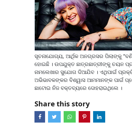
ସୂଚନାଯୋଗ୍ୟ, ଆର୍ଥିକ ଅନଗ୍ରସର ପିଲାଙ୍କୁ "ବଣି
ହୋଇଛି । ଉପଯୁକ୍ତ ଛାତ୍ରଛାତ୍ରୀଙ୍କୁ ଚୟନ ପ୍ର
ନାମଲେଖାର ସୁଯୋଗ ଦିଆଯିବ । ଏଥିପାଇଁ ପ୍ରକ୍ର
ଅଭିଭାବକଙ୍କର ବିଶ୍ୱାସ ଆମମାନଙ୍କ ପାଇଁ ପ୍ର
ଛାଟୋଇ ନିଜ ବକ୍ତବ୍ୟରେ ଦୋହରାଇଥିଲେ ।
Share this story