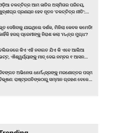
ଓଡ଼ିଆ ଚଳଚ୍ଚିତ୍ର ଆମ ଜାତିର ଅସ୍ମିତାର ପରିଚୟ,
ଖୁବ୍‌ଶୀଘ୍ର ପ୍ରଣୟନ ହେବ ନୂତନ ‘ଚଳଚ୍ଚିତ୍ର ନୀତି’:
ମୁଖ୍ୟମନ୍ତ୍ରୀ ମୋହନ ଚରଣ ମାଝୀ
ଭୂତ ଦେଖିବାକୁ ଯାଇଥିଲେ ଦର୍ଶକ, ମିଳିଲା କେବଳ କମେଡି!
କାହିଁକି ହରର୍‌ ପ୍ରେମୀଙ୍କୁ ନିରାଶ କଲା ‘ମନ୍ତ୍ର ମୁଗ୍ଧ’?
ବଲିଉଡରେ କିଏ ଏହି ନବାଗତ ଯିଏ କି ଏବେ ଆଲିଆ
ଭଟ୍ଟ, ଐଶ୍ୱର୍ଯ୍ୟାଙ୍କୁ ମାତ୍‌ ଦେଇ ନମ୍ବର ୧ ଆସନ
ହାତେଇଛନ୍ତି, ସିନେ ପ୍ରେମୀ ଏବେ ହିଁ ଜାଣି ନିଅନ୍ତୁ ...
ଦିବଙ୍ଗତ ଅଭିନେତା ଧର୍ମେନ୍ଦ୍ରଙ୍କୁ ମରଣୋତ୍ତର ପଦ୍ମ
ବିଭୂଷଣ: ରାଷ୍ଟ୍ରପତିଙ୍କଠାରୁ ସମ୍ମାନ ଗ୍ରହଣ ବେଳେ
ଭାବପ୍ରବଣ ହେଲେ ହେମା ମାଳିନୀ
Trending