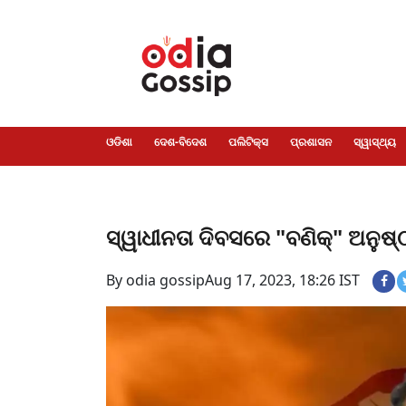
ଓଡିଶା
ଦେଶ-
ପଲିଟିକ୍ସ
ପ୍ରଶାସନ
ସ୍ୱାସ୍ଥ୍ୟ
ଗସିପ
ମନୋରଞ୍ଜନ
କ୍ରାଇମ
ଲାଇଫ
ସମସ୍ୟା
ଟେକ୍ନୋଲୋଜି
ଶିକ୍ଷା
ବିଜ୍ଞାନ
ଖେଳ
ବିଦେଶ
ସ୍ପେଶାଲ
ଷ୍ଟାଇଲ
ଓଡିଶା
ଦେଶ-ବିଦେଶ
ପଲିଟିକ୍ସ
ପ୍ରଶାସନ
ସ୍ୱାସ୍ଥ୍ୟ
ସ୍ୱାଧୀନତା ଦିବସରେ "ବଣିକ୍‌" ଅନୁଷ
By odia gossip
Aug 17, 2023, 18:26 IST