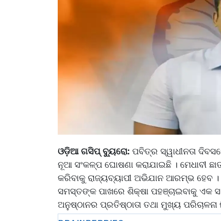
ଓଡ଼ିଆ ଗସିପ୍ ବ୍ୟୁରୋ:
ପବିତ୍ର ସ୍ୱାଧୀନତା ଦିବସରେ
ନୂଆ ସଂକଳ୍ପ ଘୋଷଣା କରାଯାଇଛି । ମେଧାବୀ ଛାତ
କରିବାକୁ ରାଜ୍ୟବ୍ୟାପୀ ଅଭିଯାନ ଆରମ୍ଭ ହେବ । ଆ
ସମସ୍ତଙ୍କ ପାଖରେ ଶିକ୍ଷା ପହଞ୍ଚାଇବାକୁ ଏକ ସ
ଅନୁଷ୍ଠାନର ପ୍ରତିଷ୍ଠାତା ତଥା ମୁଖ୍ୟ ପରିଚାଳନା 