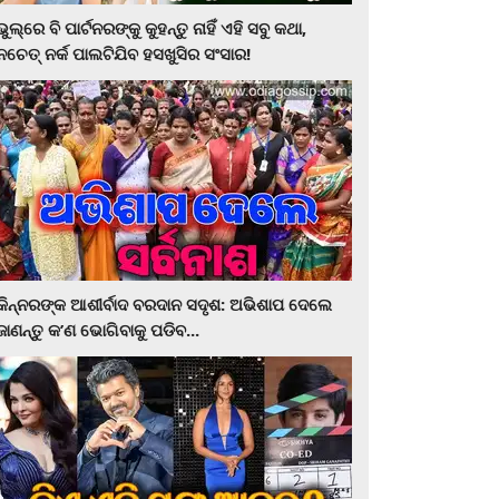
ଭୁଲ୍‌ରେ ବି ପାର୍ଟନରଙ୍କୁ କୁହନ୍ତୁ ନାହିଁ ଏହି ସବୁ କଥା,
ନଚେତ୍‌ ନର୍କ ପାଲଟିଯିବ ହସଖୁସିର ସଂସାର!
କିନ୍ନରଙ୍କ ଆଶୀର୍ବାଦ ବରଦାନ ସଦୃଶ: ଅଭିଶାପ ଦେଲେ
ଜାଣନ୍ତୁ କ’ଣ ଭୋଗିବାକୁ ପଡିବ...