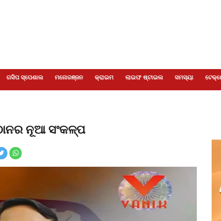
ଗସିପ ସ୍ପେଶାଲ
ମନୋରଞ୍ଜନ
କ୍ରାଇମ
ଲାଇଫ ଷ୍ଟାଇଲ
ସମସ୍ୟା
ଟେକ୍ନ
୍ଠାନର ନୂଆ ସଂକଳ୍ପ