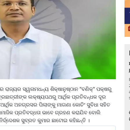
 ରାଜ୍ୟର ସ୍ୱନାମଧନ୍ୟ ଶିକ୍ଷାନୁଷ୍ଠାନ "ବଣିକ୍‌" ପକ୍ଷରୁ
୍ରଛାତ୍ରୀଙ୍କ ଲକ୍ଷ୍ୟପଥରୁ ଆର୍ଥିକ ପ୍ରତିବନ୍ଧକ ଦୂର
ର୍ଥିକ ଅନଗ୍ରସର ପିଲାଙ୍କୁ ମାଗଣା କୋଚିଂ ସୁବିଧା ସହିତ
ାମାଜିକ ପ୍ରତିବଦ୍ଧତା ଭାବେ ଗ୍ରହଣ କରାଯିବ ବୋଲି
ନିର୍ଦ୍ଦେଶକ ସୁବ୍ରତ କୁମାର ଛାଟୋଇ କହିଛନ୍ତି ।