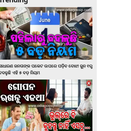
ସାଧାରଣ ଜନତାଙ୍କ ପକେଟ ଉପରେ ପଡ଼ିବ ବୋଝ! ଜୁନ ୧ରୁ
ବଦଳୁଛି ଏହି ୫ ବଡ଼ ନିୟମ