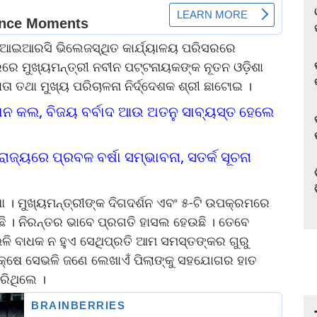
ବସ ଆଇଆରସି ଭିଲେଜସ୍ଥିତ କାର୍ଯ୍ୟାଳୟ ପରିସରରେ
େ ମୁଖ୍ୟମନ୍ତ୍ରୀ ନବୀନ ପଟ୍ଟନାୟକଙ୍କ ନୂତନ ଓଡ଼ିଶା
 ତଥା ମୁଖ୍ୟ ପରିଚାଳନା ନିର୍ଦ୍ଦେଶକ ଶ୍ରୀ ଛାଟୋଇ ।
ୋନ କଲ, ବିଜୟ ବର୍ବାଦ ଆଉ ଅତନୁ ସାବ୍ୟସ୍ତ ହେଲେ
 ରାଜ୍ୟରେ ପ୍ରବଳ ବର୍ଷା ସମ୍ଭାବନା, ସତର୍କ ସୂଚନା
 । ମୁଖ୍ୟମନ୍ତ୍ରୀଙ୍କ ଦିଗଦର୍ଶନ ଏବଂ ୫-ଟି ଉପକ୍ରମରେ
ଛି । ନିରନ୍ତର ଭାବେ ପ୍ରଗତି ହାସଲ ହେଉଛି । ତେବେ
ଭଳି ବାଧକ ନ ହୁଏ ସେଥିପ୍ରତି ଆମ ସମସ୍ତଙ୍କର ଗୁରୁ
ଃପକ୍ଷେ ସେଭଳି ଜଣେ ଲେଖାଏଁ ପିଲାଙ୍କୁ ସହଯୋଗର ହାତ
ରିଥିଲେ ।