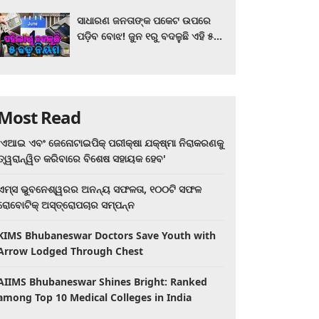
ସାଧାରଣ ଜନତାଙ୍କ ପକେଟ ଉପରେ
ପଡ଼ିବ ବୋଝ! ଜୁନ ୧ରୁ ବଦଳୁଛି ଏହି ୫
ବଡ଼ ନିୟମ
Most Read
'ଏଆଇ ଏବଂ ଜେନୋଟାଇପିକ୍ ପରୀକ୍ଷା ଯକ୍ଷ୍ମା ନିରାକରଣକୁ
ତ୍ୱରାନ୍ୱିତ କରିବାରେ ବିଶେଷ ସହାୟକ ହେବ'
ଏମ୍ସ ଭୁବନେଶ୍ୱରର ଅନନ୍ୟ ସଫଳତା, ୧୦୦ଟି ସଫଳ
ରୋବୋଟିକ୍ ଅସ୍ତ୍ରୋପଚାର ସମ୍ପନ୍ନ
KIMS Bhubaneswar Doctors Save Youth with
Arrow Lodged Through Chest
AIIMS Bhubaneswar Shines Bright: Ranked
among Top 10 Medical Colleges in India