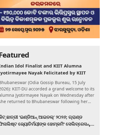
Featured
Indian Idol Finalist and KIIT Alumna
Jyotirmayee Nayak Felicitated by KIIT
Bhubaneswar (Odia Gossip Bureau, 15 July
2026): KIIT-DU accorded a grand welcome to its
alumna Jyotirmayee Nayak on Wednesday after
she returned to Bhubaneswar following her
qualification for the Gra
କିଟ୍‍ ଛାତ୍ରୀ ‘ଇଣ୍ଡିଆନ୍ ଆଇଡଲ୍‌’ ୨୦୨୬; ଗ୍ରାଣ୍ଡ
ଫିନାଲିଷ୍ଟ ଜ୍ୟୋତିର୍ମୟୀଙ୍କ ହୋମ୍‍କମିଂ ସେଲିବ୍ରେସନ୍‍,
କିଟରେ ଉଚ୍ଛ୍ୱସିତ ସମ୍ବର୍ଦ୍ଧନା