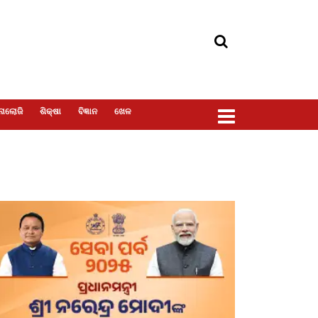
ୋଲୋଜି
ଶିକ୍ଷା
ବିଜ୍ଞାନ
ଖେଳ