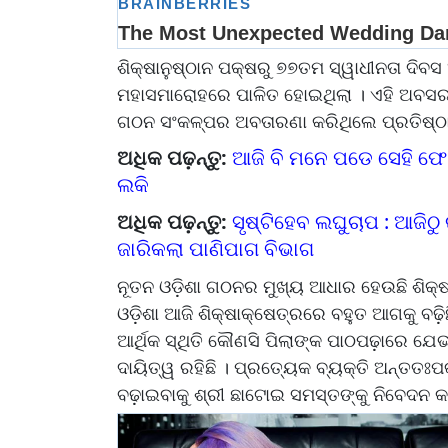
ଶିକ୍ଷାନୁଷ୍ଠାନ ପକ୍ଷରୁ ୭୭ତମ ସ୍ୱାଧୀନତା ଦି
ମହାସମାରୋହରେ ପାଳିତ ହୋଇଥିଲା । ଏହି ଅବସରର
ଗଠନ ସଂକଳ୍ପର ଅବତାରଣା କରିଥିଲେ ପ୍ରତିଷ୍ଠାତା
ଅଧିକ ପଢ଼ନ୍ତୁ:
ଆଜି ବି ମନେ ପଡେ ସେହି ଫ
ଲକି
ଅଧିକ ପଢ଼ନ୍ତୁ:
ସୃଷ୍ଟିହେବ ଲଘୁଚାପ : ଆଜିଠୁ
ଜାରିକଲା ପାଣିପାଗ ବିଭାଗ
ନୂତନ ଓଡ଼ିଶା ଗଠନର ମୁଖ୍ୟ ଆଧାର ହେଉଛି ଶିକ୍ଷା
ଓଡ଼ିଶା ଆଜି ଶିକ୍ଷାକ୍ଷେତ୍ରରେ ବହୁତ ଆଗକୁ ବଢ଼ି
ଆର୍ଥିକ ସ୍ଥିତି କୌଣସି ପିଲାଙ୍କ ପାଠପଢ଼ାରେ ଯେ
ଦାୟିତ୍ୱ ରହିଛି । ପ୍ରତ୍ୟେକ ବ୍ୟକ୍ତି ଅନ୍ତତ
ବଢ଼ାଇବାକୁ ଶ୍ରୀ ଛାଟୋଇ ସମସ୍ତଙ୍କୁ ନିବେଦନ କ