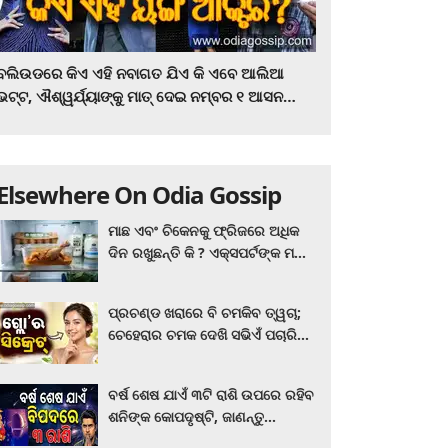
ବଲିଉଡରେ କିଏ ଏହି ନବାଗତ ଯିଏ କି ଏବେ ଆଲିଆ
ଭଟ୍ଟ, ଐଶ୍ୱର୍ଯ୍ୟାଙ୍କୁ ମାତ୍‌ ଦେଇ ନମ୍ବର ୧ ଆସନ
ହାତେଇଛନ୍ତି, ସିନେ ପ୍ରେମୀ ଏବେ ହିଁ ଜାଣି ନିଅନ୍ତୁ ...
Elsewhere On Odia Gossip
ମାଛ ଏବଂ ଚିକେନକୁ ଫ୍ରିଜରେ ଅଧିକ
ଦିନ ରଖୁଛନ୍ତି କି ? ଏକ୍ସପର୍ଟଙ୍କ ମତ
କିଛି ଏପରି ରହିଛି...
ପ୍ରଚଣ୍ଡ ଖରାରେ ବି ଚମକିବ ତ୍ୱଚା;
ଚେହେରାର ଚମକ ଦେଖି ସଭିଏଁ ପଚାରିବେ
ଗ୍ଲୋ’ର ସିକ୍ରେଟ! ଆପଣାନ୍ତୁ ଏହି...
ବର୍ଷ ଶେଷ ଯାଏଁ ୩ଟି ରାଶି ଉପରେ ରହିବ
ଶନିଙ୍କ କୋପଦୃଷ୍ଟି, ଜାଣନ୍ତୁ
ଆପଣଙ୍କ ରାଶି ଏଥିରେ ନାହିଁ ତ?