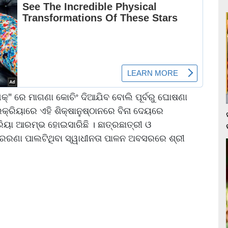
କ୍‌" ରେ ମାଗଣା କୋଚିଂ ଦିଆଯିବ ବୋଲି ପୂର୍ବରୁ ଘୋଷଣା
କ୍ରିୟାରେ ଏହି ଶିକ୍ଷାନୁଷ୍ଠାନରେ ବିନା ଦେୟରେ
ିୟା ଆରମ୍ଭ ହୋଇସାରିଛି । ଛାତ୍ରଛାତ୍ରୀ ଓ
େରଣା ପାଲଟିଥିବା ସ୍ୱାଧୀନତା ପାଳନ ଅବସରରେ ଶ୍ରୀ