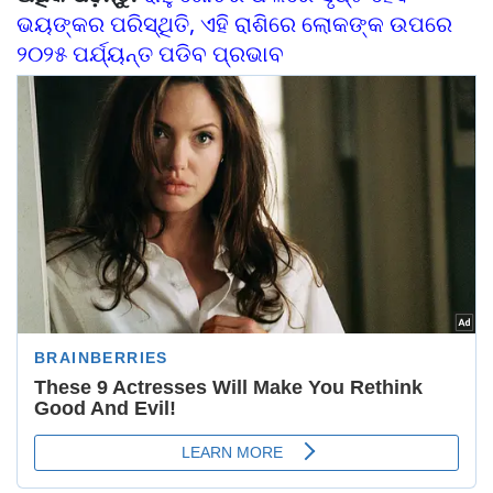
ଭୟଙ୍କର ପରିସ୍ଥିତି, ଏହି ରାଶିରେ ଲୋକଙ୍କ ଉପରେ
୨୦୨୫ ପର୍ଯ୍ୟନ୍ତ ପଡିବ ପ୍ରଭାବ