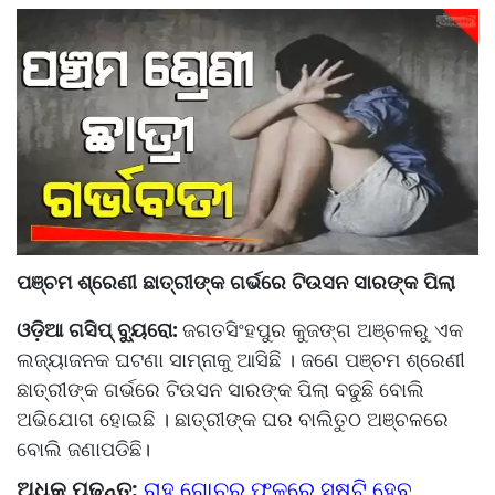
ପଞ୍ଚମ ଶ୍ରେଣୀ ଛାତ୍ରୀଙ୍କ ଗର୍ଭରେ ଟିଉସନ ସାରଙ୍କ ପିଲା
ଓଡ଼ିଆ ଗସିପ୍ ବ୍ୟୁରୋ:
ଜଗତସିଂହପୁର କୁଜଙ୍ଗ ଅଞ୍ଚଳରୁ ଏକ
ଲଜ୍ୟାଜନକ ଘଟଣା ସାମ୍ନାକୁ ଆସିଛି । ଜଣେ ପଞ୍ଚମ ଶ୍ରେଣୀ
ଛାତ୍ରୀଙ୍କ ଗର୍ଭରେ ଟିଉସନ ସାରଙ୍କ ପିଲା ବଢୁଛି ବୋଲି
ଅଭିଯୋଗ ହୋଇଛି । ଛାତ୍ରୀଙ୍କ ଘର ବାଲିତୁଠ ଅଞ୍ଚଳରେ
ବୋଲି ଜଣାପଡିଛି।
ଅଧିକ ପଢ଼ନ୍ତୁ:
ରାହୁ ଗୋଚର ଫଳରେ ସୃଷ୍ଟି ହେବ