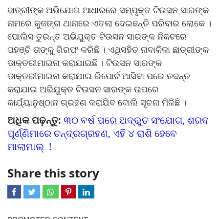
ଛାତ୍ରୀଙ୍କ ଅଭିଯୋଗ ଆଧାରରେ ସମ୍ପୃକ୍ତ ଟିଉସନ ସାରଙ୍କ
ନାମରେ କୁଜଙ୍ଗ ଥାନାରେ ଏତଲା ଦେଇଛନ୍ତି ପରିବାର ଲୋକେ ।
ପୋଲିସ ତୁରନ୍ତ ଅଭିଯୁକ୍ତ ଟିଉସନ ସାରଙ୍କ ନିକଟରେ
ପହଞ୍ଚି ତାଙ୍କୁ ଗିରଫ କରିଛି । ଏଥିସହିତ ନାବାଳିକା ଛାତ୍ରୀଙ୍କ
ଡାକ୍ତରୀମାଇନା କରାଯାଇଛି । ଟିଉସନ ସାରଙ୍କ
ଡାକ୍ତରୀମାଇନା କରାଯାଇ ରିପୋର୍ଟ ଆସିବା ପରେ ତଦନ୍ତ
କରାଯାଇ ଅଭିଯୁକ୍ତ ଟିଉସନ ସାରଙ୍କ ଉପରେ
କାର୍ଯ୍ୟାନୁଷ୍ଠାନ ଗ୍ରହଣ କରାଯିବ ବୋଲି ସୂଚନା ମିଳିଛି ।
ଅଧିକ ପଢ଼ନ୍ତୁ:
୩୦ ବର୍ଷ ପରେ ଅଦ୍ଭୁତ ସଂଯୋଗ, ଶରଦ
ପୂର୍ଣ୍ଣିମାରେ ଚନ୍ଦ୍ରଗ୍ରହଣ, ଏହି ୪ ରାଶି ହେବେ
ମାଲାମାଲ୍ !
Share this story