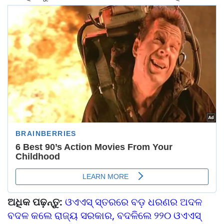
ଅଧିକ ପଢ଼ନ୍ତୁ:
ଓଏଏସ୍‌‌ ସ୍ତରରେ ବଡ଼ ଧରଣର ଅଦଳ
ବଦଳ କଲେ ରାଜ୍ୟ ସରକାର, ବଦଳିଲେ ୨୨୦ ଓଏଏସ୍‌