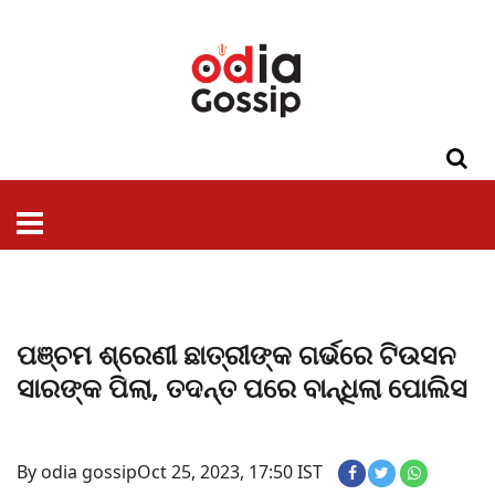
ଓଡିଶା
ଦେଶ-
ପଲିଟିକ୍ସ
ପ୍ରଶାସନ
ସ୍ୱାସ୍ଥ୍ୟ
ଗସିପ
ମନୋରଞ୍ଜନ
କ୍ରାଇମ
ଲାଇଫ
ସମସ୍ୟା
ଟେକ୍ନୋଲୋଜି
ଶିକ୍ଷା
ବିଜ୍ଞାନ
ଖେଳ
ବିଦେଶ
ସ୍ପେଶାଲ
ଷ୍ଟାଇଲ
ପଞ୍ଚମ ଶ୍ରେଣୀ ଛାତ୍ରୀଙ୍କ ଗର୍ଭରେ ଟିଉସନ
ସାରଙ୍କ ପିଲା, ତଦନ୍ତ ପରେ ବାନ୍ଧିଲା ପୋଲିସ
By odia gossip
Oct 25, 2023, 17:50 IST