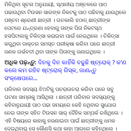
ମିଳିଥିବା ସୂଚନା ଅନୁଯାୟୀ, ସ୍ଥାନୀୟ ଅଞ୍ଚଳରେ ପାଠ
ପଢାଉଥିବା ଟିଉସନ ସାରଙ୍କ ନିକଟକୁ ପାଠ ପଢିବାକୁ ଯାଉଥିଲେ
ପଞ୍ଚମ ଶ୍ରେଣୀ ଛାତ୍ରୀ । ଗତକାଲି ହଠାତ୍ ଛାତ୍ରୀଙ୍କ
ପେଟରେ ଯନ୍ତ୍ରଣା ହେବାରୁ ତାଙ୍କ ପିତା ନିକଟସ୍ଥ
ହସପିଟାଲକୁ ଚିକିତ୍ସା କରାଇବା ପାଇଁ ନେଇଥିଲେ । ଚିକିତ୍ସା
କରୁଥିବା ଡାକ୍ତର ସମସ୍ତ ପରୀକ୍ଷା କରିବା ପରେ ଛାତ୍ରୀ
ଜଣକ ଗର୍ଭବତୀ ଥିବା ତାଙ୍କ ପିତାଙ୍କୁ ଜଣାଇଥିଲେ ।
ଅଧିକ ପଢ଼ନ୍ତୁ:
ଦିନକୁ ଦିନ କାହିଁକି ବଢୁଛି ଷ୍ଚ୍ରୋକ୍ ? କ’ଣ
କଲେ କମ ରହିବ ଷ୍ଟ୍ରୋକ୍ ରିସ୍କ, ଜାଣନ୍ତୁ
ସଂକ୍ଷେପରେ...
ପରିବାର ସଦସ୍ୟ ଝିଅଟିକୁ ପଚରାଉଚରା କରିବା ପରେ ସବୁ
ଘଟଣା ସାମ୍ନାକୁ ଆସିଥିଲା । ଛାତ୍ରୀ ପରିବାର ସଦସ୍ୟଙ୍କୁ
କହିବାନୁଯାୟୀ ପାଠ ପଢା ସମୟରେ କେହି ନଥିବାର ସୁଯୋଗ
ନେଇ ତାଙ୍କ ସହିତ ଟିଉସନ ସାର୍ ଦୈହିକ ସମ୍ପର୍କ ରଖିଥିଲେ ।
ଏହି ବିଷୟରେ କାହାକୁ ନଜଣାଇବା ପାଇଁ ଛାତ୍ରୀଙ୍କୁ ଧମକ
ଦେଇଥିବାରୁ ସେ କୌଣସି କଥା କାହା ଆଗରେ କହିନଥିଲେ ।