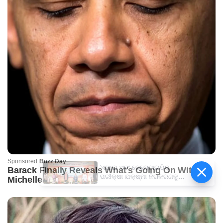
'ଏଆଇ ଏବଂ ଜେନୋଟାଇପିକ୍
ପରୀକ୍ଷା ଯକ୍ଷ୍ମା ନିରାକରଣକୁ
ତ୍ୱରାନ୍ୱିତ କରିବାରେ ବିଶେଷ
ସହାୟକ ହେବ'