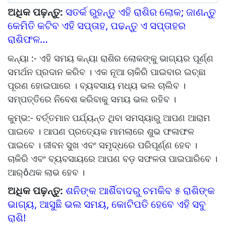
ଅଧିକ ପଢ଼ନ୍ତୁ:
ସତର୍କ ରୁହନ୍ତୁ ଏହି ରାଶିର ଲୋକ; ଜାଣନ୍ତୁ
କେମିତି କଟିବ ଏହି ସପ୍ତାହ, ପଢନ୍ତୁ ଏ ସପ୍ତାହର
ରାଶିଫଳ…
କନ୍ୟା :- ଏହି ସମୟ କନ୍ୟା ରାଶିର ଲୋକଙ୍କୁ ଭାଗ୍ୟର ପୂର୍ଣ୍ଣ
ସମର୍ଥନ ପ୍ରଦାନ କରିବ । ଏକ ନୂଆ ଚାକିରି ପାଇବାର ଇଚ୍ଛା
ପୂରଣ ହୋଇପାରେ । ବ୍ୟବସାୟ ମଧ୍ୟ ଭଲ ଚାଲିବ ।
ସମ୍ପତ୍ତିରେ ନିବେଶ କରିବାକୁ ସମୟ ଭଲ ରହିବ ।
କୁମ୍ଭ:- ବର୍ତ୍ତମାନ ପର୍ଯ୍ୟନ୍ତ ଥିବା ସମସ୍ୟାରୁ ଆପଣ ଆରାମ
ପାଇବେ । ଆପଣ ପ୍ରତ୍ୟେକ ମାମଲାରେ ଶୁଭ ଫଳାଫଳ
ପାଇବେ । ଜୀବନ ସୁଖ ଏବଂ ସମୃଦ୍ଧରେ ପରିପୂର୍ଣ୍ଣ ହେବ ।
ଚାକିରି ଏବଂ ବ୍ୟବସାୟରେ ଆପଣ ବଡ଼ ସଫଳତା ପାଇପାରିବେ ।
ଆର୍ôଥକ ଲାଭ ହେବ ।
ଅଧିକ ପଢ଼ନ୍ତୁ:
ଶନିଙ୍କ ଆର୍ଶିବାଦରୁ ଚମକିବ ୫ ରାଶିଙ୍କ
ଭାଗ୍ୟ, ଆସୁଛି ଭଲ ସମୟ, କୋଟିପତି ହେବେ ଏହି ସବୁ
ରାଶି!