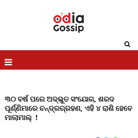
ଓଡିଶା
ଦେଶ-
ପଲିଟିକ୍ସ
ପ୍ରଶାସନ
ସ୍ୱାସ୍ଥ୍ୟ
ଗସିପ
ମନୋରଞ୍ଜନ
କ୍ରାଇମ
ଲାଇଫ
ସମସ୍ୟା
ଟେକ୍ନୋଲୋଜି
ଶିକ୍ଷା
ବିଜ୍ଞାନ
ଖେଳ
ବିଦେଶ
ସ୍ପେଶାଲ
ଷ୍ଟାଇଲ
୩୦ ବର୍ଷ ପରେ ଅଦ୍ଭୁତ ସଂଯୋଗ, ଶରଦ
ପୂର୍ଣ୍ଣିମାରେ ଚନ୍ଦ୍ରଗ୍ରହଣ, ଏହି ୪ ରାଶି ହେବେ
ମାଲାମାଲ୍ !