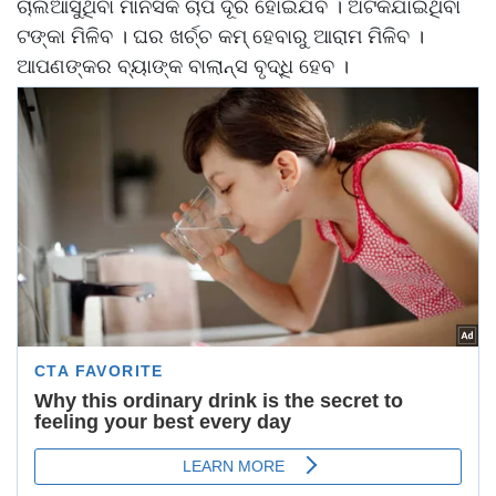
ଚାଲିଆସୁଥିବା ମାନସିକ ଚାପ ଦୂର ହୋଇଯିବ । ଅଟକିଯାଇଥିବା
ଟଙ୍କା ମିଳିବ । ଘର ଖର୍ଚ୍ଚ କମ୍ ହେବାରୁ ଆରାମ ମିଳିବ ।
ଆପଣଙ୍କର ବ୍ୟାଙ୍କ ବାଲାନ୍ସ ବୃଦ୍ଧି ହେବ ।