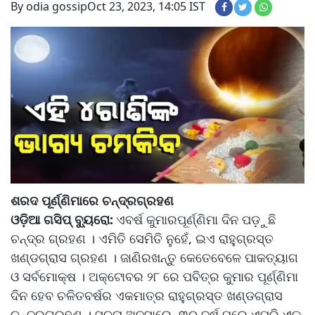
By odia gossip
Oct 23, 2023, 14:05 IST
ଶରଦ ପୂର୍ଣ୍ଣିମାରେ ଚନ୍ଦ୍ରଗ୍ରହଣ
ଓଡ଼ିଆ ଗସିପ୍ ବ୍ୟୁରୋ:
ଏବର୍ଷ କୁମାରପୂର୍ଣ୍ଣିମା ଦିନ ପଡ଼ୁଛି
ଚନ୍ଦ୍ର ଗ୍ରହଣ । ଏମିତି ସେମିତି ନୁହେଁ, ଇଏ ରାହୁଗ୍ରସ୍ତ
ଖଣ୍ଡଗ୍ରାସ ଗ୍ରହଣ । ଜାଣିରଖନ୍ତୁ କେତେବେଳେ ପାକତ୍ୟାଗ
ଓ ସର୍ବମୋକ୍ଷ । ଅକ୍ଟୋବର ୨୮ ରେ ପବିତ୍ର କୁମାର ପୂର୍ଣ୍ଣିମା
ଦିନ ହେବ ଚଳିତବର୍ଷର ଏକମାତ୍ର ରାହୁଗ୍ରସ୍ତ ଖଣ୍ଡଗ୍ରାସ
ଚନ୍ଦ୍ରଗ୍ରହଣ । ସୂଚନା ଅନୁସାରେ, ୩୦ ବର୍ଷ ପରେ,ଏପରି ଏକ