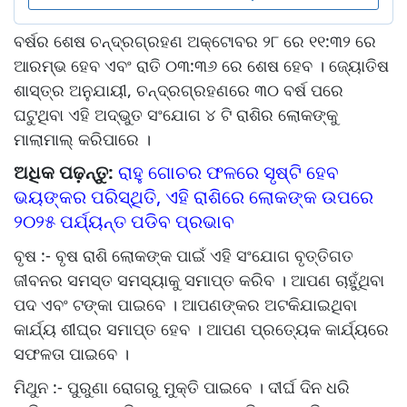
ବର୍ଷର ଶେଷ ଚନ୍ଦ୍ରଗ୍ରହଣ ଅକ୍ଟୋବର ୨୮ ରେ ୧୧:୩୨ ରେ
ଆରମ୍ଭ ହେବ ଏବଂ ରାତି ୦୩:୩୬ ରେ ଶେଷ ହେବ । ଜ୍ୟୋତିଷ
ଶାସ୍ତ୍ର ଅନୁଯାୟୀ, ଚନ୍ଦ୍ରଗ୍ରହଣରେ ୩୦ ବର୍ଷ ପରେ
ଘଟୁଥିବା ଏହି ଅଦ୍ଭୁତ ସଂଯୋଗ ୪ ଟି ରାଶିର ଲୋକଙ୍କୁ
ମାଲାମାଲ୍ କରିପାରେ ।
ଅଧିକ ପଢ଼ନ୍ତୁ:
ରାହୁ ଗୋଚର ଫଳରେ ସୃଷ୍ଟି ହେବ
ଭୟଙ୍କର ପରିସ୍ଥିତି, ଏହି ରାଶିରେ ଲୋକଙ୍କ ଉପରେ
୨୦୨୫ ପର୍ଯ୍ୟନ୍ତ ପଡିବ ପ୍ରଭାବ
ବୃଷ :- ବୃଷ ରାଶି ଲୋକଙ୍କ ପାଇଁ ଏହି ସଂଯୋଗ ବୃତ୍ତିଗତ
ଜୀବନର ସମସ୍ତ ସମସ୍ୟାକୁ ସମାପ୍ତ କରିବ । ଆପଣ ଚାହୁଁଥିବା
ପଦ ଏବଂ ଟଙ୍କା ପାଇବେ । ଆପଣଙ୍କର ଅଟକିଯାଇଥିବା
କାର୍ଯ୍ୟ ଶୀଘ୍ର ସମାପ୍ତ ହେବ । ଆପଣ ପ୍ରତ୍ୟେକ କାର୍ଯ୍ୟରେ
ସଫଳତା ପାଇବେ ।
ମିଥୁନ :- ପୁରୁଣା ରୋଗରୁ ମୁକ୍ତି ପାଇବେ । ଦୀର୍ଘ ଦିନ ଧରି