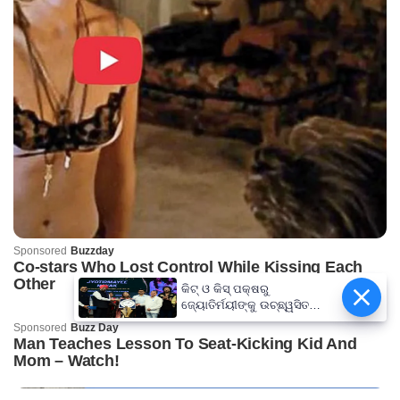
କିଟ୍‍ ଓ କିସ୍‍ ପକ୍ଷରୁ
ଜ୍ୟୋତିର୍ମୟୀଙ୍କୁ ଉଚ୍ଛ୍ୱସିତ
ସମ୍ବର୍ଦ୍ଧନା; ୫ଲକ୍ଷ ଟଙ୍କାର
ପ୍ରୋତ୍ସାହନ ରାଶି ପ୍ରଦାନ