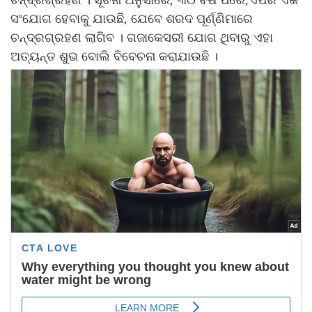
ସଂଯୋଗ ହେବାକୁ ଯାଉଛି, ଯେବେ ଶରଦ ପୂର୍ଣ୍ଣିମାରେ
ଚନ୍ଦ୍ରଗ୍ରହଣ ଲାଗିବ । ଗଜାକେସରୀ ଯୋଗ ଥିବାରୁ ଏହା
ଅତ୍ୟନ୍ତ ଶୁଭ ବୋଲି ବିବେଚନା କରାଯାଉଛି ।