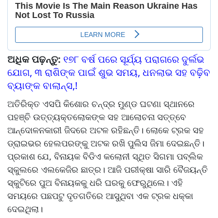
ଅଧିକ ପଢ଼ନ୍ତୁ:
୧୭୮ ବର୍ଷ ପରେ ସୂର୍ଯ୍ୟ ପରାଗରେ ଦୁର୍ଲଭ
ଯୋଗ, ୩ ରାଶିଙ୍କ ପାଇଁ ଶୁଭ ସମୟ, ଧନଲାଭ ସହ ବଢି଼ବ
ବ୍ୟାଙ୍କ ବାଲାନ୍ସ,!
ଅତିରିକ୍ତ ଏସପି କିଶୋର ଚନ୍ଦ୍ର ମୁଣ୍ଡ ଘଟଣା ସ୍ଥାନରେ
ପହଞ୍ଚି ଉତ୍ତ୍ୟକ୍ତଲୋକଙ୍କ ସହ ଆଲୋଚନା ସତ୍ତ୍ବେ
ଆନ୍ଦୋଳନକାରୀ ଜିଦରେ ଅଟଳ ରହିଛନ୍ତି। ଲୋକେ ଟ୍ରକ ସହ
ଡ୍ରାଇଭର ହେଲପରଙ୍କୁ ଅଟକ ରଖି ପୁଲିସ ଜିମା ଦେଇଛନ୍ତି।
ପ୍ରକାଶ ଯେ, ବିନାୟକ ବିଡିଏ କଲୋନୀ ସ୍ଥିତ ସିଗମା ପବ୍ଲିକ
ସ୍କୁଲରେ ଏଲକେଜିର ଛାତ୍ର। ଆଜି ପରୀକ୍ଷା ସାରି ବୈଜୟନ୍ତି
ସ୍କୁଟିରେ ପୁଅ ବିନାୟକକୁ ଧରି ଘରକୁ ଫେରୁଥିଲେ। ଏହି
ସମୟରେ ପଛପଟୁ ଦୃତଗତିରେ ଆସୁଥିବା ଏକ ଟ୍ରକ ଧକ୍କା
ଦେଇଥିଲା।