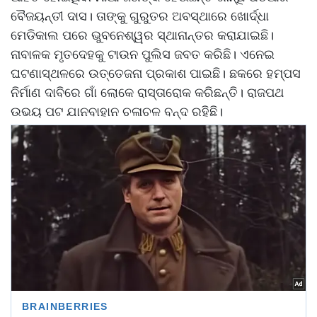
ବୈଜୟନ୍ତୀ ଦାସ। ତାଙ୍କୁ ଗୁରୁତର ଅବସ୍ଥାରେ ଖୋର୍ଦ୍ଧା
ମେଡିକାଲ ପରେ ଭୁବନେଶ୍ୱର ସ୍ଥାନାନ୍ତର କରାଯାଇଛି।
ନାବାଳକ ମୃତଦେହକୁ ଟାଉନ ପୁଲିସ ଜବତ କରିଛି। ଏନେଇ
ଘଟଣାସ୍ଥଳରେ ଉତ୍ତେଜନା ପ୍ରକାଶ ପାଇଛି। ଛକରେ ହମ୍ପସ
ନିର୍ମାଣ ଦାବିରେ ଗାଁ ଲୋକେ ରାସ୍ତାରୋକ କରିଛନ୍ତି। ରାଜପଥ
ଉଭୟ ପଟ ଯାନବାହାନ ଚଳାଚଳ ବନ୍ଦ ରହିଛି।