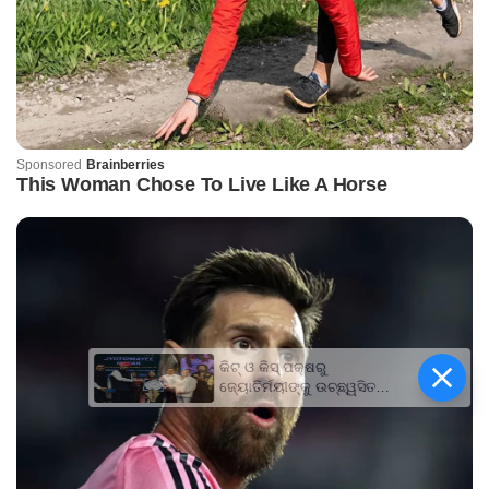
କିଟ୍‍ ଓ କିସ୍‍ ପକ୍ଷରୁ
ଜ୍ୟୋତିର୍ମୟୀଙ୍କୁ ଉଚ୍ଛ୍ୱସିତ
ସମ୍ବର୍ଦ୍ଧନା; ୫ଲକ୍ଷ ଟଙ୍କାର
ପ୍ରୋତ୍ସାହନ ରାଶି ପ୍ରଦାନ