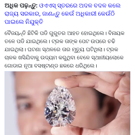
ଅଧିକ ପଢ଼ନ୍ତୁ:
ଓଏଏସ୍‌‌ ସ୍ତରରେ ଅଦଳ ବଦଳ କଲେ
ରାଜ୍ୟ ସରକାର, ଜାଣନ୍ତୁ କେଉଁ ଅଧିକାରୀ କେଉଁଠି
ପାଇଲେ ନିଯୁକ୍ତି
ବୈଜୟନ୍ତି ଛିଟିକି ପଡି ଗୁରୁତର ଆହତ ହୋଇଥିଲେ। ବିନାୟକ
ତଳେ ପଡି ଯାଇଥିଲେ। ଟ୍ରକ ତାଙ୍କ ପେଟ ଉପରେ ଚଢି
ଯାଇଥିଲା। ଘଟଣା ସ୍ଥଳରେ ତାର ମୃତ୍ୟୁ ଘଟିଥିଲା। ଟ୍ରକ
ଚାଳକ ଖସିଯିବାକୁ ଉଦ୍ୟମ କରୁଥିବା ବେଳେ ସ୍ଥାନୀୟଲୋକେ
ଗୋଡାଇ ନୂଆ ବସଷ୍ଟାଣ୍ଡ ଛକରେ ଧରିଥିଲେ।