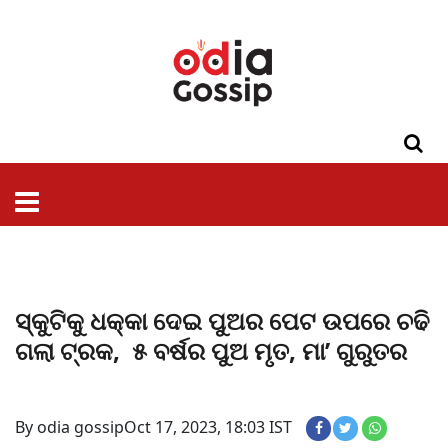
ଓଡିଶା
ଦେଶ-
ପଲିଟିକ୍ସ
ପ୍ରଶାସନ
ସ୍ୱାସ୍ଥ୍ୟ
ଗସିପ
ମନୋରଞ୍ଜନ
କ୍ରାଇମ
ଲାଇଫ
ସମସ୍ୟା
ଟେକ୍ନୋଲୋଜି
ଶିକ୍ଷା
ବିଜ୍ଞାନ
ଖେଳ
ବିଦେଶ
ସ୍ପେଶାଲ
ଷ୍ଟାଇଲ
ସ୍କୁଟିକୁ ଧକ୍କା ଦେଇ ପୁଅର ପେଟ ଉପରେ ଚଢି
ଗଲା ଟ୍ରକ, ୫ ବର୍ଷର ପୁଅ ମୃତ, ମା’ ଗୁରୁତର
By odia gossip
Oct 17, 2023, 18:03 IST