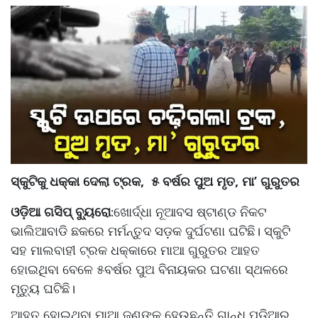
ସ୍କୁଟିକୁ ଧକ୍କା ଦେଲା ଟ୍ରକ, ୫ ବର୍ଷର ପୁଅ ମୃତ, ମା’ ଗୁରୁତର
ଓଡ଼ିଆ ଗସିପ୍ ବ୍ୟୁରୋ
ଖୋର୍ଦ୍ଧା ନୂଆବସ ଷ୍ଟାଣ୍ଡ ନିକଟ
:
ଭାଲିଆବାଡି ଛକରେ ମର୍ମନ୍ତୁଦ ସଡ଼କ ଦୁର୍ଘଟଣା ଘଟିଛି। ସ୍କୁଟି
ସହ ମାଲବାହୀ ଟ୍ରକ ଧକ୍କାରେ ମାଆ ଗୁରୁତର ଆହତ
ହୋଇଥିବା ବେଳେ ୫ବର୍ଷର ପୁଅ ବିନାୟକର ଘଟଣା ସ୍ଥଳରେ
ମୃତ୍ୟୁ ଘଟିଛି।
ଆହତ ହୋଇଥିବା ମାଆ ଜଣଙ୍କ ହେଉଛନ୍ତି ଗାନ୍ଧି ପଡିଆର