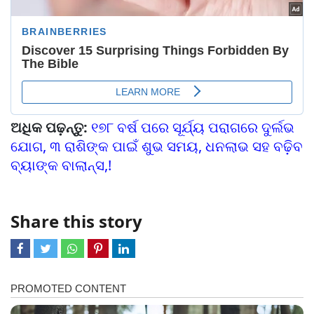
ଅଧିକ ପଢ଼ନ୍ତୁ:
୧୭୮ ବର୍ଷ ପରେ ସୂର୍ଯ୍ୟ ପରାଗରେ ଦୁର୍ଲଭ
ଯୋଗ, ୩ ରାଶିଙ୍କ ପାଇଁ ଶୁଭ ସମୟ, ଧନଲାଭ ସହ ବଢି଼ବ
ବ୍ୟାଙ୍କ ବାଲାନ୍ସ,!
Share this story