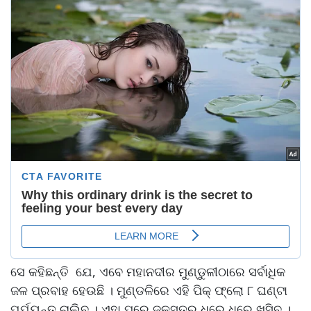
ସେ କହିଛନ୍ତି ଯେ, ଏବେ ମହାନଦୀର ମୁଣ୍ଡୁଳୀଠାରେ ସର୍ବାଧିକ
ଜଳ ପ୍ରବାହ ହେଉଛି । ମୁଣ୍ଡଳିରେ ଏହି ପିକ୍ ଫ୍ଲୋ ୮ ଘଣ୍ଟା
ପର୍ଯ୍ୟନ୍ତ ଚାଲିବ । ଏହା ପରେ ଜଳସ୍ତର ଧିରେ ଧିରେ ଖସିବ ।