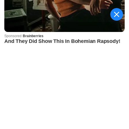
କିଟ୍‍ ଓ କିସ୍‍ ପକ୍ଷରୁ
ଜ୍ୟୋତିର୍ମୟୀଙ୍କୁ ଉଚ୍ଛ୍ୱସିତ
ସମ୍ବର୍ଦ୍ଧନା; ୫ଲକ୍ଷ ଟଙ୍କାର
ପ୍ରୋତ୍ସାହନ ରାଶି ପ୍ରଦାନ