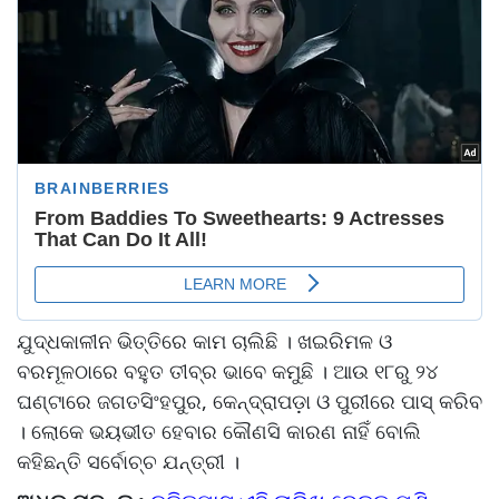
ଯୁଦ୍ଧକାଳୀନ ଭିତ୍ତିରେ କାମ ଚାଲିଛି । ଖଇରିମଳ ଓ
ବରମୂଳଠାରେ ବହୁତ ତୀବ୍ର ଭାବେ କମୁଛି । ଆଉ ୧୮ରୁ ୨୪
ଘଣ୍ଟାରେ ଜଗତସିଂହପୁର, କେନ୍ଦ୍ରାପଡ଼ା ଓ ପୁରୀରେ ପାସ୍ କରିବ
। ଲୋକେ ଭୟଭୀତ ହେବାର କୌଣସି କାରଣ ନାହିଁ ବୋଲି
କହିଛନ୍ତି ସର୍ବୋଚ୍ଚ ଯନ୍ତ୍ରୀ ।