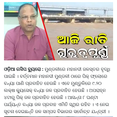
ଓଡ଼ିଆ ଗସିପ ବ୍ୟୁରୋ :
ମୁଣ୍ଡଳୀରେ ମହାନଦୀ ଜଳସ୍ତର ବୃଦ୍ଧି
ପାଇଛି । ବର୍ତ୍ତମାନ ମହାନଦୀ ମୁଣ୍ଡଳୀ ଠାରେ ପିକ୍ ଫ୍ଲୋରେ
ବନ୍ୟା ପାଣି ପ୍ରବାହିତ ହେଉଛି । ଏବେ ମୁଣ୍ଡୁଳିରେ ୯.୨୦
ଲକ୍ଷ କ୍ୟୁସେକ୍ ବନ୍ୟା ଜଳ ପ୍ରବାହିତ ହେଉଛି । ଅପରାହ୍ନ
୪ଟାରୁ ପିକ୍ ଜଳ ପ୍ରବାହିତ ହେଉଛି । ଆସନ୍ତା ୮ ଘଣ୍ଟା
ପର୍ଯ୍ୟନ୍ତ ବନ୍ୟା ଜଳ ପ୍ରବାହ ଏମିତି ସ୍ଥିର ରହିବ । ଏ ନେଇ
ସୂଚନା ଦେଇଛନ୍ତି ଜଳ ସମ୍ପଦ ବିଭାଗର ସର୍ବୋଚ୍ଚ ଯନ୍ତ୍ରୀ ।