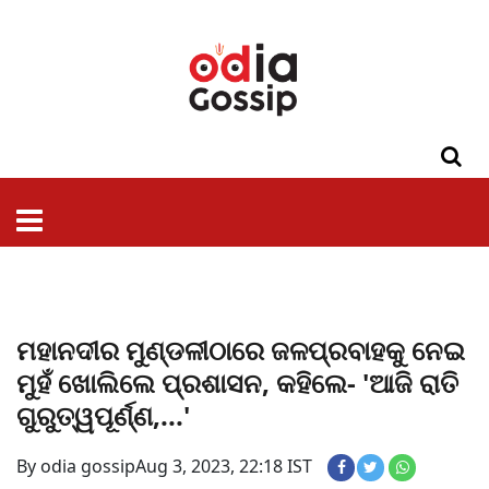
ଓଡିଶା
ଦେଶ-
ପଲିଟିକ୍ସ
ପ୍ରଶାସନ
ସ୍ୱାସ୍ଥ୍ୟ
ଗସିପ
ମନୋରଞ୍ଜନ
କ୍ରାଇମ
ଲାଇଫ
ସମସ୍ୟା
ଟେକ୍ନୋଲୋଜି
ଶିକ୍ଷା
ବିଜ୍ଞାନ
ଖେଳ
ବିଦେଶ
ସ୍ପେଶାଲ
ଷ୍ଟାଇଲ
ମହାନଦୀର ମୁଣ୍ଡଳୀଠାରେ ଜଳପ୍ରବାହକୁ ନେଇ
ମୁହଁ ଖୋଲିଲେ ପ୍ରଶାସନ, କହିଲେ- 'ଆଜି ରାତି
ଗୁରୁତ୍ୱପୂର୍ଣ୍ଣ,...'
By odia gossip
Aug 3, 2023, 22:18 IST