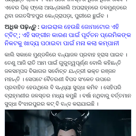
ଏବେର ପିକ୍ ଫ୍ଲୋ ଆସନ୍ତାକାଲି ଅପରାହ୍ନରେ ତଳମୁଣ୍ଡରେ
ଥିବା ଜଗତସିଂହପୁର କେନ୍ଦ୍ରାପଡ଼ା, ପୁରୀରେ ଛୁଇଁବ ।
ଅଧିକ ପଢ଼ନ୍ତୁ :
ଭାଇରାଲ ହେଉଛି ଜୋମାଟୋର ଏହି
ଟ୍ବିଟ୍ ; ଏହି ସଙ୍ଗୀନ କାରଣ ପାଇଁ ପୂର୍ବତନ ପ୍ରେମିକଙ୍କ
ନିକଟକୁ ଖାଦ୍ୟ ପଠାଇବା ପାଇଁ ମନା କଲା କମ୍ପାନୀ
କାଲି ସକାଳେ ମୁଣ୍ଡଳିରେ ବନ୍ୟାଜଳ ପ୍ରବାହ ହ୍ରାସ ପାଇବ ।
ତେଣୁ ଆଜି ରାତି ଆମ ପାଇଁ ଗୁରୁତ୍ୱପୂର୍ଣ୍ଣ ବୋଲି କହିଛନ୍ତି
ଜଳସମ୍ପଦ ବିଭାଗର ସର୍ବୋଚ୍ଚ ଯନ୍ତ୍ରୀ ଭକ୍ତ ରଞ୍ଜନ
ମହାନ୍ତି । ସେପଟେ ବୈତରଣୀ ବିପଦ ସଂକେତ ଉପରେ
ପ୍ରବାହିତ ହେଉଥିଲେ ବି ସନ୍ଧ୍ୟା ସୁଦ୍ଧା କମିବ । ସେହିପରି
ବ୍ରାହ୍ମଣୀର ଜଳସ୍ତର ମଧ୍ୟ କମୁଛି । ବର୍ଷା ନଥିବାରୁ ବର୍ତ୍ତମାନ
ସୁଦ୍ଧା ବିଂଝାରପୁରର କଟ୍ ବି ବନ୍ଦ କରାଯାଇଛି ।