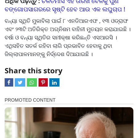
ଅଧିକ ପଢ଼ନ୍ତୁ :
ଚଳିତମାସ ଏହି ତାରିଖ ବେଳକୁ ପୁଣି
ବଙ୍ଗୋପସାଗରରେ ସୃଷ୍ଟି ହେବ ଆଉ ଏକ ଲଘୁଚାପ !
ବନ୍ୟା ସ୍ଥିତି ମୁକାବିଲା ପାଇଁ ୮ ଏନଡିଆରଏଫ , ୧୩ ଓଡ୍ରାଫ
ଏବଂ ୨୩ଟି ଅତିରିକ୍ତ ଅଗ୍ନିଶମ ବାହିନୀ ମୁତୟନ କରାଯାଇଛି ।
ବର୍ଷା ଓ ବନ୍ୟା ସ୍ଥିତିର ସମୀକ୍ଷା କରିଛନ୍ତି ଏସଆରସି ।
ଏଥିସହିତ ସତର୍କ ରହିବା ଲାଗି ପ୍ରଭାବିତ ହେବାକୁ ଥିବା
ଜିଲ୍ଲାପାଳମାନଙ୍କୁ ନିର୍ଦ୍ଦେଶ ଦିଆଯାଇଛି ।
Share this story