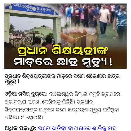
ପ୍ରଧାନ ଶିକ୍ଷୟତ୍ରୀଙ୍କ ମାଡ଼ରେ ଦଶମ ଶ୍ରେଣୀର ଛାତ୍ର
ମୃତ୍ୟୁ !
ଓଡ଼ିଆ ଗସିପ୍ ବ୍ୟୁରୋ
ବାଲେଶ୍ୱର ଜିଲ୍ଲା କବୁତି ଗ୍ରାମରେ
:
ଅଭାବନୀୟ ଘଟଣା ଦେଖିବାକୁ ମିଳିଛି। ପ୍ରଧାନ
ଶିକ୍ଷୟତ୍ରୀଙ୍କ ମାଡ଼ରେ ଜଣେ ଛାତ୍ରଙ୍କ ମୃତ୍ୟୁ ଘଟିଥିବା
ଅଭିଯୋଗ ହୋଇଛି।
ଅଧିକ ପଢ଼ନ୍ତୁ:
ଘରେ ଛାଡିବା ବାହାନାରେ ଶାଳିକୁ ମଦ