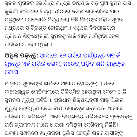
ସୂଚନା ମୁତାବକ ଗୋବିନ୍ଦ ଚନ୍ଦ୍ର ଦାସଙ୍କ ବଡ଼ ପୁଅ ସୁମନ ଦାସ
କୁଳିଗାଁ ବଂଶି ଧର ବିଦ୍ୟା ପୀଠରେ ଦଶମ ଶ୍ରେଣୀରେ ପାଠ
ପଢୁଥିଲେ। ଗତକାଲି ବିଦ୍ୟାଳୟ କିଛି ପିଲାଙ୍କ ସହିତ ସୁମନ
ମଧ୍ୟରେ ପାଟିତୁଣ୍ଡ ହୋଇଥିଲା। ଏଥିରେ ବିଦ୍ୟାଳୟର
ପ୍ରଧାନ ଶିକ୍ଷୟତ୍ରୀ ସୁମନକୁ ଡାକି ମାଡ଼ ମାରିଥିବା ନେଇ
ଅଭିଯୋଗ ହୋଇଥିଲା ।
ଅଧିକ ପଢ଼ନ୍ତୁ:
ଆସନ୍ତା ୧୭ ତାରିଖ ପର୍ଯ୍ୟନ୍ତ ସତର୍କ
ରୁହନ୍ତୁ ଏହି ରାଶିର ଲୋକ; ନଚେତ୍ ପଡ଼ିବ ଶନି-ରାହୁଙ୍କ
କୋପ
ମାଡ଼ରେ ସୁମନଙ୍କ ଛାତିରେ ଆଘାତ ହୋଇଥିଲା । ପରେ
ବାଲେଶ୍ୱର ମେଡିକାଲରେ ଚିକିତ୍ସିତ ହେଉଥିବା ବେଳେ ଆଜି
ସୁମନର ମୃତ୍ୟୁ ଘଟିଛି । ପ୍ରଧାନ ଶିକ୍ଷୟତ୍ରୀ ମାଡ଼ ପିଲାର
ମୃତ୍ୟୁ ହୋଇଥିବା ନେଇ ବାପା ଗୋବିନ୍ଦ ଖନ୍ତାପଡା ଥାନାରେ
ଅଭିଯୋଗ କରିଛନ୍ତି। ଏବେ ବିଦ୍ୟାଳୟ ପରିସରରେ ମୃତଦେହକୁ
ରଖି ଗ୍ରାମବାସୀମାନେ ଧାରଣା ବସିଥିବା ଦେଖିବାକୁ ମିଳିଛି।
ଘଟଣା ସ୍ଥଳରେ ଖନ୍ତାପଡା ପୁଲିସ ପହଞ୍ଚି ଗ୍ରାମବାସୀଙ୍କୁ