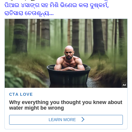
ପିଆଇ ୪ସାଙ୍ଗ ସହ ମିଶି ଭିଣେଇ କଲା ଦୁଷ୍କର୍ମ,
ରାତିସାରା ଚେତାଶୂନ୍ୟ...