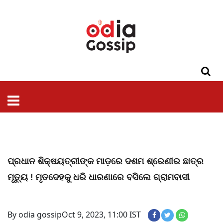
ଓଡିଶା
ଦେଶ-
ପଲିଟିକ୍ସ
ପ୍ରଶାସନ
ସ୍ୱାସ୍ଥ୍ୟ
ଗସିପ
ମନୋରଞ୍ଜନ
କ୍ରାଇମ
ଲାଇଫ
ସମସ୍ୟା
ଟେକ୍ନୋଲୋଜି
ଶିକ୍ଷା
ବିଜ୍ଞାନ
ଖେଳ
ବିଦେଶ
ସ୍ପେଶାଲ
ଷ୍ଟାଇଲ
ପ୍ରଧାନ ଶିକ୍ଷୟତ୍ରୀଙ୍କ ମାଡ଼ରେ ଦଶମ ଶ୍ରେଣୀର ଛାତ୍ର
ମୃତ୍ୟୁ ! ମୃତଦେହକୁ ଧରି ଧାରଣାରେ ବସିଲେ ଗ୍ରାମବାସୀ
By odia gossip
Oct 9, 2023, 11:00 IST