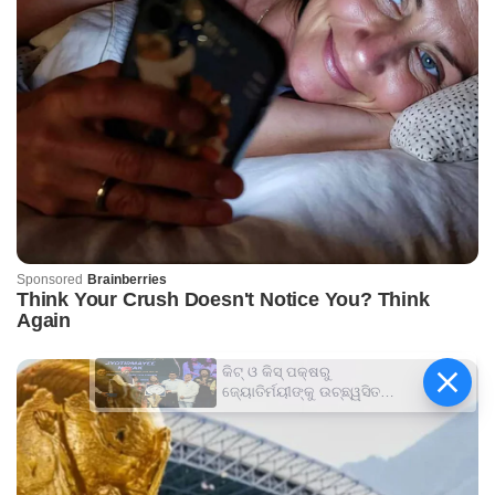
କିଟ୍‍ ଓ କିସ୍‍ ପକ୍ଷରୁ
ଜ୍ୟୋତିର୍ମୟୀଙ୍କୁ ଉଚ୍ଛ୍ୱସିତ
ସମ୍ବର୍ଦ୍ଧନା; ୫ଲକ୍ଷ ଟଙ୍କାର
ପ୍ରୋତ୍ସାହନ ରାଶି ପ୍ରଦାନ