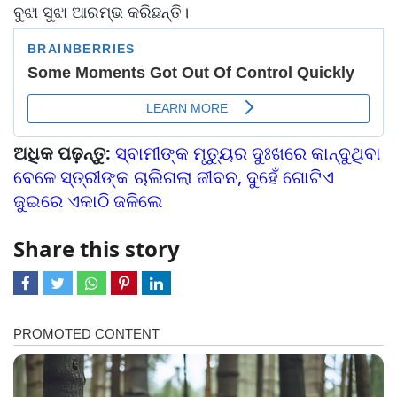
ବୁଝା ସୁଝା ଆରମ୍ଭ କରିଛନ୍ତି।
ଅଧିକ ପଢ଼ନ୍ତୁ:
ସ୍ବାମୀଙ୍କ ମୃତ୍ୟୁର ଦୁଃଖରେ କାନ୍ଦୁଥିବା
ବେଳେ ସ୍ତ୍ରୀଙ୍କ ଚାଲିଗଲା ଜୀବନ, ଦୁହେଁ ଗୋଟିଏ
ଜୁଇରେ ଏକାଠି ଜଳିଲେ
Share this story