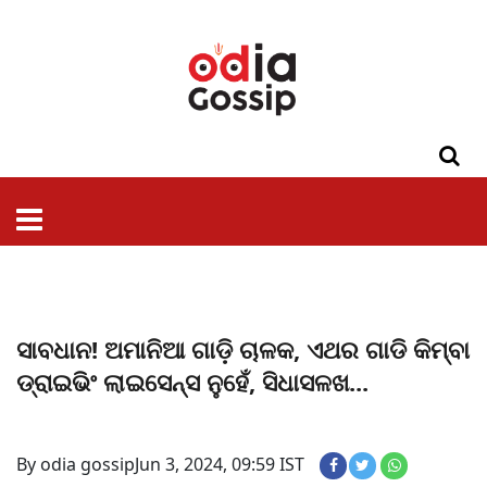
ଓଡିଶା
ଦେଶ-
ପଲିଟିକ୍ସ
ପ୍ରଶାସନ
ସ୍ୱାସ୍ଥ୍ୟ
ଗସିପ
ମନୋରଞ୍ଜନ
କ୍ରାଇମ
ଲାଇଫ
ସମସ୍ୟା
ଟେକ୍ନୋଲୋଜି
ଶିକ୍ଷା
ବିଜ୍ଞାନ
ଖେଳ
ବିଦେଶ
ସ୍ପେଶାଲ
ଷ୍ଟାଇଲ
ସାବଧାନ! ଅମାନିଆ ଗାଡ଼ି ଚାଳକ, ଏଥର ଗାଡି କିମ୍ବା
ଡ୍ରାଇଭିଂ ଲାଇସେନ୍ସ ନୁହେଁ, ସିଧାସଳଖ...
By odia gossip
Jun 3, 2024, 09:59 IST