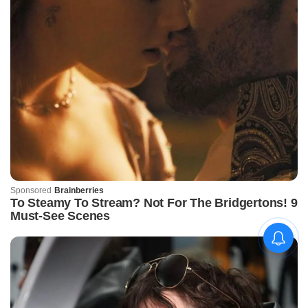
କିଟ୍‍ ଓ କିସ୍‍ ପକ୍ଷରୁ
ଜ୍ୟୋତିର୍ମୟୀଙ୍କୁ ଉଚ୍ଛ୍ୱସିତ
ସମ୍ବର୍ଦ୍ଧନା; ୫ଲକ୍ଷ ଟଙ୍କାର
ପ୍ରୋତ୍ସାହନ ରାଶି ପ୍ରଦାନ