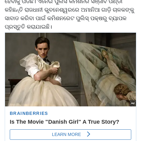
ହେବାକୁ ପଡିଛି। ଏନେଇ ପୁଲିସ କମିଶନର ସଞ୍ଜୀବ ପଣ୍ଡା
କହିଛନ୍ତି ରାଜଧାନୀ ଭୁବନେଶ୍ୱରରେ ଅମାନିଆ ଗାଡ଼ି ଚାଳକଙ୍କୁ
ସାବାଡ କରିବା ପାଇଁ କମିଶନରେଟ ପୁଲିସ୍‌ ପକ୍ଷରୁ ବ୍ୟାପକ
ପ୍ରସ୍ତୁତି କରାଯାଇଛି।