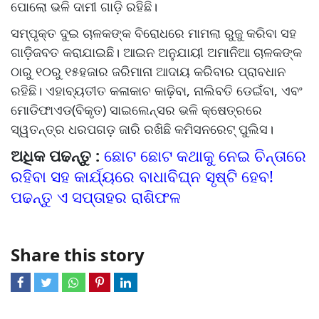
ପୋଲୋ ଭଳି ଦାମୀ ଗାଡ଼ି ରହିଛି।
ସମ୍ପୃକ୍ତ ଦୁଇ ଚାଳକଙ୍କ ବିରୋଧରେ ମାମଲା ରୁଜୁ କରିବା ସହ
ଗାଡ଼ିଜବତ କରାଯାଇଛି। ଆଇନ ଅନୁଯାୟୀ ଅମାନିଆ ଚାଳକଙ୍କ
ଠାରୁ ୧୦ରୁ ୧୫ହଜାର ଜରିମାନା ଆଦାୟ କରିବାର ପ୍ରାବଧାନ
ରହିଛି। ଏହାବ୍ୟତୀତ କଳାକାଚ କାଢ଼ିବା, ନାଲିବତି ଡେଇଁବା, ଏବଂ
ମୋଡିଫାଏଡ(ବିକୃତ) ସାଇଲେନ୍ସର ଭଳି କ୍ଷେତ୍ରରେ
ସ୍ୱତନ୍ତ୍ର ଧରପଗଡ଼ ଜାରି ରଖିଛି କମିସନରେଟ୍‌‌ ପୁଲିସ।
ଅଧିକ ପଢନ୍ତୁ :
ଛୋଟ ଛୋଟ କଥାକୁ ନେଇ ଚିନ୍ତାରେ
ରହିବା ସହ କାର୍ଯ୍ୟରେ ବାଧାବିଘ୍ନ ସୃଷ୍ଟି ହେବ!
ପଢନ୍ତୁ ଏ ସପ୍ତାହର ରାଶିଫଳ
Share this story