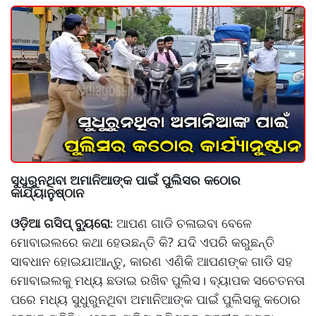
ସୁଧୁରୁନଥିବା ଅମାନିଆଙ୍କ ପାଇଁ ପୁଲିସର କଠୋର
କାର୍ଯ୍ୟାନୁଷ୍ଠାନ
ଓଡ଼ିଆ ଗସିପ୍ ବ୍ୟୁରୋ
ଆପଣ ଗାଡି ଚଳାଇବା ବେଳେ
:
ମୋବାଇଲରେ କଥା ହେଉଛନ୍ତି କି? ଯଦି ଏପରି କରୁଛନ୍ତି
ସାବଧାନ ହୋଇଯାଆନ୍ତୁ, କାରଣ ଏଣିକି ଆପଣଙ୍କ ଗାଡି ସହ
ମୋବାଇଲକୁ ମଧ୍ୟ ଛଡାଇ ରଖିବ ପୁଲିସ। ବ୍ୟାପକ ସଚେତନତା
ପରେ ମଧ୍ୟ ସୁଧୁରୁନଥିବା ଅମାନିଆଙ୍କ ପାଇଁ ପୁଲିସକୁ କଠୋର