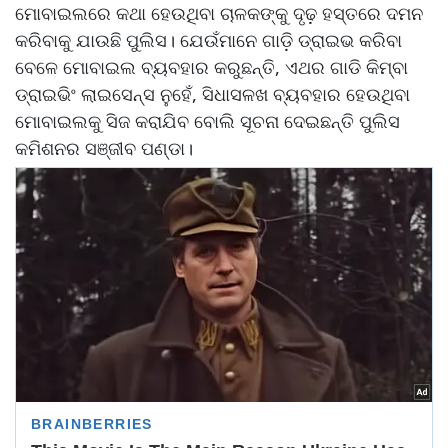
ମୋବାଇଲରେ କଥା ହେଉଥିବା ଚାଳକଙ୍କୁ ଦୃଢ଼ ହସ୍ତରେ ଦମନ
କରିବାକୁ ଯାଉଛି ପୁଲିସ। ଯେଉଁମାନେ ଗାଡ଼ି ଡ୍ରାଇଭ କରିବା
ବେଳେ ମୋବାଇଲ ବ୍ୟବହାର କରୁଛନ୍ତି, ଏଥର ଗାଡି କିମ୍ବା
ଡ୍ରାଇଭିଂ ଲାଇସେନ୍ସ ନୁହେଁ, ସିଧାସଳଖ ବ୍ୟବହାର ହେଉଥିବା
ମୋବାଇଲକୁ ସିଜ କରାଯିବ ବୋଲି ସୂଚନା ଦେଇଛନ୍ତି ପୁଲିସ
କମିଶନର ସଞ୍ଜୀବ ପଣ୍ଡା।