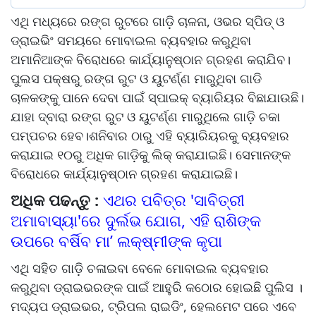
ଏଥି ମଧ୍ୟରେ ରଙ୍ଗ ରୁଟରେ ଗାଡ଼ି ଚାଳନା, ଓଭର ସ୍ପିଡ୍‌ ଓ
ଡ୍ରାଇଭିଂ ସମୟରେ ମୋବାଇଲ ବ୍ୟବହାର କରୁଥିବା
ଅମାନିଆଙ୍କ ବିରୋଧରେ କାର୍ଯ୍ୟାନୁଷ୍ଠାନ ଗ୍ରହଣ କରାଯିବ।
ପୁଲସ ପକ୍ଷରୁ ରଙ୍ଗ ରୁଟ ଓ ୟୁଟର୍ଣ୍ଣ ମାରୁଥିବା ଗାଡି
ଚାଳକଙ୍କୁ ପାନେ ଦେବା ପାଇଁ ସ୍ପାଇକ୍‌ ବ୍ୟାରିୟର ବିଛାଯାଉଛି।
ଯାହା ଦ୍ବାରା ରଙ୍ଗ ରୁଟ ଓ ୟୁଟର୍ଣ୍ଣ ମାରୁଥିଲେ ଗାଡ଼ି ଚକା
ପମ୍ପଚର ହେବ।ଶନିବାର ଠାରୁ ଏହି ବ୍ୟାରିୟରକୁ ବ୍ୟବହାର
କରାଯାଇ ୧୦ରୁ ଅଧିକ ଗାଡ଼ିକୁ ଲିକ୍‌ କରାଯାଇଛି। ସେମାନଙ୍କ
ବିରୋଧରେ କାର୍ଯ୍ୟାନୁଷ୍ଠାନ ଗ୍ରହଣ କରାଯାଇଛି।
ଅଧିକ ପଢନ୍ତୁ :
ଏଥର ପବିତ୍ର 'ସାବିତ୍ରୀ
ଅମାବାସ୍ୟା'ରେ ଦୁର୍ଲଭ ଯୋଗ, ଏହି ରାଶିଙ୍କ
ଉପରେ ବର୍ଷିବ ମା’ ଲକ୍ଷ୍ମୀଙ୍କ କୃପା
ଏଥି ସହିତ ଗାଡ଼ି ଚଳାଇବା ବେଳେ ମୋବାଇଲ ବ୍ୟବହାର
କରୁଥିବା ଡ୍ରାଇଭରଙ୍କ ପାଇଁ ଆହୁରି କଠୋର ହୋଇଛି ପୁଲିସ ।
ମଦ୍ୟପ ଡ୍ରାଇଭର, ଟ୍ରିପଲ ରାଇଡିଂ, ହେଲମେଟ ପରେ ଏବେ