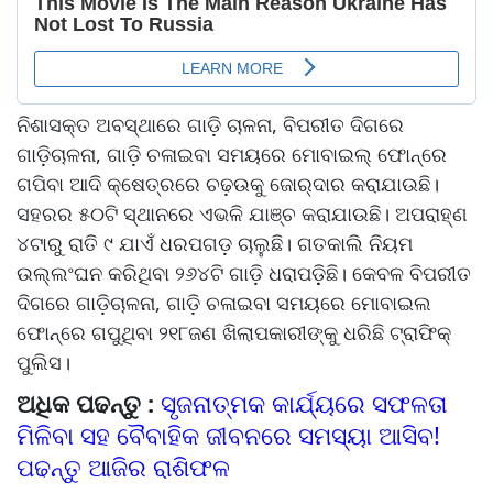
ନିଶାସକ୍ତ ଅବସ୍ଥାରେ ଗାଡ଼ି ଚାଳନା, ବିପରୀତ ଦିଗରେ
ଗାଡ଼ିଚାଳନା, ଗାଡ଼ି ଚଳାଇବା ସମୟରେ ମୋବାଇଲ୍‌‌ ଫୋନ୍‌‌ରେ
ଗପିବା ଆଦି କ୍ଷେତ୍ରରେ ଚଢ଼ଉକୁ ଜୋର୍‌‌ଦାର କରାଯାଉଛି।
ସହରର ୫୦ଟି ସ୍ଥାନରେ ଏଭଳି ଯାଞ୍ଚ କରାଯାଉଛି। ଅପରାହ୍ଣ
୪ଟାରୁ ରାତି ୯ ଯାଏଁ ଧରପଗଡ଼ ଚାଲୁଛି। ଗତକାଲି ନିୟମ
ଉଲ୍ଲଂଘନ କରିଥିବା ୨୬୪ଟି ଗାଡ଼ି ଧରାପଡ଼ି଼ଛି। କେବଳ ବିପରୀତ
ଦିଗରେ ଗାଡ଼ିଚାଳନା, ଗାଡ଼ି ଚଳାଇବା ସମୟରେ ମୋବାଇଲ
ଫୋନ୍‌‌ରେ ଗପୁଥିବା ୨୧୮ଜଣ ଖିଲାପକାରୀଙ୍କୁ ଧରିଛି ଟ୍ରାଫିକ୍‌‌
ପୁଲିସ।
ଅଧିକ ପଢନ୍ତୁ :
ସୃଜନାତ୍ମକ କାର୍ଯ୍ୟରେ ସଫଳତା
ମିଳିବା ସହ ବୈବାହିକ ଜୀବନରେ ସମସ୍ୟା ଆସିବ!
ପଢନ୍ତୁ ଆଜିର ରାଶିଫଳ