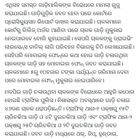
ଏଥିସହ ସମସ୍ତ ଗାଡ଼ିମାଲିକଙ୍କ ବିରୋଧରେ ମାମଲା ରୁଜୁ
କରାଯାଇଛି। ଗାଡ଼ିଗୁଡ଼ିକ ଜବତ ହେବା ପରେ କୋର୍ଟରେ
ପ୍ରୋସିକ୍ୟୁସନ ରିପୋର୍ଟ ଦାଖଲ କରାଯାଇଛି। ଚାଳକମାନେ
କୋର୍ଟରୁ ରିଲିଜ୍‌‌ ଅର୍ଡର ଆଣିବା ପରେ ଚାଳକ ଗାଡ଼ି ମୁକୁଳାଇ
ନେଇପାରବେ ବୋଲି କୁହାଯାଇଛି। ସେପରି ଚାଳକଙ୍କୁ ଡ୍ରାଇଭିଂ
ଲାଇସେନ୍ସ ବାତିଲ୍‌‌ ଲାଗି ପରିବହନ ବିଭାଗକୁ ଚିଠି ଲେଖାଯାଇଛି।
ସେହିପରି ମୋବାଇଲ୍‌‌ ଫୋନ୍‌‌ରେ କଥା ହୋଇ ଗାଡ଼ି ଚଳାଉଥିବା
ଚାଳକଙ୍କ ଗାଡ଼ି ସହ ମୋବାଇଲ ଫୋନ୍‌‌ ଜବତ କରାଯାଇଛି।
ଚାଳକମାନେ ୫ରୁ ୧୦ହଜାର ଟଙ୍କା ପର୍ଯ୍ୟନ୍ତ ଜରିମାନା ଦେବା
ପରେ ମୋବାଇଲ ଫୋନ୍‌‌ ମୁକୁଳାଇ ନେଇପାରିବେ।
ମଦପିଇ ଗାଡ଼ି ଚଳାଉଥିବା ଚାଳକଙ୍କ ବିରୋଧରେ ଆହୁରି କଠୋର
ହୋଇଛି ଟ୍ରାଫିକ ପୁଲିସ। ନିଶାସକ୍ତ ଅବସ୍ଥାରେ ଗାଡ଼ି ଚଳାଇ
୪୬ଜଣ ଚାଳକ ଧରାପଡ଼ିଛନ୍ତି। ଟ୍ରାଫିକ୍‌‌ ଥାନା-୧ ପକ୍ଷରୁ ୧୫ଟି
ଚାରିଚକିଆ ଗାଡ଼ି ଓ ୪ଟି ଦୁଇଚକିଆ ଗାଡ଼ି ଏବଂ ଟ୍ରାଫିକ ଥାନା-୨
ପକ୍ଷରୁ ୨୫ଟି ଚାରିଚକିଆ ଓ ୨ଟି ଦୁଇଚକିଆ ଗାଡ଼ି ଜବତ
କରାଯାଇଛି। ଜବତ ଗାଡ଼ି ମଧ୍ୟରେ ଥର୍‌‌, ଜିପ୍‌‌, ହୁଣ୍ଡାଇ,