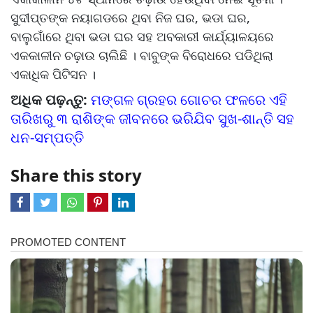
ସୁଦୀପ୍ତଙ୍କ ନୟାଗଡରେ ଥିବା ନିଜ ଘର, ଭଡା ଘର,
ବାଲୁଗାଁରେ ଥିବା ଭଡା ଘର ସହ ଅବକାରୀ କାର୍ଯ୍ୟାଳୟରେ
ଏକକାଳୀନ ଚଢ଼ାଉ ଚାଲିଛି । ବାବୁଙ୍କ ବିରୋଧରେ ପଡିଥିଲା
ଏକାଧିକ ପିଟିସନ ।
ଅଧିକ ପଢ଼ନ୍ତୁ:
ମଙ୍ଗଳ ଗ୍ରହର ଗୋଚର ଫଳରେ ଏହି
ତାରିଖରୁ ୩ ରାଶିଙ୍କ ଜୀବନରେ ଭରିଯିବ ସୁଖ-ଶାନ୍ତି ସହ
ଧନ-ସମ୍ପତ୍ତି
Share this story