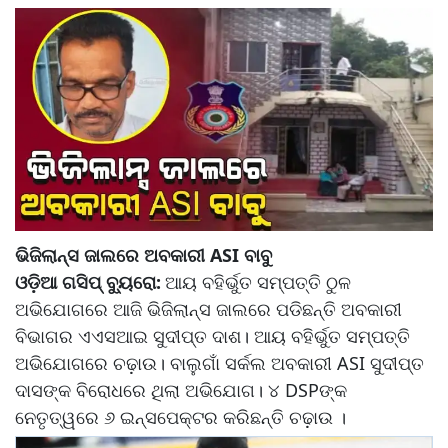
ଭିଜିଲାନ୍ସ ଜାଲରେ ଅବକାରୀ ASI ବାବୁ
ଓଡ଼ିଆ ଗସିପ୍ ବ୍ୟୁରୋ:
ଆୟ ବହିର୍ଭୁତ ସମ୍ପତ୍ତି ଠୁଳ
ଅଭିଯୋଗରେ ଆଜି ଭିଜିଲାନ୍ସ ଜାଲରେ ପଡିଛନ୍ତି ଅବକାରୀ
ବିଭାଗର ଏଏସଆଇ ସୁଦୀପ୍ତ ଦାଶ। ଆୟ ବହିର୍ଭୁତ ସମ୍ପତ୍ତି
ଅଭିଯୋଗରେ ଚଢ଼ାଉ। ବାଲୁଗାଁ ସର୍କଲ ଅବକାରୀ ASI ସୁଦୀପ୍ତ
ଦାସଙ୍କ ବିରୋଧରେ ଥିଲା ଅଭିଯୋଗ। ୪ DSPଙ୍କ
ନେତୃତ୍ୱରେ ୬ ଇନ୍ସପେକ୍ଟର କରିଛନ୍ତି ଚଢ଼ାଉ ।