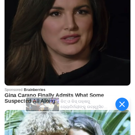
କିଟ୍‍ ଓ କିସ୍‍ ପକ୍ଷରୁ
ଜ୍ୟୋତିର୍ମୟୀଙ୍କୁ ଉଚ୍ଛ୍ୱସିତ
ସମ୍ବର୍ଦ୍ଧନା; ୫ଲକ୍ଷ ଟଙ୍କାର
ପ୍ରୋତ୍ସାହନ ରାଶି ପ୍ରଦାନ