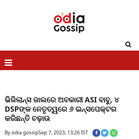
ଓଡିଶା
ଦେଶ-
ପଲିଟିକ୍ସ
ପ୍ରଶାସନ
ସ୍ୱାସ୍ଥ୍ୟ
ଗସିପ
ମନୋରଞ୍ଜନ
କ୍ରାଇମ
ଲାଇଫ
ସମସ୍ୟା
ଟେକ୍ନୋଲୋଜି
ଶିକ୍ଷା
ବିଜ୍ଞାନ
ଖେଳ
ବିଦେଶ
ସ୍ପେଶାଲ
ଷ୍ଟାଇଲ
ଭିଜିଲାନ୍ସ ଜାଲରେ ଅବକାରୀ ASI ବାବୁ, ୪
DSPଙ୍କ ନେତୃତ୍ୱରେ ୬ ଇନ୍ସପେକ୍ଟର
କରିଛନ୍ତି ଚଢ଼ାଉ
By odia gossip
Sep 7, 2023, 13:26 IST