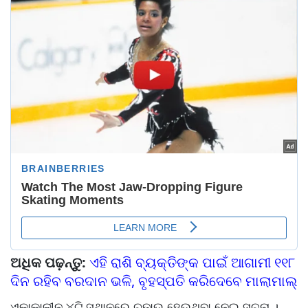
ଅଧିକ ପଢ଼ନ୍ତୁ:
ଏହି ରାଶି ବ୍ୟକ୍ତିଙ୍କ ପାଇଁ ଆଗାମୀ ୧୧୮
ଦିନ ରହିବ ବରଦାନ ଭଳି, ବୃହସ୍ପତି କରିଦେବେ ମାଲାମାଲ୍
ଏକାକାଳୀନ ୪ଟି ସ୍ଥାନରେ ଚଢ଼ାଉ ହେଉଥିବା ନେଇ ସୂଚନା ।