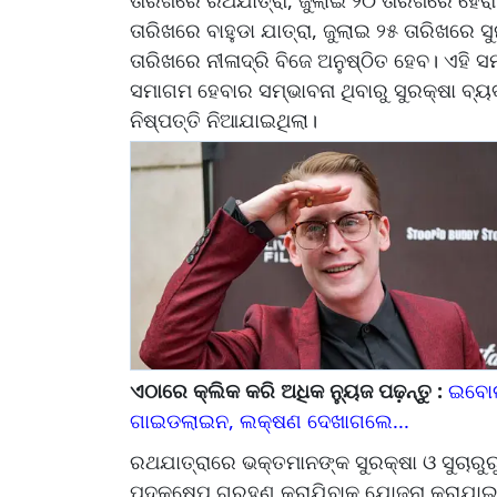
ତାରିଖରେ ବାହୁଡା ଯାତ୍ରା, ଜୁଲାଇ ୨୫ ତାରିଖରେ
ତାରିଖରେ ନୀଳାଦ୍ରି ବିଜେ ଅନୁଷ୍ଠିତ ହେବ। ଏହ
ସମାଗମ ହେବାର ସମ୍ଭାବନା ଥିବାରୁ ସୁରକ୍ଷା ବ୍ୟ
ନିଷ୍ପତ୍ତି ନିଆଯାଇଥିଲା।
ଏଠାରେ କ୍ଲିକ କରି ଅଧିକ ନ୍ୟୁଜ ପଢ଼ନ୍ତୁ :
ଇବୋଲ
ଗାଇଡଲାଇନ, ଲକ୍ଷଣ ଦେଖାଗଲେ...
ରଥଯାତ୍ରାରେ ଭକ୍ତମାନଙ୍କ ସୁରକ୍ଷା ଓ ସୁଚାରୁରୁ
ପଦକ୍ଷେପ ଗ୍ରହଣ କରାଯିବାକୁ ଯୋଜନା କରାଯାଇଛି। 