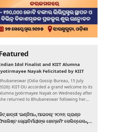
Featured
Indian Idol Finalist and KIIT Alumna
Jyotirmayee Nayak Felicitated by KIIT
Bhubaneswar (Odia Gossip Bureau, 15 July
2026): KIIT-DU accorded a grand welcome to its
alumna Jyotirmayee Nayak on Wednesday after
she returned to Bhubaneswar following her
qualification for the Gra
କିଟ୍‍ ଛାତ୍ରୀ ‘ଇଣ୍ଡିଆନ୍ ଆଇଡଲ୍‌’ ୨୦୨୬; ଗ୍ରାଣ୍ଡ
ଫିନାଲିଷ୍ଟ ଜ୍ୟୋତିର୍ମୟୀଙ୍କ ହୋମ୍‍କମିଂ ସେଲିବ୍ରେସନ୍‍,
କିଟରେ ଉଚ୍ଛ୍ୱସିତ ସମ୍ବର୍ଦ୍ଧନା