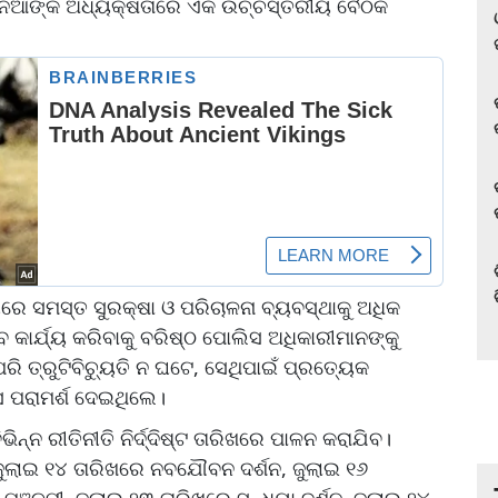
ୁରାନିଆଙ୍କ ଅଧ୍ୟକ୍ଷତାରେ ଏକ ଉଚ୍ଚସ୍ତରୀୟ ବୈଠକ
ରେ ସମସ୍ତ ସୁରକ୍ଷା ଓ ପରିଚାଳନା ବ୍ୟବସ୍ଥାକୁ ଅଧିକ
େ କାର୍ଯ୍ୟ କରିବାକୁ ବରିଷ୍ଠ ପୋଲିସ ଅଧିକାରୀମାନଙ୍କୁ
ରି ତ୍ରୁଟିବିଚ୍ୟୁତି ନ ଘଟେ, ସେଥିପାଇଁ ପ୍ରତ୍ୟେକ
େ ପରାମର୍ଶ ଦେଇଥିଲେ।
ନ୍ନ ରୀତିନୀତି ନିର୍ଦ୍ଦିଷ୍ଟ ତାରିଖରେ ପାଳନ କରାଯିବ।
, ଜୁଲାଇ ୧୪ ତାରିଖରେ ନବଯୌବନ ଦର୍ଶନ, ଜୁଲାଇ ୧୬
ପଞ୍ଚମୀ, ଜୁଲାଇ ୨୩ ତାରିଖରେ ସନ୍ଧ୍ୟା ଦର୍ଶନ, ଜୁଲାଇ ୨୪