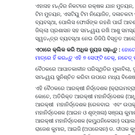
ଏହାସହ ମନ୍ଦିର ନିକଟରେ ରକ୍ଷକ ଯାନ ମୁତୟନ, K
ଟିମ ମୁତୟନ, ଏସଟିୟୁ ଟିମ ନିୟୋଜିତ, ଦଳାଚକଟା ପ
ବ୍ୟବସ୍ଥା, ପୋଲିସ ଫୋର୍ସଙ୍କ ରହଣି ପାଇଁ ଆବଶ୍
ଜିଲ୍ଲା ପ୍ରଶାସନ ସହ ସମନ୍ୱୟ ରଖି ଆଶୁ ସମସ୍ୟ
ସ୍ୱତନ୍ତ୍ର ବ୍ୟବସ୍ଥା ନେଇ ଡିଜିପି ବିସ୍ତୃତ ଆ
ଏଠାରେ କ୍ଲିକ କରି ଅଧିକ ନ୍ୟୁଜ ପଢ଼ନ୍ତୁ :
ହୋଟେଲ
ମାତ୍ରେ ହିଁ କରନ୍ତୁ ଏହି ୭ ସେଫ୍ଟି ଚେକ୍‌, ନଚେତ
ବୈଠକରେ ଆପାତକାଳୀନ ପରିସ୍ଥିତିର ମୁକାବିଲା, ଦୁ
ସମନ୍ୱୟ ସୁନିଶ୍ଚିତ କରିବା ଉପରେ ମଧ୍ୟ ବିଶେଷ
ଏହି ବୈଠକରେ ଆରକ୍ଷୀ ନିର୍ଦ୍ଦେଶକ (କ୍ରାଇମବ୍ରାଞ
କୋଚେ, ଅତିରିକ୍ତ ଆରକ୍ଷୀ ମହାନିର୍ଦ୍ଦେଶକ (ଆଧୁ
ଆରକ୍ଷୀ ମହାନିର୍ଦ୍ଦେଶକ (ରେଳବାଇ ଏବଂ ଉପକୂଳ
ମହାନିର୍ଦ୍ଦେଶକ (ଆଇନ ଓ ଶୃଙ୍ଖଳା) ସଞ୍ଜୟ କୁମ
ଆରକ୍ଷୀ ମହାନିର୍ଦ୍ଦେଶକ (କମ୍ଯୁନିକେସନ) ଦୟାଲ
ରାଜେଶ କୁମାର, ଆଇଜି (ଅପରେସନ) ଡ. ଦୀପକ କୁମା