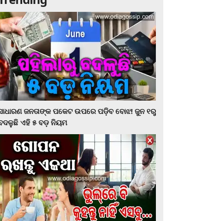
ସାଧାରଣ ଜନତାଙ୍କ ପକେଟ ଉପରେ ପଡ଼ିବ ବୋଝ! ଜୁନ ୧ରୁ
ବଦଳୁଛି ଏହି ୫ ବଡ଼ ନିୟମ