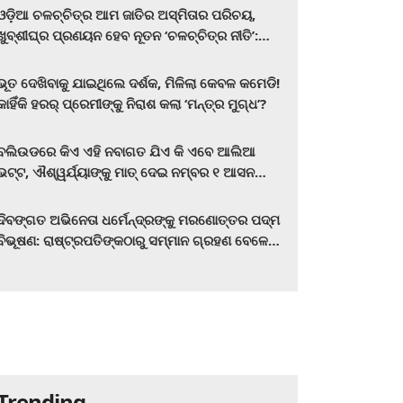
ଓଡ଼ିଆ ଚଳଚ୍ଚିତ୍ର ଆମ ଜାତିର ଅସ୍ମିତାର ପରିଚୟ,
ଖୁବ୍‌ଶୀଘ୍ର ପ୍ରଣୟନ ହେବ ନୂତନ ‘ଚଳଚ୍ଚିତ୍ର ନୀତି’:
ମୁଖ୍ୟମନ୍ତ୍ରୀ ମୋହନ ଚରଣ ମାଝୀ
ଭୂତ ଦେଖିବାକୁ ଯାଇଥିଲେ ଦର୍ଶକ, ମିଳିଲା କେବଳ କମେଡି!
କାହିଁକି ହରର୍‌ ପ୍ରେମୀଙ୍କୁ ନିରାଶ କଲା ‘ମନ୍ତ୍ର ମୁଗ୍ଧ’?
ବଲିଉଡରେ କିଏ ଏହି ନବାଗତ ଯିଏ କି ଏବେ ଆଲିଆ
ଭଟ୍ଟ, ଐଶ୍ୱର୍ଯ୍ୟାଙ୍କୁ ମାତ୍‌ ଦେଇ ନମ୍ବର ୧ ଆସନ
ହାତେଇଛନ୍ତି, ସିନେ ପ୍ରେମୀ ଏବେ ହିଁ ଜାଣି ନିଅନ୍ତୁ ...
ଦିବଙ୍ଗତ ଅଭିନେତା ଧର୍ମେନ୍ଦ୍ରଙ୍କୁ ମରଣୋତ୍ତର ପଦ୍ମ
ବିଭୂଷଣ: ରାଷ୍ଟ୍ରପତିଙ୍କଠାରୁ ସମ୍ମାନ ଗ୍ରହଣ ବେଳେ
ଭାବପ୍ରବଣ ହେଲେ ହେମା ମାଳିନୀ
Trending