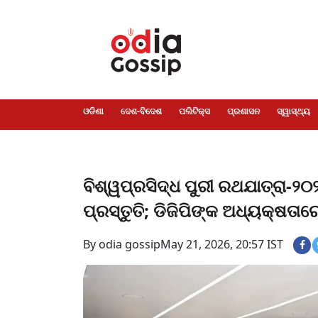
ଓଡିଶା
ଦେଶ-
ପଲିଟିକ୍ସ
ପ୍ରଶାସନ
ସ୍ୱାସ୍ଥ୍ୟ
ଗସିପ
ମନୋରଞ୍ଜନ
କ୍ରାଇମ
ଲାଇଫ
ସମସ୍ୟା
ଟେକ୍ନୋଲୋଜି
ଶିକ୍ଷା
ବିଜ୍ଞାନ
ଖେଳ
ବିଦେଶ
ସ୍ପେଶାଲ
ଷ୍ଟାଇଲ
ଓଡିଶା
ଦେଶ-ବିଦେଶ
ପଲିଟିକ୍ସ
ପ୍ରଶାସନ
ସ୍ୱାସ୍ଥ୍ୟ
ବିଶ୍ୱପ୍ରସିଦ୍ଧ ପୁରୀ ରଥଯାତ୍ରା-୨
ପ୍ରସ୍ତୁତି; ଡିଜିପିଙ୍କ ଅଧ୍ୟକ୍ଷତ
By odia gossip
May 21, 2026, 20:57 IST