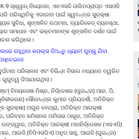
-9 ସ୍କ୍ୱାଡ୍ ନିୟୋଜନ, ଏନଏସଜି ତାଲିମପ୍ରାପ୍ତ ଏସଓଜି
ରି ପରିସ୍ଥିତିକୁ ଏଡାଇବା ପାଇଁ ସ୍ୱତନ୍ତ୍ର ସୁରକ୍ଷା
ୟକ ସୁବିଧା, ଶୃଙ୍ଖଳିତ ରଥଟଣା, ବ୍ୟାରିକେଡ୍ ବ୍ୟବସ୍ଥା,
ାର ସମାଧାନ ଏବଂ ଭକ୍ତମାନଙ୍କ ଶୃଙ୍ଖଳିତ ଦର୍ଶନ ପାଇଁ
ଲୋଚନା କରିଥିଲେ।
ରେ ରହୁଥିବା କପଲ୍ସ ଦିଅନ୍ତୁ ଧ୍ୟାନ! ରୁମ୍‌କୁ ଯିବା
୍‌ ପସ୍ତେଇବେ
ର୍ଘଟଣା ପରିଚାଳନା ଏବଂ ବିଭିନ୍ନ ବିଭାଗ ମଧ୍ୟରେ ତ୍ୱରିତ
 ଗୁରୁତ୍ୱ ଦିଆଯାଇଥିଲା।
୍ଚ) ବିନୟତୋଷ ମିଶ୍ର, ନିର୍ଦ୍ଦେଶକ (ଗୁଇନ୍ଦା) ଆର. ପି.
ନିକୀକରଣ) ସୌମେନ୍ଦ୍ର କୁମାର ପ୍ରିୟଦର୍ଶୀ, ଅତିରିକ୍ତ
 ସୁରକ୍ଷା) ଅରୁଣ ବୋଥ୍ରା, ଅତିରିକ୍ତ ଆରକ୍ଷୀ
ାର, ପରିବହନ କମିଶନର ଅମିତାଭ ଠାକୁର, ଅତିରିକ୍ତ
 ଗଙ୍ଗୱାର, ଅତିରିକ୍ତ ଆରକ୍ଷୀ ମହାନିର୍ଦ୍ଦେଶକ (ଏସଏପି)
ର, ଆଇଜି (ବିପିଏସପିଏ) ଅନୁପ ସାହୁ, ଆଇଜି (ଗୁଇନ୍ଦା)