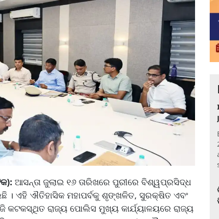
ଟକ):
ଆସନ୍ତା ଜୁଲାଇ ୧୬ ତାରିଖରେ ପୁରୀରେ ବିଶ୍ୱପ୍ରସିଦ୍ଧ
ି । ଏହି ଐତିହାସିକ ମହାପର୍ବକୁ ଶୃଙ୍ଖଳିତ, ସୁରକ୍ଷିତ ଏବଂ
ଜି କଟକସ୍ଥିତ ରାଜ୍ୟ ପୋଲିସ ମୁଖ୍ୟ କାର୍ଯ୍ୟାଳୟରେ ରାଜ୍ୟ