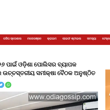
ଗସିପ ସ୍ପେଶାଲ
ମନୋରଞ୍ଜନ
କ୍ରାଇମ
ଲାଇଫ ଷ୍ଟାଇଲ
ସମସ୍ୟା
ଟେକ୍ନ
୦୨୬ ପାଇଁ ଓଡ଼ିଶା ପୋଲିସର ବ୍ୟାପକ
ାରେ ଉଚ୍ଚସ୍ତରୀୟ ସମୀକ୍ଷା ବୈଠକ ଅନୁଷ୍ଠିତ