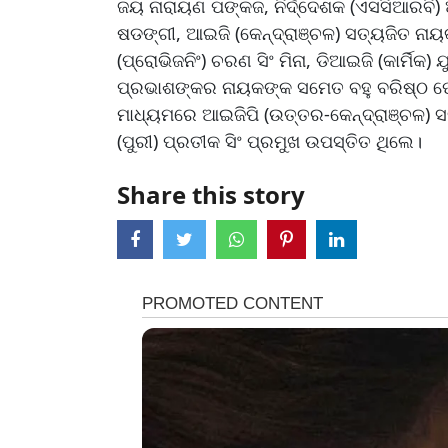
ଜୟ ନାରାୟଣ ପଙ୍କଜ, ନିର୍ଦ୍ଦେଶକ (ଏସସିଆରବି) ଅ
ଷଡଙ୍ଗୀ, ଆଇଜି (କେନ୍ଦ୍ରାଞ୍ଚଳ) ସତ୍ୟଜିତ ନା
(ପ୍ରୋଭିଜନିଂ) ଚରଣ ସିଂ ମିନା, ଡିଆଇଜି (କାର୍ମ
ପ୍ରଭାଶଙ୍କର ନାୟକଙ୍କ ସମେତ ବହୁ ବରିଷ୍ଠ ପ
ମାଧ୍ୟମରେ ଆଇଜିପି (ଉତ୍ତର-କେନ୍ଦ୍ରାଞ୍ଚଳ) ସତ
(ପୁରୀ) ପ୍ରତୀକ ସିଂ ପ୍ରମୁଖ ଉପସ୍ତିତ ଥିଲେ।
Share this story