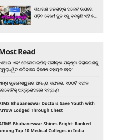
ସାଧାରଣ ଜନତାଙ୍କ ପକେଟ ଉପରେ
ପଡ଼ିବ ବୋଝ! ଜୁନ ୧ରୁ ବଦଳୁଛି ଏହି ୫
ବଡ଼ ନିୟମ
Most Read
'ଏଆଇ ଏବଂ ଜେନୋଟାଇପିକ୍ ପରୀକ୍ଷା ଯକ୍ଷ୍ମା ନିରାକରଣକୁ
ତ୍ୱରାନ୍ୱିତ କରିବାରେ ବିଶେଷ ସହାୟକ ହେବ'
ଏମ୍ସ ଭୁବନେଶ୍ୱରର ଅନନ୍ୟ ସଫଳତା, ୧୦୦ଟି ସଫଳ
ରୋବୋଟିକ୍ ଅସ୍ତ୍ରୋପଚାର ସମ୍ପନ୍ନ
KIMS Bhubaneswar Doctors Save Youth with
Arrow Lodged Through Chest
AIIMS Bhubaneswar Shines Bright: Ranked
among Top 10 Medical Colleges in India