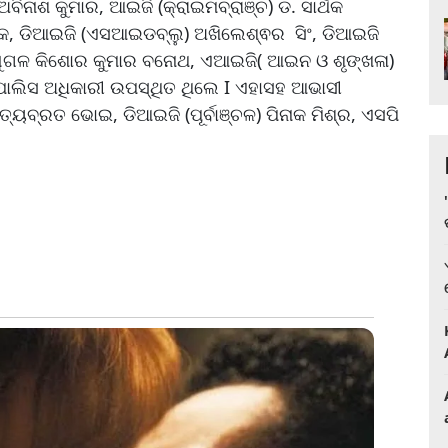
ବିନାଶ କୁମାର, ଆଇଜି (କ୍ରାଇମବ୍ରାଞ୍ଚ) ଡ. ସାର୍ଥକ
ୟକ, ଡିଆଇଜି (ଏସଆଇଡବ୍ଲୁ) ଅଖିଲେଶ୍ଵର ସିଂ, ଡିଆଇଜି
ିକ) ଯୁଗଳ କିଶୋର କୁମାର ବନୋଥ, ଏଆଇଜି( ଆଇନ ଓ ଶୃଙ୍ଖଳା)
ୋଲିସ ଅଧିକାରୀ ଉପସ୍ଥିତ ଥିଲେ I ଏହାସହ ଆଭାସୀ
୍ୟବ୍ରତ ଭୋଇ, ଡିଆଇଜି (ପୂର୍ବାଞ୍ଚଳ) ପିନାକ ମିଶ୍ର, ଏସପି