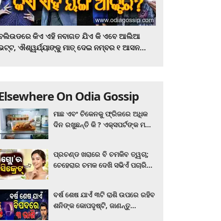
ବଲିଉଡରେ କିଏ ଏହି ନବାଗତ ଯିଏ କି ଏବେ ଆଲିଆ
ଭଟ୍ଟ, ଐଶ୍ୱର୍ଯ୍ୟାଙ୍କୁ ମାତ୍‌ ଦେଇ ନମ୍ବର ୧ ଆସନ
ହାତେଇଛନ୍ତି, ସିନେ ପ୍ରେମୀ ଏବେ ହିଁ ଜାଣି ନିଅନ୍ତୁ ...
Elsewhere On Odia Gossip
ମାଛ ଏବଂ ଚିକେନକୁ ଫ୍ରିଜରେ ଅଧିକ
ଦିନ ରଖୁଛନ୍ତି କି ? ଏକ୍ସପର୍ଟଙ୍କ ମତ
କିଛି ଏପରି ରହିଛି...
ପ୍ରଚଣ୍ଡ ଖରାରେ ବି ଚମକିବ ତ୍ୱଚା;
ଚେହେରାର ଚମକ ଦେଖି ସଭିଏଁ ପଚାରିବେ
ଗ୍ଲୋ’ର ସିକ୍ରେଟ! ଆପଣାନ୍ତୁ ଏହି...
ବର୍ଷ ଶେଷ ଯାଏଁ ୩ଟି ରାଶି ଉପରେ ରହିବ
ଶନିଙ୍କ କୋପଦୃଷ୍ଟି, ଜାଣନ୍ତୁ
ଆପଣଙ୍କ ରାଶି ଏଥିରେ ନାହିଁ ତ?