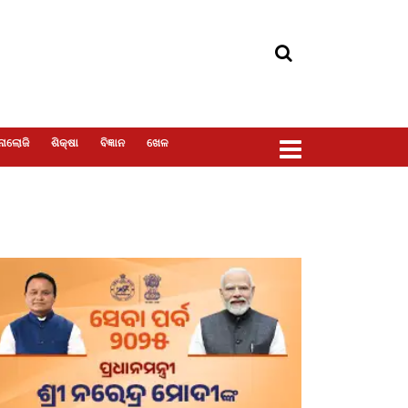
ୋଲୋଜି
ଶିକ୍ଷା
ବିଜ୍ଞାନ
ଖେଳ