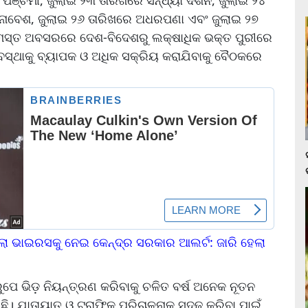
 ସୁନାବେଶ, ଜୁଲାଇ ୨୬ ତାରିଖରେ ଅଧରପଣା ଏବଂ ଜୁଲାଇ ୨୭
ି ସମସ୍ତ ଅବସରରେ ଦେଶ-ବିଦେଶରୁ ଲକ୍ଷାଧିକ ଭକ୍ତ ପୁରୀରେ
ବସ୍ଥାକୁ ବ୍ୟାପକ ଓ ଅଧିକ ସକ୍ରିୟ କରାଯିବାକୁ ବୈଠକରେ
ା ଭାଇରସକୁ ନେଇ କେନ୍ଦ୍ର ସରକାର ଆଲର୍ଟ: ଜାରି ହେଲା
ପେ ଭିଡ଼ ନିୟନ୍ତ୍ରଣ କରିବାକୁ ଚଳିତ ବର୍ଷ ଅନେକ ନୂତନ
ଯାତାୟାତ ଓ ଟ୍ରାଫିକ ପରିଚାଳନାକୁ ସୁଦୃଢ଼ କରିବା ପାଇଁ