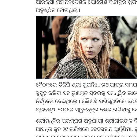
ଆରକ୍ଷୀ ମହାନିର୍ଦ୍ଦେଶକ ଯୋଗେଶ ବାହାଦୁର ଖ
ଅନୁଷ୍ଠିତ ହୋଇଥିଲା।
ବୈଠକରେ ଡିଜିପି ଶ୍ରୀ ଖୁରାନିଆ ରଥଯାତ୍ରା ସମୟ
ସୁଦୃଢ଼ କରିବା ସହ ତୃଣମୂଳ ସ୍ତରରୁ ସମନ୍ୱିତ ଭାବ
ନିର୍ଦ୍ଦେଶ ଦେଇଥିଲେ। କୌଣସି ପରିସ୍ଥିତିରେ ଯେପ
ବ୍ୟବସ୍ଥା ଉପରେ ସ୍ୱତନ୍ତ୍ର ନଜର ରଖିବାକୁ ସ
ଶ୍ରୀମନ୍ଦିର ପରମ୍ପରା ଅନୁଯାୟୀ ଶ୍ରୀଜୀଉଙ୍କ ବିଭି
ଆସନ୍ତା ଜୁନ ୨୯ ତାରିଖରେ ଦେବସ୍ନାନ ପୂର୍ଣ୍ଣିମା
ତାରିଖରେ ରଥଯାତ୍ରା, ଜୁଲାଇ ୨୦ ତାରିଖରେ ହେରା 