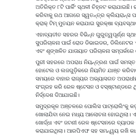
ଅତିରିକ୍ତ ୮ଟି ପାର୍କିଂ ସ୍ଥଳୀ ଚିହ୍ନଟ କରାଯାଇଛ
କରିବାକୁ ରଥ ଆଗରେ ସ୍ୱତନ୍ତ୍ର କ୍ଲିୟରାନ୍ସ ପାର୍
କ୍ରାକ୍ ଟିମ୍ ମୁତୟନ କରାଯାଇ ସୁରକ୍ଷା ବ୍ୟବସ୍ଥାକ
ଏହାବ୍ୟତୀତ ସହରର ବିଭିନ୍ନ ଗୁରୁତ୍ୱପୂର୍ଣ୍ଣ ସ୍ଥା
ସୁପରିଚାଳନା ପାଇଁ ରୋଡ ଡିଭାଇଡର, ଡିଲିନେଟର ଏବଂ 
ଏବଂ ଶୃଙ୍ଖଳିତ ଯାତାୟାତ ପରିଚାଳନା ସମ୍ପର୍କର
ପୁରୀ ସହରରେ ଅପରାଧ ନିୟନ୍ତ୍ରଣ ପାଇଁ ସମସ୍ତ ଥ
ହୋଟେଲ ଓ ଲଜଗୁଡ଼ିକରେ ନିୟମିତ ଯାଞ୍ଚ କରିବାକୁ 
ସମୟରେ ବାହାର ରାଜ୍ୟର ଅଭ୍ୟାସଗତ ଅପରାଧୀମ
ସଂଗ୍ରହ କରି ରେଳ ଷ୍ଟେସନ ଓ ବସ୍‌ଷ୍ଟାଣ୍ଡରେ ଥି
ନିର୍ଦ୍ଦେଶ ଦିଆଯାଇଛି।
ସମୁଦ୍ରକୂଳ ଅଞ୍ଚଳରେ ପୋଲିସ ପାଟ୍ରୋଲିଂକୁ କ
ଖୋଲାଯିବା ନେଇ ମଧ୍ୟ ଆଲୋଚନା ହୋଇଥିଲା। ଏହ
ଖୋର୍ଦ୍ଧା ଏବଂ ଜଟଣୀ ରେଳ ଷ୍ଟେସନରେ ବ୍ୟାପକ
କରାଯାଇଥିଲା। ଆରପିଏଫ ସହ ସମନ୍ୱୟ ରଖି କାର୍ଯ୍