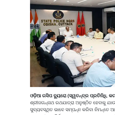
ଓଡ଼ିଆ ଗସିପ ବ୍ୟୁରୋ (ସ୍ୱତନ୍ତ୍ର ପ୍ରତିନିଧି, କ
ଶ୍ରୀଜଗନ୍ନାଥ ରଥଯାତ୍ରା ଅନୁଷ୍ଠିତ ହେବାକୁ ଯାଉଛ
ସୁବ୍ୟବସ୍ଥିତ ଭାବେ ସମ୍ପନ୍ନ କରିବା ନିମନ୍ତେ ଆ