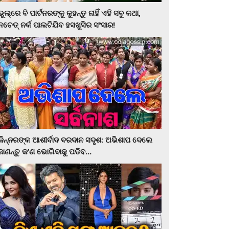
ଭୁଲ୍‌ରେ ବି ପାର୍ଟନରଙ୍କୁ କୁହନ୍ତୁ ନାହିଁ ଏହି ସବୁ କଥା,
ନଚେତ୍‌ ନର୍କ ପାଲଟିଯିବ ହସଖୁସିର ସଂସାର!
କିନ୍ନରଙ୍କ ଆଶୀର୍ବାଦ ବରଦାନ ସଦୃଶ: ଅଭିଶାପ ଦେଲେ
ଜାଣନ୍ତୁ କ’ଣ ଭୋଗିବାକୁ ପଡିବ...