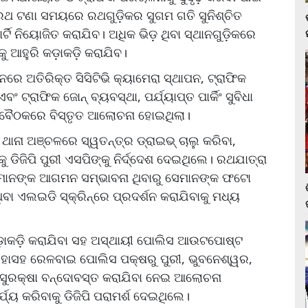
ି। ରଥ ଟଣା ସମୟରେ ରଥଗୁଡ଼ିକର ସୁଗମ ଗତି ସୁନିଶ୍ଚିତ
ଟି ନିୟୋଜିତ କରାଯିବ। ଅଧିକ ଭିଡ଼ ଥିବା ସ୍ଥାନଗୁଡ଼ିକରେ
ୁ ଆହୁରି କଡ଼ାକଡ଼ି କରାଯିବ।
ନରେ ଅତିରିକ୍ତ ସିସିଟିଭି କ୍ୟାମେରା ସ୍ଥାପନ, ଟ୍ରାଫିକ
ଟ୍ରାଫିକ ଜୋନ୍ ବ୍ୟବସ୍ଥା, ପର୍ଯ୍ୟାପ୍ତ ପାର୍କିଂ ସୁବିଧା
େ ବୈଠକରେ ବିସ୍ତୃତ ଆଲୋଚନା ହୋଇଥିଲା।
ାନା ଅଞ୍ଚଳରେ ସ୍ୱତନ୍ତ୍ର ଡ୍ରାଇଭ୍ ଚାଲୁ କରିବା,
ଡିଜିପି ପୁରୀ ଏସପିଙ୍କୁ ନିର୍ଦ୍ଦେଶ ଦେଇଥିଲେ। ରଥଯାତ୍ରା
ାନଙ୍କ ଆଗମନ ସମ୍ଭାବନା ଥିବାରୁ ସେମାନଙ୍କ ଫଟୋ
ବା ଏଲଇଡି ସ୍କ୍ରିନ୍‌ରେ ପ୍ରଦର୍ଶନ କରାଯିବାକୁ ମଧ୍ୟ
ଡ଼ାକଡ଼ି କରାଯିବା ସହ ଅସ୍ଥାୟୀ ପୋଲିସ ଆଉଟପୋଷ୍ଟ
ାସହ ରେଳବାଇ ପୋଲିସ ପକ୍ଷରୁ ପୁରୀ, ଭୁବନେଶ୍ୱର,
 ସୁରକ୍ଷା ବନ୍ଦୋବସ୍ତ କରାଯିବା ନେଇ ଆଲୋଚନା
ୟ କରିବାକୁ ଡିଜିପି ପରାମର୍ଶ ଦେଇଥିଲେ।