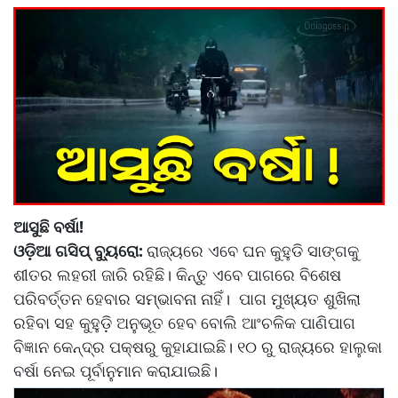
ଆସୁଛି ବର୍ଷା!
ଓଡ଼ିଆ ଗସିପ୍ ବ୍ୟୁରୋ:
ରାଜ୍ୟରେ ଏବେ ଘନ କୁହୁଡି ସାଙ୍ଗକୁ
ଶୀତର ଲହରୀ ଜାରି ରହିଛି। କିନ୍ତୁ ଏବେ ପାଗରେ ବିଶେଷ
ପରିବର୍ତ୍ତନ ହେବାର ସମ୍ଭାବନା ନାହିଁ। ପାଗ ମୁଖ୍ୟତ ଶୁଖିଲା
ରହିବା ସହ କୁହୁଡି଼ ଅନୁଭୂତ ହେବ ବୋଲି ଆଂଚଳିକ ପାଣିପାଗ
ବିଜ୍ଞାନ କେନ୍ଦ୍ର ପକ୍ଷରୁ କୁହାଯାଇଛି। ୧୦ ରୁ ରାଜ୍ୟରେ ହାଲୁକା
ବର୍ଷା ନେଇ ପୂର୍ବାନୁମାନ କରାଯାଇଛି।