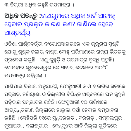
୩ ଡିଗ୍ରୀ ଅଧିକ ରହୁଛି ତାପମାତ୍ରା ।
ଅଧିକ ପଢନ୍ତୁ :
ବାଥରୁମରେ ଅଧିକ ହାର୍ଟ ଆଟାକ୍
ହେବାର ପ୍ରକୃତ କାରଣ କଣ? ଜାଣିଲେ ହେବେ
ଆଶ୍ଚର୍ଯ୍ୟ
ଓଡିଶା ପାର୍ଶ୍ବବର୍ତ୍ତୀ ବଂଗୋପସାଗରରେ ଏକ ଗୁରୁଚାପ ସୃଷ୍ଟି
ଯୋଗୁ ଶୁଷ୍କ ଜଳୀୟ ବାଷ୍ପ ବୋହୁ ପରିମାଣରେ ରାଜ୍ୟ ଭିତରକୁ
ପ୍ରବେଶ କରୁଛି । ଏଣୁ କୁହୁଡ଼ି ଓ ତାପମାତ୍ରା ବୃଦ୍ଧି ଘଟୁଛି।
ସୋମବାର ଭୁବନେଶ୍ୱର ରେ ୩୧.୭, କଟକରେ ୩୦℃
ତାପମାତ୍ରା ରହିଥିଲା ।
ପାଣିପାଗ ବିଭାଗ ଅନୁଯାୟୀ, ଫେବୃଆରୀ ୫ ଓ ୬ ତାରିଖ ସକାଳେ
ପଞ୍ଜାବ, ହରିୟାଣା ଓ ଦିଲ୍ଲୀର ବିଭିନ୍ନ ଅଞ୍ଚଳରେ ଘନ କୁହୁଡି
ପଡ଼ିବାର ସମ୍ଭାବନା ରହିଛି। ଫେବୃଆରୀ ୧୦ ତାରିଖରେ
ଆଭ୍ୟନ୍ତରୀଣ ଜିଲ୍ଲାରେ ହାଲୁକା ବର୍ଷା ହେବାର ସମ୍ଭାବନା
ରହିଛି । ସେହିପରି ୧୧ରେ ସୁନ୍ଦରଗଡ , ବରଗଡ଼ , ସମ୍ବଲପୁର ,
ନୂଆପଡା , ବଲାଙ୍ଗୀର , କେନ୍ଦୁଝର ଆଦି ଜିଲ୍ଲା ଗୁଡିକରେ