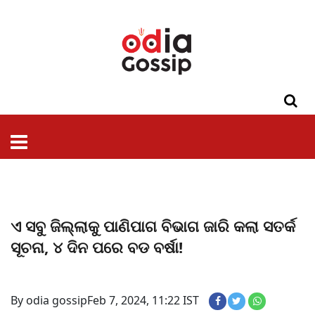
ଓଡିଶା
ଦେଶ-
ପଲିଟିକ୍ସ
ପ୍ରଶାସନ
ସ୍ୱାସ୍ଥ୍ୟ
ଗସିପ
ମନୋରଞ୍ଜନ
କ୍ରାଇମ
ଲାଇଫ
ସମସ୍ୟା
ଟେକ୍ନୋଲୋଜି
ଶିକ୍ଷା
ବିଜ୍ଞାନ
ଖେଳ
ବିଦେଶ
ସ୍ପେଶାଲ
ଷ୍ଟାଇଲ
ଏ ସବୁ ଜିଲ୍ଲାକୁ ପାଣିପାଗ ବିଭାଗ ଜାରି କଲା ସତର୍କ
ସୂଚନା, ୪ ଦିନ ପରେ ବଡ ବର୍ଷା!
By odia gossip
Feb 7, 2024, 11:22 IST