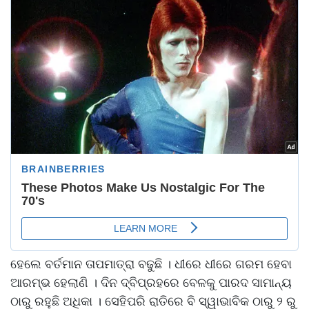
ହେଲେ ବର୍ତମାନ ତାପମାତ୍ରା ବଢୁଛି । ଧୀରେ ଧୀରେ ଗରମ ହେବା
ଆରମ୍ଭ ହେଲାଣି । ଦିନ ଦ୍ବିପ୍ରହରେ ବେଳକୁ ପାରଦ ସାମାନ୍ୟ
ଠାରୁ ରହୁଛି ଅଧିକା । ସେହିପରି ରାତିରେ ବି ସ୍ୱାଭାବିକ ଠାରୁ ୨ ରୁ