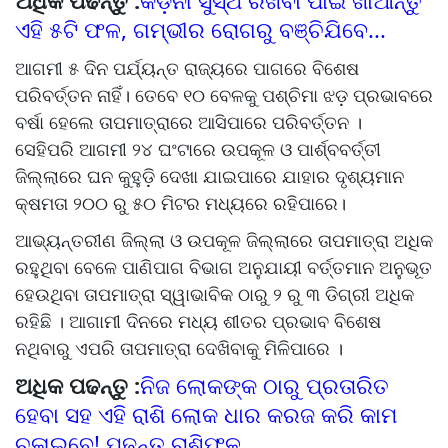
ଅଧିକ ପଢନ୍ତୁ :
କିଡ଼ନୀ ସୁସ୍ଥ ରଖିବା ପାଇଁ ଖାଆନ୍ତୁ
ଏହି ୫ଟି ଫଳ, ଗମ୍ଭୀର ରୋଗରୁ ବଞ୍ଚିଯିବେ...
ଆଗମୀ ୫ ଦିନ ପର୍ଯ୍ୟନ୍ତ ରାଜ୍ୟରେ ପାଗରେ ବିଶେଷ
ପରିବର୍ତ୍ତନ ନାହିଁ। ତେବେ ୧୦ ବେଳକୁ ପଶ୍ଚିମା ଝଡ଼ ପ୍ରଭାବରେ
ବର୍ଷା ହେଲେ ତାପମାତ୍ରାରେ ଆସିପାରେ ପରିବର୍ତ୍ତନ ।
ସେହିପରି ଆଗମୀ ୨୪ ଘଂଟାରେ ଉପକୂଳ ଓ ପାର୍ଶ୍ବବର୍ତ୍ତୀ
ଜିଲ୍ଲାରେ ଘନ କୁହୁଡ଼ି ଦେଖା ଯାଇପାରେ ଯାହାର ଦୃଶ୍ୟମାନ
କ୍ଷମତା ୨୦୦ ରୁ ୫୦ ମିଟର ମଧ୍ୟରେ ରହିପାରେ।
ଆଭ୍ୟନ୍ତରୀଣ ଜିଲ୍ଲା ଓ ଉପକୂଳ ଜିଲ୍ଲାରେ ତାପମାତ୍ରା ଅଧିକ
ରହୁଥିବା ବେଳେ ପାଣିପାଗ ବିଭାଗ ଅନୁଯାୟୀ ବର୍ତ୍ତମାନ ଅନୁଭୂତ
ହେଉଥିବା ତାପମାତ୍ରା ସ୍ୱାଭାବିକ ଠାରୁ ୨ ରୁ ୩ ଡିଗ୍ରୀ ଅଧିକ
ରହିଛି । ଆଗାମୀ ଦିନରେ ମଧ୍ୟ ଶୀତର ପ୍ରଭାବ ବିଶେଷ
ନଥିବାରୁ ଏପରି ତାପମାତ୍ରା ଦେଖିବାକୁ ମିଳିପାରେ ।
ଅଧିକ ପଢନ୍ତୁ :
ନିଜ ଲୋକଙ୍କ ଠାରୁ ପ୍ରତାରିତ
ହେବା ସହ ଏହି ରାଶି ଲୋକ ଧାର କରଜ କରି କାମ
ଚଳାଇବେ! ପଢନ୍ତୁ ରାଶିଫଳ