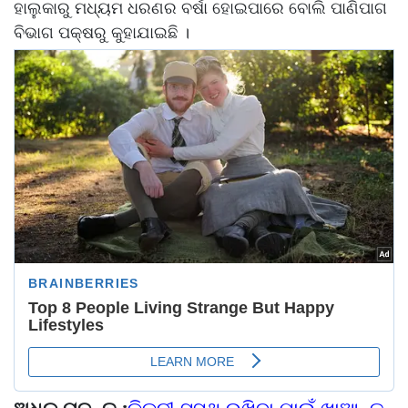
ହାଲୁକାରୁ ମଧ୍ୟମ ଧରଣର ବର୍ଷା ହୋଇପାରେ ବୋଲି ପାଣିପାଗ
ବିଭାଗ ପକ୍ଷରୁ କୁହାଯାଇଛି ।