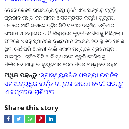
ତେବେ କେବଳ ତାପମାତ୍ରା ବୃଦ୍ଧି ନୁହେଁ ଏହା ସାଙ୍ଗକୁ କୁହୁଡ଼ି
ପ୍ରଭାବ ମଧ୍ୟ ଜନ ଜୀବନ ଅସ୍ତବ୍ୟସ୍ତ କରୁଛି। ଗୁରୁଚାପ
ଫଳରେ ଆଜି ସକାଳେ ଟ୍ଵିନ ସିଟି ସମେତ ଦକ୍ଷିଣ ଓଡ଼ିଶାର
ଗଂଜାମ ଓ ନୟାଗଡ଼ ଆଦି ଜିଲ୍ଲାରେ କୁହୁଡ଼ି ଦେଖିବାକୁ ମିଳିଥିଲା।
ଫଳରେ ଏସବୁ ସ୍ଥାନରେ ଦୃଶ୍ୟମାନ କ୍ଷମତା ୫୦ ରୁ ୬୦ ମିଟର
ଥିଲା ସେହିପରି ଆଗମୀ କାଲି ସକାଳ ମଧ୍ୟରେ ବ୍ରହ୍ମପୁର ,
ଯାଜପୁର , ଟ୍ଵିନ ସିଟି ଆଦି ସ୍ଥାନରେ କୁହୁଡ଼ି ଦେଖିବାକୁ
ମିଳିପାରେ ଯାହା ର ଦୃଶ୍ୟମାନ ୧୦୦ ମିଟର ମଧ୍ୟରେ ରହିବ।
ଅଧିକ ପଢନ୍ତୁ :
ସ୍ବାସ୍ଥ୍ୟଜନିତ ସମସ୍ୟା ଉପୁଜିବା
ସହ ଅତ୍ୟଧିକ ଖର୍ଚ୍ଚ ଚିନ୍ତାର କାରଣ ହେବ! ପଢନ୍ତୁ
ଏ ସପ୍ତାହର ରାଶିଫଳ
Share this story