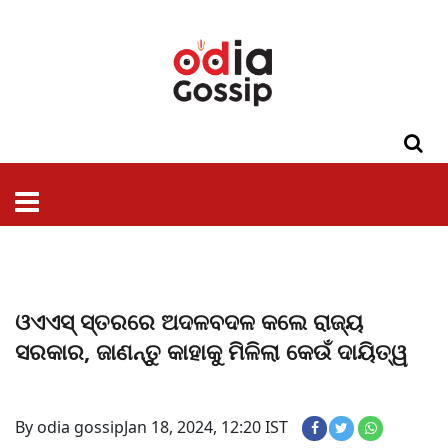
ଓଡିଶା
ଦେଶ-
ପଲିଟିକ୍ସ
ପ୍ରଶାସନ
ସ୍ୱାସ୍ଥ୍ୟ
ଗସିପ
ମନୋରଞ୍ଜନ
କ୍ରାଇମ
ଲାଇଫ
ସମସ୍ୟା
ଟେକ୍ନୋଲୋଜି
ଶିକ୍ଷା
ବିଜ୍ଞାନ
ଖେଳ
ବିଦେଶ
ସ୍ପେଶାଲ
ଷ୍ଟାଇଲ
ଓଏଏସ୍‌‌ ସ୍ତରରେ ଅଦଳବଦଳ କଲେ ରାଜ୍ୟ
ସରକାର, ଜାଣନ୍ତୁ କାହାକୁ ମିଳିଲା କେଉଁ ଦାୟିତ୍ୱ
By odia gossip
Jan 18, 2024, 12:20 IST