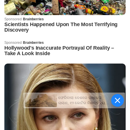
ଫେରିବାଲା ବେଶରେ ଗଞ୍ଜେଇ
ଚାଲାଣ, ୧୨ କୋଟିର ନିଶାଦ୍ରବ୍ୟ
ଜବତ