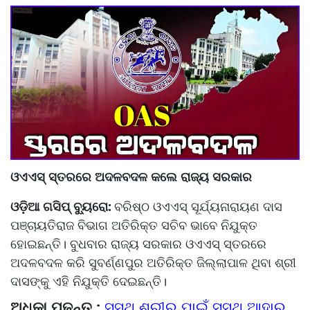
ଓଏଏସ୍‌‌ ସ୍ତରରେ ଅଦଳବଦଳ କଲେ ରାଜ୍ୟ ସରକାର
ଓଡ଼ିଆ ଗସିପ୍ ବ୍ୟୁରୋ:
ବରିଷ୍ଠ ଓଏଏସ୍‌‌ ସୂର୍ଯ୍ୟନାରାୟଣ ଦାସ
ପଞ୍ଚାୟତିରାଜ ବିଭାଗ ଅତିରିକ୍ତ ସଚିବ ଭାବେ ନିଯୁକ୍ତ
ହୋଇଛନ୍ତି। ବୁଧବାର ରାଜ୍ୟ ସରକାର ଓଏଏସ୍‌‌ ସ୍ତରରେ
ଅଦଳବଦଳ କରି ସୁବର୍ଣ୍ଣପୁର ଅତିରିକ୍ତ ଜିଲ୍ଲାପାଳ ଥିବା ଶ୍ରୀ
ଦାସଙ୍କୁ ଏହି ନିଯୁକ୍ତି ଦେଇଛନ୍ତି।
ଅଧିକା ପଢନ୍ତୁ :
ସୁସ୍ଥ ଶରୀର ପାଇଁ ସୁସ୍ଥ ଆହାର,