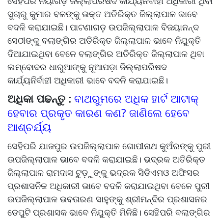
ସେହିପରି ନୟାଗଡ଼ ଜିଲ୍ଲାପରିଷଦ କାର୍ଯ୍ୟନିର୍ବାହୀ ଅଧିକାରୀ ଥିବା
ସୁଚାରୁ କୁମାର ବଳଙ୍କୁ ଭକ୍ତ ଅତିରିକ୍ତ ଜିଲ୍ଲାପାଳ ଭାବେ
ବଦଳି କରାଯାଇଛି। ପାଟଣାଗଡ଼ ଉପଜିଲ୍ଲାପାଳ ବିଜୟାନନ୍ଦ
ସେଠୀଙ୍କୁ ବଲାଙ୍ଗିର ଅତିରିକ୍ତ ଜିଲ୍ଲାପାଳ ଭାବେ ନିଯୁକ୍ତି
ଦିଆଯାଇଥିବା ବେଳେ ବଲାଙ୍ଗିର ଅତିରିକ୍ତ ଜିଲ୍ଲାପାଳ ଥିବା
ଲମ୍ବୋଦର ଧାରୁଆଙ୍କୁ ନୂଆପଡ଼ା ଜିଲ୍ଲାପରିଷଦ
କାର୍ଯ୍ୟନିର୍ବାହୀ ଅଧିକାରୀ ଭାବେ ବଦଳି କରାଯାଇଛି।
ଅଧିକା ପଢନ୍ତୁ :
ବାଥରୁମରେ ଅଧିକ ହାର୍ଟ ଆଟାକ୍
ହେବାର ପ୍ରକୃତ କାରଣ କଣ? ଜାଣିଲେ ହେବେ
ଆଶ୍ଚର୍ଯ୍ୟ
ସେହିପରି ଯାଜପୁର ଉପଜିଲ୍ଲାପାଳ ଗୋପୀନାଥ କୁଅଁରଙ୍କୁ ପୁରୀ
ଉପଜିଲ୍ଲାପାଳ ଭାବେ ବଦଳି କରାଯାଇଛି। ଭଦ୍ରକ ଅତିରିକ୍ତ
ଜିଲ୍ଲାପାଳ ରାମଦାସ ଟୁଡ଼ୁଙ୍କୁ ଭଦ୍ରକ ସିଡିଏମଓ ଅଫିସର
ପ୍ରଶାସନିକ ଅଧିକାରୀ ଭାବେ ବଦଳି କରାଯାଇଥିବା ବେଳେ ପୁରୀ
ଉପଜିଲ୍ଲାପାଳ ଭବତାରଣ ସାହୁଙ୍କୁ ଶ୍ରୀମନ୍ଦିର ପ୍ରଶାସନର
ଡେପୁଟି ପ୍ରଶାସକ ଭାବେ ନିଯୁକ୍ତି ମିଳିଛି। ସେହିପରି ବଲାଙ୍ଗିର