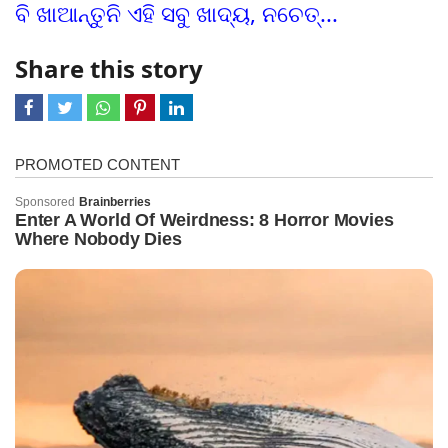
ବି ଖାଆନ୍ତୁନି ଏହି ସବୁ ଖାଦ୍ୟ, ନଚେତ୍...
Share this story