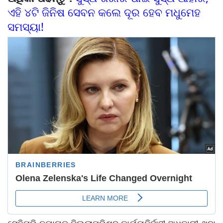
ଏହି ୪ଟି ଜିନିଷ ସେବନ କଲେ ଦୂର ହେବ ମଧୁମେହ
ସମସ୍ୟା!