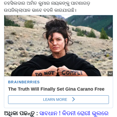
ତହସିଲଦାର ଅମିତ କୁମାର ନାୟକଙ୍କୁ ପାଟଣାଗଡ଼
ଉପଜିଲ୍ଲାପାଳ ଭାବେ ବଦଳି କାରଯାଇଛି।
ଅଧିକା ପଢନ୍ତୁ :
ସାବଧାନ ! କିଡନୀ ରୋଗୀ ଭୁଲରେ