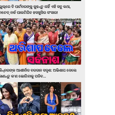
ଭୁଲ୍‌ରେ ବି ପାର୍ଟନରଙ୍କୁ କୁହନ୍ତୁ ନାହିଁ ଏହି ସବୁ କଥା,
ନଚେତ୍‌ ନର୍କ ପାଲଟିଯିବ ହସଖୁସିର ସଂସାର!
କିନ୍ନରଙ୍କ ଆଶୀର୍ବାଦ ବରଦାନ ସଦୃଶ: ଅଭିଶାପ ଦେଲେ
ଜାଣନ୍ତୁ କ’ଣ ଭୋଗିବାକୁ ପଡିବ...