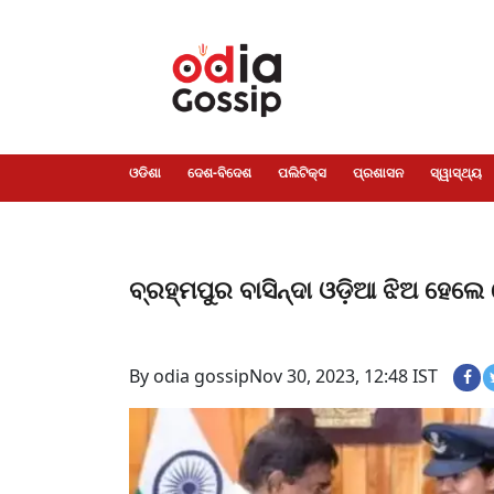
ଓଡିଶା
ଦେଶ-
ପଲିଟିକ୍ସ
ପ୍ରଶାସନ
ସ୍ୱାସ୍ଥ୍ୟ
ଗସିପ
ମନୋରଞ୍ଜନ
କ୍ରାଇମ
ଲାଇଫ
ସମସ୍ୟା
ଟେକ୍ନୋଲୋଜି
ଶିକ୍ଷା
ବିଜ୍ଞାନ
ଖେଳ
ବିଦେଶ
ସ୍ପେଶାଲ
ଷ୍ଟାଇଲ
ଓଡିଶା
ଦେଶ-ବିଦେଶ
ପଲିଟିକ୍ସ
ପ୍ରଶାସନ
ସ୍ୱାସ୍ଥ୍ୟ
ବ୍ରହ୍ମପୁର ବାସିନ୍ଦା ଓଡ଼ିଆ ଝିଅ ହେ
By odia gossip
Nov 30, 2023, 12:48 IST