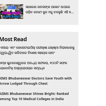
ସାଧାରଣ ଜନତାଙ୍କ ପକେଟ ଉପରେ
ପଡ଼ିବ ବୋଝ! ଜୁନ ୧ରୁ ବଦଳୁଛି ଏହି ୫
ବଡ଼ ନିୟମ
Most Read
'ଏଆଇ ଏବଂ ଜେନୋଟାଇପିକ୍ ପରୀକ୍ଷା ଯକ୍ଷ୍ମା ନିରାକରଣକୁ
ତ୍ୱରାନ୍ୱିତ କରିବାରେ ବିଶେଷ ସହାୟକ ହେବ'
ଏମ୍ସ ଭୁବନେଶ୍ୱରର ଅନନ୍ୟ ସଫଳତା, ୧୦୦ଟି ସଫଳ
ରୋବୋଟିକ୍ ଅସ୍ତ୍ରୋପଚାର ସମ୍ପନ୍ନ
KIMS Bhubaneswar Doctors Save Youth with
Arrow Lodged Through Chest
AIIMS Bhubaneswar Shines Bright: Ranked
among Top 10 Medical Colleges in India