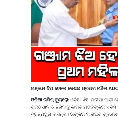
ଗଞ୍ଜାମ ଝିଅ ହେଲେ ଦେଶର ପ୍ରଥମ ମହିଳା AD
ଓଡ଼ିଆ ଗସିପ୍ ବ୍ୟୁରୋ
ଓଡ଼ିଆ ଝିଅ ମନୀଷା ପାଢ଼ୀ ହ
:
ରାଜ୍ୟପାଳ ଡ.ହରିବାବୁ କାମଭାମପତିଙ୍କର ଏଡିସି ଭା
ବ୍ରହ୍ମପୁର ବାସିନ୍ଦା। ତାଙ୍କର ମାତାପିତା ଭୁବ