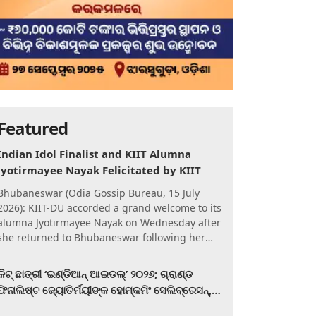
Featured
Indian Idol Finalist and KIIT Alumna
Jyotirmayee Nayak Felicitated by KIIT
Bhubaneswar (Odia Gossip Bureau, 15 July
2026): KIIT-DU accorded a grand welcome to its
alumna Jyotirmayee Nayak on Wednesday after
she returned to Bhubaneswar following her
qualification for the Gra
କିଟ୍‍ ଛାତ୍ରୀ ‘ଇଣ୍ଡିଆନ୍ ଆଇଡଲ୍‌’ ୨୦୨୬; ଗ୍ରାଣ୍ଡ
ଫିନାଲିଷ୍ଟ ଜ୍ୟୋତିର୍ମୟୀଙ୍କ ହୋମ୍‍କମିଂ ସେଲିବ୍ରେସନ୍‍,
କିଟରେ ଉଚ୍ଛ୍ୱସିତ ସମ୍ବର୍ଦ୍ଧନା