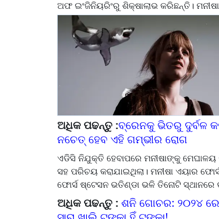
ଅଫ ଇଂଜିନିୟରିଂରୁ ଶିକ୍ଷାଲାଭ କରିଛନ୍ତି। ମନ
ଅଧିକ ପଢନ୍ତୁ :
ବ୍ରେନକୁ ଭିତରୁ ଦୁର୍ବଳ କ
ନଚେତ୍ ହେବ ଏହି ଗମ୍ଭୀର ରୋଗ
ଏଡିସି ନିଯୁକ୍ତି ହେବାପରେ ମନୀଷାଙ୍କୁ ମେଘାଳ
ସହ ପରିଚୟ କରାଯାଇଥିଲା। ମନୀଷା ଏୟାର ଫୋର୍ସ
ଫୋର୍ସ ଷ୍ଟେସନ ଭତିଣ୍ଡା ଭଳି ତିନୋଟି ସ୍ଥାନରେ କ
ଅଧିକ ପଢନ୍ତୁ :
ଶନି ଗୋଚର: ୨୦୨୪ ରେ 
ସାରା ଖାଲି ଟଙ୍କା ହିଁ ଟଙ୍କା!