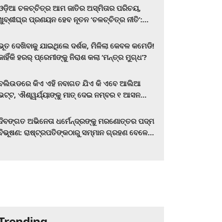
ଓଡ଼ିଆ ଚଳଚ୍ଚିତ୍ର ଆମ ଜାତିର ଅସ୍ମିତାର ପରିଚୟ,
ଖୁବ୍‌ଶୀଘ୍ର ପ୍ରଣୟନ ହେବ ନୂତନ ‘ଚଳଚ୍ଚିତ୍ର ନୀତି’:
ମୁଖ୍ୟମନ୍ତ୍ରୀ ମୋହନ ଚରଣ ମାଝୀ
ଭୂତ ଦେଖିବାକୁ ଯାଇଥିଲେ ଦର୍ଶକ, ମିଳିଲା କେବଳ କମେଡି!
କାହିଁକି ହରର୍‌ ପ୍ରେମୀଙ୍କୁ ନିରାଶ କଲା ‘ମନ୍ତ୍ର ମୁଗ୍ଧ’?
ବଲିଉଡରେ କିଏ ଏହି ନବାଗତ ଯିଏ କି ଏବେ ଆଲିଆ
ଭଟ୍ଟ, ଐଶ୍ୱର୍ଯ୍ୟାଙ୍କୁ ମାତ୍‌ ଦେଇ ନମ୍ବର ୧ ଆସନ
ହାତେଇଛନ୍ତି, ସିନେ ପ୍ରେମୀ ଏବେ ହିଁ ଜାଣି ନିଅନ୍ତୁ ...
ଦିବଙ୍ଗତ ଅଭିନେତା ଧର୍ମେନ୍ଦ୍ରଙ୍କୁ ମରଣୋତ୍ତର ପଦ୍ମ
ବିଭୂଷଣ: ରାଷ୍ଟ୍ରପତିଙ୍କଠାରୁ ସମ୍ମାନ ଗ୍ରହଣ ବେଳେ
ଭାବପ୍ରବଣ ହେଲେ ହେମା ମାଳିନୀ
Trending