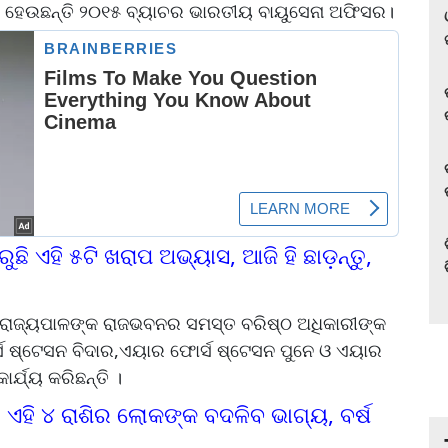
ୀଷା ହେଉଛନ୍ତି ୨୦୧୫ ବ୍ୟାଚର ଭାରତୀୟ ବାୟୁସେନା ଅଫିସର।
ରୁଛି ଏହି ୫ଟି ଖରାପ ଅଭ୍ୟାସ, ଆଜି ହି ଛାଡ଼ନ୍ତୁ,
ୟ ରାଜ୍ୟପାଳଙ୍କ ରାଜଭବନର ସମସ୍ତ ବରିଷ୍ଠ ଅଧିକାରୀଙ୍କ
 ଷ୍ଟେସନ ବିଦାର,ଏୟାର ଫୋର୍ସ ଷ୍ଟେସନ ପୁନେ ଓ ଏୟାର
ାର୍ଯ୍ୟ କରିଛନ୍ତି ।
ଏହି ୪ ରାଶିର ଲୋକଙ୍କ ବଦଳିବ ଭାଗ୍ୟ, ବର୍ଷ