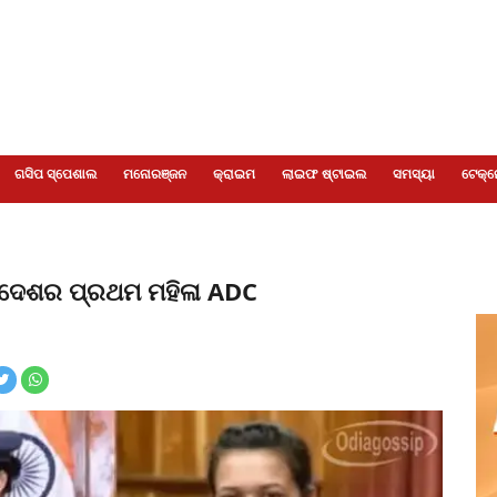
ଗସିପ ସ୍ପେଶାଲ
ମନୋରଞ୍ଜନ
କ୍ରାଇମ
ଲାଇଫ ଷ୍ଟାଇଲ
ସମସ୍ୟା
ଟେକ୍ନ
ଲେ ଦେଶର ପ୍ରଥମ ମହିଳା ADC