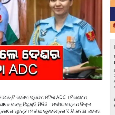
C
ୋଇଛନ୍ତି ଦେଶର ପ୍ରଥମ ମହିଳା ADC । ମିଜୋରାମ
ବେ ତାଙ୍କୁ ନିଯୁକ୍ତି ମିଳିଛି । ମନୀଷା ଗଞ୍ଜାମ ଜିଲ୍ଲ
ନେଶ୍ବରରେ ରୁହନ୍ତି। ମନୀଷା ଭୁବନେଶ୍ବର ସି.ଭି.ରମଣ କଲେଜ