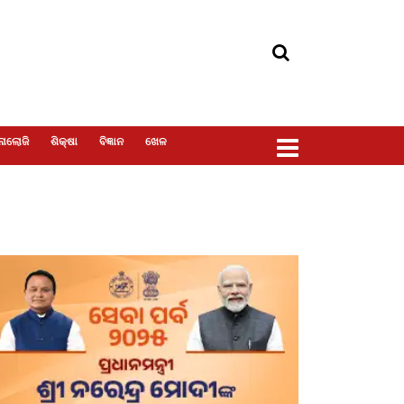
ୋଲୋଜି
ଶିକ୍ଷା
ବିଜ୍ଞାନ
ଖେଳ