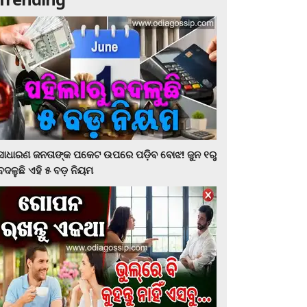
ସାଧାରଣ ଜନତାଙ୍କ ପକେଟ ଉପରେ ପଡ଼ିବ ବୋଝ! ଜୁନ ୧ରୁ
ବଦଳୁଛି ଏହି ୫ ବଡ଼ ନିୟମ