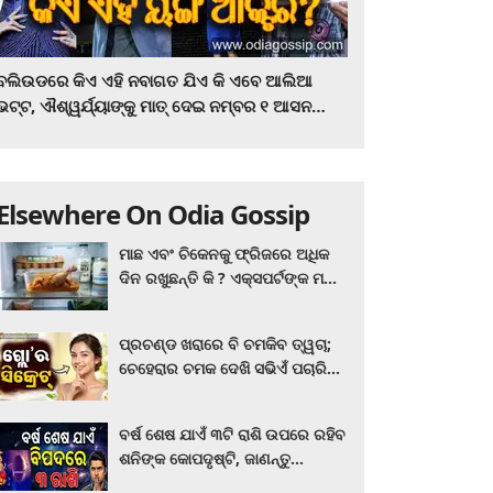
ବଲିଉଡରେ କିଏ ଏହି ନବାଗତ ଯିଏ କି ଏବେ ଆଲିଆ
ଭଟ୍ଟ, ଐଶ୍ୱର୍ଯ୍ୟାଙ୍କୁ ମାତ୍‌ ଦେଇ ନମ୍ବର ୧ ଆସନ
ହାତେଇଛନ୍ତି, ସିନେ ପ୍ରେମୀ ଏବେ ହିଁ ଜାଣି ନିଅନ୍ତୁ ...
Elsewhere On Odia Gossip
ମାଛ ଏବଂ ଚିକେନକୁ ଫ୍ରିଜରେ ଅଧିକ
ଦିନ ରଖୁଛନ୍ତି କି ? ଏକ୍ସପର୍ଟଙ୍କ ମତ
କିଛି ଏପରି ରହିଛି...
ପ୍ରଚଣ୍ଡ ଖରାରେ ବି ଚମକିବ ତ୍ୱଚା;
ଚେହେରାର ଚମକ ଦେଖି ସଭିଏଁ ପଚାରିବେ
ଗ୍ଲୋ’ର ସିକ୍ରେଟ! ଆପଣାନ୍ତୁ ଏହି...
ବର୍ଷ ଶେଷ ଯାଏଁ ୩ଟି ରାଶି ଉପରେ ରହିବ
ଶନିଙ୍କ କୋପଦୃଷ୍ଟି, ଜାଣନ୍ତୁ
ଆପଣଙ୍କ ରାଶି ଏଥିରେ ନାହିଁ ତ?