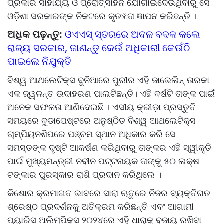
ପ୍ରକାର ସାହାଯ୍ୟ ଓ ପ୍ରୋତ୍ସାହନ ଯୋଗାଇଦେଉଥିବାରୁ ସେ
ଓଡ଼ିଶା ସରକାରଙ୍କ ନିକଟରେ କୃତଜ୍ଞତା ଜ୍ଞାପନ କରିଛନ୍ତି ।
ଅଧିକ ପଢ଼ନ୍ତୁ:
ଓଏଏସ୍‌‌ ସ୍ତରରେ ଅଦଳ ବଦଳ କଲେ
ରାଜ୍ୟ ସରକାର, ଜାଣନ୍ତୁ କେଉଁ ଅଧିକାରୀ କେଉଁଠି
ପାଇଲେ ନିଯୁକ୍ତି
ବିଶ୍ୱ ଆଥଲେଟିକ୍ସ ଦୁନିଆରେ ପୁରୀର ଏହି ଜାଭେଲିନ୍ ତାରକା
ଏକ ଜ୍ୱଳନ୍ତ ଉଦାହରଣ ପାଲଟିଛନ୍ତି। ଏହି ବର୍ଷଟି ତାଙ୍କ ପାଇଁ
ଅନେକ ସଫଳତା ଆଣିଦେଇଛି । ଏସୀୟ କ୍ରୀଡ଼ା ପ୍ରସ୍ତୁତି
ସମୟରେ ବୁଡାପେଷ୍ଟରେ ଅନୁଷ୍ଠିତ ବିଶ୍ୱ ଆଥଲେଟିକ୍ସ
ଚାମ୍ପିୟନଶିପରେ ପଞ୍ଚମ ସ୍ଥାନ ଅଧିକାର କରି ସେ
ସମସ୍ତଙ୍କ ଦୃଷ୍ଟି ଆକର୍ଷଣ କରିଥିବାରୁ ତାଙ୍କର ଏହି ସ୍ୱୀକୃତି
ପାଇଁ ମୁଖ୍ୟମନ୍ତ୍ରୀ ନବୀନ ପଟ୍ଟନାୟକ ତାଙ୍କୁ ୫୦ ଲକ୍ଷ
ଟଙ୍କାର ପୁରସ୍କାର ରାଶି ପ୍ରଦାନ କରିଥିଲେ ।
କିଶୋର କ୍ରମାଗତ ଭାବରେ ସାରା ଋତୁରେ ନିଜର ବ୍ୟକ୍ତିଗତ
ଶ୍ରେଷ୍ଠ ପ୍ରଦର୍ଶନକୁ ଅତିକ୍ରମ କରିଛନ୍ତି ଏବଂ ଆଗାମୀ
ପ୍ୟାରିସ ଅଲିମ୍ପିକ୍ସ ୨୦୨୪ରେ ଏହି ଧାରାକୁ ବଜାୟ ରଖିବା