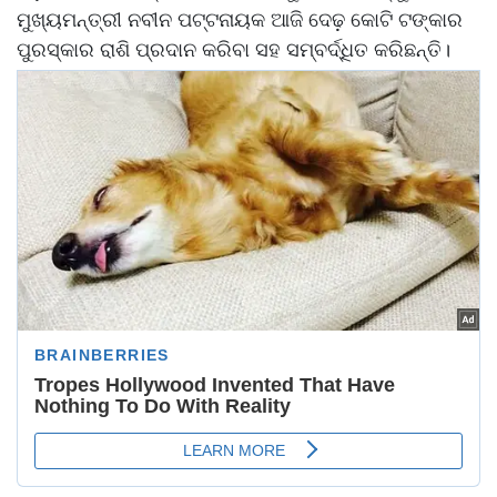
ମୁଖ୍ୟମନ୍ତ୍ରୀ ନବୀନ ପଟ୍ଟନାୟକ ଆଜି ଦେଢ଼ କୋଟି ଟଙ୍କାର
ପୁରସ୍କାର ରାଶି ପ୍ରଦାନ କରିବା ସହ ସମ୍ବର୍ଦ୍ଧିତ କରିଛନ୍ତି।