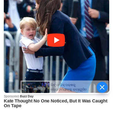
କିଟ୍‍ ଓ କିସ୍‍ ପକ୍ଷରୁ
ଜ୍ୟୋତିର୍ମୟୀଙ୍କୁ ଉଚ୍ଛ୍ୱସିତ
ସମ୍ବର୍ଦ୍ଧନା; ୫ଲକ୍ଷ ଟଙ୍କାର
ପ୍ରୋତ୍ସାହନ ରାଶି ପ୍ରଦାନ