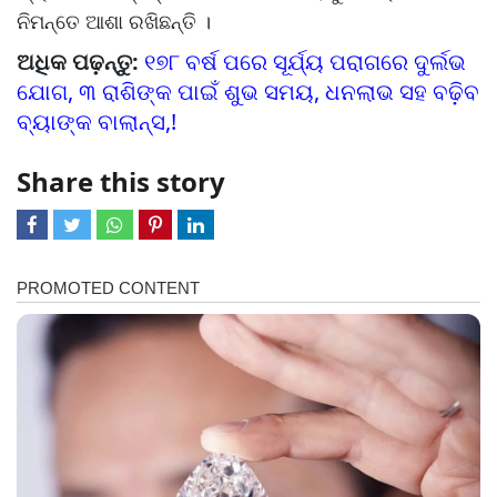
ନିମନ୍ତେ ଆଶା ରଖିଛନ୍ତି ।
ଅଧିକ ପଢ଼ନ୍ତୁ:
୧୭୮ ବର୍ଷ ପରେ ସୂର୍ଯ୍ୟ ପରାଗରେ ଦୁର୍ଲଭ
ଯୋଗ, ୩ ରାଶିଙ୍କ ପାଇଁ ଶୁଭ ସମୟ, ଧନଲାଭ ସହ ବଢି଼ବ
ବ୍ୟାଙ୍କ ବାଲାନ୍ସ,!
Share this story