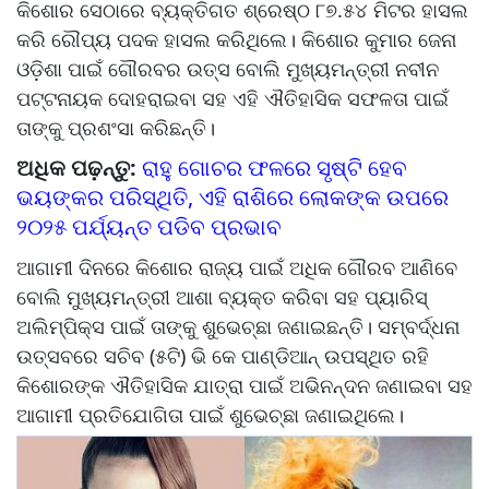
କିଶୋର ସେଠାରେ ବ୍ୟକ୍ତିଗତ ଶ୍ରେଷ୍ଠ ୮୭.୫୪ ମିଟର ହାସଲ
କରି ରୌପ୍ୟ ପଦକ ହାସଲ କରିଥିଲେ। କିଶୋର କୁମାର ଜେନା
ଓଡ଼ିଶା ପାଇଁ ଗୌରବର ଉତ୍ସ ବୋଲି ମୁଖ୍ୟମନ୍ତ୍ରୀ ନବୀନ
ପଟ୍ଟନାୟକ ଦୋହରାଇବା ସହ ଏହି ଐତିହାସିକ ସଫଳତା ପାଇଁ
ତାଙ୍କୁ ପ୍ରଶଂସା କରିଛନ୍ତି।
ଅଧିକ ପଢ଼ନ୍ତୁ:
ରାହୁ ଗୋଚର ଫଳରେ ସୃଷ୍ଟି ହେବ
ଭୟଙ୍କର ପରିସ୍ଥିତି, ଏହି ରାଶିରେ ଲୋକଙ୍କ ଉପରେ
୨୦୨୫ ପର୍ଯ୍ୟନ୍ତ ପଡିବ ପ୍ରଭାବ
ଆଗାମୀ ଦିନରେ କିଶୋର ରାଜ୍ୟ ପାଇଁ ଅଧିକ ଗୌରବ ଆଣିବେ
ବୋଲି ମୁଖ୍ୟମନ୍ତ୍ରୀ ଆଶା ବ୍ୟକ୍ତ କରିବା ସହ ପ୍ୟାରିସ୍
ଅଲିମ୍ପିକ୍ସ ପାଇଁ ତାଙ୍କୁ ଶୁଭେଚ୍ଛା ଜଣାଇଛନ୍ତି। ସମ୍ବର୍ଦ୍ଧନା
ଉତ୍ସବରେ ସଚିବ (୫ଟି) ଭି କେ ପାଣ୍ଡିଆନ୍ ଉପସ୍ଥିତ ରହି
କିଶୋରଙ୍କ ଐତିହାସିକ ଯାତ୍ରା ପାଇଁ ଅଭିନନ୍ଦନ ଜଣାଇବା ସହ
ଆଗାମୀ ପ୍ରତିଯୋଗିତା ପାଇଁ ଶୁଭେଚ୍ଛା ଜଣାଇଥିଲେ।