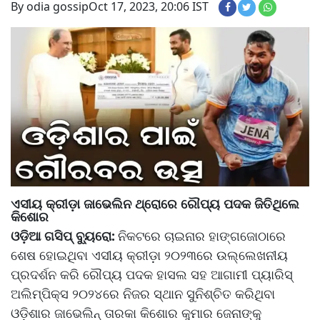
By odia gossip
Oct 17, 2023, 20:06 IST
ଏସୀୟ କ୍ରୀଡ଼ା ଜାଭେଲିନ ଥ୍ରୋରେ ରୌପ୍ୟ ପଦକ ଜିତିଥିଲେ
କିଶୋର
ଓଡ଼ିଆ ଗସିପ୍ ବ୍ୟୁରୋ:
ନିକଟରେ ଚାଇନାର ହାଙ୍ଗଜୋଠାରେ
ଶେଷ ହୋଇଥିବା ଏସୀୟ କ୍ରୀଡ଼ା ୨୦୨୩ରେ ଉଲ୍ଲେଖନୀୟ
ପ୍ରଦର୍ଶନ କରି ରୌପ୍ୟ ପଦକ ହାସଲ ସହ ଆଗାମୀ ପ୍ୟାରିସ୍
ଅଲିମ୍ପିକ୍ସ ୨୦୨୪ରେ ନିଜର ସ୍ଥାନ ସୁନିଶ୍ଚିତ କରିଥିବା
ଓଡ଼ିଶାର ଜାଭେଲିନ୍ ତାରକା କିଶୋର କୁମାର ଜେନାଙ୍କୁ