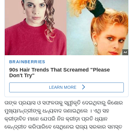
ତାଙ୍କ ପ୍ରୟାସ ଓ ସଫଳତାକୁ ସ୍ୱୀକୃତି ଦେଇଥିବାରୁ କିଶୋର
ମୁଖ୍ୟମନ୍ତ୍ରୀଙ୍କୁ ଧନ୍ୟବାଦ ଜଣାଇଥିଲେ । ଏଥି ସହ
କ୍ରୀଡ଼ାବିତ ମାନେ ଯେପରି ନିଜ କ୍ରୀଡ଼ା ପ୍ରତି ଧ୍ୟାନ
କେନ୍ଦ୍ରୀତ କରିପାରିବେ ସେଥିନେଇ ରାଜ୍ୟ ସରକାର ସମସ୍ତ