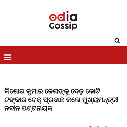
ଓଡିଶା
ଦେଶ-
ପଲିଟିକ୍ସ
ପ୍ରଶାସନ
ସ୍ୱାସ୍ଥ୍ୟ
ଗସିପ
ମନୋରଞ୍ଜନ
କ୍ରାଇମ
ଲାଇଫ
ସମସ୍ୟା
ଟେକ୍ନୋଲୋଜି
ଶିକ୍ଷା
ବିଜ୍ଞାନ
ଖେଳ
ବିଦେଶ
ସ୍ପେଶାଲ
ଷ୍ଟାଇଲ
କିଶୋର କୁମାର ଜେନାଙ୍କୁ ଦେଢ଼ କୋଟି
ଟଙ୍କାର ଚେକ୍ ପ୍ରଦାନ କଲେ ମୁଖ୍ୟମନ୍ତ୍ରୀ
ନବୀନ ପଟ୍ଟନାୟକ