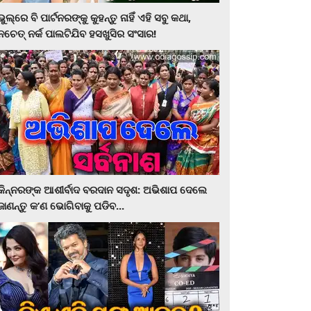
ଭୁଲ୍‌ରେ ବି ପାର୍ଟନରଙ୍କୁ କୁହନ୍ତୁ ନାହିଁ ଏହି ସବୁ କଥା,
ନଚେତ୍‌ ନର୍କ ପାଲଟିଯିବ ହସଖୁସିର ସଂସାର!
କିନ୍ନରଙ୍କ ଆଶୀର୍ବାଦ ବରଦାନ ସଦୃଶ: ଅଭିଶାପ ଦେଲେ
ଜାଣନ୍ତୁ କ’ଣ ଭୋଗିବାକୁ ପଡିବ...