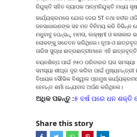
ନିଯୁକ୍ତି ସହିତ ବ୍ୟାପକ ଆତ୍ମନିଯୁକ୍ତି ମଧ୍ୟ ସୃ
କାର୍ଯ୍ୟକ୍ରମରେ ଯୋଗ ଦେଇ 5T ତଥା ନବୀନ ଓଡିଶ
ଜନସାଧାରଣଙ୍କ ସହ ମତ ବିନିମୟ କରି ବିଭିନ୍ନ ଯ
ମଧୁବାବୁ ପେନ୍‌ସନ୍‌, ମମତା, ଲକ୍ଷ୍ମୀ ଓ କଳାକାର 
ଲୋକଙ୍କୁ ସଚେତନ କରିଥିଲେ। ନୂଆ-ଓ ଛାତ୍ରବୃତ୍
ତାରିଖ ସୁଦ୍ଧା ଛାତ୍ରଛାତ୍ରୀମାନେ ଏହି ଛାତ୍ରବୃତ୍
ବୟନଶିଳ୍ପ ପାଇଁ ୬୫୦ ପରିବାରର ଘର ସମସ୍ୟା ସୃ
ସମସ୍ୟା ଶୀଘ୍ର ଦୂର କରିବା ପାଇଁ ମୁଖ୍ୟମନ୍ତ୍ରୀ 
ବିଧାୟକ ସୌଭିକ ବିଶ୍ୱାଳ ପ୍ରମୁଖ କାର୍ଯ୍ୟକ୍
ହେମନ୍ତ ଶର୍ମା ଧନ୍ୟବାଦ ଅର୍ପଣ କରିଥିଲେ।
ଅଧିକ ପଢନ୍ତୁ :
୫ ବର୍ଷ ପରେ ଧନ ଶକ୍ତି 
Share this story