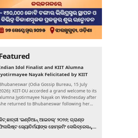
Featured
Indian Idol Finalist and KIIT Alumna
Jyotirmayee Nayak Felicitated by KIIT
Bhubaneswar (Odia Gossip Bureau, 15 July
2026): KIIT-DU accorded a grand welcome to its
alumna Jyotirmayee Nayak on Wednesday after
she returned to Bhubaneswar following her
qualification for the Gra
କିଟ୍‍ ଛାତ୍ରୀ ‘ଇଣ୍ଡିଆନ୍ ଆଇଡଲ୍‌’ ୨୦୨୬; ଗ୍ରାଣ୍ଡ
ଫିନାଲିଷ୍ଟ ଜ୍ୟୋତିର୍ମୟୀଙ୍କ ହୋମ୍‍କମିଂ ସେଲିବ୍ରେସନ୍‍,
କିଟରେ ଉଚ୍ଛ୍ୱସିତ ସମ୍ବର୍ଦ୍ଧନା