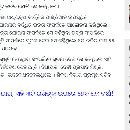
ଷ୍ଟି କରିବ ବୋଲି ସେ କହିଥିଲେ।
ା ଅଧ୍ୟକ୍ଷ କାର୍ତ୍ତିକ ପାଣ୍ଡିଆନ ଉପସ୍ଥିତ
ୋଜନାର ବର୍ଦ୍ଧିତ ଭତ୍ତା ସଂପର୍କରେ ଆଲୋଚନା କରିଥିଲେ।
ଭତ୍ତା ଯୋଜନା ସଂପର୍କରେ ସେ ବଢିଥିବା ଭତ୍ତା ସଂପର୍କରେ
ତି ସଂପର୍କରେ ସୂଚନା ଦେଇ ସେ କହିଥିଲେ ଯେ ଚଳିତ ମାସ ୨୫
ତି ପାଇବେ ।
ଷ୍ଟି ହେଉଥିବା ସଂପର୍କରେ ସୂଚନା ଦେଇ ସେ କହିଥିଲେ ଏହି
ନିର୍ଦ୍ଦେଶ ଦେଇଛନ୍ତି। ବିଧାୟକ ଦେବୀ ପ୍ରସାଦ ମିଶ୍ର,
ରମରେ ଉଦବୋଧନଦେଇଥିଲେ । ଶିଳ୍ପ ବିଭାଗ ପ୍ରମୁଖ ସଚିବ
ଯୋଗ, ଏହି ୩ଟି ରାଶିଙ୍କ ଉପରେ ହେବ ଧନ ବର୍ଷା!