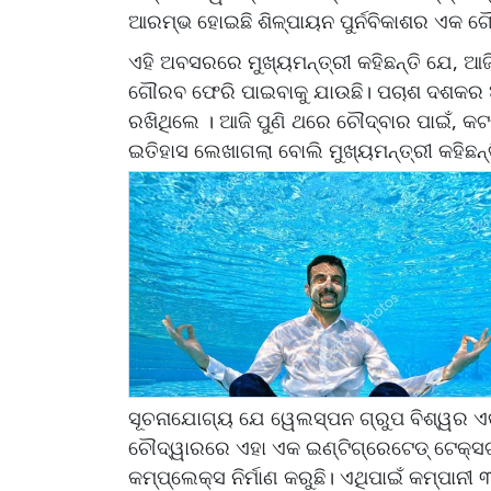
ଆରମ୍ଭ ହୋଇଛି ଶିଳ୍ପାୟନ ପୁର୍ନବିକାଶର ଏକ
ଏହି ଅବସରରେ ମୁଖ୍ୟମନ୍ତ୍ରୀ କହିଛନ୍ତି ଯେ, ଆଜ
ଗୌରବ ଫେରି ପାଇବାକୁ ଯାଉଛି। ପଚାଶ ଦଶକର ଆର
ରଖିଥିଲେ । ଆଜି ପୁଣି ଥରେ ଚୌଦ୍ବାର ପାଇଁ, କଟକ
ଇତିହାସ ଲେଖାଗଲା ବୋଲି ମୁଖ୍ୟମନ୍ତ୍ରୀ କହିଛନ୍ତ
ସୂଚନାଯୋଗ୍ୟ ଯେ ୱେଲସ୍ପନ ଗ୍ରୁପ ବିଶ୍ୱର ଏକ
ଚୌଦ୍ୱାରରେ ଏହା ଏକ ଇଣ୍ଟିଗ୍ରେଟେଡ୍‌ ଟେକ୍ସଟ
କମ୍ପ୍ଲେକ୍ସ ନିର୍ମାଣ କରୁଛି। ଏଥିପାଇଁ କମ୍ପାନୀ