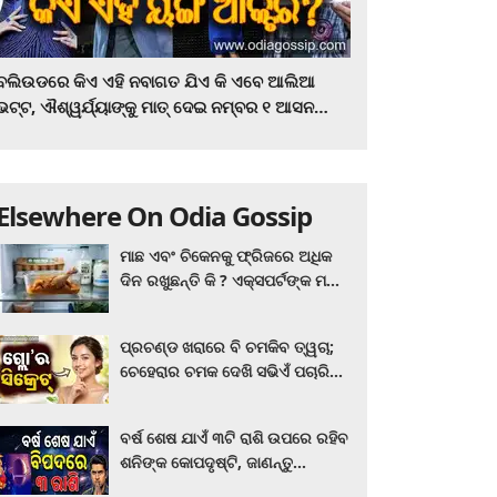
ବଲିଉଡରେ କିଏ ଏହି ନବାଗତ ଯିଏ କି ଏବେ ଆଲିଆ
ଭଟ୍ଟ, ଐଶ୍ୱର୍ଯ୍ୟାଙ୍କୁ ମାତ୍‌ ଦେଇ ନମ୍ବର ୧ ଆସନ
ହାତେଇଛନ୍ତି, ସିନେ ପ୍ରେମୀ ଏବେ ହିଁ ଜାଣି ନିଅନ୍ତୁ ...
Elsewhere On Odia Gossip
ମାଛ ଏବଂ ଚିକେନକୁ ଫ୍ରିଜରେ ଅଧିକ
ଦିନ ରଖୁଛନ୍ତି କି ? ଏକ୍ସପର୍ଟଙ୍କ ମତ
କିଛି ଏପରି ରହିଛି...
ପ୍ରଚଣ୍ଡ ଖରାରେ ବି ଚମକିବ ତ୍ୱଚା;
ଚେହେରାର ଚମକ ଦେଖି ସଭିଏଁ ପଚାରିବେ
ଗ୍ଲୋ’ର ସିକ୍ରେଟ! ଆପଣାନ୍ତୁ ଏହି...
ବର୍ଷ ଶେଷ ଯାଏଁ ୩ଟି ରାଶି ଉପରେ ରହିବ
ଶନିଙ୍କ କୋପଦୃଷ୍ଟି, ଜାଣନ୍ତୁ
ଆପଣଙ୍କ ରାଶି ଏଥିରେ ନାହିଁ ତ?