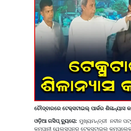
ଚୌଦ୍ବାରରେ ଟେକ୍ସଟାଇଲ୍ ପାର୍କର ଶିଳାନ୍ୟାସ କ
ଓଡ଼ିଆ ଗସିପ୍ ବ୍ୟୁରୋ:
ମୁଖ୍ୟମନ୍ତ୍ରୀ ନବୀନ ପଟ
କମ୍ପାନୀ ୱେଲସ୍ପନର ଟେକ୍ସଟାଇଲ କମ୍ପ୍ଲେକ୍ସ 