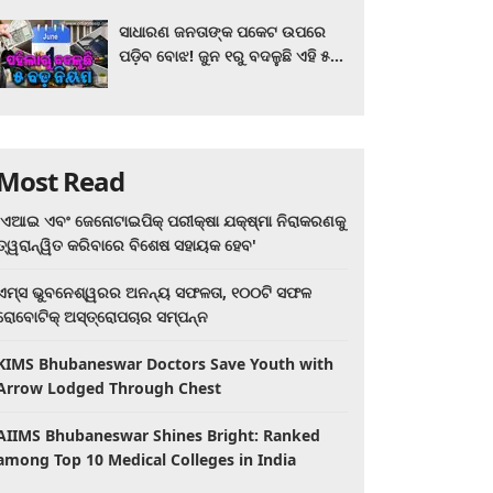
ସାଧାରଣ ଜନତାଙ୍କ ପକେଟ ଉପରେ
ପଡ଼ିବ ବୋଝ! ଜୁନ ୧ରୁ ବଦଳୁଛି ଏହି ୫
ବଡ଼ ନିୟମ
Most Read
'ଏଆଇ ଏବଂ ଜେନୋଟାଇପିକ୍ ପରୀକ୍ଷା ଯକ୍ଷ୍ମା ନିରାକରଣକୁ
ତ୍ୱରାନ୍ୱିତ କରିବାରେ ବିଶେଷ ସହାୟକ ହେବ'
ଏମ୍ସ ଭୁବନେଶ୍ୱରର ଅନନ୍ୟ ସଫଳତା, ୧୦୦ଟି ସଫଳ
ରୋବୋଟିକ୍ ଅସ୍ତ୍ରୋପଚାର ସମ୍ପନ୍ନ
KIMS Bhubaneswar Doctors Save Youth with
Arrow Lodged Through Chest
AIIMS Bhubaneswar Shines Bright: Ranked
among Top 10 Medical Colleges in India