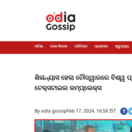
ଓଡିଶା
ଦେଶ-
ପଲିଟିକ୍ସ
ପ୍ରଶାସନ
ସ୍ୱାସ୍ଥ୍ୟ
ଗସିପ
ମନୋରଞ୍ଜନ
କ୍ରାଇମ
ଲାଇଫ
ସମସ୍ୟା
ଟେକ୍ନୋଲୋଜି
ଶିକ୍ଷା
ବିଜ୍ଞାନ
ଖେଳ
ବିଦେଶ
ସ୍ପେଶାଲ
ଷ୍ଟାଇଲ
ଓଡିଶା
ଦେଶ-ବିଦେଶ
ପଲିଟିକ୍ସ
ପ୍ରଶାସନ
ସ୍ୱାସ୍ଥ୍ୟ
ଶିଳାନ୍ୟାସ ହେଲା ଚୌଦ୍ୱାରରେ ବିଶ୍ୱ 
ଟେକ୍ସଟାଇଲ କମ୍ପ୍ଲେକ୍ସ
By odia gossip
Feb 17, 2024, 16:56 IST