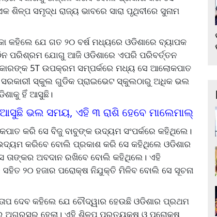
ିଳ୍ପ ସମୃଦ୍ଧ ରାଜ୍ୟ ଭାବରେ ସାରା ପୃଥିବୀରେ ସୁନାମ
କା କହିଲେ ଯେ ଗତ ୨୦ ବର୍ଷ ମଧ୍ୟରେ ଓଡିଶାରେ ବ୍ୟାପକ
କଠିନ ପରିଶ୍ରମ ଯୋଗୁ ଆଜି ଓଡିଶାରେ ଏପରି ପରିବର୍ତ୍ତନ
ୟ ସରକାରଙ୍କ 5T ଉପକ୍ରମ ସମ୍ପର୍କରେ ମଧ୍ୟ ସେ ଆଲୋକପାତ
ର ସରକାରୀ ସ୍କୁଲ ଗୁଡିକ ପ୍ରାଇଭେଟ ସ୍କୁଲଠାରୁ ଅଧିକ ଭଲ
ଶାକୁ ହିଁ ଆସୁଛି।
ସୁଛି ଭଲ ସମୟ, ଏହି ୩ ରାଶି ହେବେ ମାଲେମାଲ୍
ପାତ କରି ସେ ବିଜୁ ବାବୁଙ୍କ ଉଦ୍ୟମ ସଂପର୍କରେ କହିଥିଲେ।
 ଉଦ୍ୟମ କରିବେ ବୋଲି ପ୍ରକାଶ କରି ସେ କହିଥିଲେ ଓଡିଶାର
 ସେ ତାଙ୍କର ଅବଦାନ ରଖିବେ ବୋଲି କହିଥିଲେ। ଏହି
ି ସହିତ ୨୦ ହଜାର ପରୋକ୍ଷ ନିଯୁକ୍ତି ମିଳିବ ବୋଲି ସେ ସୂଚନା
ରତାପ ଦେବ କହିଲେ ଯେ ଚୌଦ୍ୱାର ହେଉଛି ଓଡିଶାର ପ୍ରଥମ
େ ଅଗ୍ରସର ହେଲା। ଏହି ଶିଳ୍ପ ପ୍ରତ୍ୟକ୍ଷ ଓ ପରୋକ୍ଷ