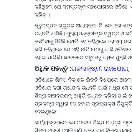
କହିଥିଲେ ଯେ ସମସ୍ତଙ୍କ ସହଯୋଗରେ ଓଡିଶା ଏକ ଶ
କରିବ ।
ୱେଲସ୍ପନ ଗ୍ରୁପର ଅଧ୍ୟକ୍ଷ ବି. କେ. ଗୋଏଙ୍
ଉନ୍ନତି ଆସିଛି। ମୁଖ୍ୟମନ୍ତ୍ରୀଙ୍କ ସ୍ୱପ୍ନ ଓ 
ଦେଖିବାକୁ ମିଳିଛି ବୋଲି ସେ କହିଥିଲେ। ରାଜ୍
କରି କହିଥିଲେ ଯେ ଏହି ନୀତି ଯୋଗୁ ଆଜି ଓଡିଶା
ହୋଇ ପାରିଛି। ଭାରତରେ ସବୁଠାରୁ ଅଧିକ ପୁଞ୍ଜି ଓଡି
ଅଧିକ ପଢନ୍ତୁ :
ଗଜଲକ୍ଷ୍ମୀ ରାଜଯୋଗ, ଆ
ଓଡିଶାରେ ଶିଳ୍ପ ବିକାଶର ଭିତ୍ତି ବିଷୟରେ ଆଲୋକ
ଓଡିଶାର କପା ଚାଷୀଙ୍କ ଉନ୍ନତି ପାଇଁ ମଧ୍ୟ ସେ
ଶିଳ୍ପ ବାତାବରଣକୁ ଆହୁରି ଉନ୍ନତ କରିବା ପାଇଁ
ପ୍ରକଳ୍ପ ଦ୍ୱାରା ୧୦ ହଜାର ପ୍ରତ୍ୟକ୍ଷ ନିଯୁକ୍ତ
ଦେଇଥିଲେ।
କାର୍ଯ୍ୟକ୍ରମରେ ଯୋଗଦେଇ ଶିଳ୍ପ ମନ୍ତ୍ରୀ ପ୍
ଶିଳ୍ପ ନଗରୀ। ଆଜି ପୁଣି ଥରେ ଏହା ବିକାଶ ପଥର