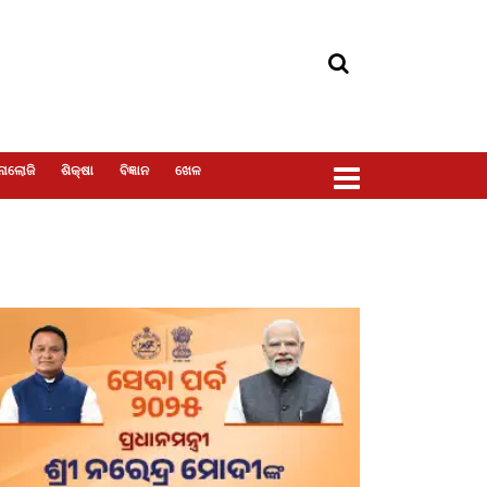
ୋଲୋଜି
ଶିକ୍ଷା
ବିଜ୍ଞାନ
ଖେଳ