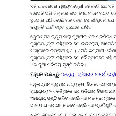
ଏହି ଅବସରରେ ମୁଖ୍ୟମନ୍ତ୍ରୀ କହିଛନ୍ତି ଯେ ଏହି
ଗଜପତି ପରି ଜିଲ୍ଲାର କପା ଚାଷୀ ମାନେ ମଧ୍ୟ 
ସୁଯୋଗ ଅଛି ବୋଲି ମତ ଦେଇ ସେ କହିଥିଲେ ଯେ
ନିଯୁକ୍ତି ପାଇଁ ବହୁତ ସୁଯୋଗ ଆସିବ।
ୱେଲସ୍ପନ ଗ୍ରୁପ ସାରା ପୃଥିବୀର ଏକ ପ୍ରସିଦ୍ଧ
ମୁଖ୍ୟମନ୍ତ୍ରୀ କହିଥିଲେ ଯେ ଇଉରୋପ, ଆମେରିକା
ସଂଖ୍ୟାରେ ରପ୍ତାନୀ ହୁଏ । ଏପରି କମ୍ପାନୀ ଓଡିଶ
ମୁଖ୍ୟମନ୍ତ୍ରୀ କହିଥିଲେ ଯେ ଚୌଦ୍ବାରରେ ଏହି କମ୍
ଏକ ନୂଆ ପରିଚୟ ସୃଷ୍ଟି କରିବ।
ଅଧିକ ପଢନ୍ତୁ :
କନ୍ୟା ରାଶିରେ ବର୍ଷେ ର
ୱେଲସ୍ପନ ଗ୍ରୁପର ଅଧ୍ୟକ୍ଷ ବି.କେ. ଗୋଏଙ୍କାଙ
ମୁଖ୍ୟମନ୍ତ୍ରୀ କହିଥିଲେ ଯେ ଓଡିଶାର ବିକାଶ ଯା
ଅଧ୍ୟାୟ ସୃଷ୍ଟି କରିବ ବୋଲି ସେ ମତ ଦେଇଥିଲେ
ସହଯୋଗ ଯୋଗାଇଦେବେ ବୋଲି ସେ ପ୍ରତିଶୃତି 
ଶିଳ୍ପ କ୍ଷେତ୍ରରେ ଆଜିର ଏହି ଯାତ୍ରା କଟକ ଜି