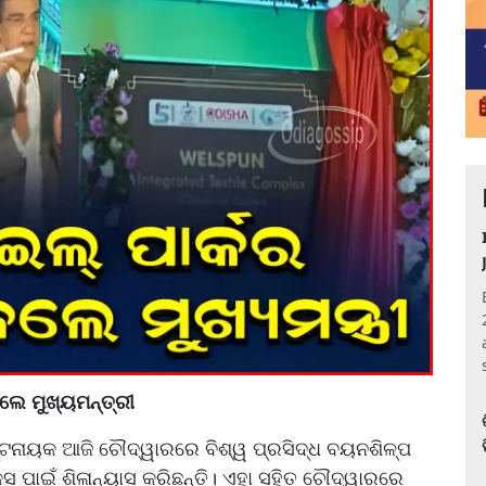
ଲେ ମୁଖ୍ୟମନ୍ତ୍ରୀ
୍ଟନାୟକ ଆଜି ଚୌଦ୍ୱାରରେ ବିଶ୍ୱ ପ୍ରସିଦ୍ଧ ବୟନଶିଳ୍ପ
ପାଇଁ ଶିଳାନ୍ୟାସ କରିଛନ୍ତି। ଏହା ସହିତ ଚୌଦ୍ୱାରରେ