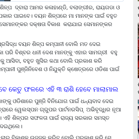
 ଶିଳ୍ପ ଦ୍ବାରା ଆମର କଳାହାଣ୍ଡି, ବଲାଙ୍ଗୀର, ରାୟଗଡା ଓ
ଉପକାର ପାଇବେ। ବୟନ ଶିଳ୍ପରେ ମା ମାନଙ୍କ ପାଇଁ ବହୁତ
 ସେମାନଙ୍କର ଦକ୍ଷତା ବିକାଶ କରାଯାଇ ସେମାନଙ୍କର
 ପ୍ରସିଦ୍ଧ ବୟନ ଶିଳ୍ପ କମ୍ପାନୀ ବୋଲି ମତ ଦେଇ
 ପରି ବିଶ୍ବର ଧନୀ ଦେଶ ମାନଙ୍କୁ ଏହାର ସାମଗ୍ରୀ ବହୁ
ାକୁ ଆସିବା, ବହୁତ ଖୁସିର କଥା ବୋଲି ପ୍ରକାଶ କରି
ପାନୀ ପୁଞ୍ଜିନିବେଶ ଓ ନିଯୁକ୍ତି କ୍ଷେତ୍ରରେ ଓଡିଶା ପାଇଁ
ହିବେ କେତୁ ଫଳରେ ଏହି ୩ ରାଶି ହେବେ ମାଲାମାଲ
୍କୁ ଓଡିଶାରେ ପୁଞ୍ଜି ବିନିଯୋଗ ପାଇଁ ଧନ୍ୟବାଦ ଦେଇ
ତ୍ରାରେ ୱେଲସ୍ପନ ଗ୍ରୁପର ପାର୍ଟନରସିପ୍ ଅଭିବୃଦ୍ଧିର ନୂଆ
। ଏହି ଶିଳ୍ପର ସଫଳତା ପାଇଁ ରାଜ୍ୟ ସରକାର ସମସ୍ତ
ଦେଇଥିଲେ।
ଲ୍ଲାର ବିକାଶକୁ ଉଜ୍ଜଳ କରିବ ବୋଲି ପ୍ରକାଶ କରି ସେ