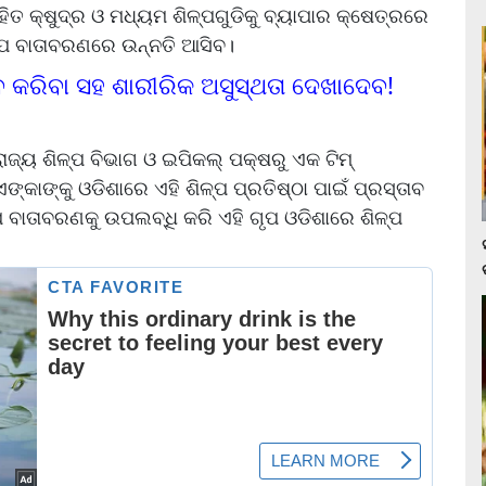
ହିତ କ୍ଷୁଦ୍ର ଓ ମଧ୍ୟମ ଶିଳ୍ପଗୁଡିକୁ ବ୍ୟାପାର କ୍ଷେତ୍ରରେ
ିଳ୍ପ ବାତାବରଣରେ ଉନ୍ନତି ଆସିବ।
କରିବା ସହ ଶାରୀରିକ ଅସୁସ୍ଥତା ଦେଖାଦେବ!
ଜ୍ୟ ଶିଳ୍ପ ବିଭାଗ ଓ ଇପିକଲ୍‌ ପକ୍ଷରୁ ଏକ ଟିମ୍‌
କାଙ୍କୁ ଓଡିଶାରେ ଏହି ଶିଳ୍ପ ପ୍ରତିଷ୍ଠା ପାଇଁ ପ୍ରସ୍ତାବ
ପ ବାତାବରଣକୁ ଉପଲବ୍ଧି କରି ଏହି ଗୃପ ଓଡିଶାରେ ଶିଳ୍ପ