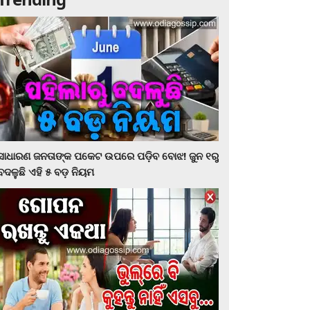
ସାଧାରଣ ଜନତାଙ୍କ ପକେଟ ଉପରେ ପଡ଼ିବ ବୋଝ! ଜୁନ ୧ରୁ
ବଦଳୁଛି ଏହି ୫ ବଡ଼ ନିୟମ