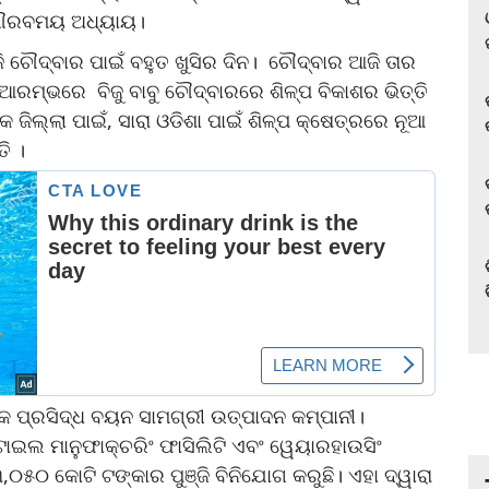
 ଗୌରବମୟ ଅଧ୍ୟାୟ।
ି ଚୌଦ୍ବାର ପାଇଁ ବହୁତ ଖୁସିର ଦିନ। ଚୌଦ୍ବାର ଆଜି ତାର
ମ୍ଭରେ ବିଜୁ ବାବୁ ଚୌଦ୍ବାରରେ ଶିଳ୍ପ ବିକାଶର ଭିତ୍ତି
 ଜିଲ୍ଲା ପାଇଁ, ସାରା ଓଡିଶା ପାଇଁ ଶିଳ୍ପ କ୍ଷେତ୍ରରେ ନୂଆ
ି ।
 ପ୍ରସିଦ୍ଧ ବୟନ ସାମଗ୍ରୀ ଉତ୍ପାଦନ କମ୍ପାନୀ।
ାଇଲ ମାନୁଫାକ୍ଚରିଂ ଫାସିଲିଟି ଏବଂ ୱେୟାରହାଉସିଂ
 ୩,୦୫୦ କୋଟି ଟଙ୍କାର ପୁଞ୍ଜି ବିନିଯୋଗ କରୁଛି। ଏହା ଦ୍ୱାରା