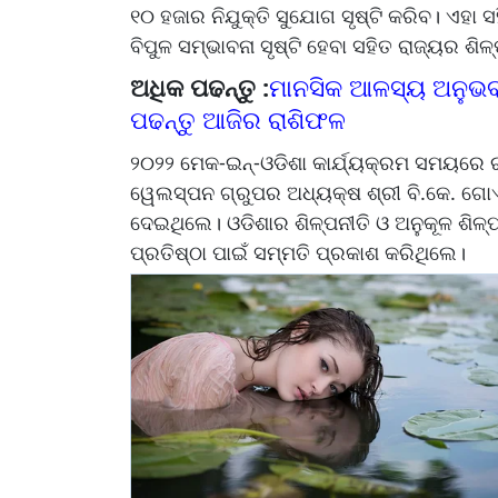
୧୦ ହଜାର ନିଯୁକ୍ତି ସୁଯୋଗ ସୃଷ୍ଟି କରିବ। ଏହା ସ
ବିପୁଳ ସମ୍ଭାବନା ସୃଷ୍ଟି ହେବା ସହିତ ରାଜ୍ୟର ଶ
ଅଧିକ ପଢନ୍ତୁ :
ମାନସିକ ଆଳସ୍ୟ ଅନୁଭବ 
ପଢନ୍ତୁ ଆଜିର ରାଶିଫଳ
୨୦୨୨ ମେକ-ଇନ୍‌-ଓଡିଶା କାର୍ଯ୍ୟକ୍ରମ ସମୟରେ ରା
ୱେଲସ୍ପନ ଗ୍ରୁପର ଅଧ୍ୟକ୍ଷ ଶ୍ରୀ ବି.କେ. ଗୋଏଙ୍
ଦେଇଥିଲେ। ଓଡିଶାର ଶିଳ୍ପନୀତି ଓ ଅନୁକୂଳ ଶିଳ୍
ପ୍ରତିଷ୍ଠା ପାଇଁ ସମ୍ମତି ପ୍ରକାଶ କରିଥିଲେ।