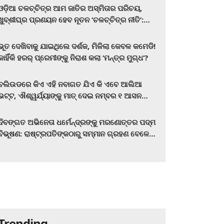
ଓଡ଼ିଆ ଚଳଚ୍ଚିତ୍ର ଆମ ଜାତିର ଅସ୍ମିତାର ପରିଚୟ,
ଖୁବ୍‌ଶୀଘ୍ର ପ୍ରଣୟନ ହେବ ନୂତନ ‘ଚଳଚ୍ଚିତ୍ର ନୀତି’:
ମୁଖ୍ୟମନ୍ତ୍ରୀ ମୋହନ ଚରଣ ମାଝୀ
ଭୂତ ଦେଖିବାକୁ ଯାଇଥିଲେ ଦର୍ଶକ, ମିଳିଲା କେବଳ କମେଡି!
କାହିଁକି ହରର୍‌ ପ୍ରେମୀଙ୍କୁ ନିରାଶ କଲା ‘ମନ୍ତ୍ର ମୁଗ୍ଧ’?
ବଲିଉଡରେ କିଏ ଏହି ନବାଗତ ଯିଏ କି ଏବେ ଆଲିଆ
ଭଟ୍ଟ, ଐଶ୍ୱର୍ଯ୍ୟାଙ୍କୁ ମାତ୍‌ ଦେଇ ନମ୍ବର ୧ ଆସନ
ହାତେଇଛନ୍ତି, ସିନେ ପ୍ରେମୀ ଏବେ ହିଁ ଜାଣି ନିଅନ୍ତୁ ...
ଦିବଙ୍ଗତ ଅଭିନେତା ଧର୍ମେନ୍ଦ୍ରଙ୍କୁ ମରଣୋତ୍ତର ପଦ୍ମ
ବିଭୂଷଣ: ରାଷ୍ଟ୍ରପତିଙ୍କଠାରୁ ସମ୍ମାନ ଗ୍ରହଣ ବେଳେ
ଭାବପ୍ରବଣ ହେଲେ ହେମା ମାଳିନୀ
Trending