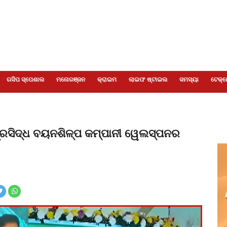
ଗସିପ ସ୍ପେଶାଲ
ମନୋରଞ୍ଜନ
କ୍ରାଇମ
ଲାଇଫ ଷ୍ଟାଇଲ
ସମସ୍ୟା
ଟେକ୍ନ
ପ୍ରସିଦ୍ଧ ବୟନଶିଳ୍ପ କମ୍ପାନୀ ୱେଲସ୍ପନର