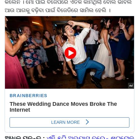
କଲେନି । ମୋ ପାଇଁ ବିଜେପିରେ ଏତିକି କାମଥିଲା ବୋଲି ଭାବିଲି
ଆଉ ଆଗକୁ ବଢ଼ିବା ପାଇଁ ବିଜେଡିରେ ସାମିଲ ହେଲି ।
ଆଧିକ ପଢନ୍ତୁ :
ଏହି ୫ଟି ଅଭ୍ୟାସ ବ୍ରେନ୍ ଷ୍ଟ୍ରୋ୍‌କ