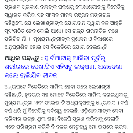
ପ୍ରଣବ ପ୍ରକାଶ ଦାସଙ୍କ ପକ୍ଷରୁ ଲେଖାଶ୍ରୀଙ୍କୁ ବିଜେଡିକୁ
ସ୍ୱାଗତ କରିବା ସହ ସାଂସଦ ମାନସ ରଞ୍ଜନ ମଙ୍ଗରାଜ
କହିଥିଲେ ଯେ ଲେଖାଶ୍ରୀଙ୍କ ଯୋଗଦାନ ଦ୍ୱାରା ଦଳ ଆହୁରି
ସୁସଂଗଠିତ ହେବ ବୋଲି ଆଶା। ସେ ରାଜ୍ୟ ରାଜନୀତିର ଜଣେ
ପରିଚିତ ନାଁ । ମୁଖ୍ୟମନ୍ତ୍ରୀଙ୍କ ସୁଶାସନ ଓ ବିକାଶରେ
ଅନୁପ୍ରାଣିତ ହୋଇ ସେ ବିଜେଡିରେ ଯୋଗ ଦେଇଛନ୍ତି।
ଆଧିକ ପଢନ୍ତୁ :
ହାର୍ଟଆଟାକ୍ ଆସିବା ପୂର୍ବରୁ
ଶରୀରରେ ଦେଖାଦିଏ ଏହିସବୁ ଲକ୍ଷଣ, ଅଣଦେଖା
କଲେ ଚାଲିଯିବ ଜୀବନ
ଅନ୍ୟପଟେ ବିଜେଡିରେ ସାମିଲ ହେବା ପରେ ଲେଖାଶ୍ରୀ
କହିଛନ୍ତି, ହୃଦୟର ସହ ମୋତେ ବିଜେଡିରେ ସାମିଲ କରାଇଥିବାରୁ
ମୁଖ୍ୟମନ୍ତ୍ରୀ ଏବଂ ଫାଇଭ-ଟି ଅଧ୍ୟକ୍ଷଙ୍କୁ ଧନ୍ୟବାଦ । ବର୍ଷ
ବର୍ଷ ଧରି ମୁଁ ବିଜେପିକୁ ସର୍ବଶ୍ୱ ଦେଇଛି, ଓଡ଼ିଶାବାସୀଙ୍କ ସେବା
କରିବାର ଇଚ୍ଛା ଥିଲା ତାହା ବିଜେପି ପୂରଣ କରିବାକୁ ଦେଲାନି ।
ଏତେ ପରିଶ୍ରମ କରିକି ବି ଦଳର ନେତୃତ୍ୱ ମୋ ଉପରେ ଭରସା