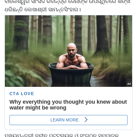
ବାଲେଶ୍ୱର ସାଂସଦ ରବୀନ୍ଦ୍ର ଜେନାଙ୍କ ଉପସ୍ଥିତିରେ ଶଙ୍ଖ
ଧରିଛନ୍ତି ଲେଖାଶ୍ରୀ ସାମନ୍ତସିଂହାର।
ମୁଖ୍ୟମନ୍ତ୍ରୀ ନବୀନ ପଟ୍ଟନାୟକ ଓ ସଂଗଠନ ସମ୍ପାଦକ