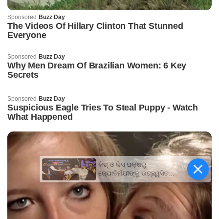
କିଟ୍‍ ଓ କିସ୍‍ ପକ୍ଷରୁ
ଜ୍ୟୋତିର୍ମୟୀଙ୍କୁ ଉଚ୍ଛ୍ୱସିତ
ସମ୍ବର୍ଦ୍ଧନା; ୫ଲକ୍ଷ ଟଙ୍କାର
ପ୍ରୋତ୍ସାହନ ରାଶି ପ୍ରଦାନ