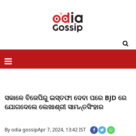
ଓଡିଶା
ଦେଶ-
ପଲିଟିକ୍ସ
ପ୍ରଶାସନ
ସ୍ୱାସ୍ଥ୍ୟ
ଗସିପ
ମନୋରଞ୍ଜନ
କ୍ରାଇମ
ଲାଇଫ
ସମସ୍ୟା
ଟେକ୍ନୋଲୋଜି
ଶିକ୍ଷା
ବିଜ୍ଞାନ
ଖେଳ
ବିଦେଶ
ସ୍ପେଶାଲ
ଷ୍ଟାଇଲ
ସକାଳେ ବିଜେପିରୁ ଇସ୍ତଫା ଦେବା ପରେ BJD ରେ
ଯୋଗଦେଲେ ଲେଖାଶ୍ରୀ ସାମନ୍ତସିଂହାର
By odia gossip
Apr 7, 2024, 13:42 IST