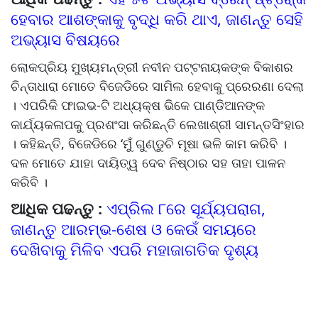
ହେବାର ଆଶଙ୍କାକୁ ବୃଦ୍ଧି କରି ଥାଏ, ଜାଣନ୍ତୁ ସେହି
ଅଭ୍ୟାସ ବିଷୟରେ
ଲୋକପ୍ରିୟ ମୁଖ୍ୟମନ୍ତ୍ରୀ ନବୀନ ପଟ୍ଟନାୟକଙ୍କ ବିକାଶର
ଚିନ୍ତାଧାରା ମୋତେ ବିଜେଡିରେ ସାମିଲ ହେବାକୁ ପ୍ରେରଣା ଦେଲା
। ଏପରିକି ଫାଇଭ-ଟି ଅଧ୍ୟକ୍ଷ ଭିକେ ପାଣ୍ଡିଆନଙ୍କ
କାର୍ଯ୍ୟକଳାପକୁ ପ୍ରଶଂସା କରିଛନ୍ତି ଲେଖାଶ୍ରୀ ସାମନ୍ତସିଂହାର
। କହିଛନ୍ତି, ବିଜେଡିରେ ‘ମୁଁ ଗୁଣ୍ଡୁଚି ମୂଷା ଭଳି କାମ କରିବି ।
ଦଳ ମୋତେ ଯାହା ଦାୟିତ୍ୱ ଦେବ ନିଷ୍ଠାର ସହ ତାହା ପାଳନ
କରିବି ।
ଆଧିକ ପଢନ୍ତୁ :
ଏପ୍ରିଲ ୮ରେ ସୂର୍ଯ୍ୟପରାଗ,
ଜାଣନ୍ତୁ ଆରମ୍ଭ-ଶେଷ ଓ କେଉଁ ସମୟରେ
ଦେଖିବାକୁ ମିଳିବ ଏପରି ମହାଜାଗତିକ ଦୃଶ୍ୟ