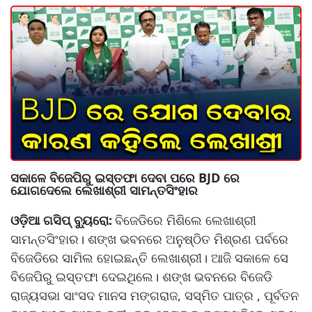
ସକାଳେ ବିଜେପିରୁ ଇସ୍ତଫା ଦେବା ପରେ BJD ରେ
ଯୋଗଦେଲେ ଲେଖାଶ୍ରୀ ସାମନ୍ତସିଂହାର
ଓଡ଼ିଆ ଗସିପ୍ ବ୍ୟୁରୋ:
ବିଜେଡିରେ ମିଶିଲେ ଲେଖାଶ୍ରୀ
ସାମନ୍ତସିଂହାର। ଶଙ୍ଖ ଭବନରେ ଅନୁଷ୍ଠିତ ମିଶ୍ରଣ ପର୍ବରେ
ବିଜେଡିରେ ସାମିଲ ହୋଇଛନ୍ତି ଲେଖାଶ୍ରୀ। ଆଜି ସକାଳେ ସେ
ବିଜେପିରୁ ଇସ୍ତଫା ଦେଇଥିଲେ। ଶଙ୍ଖ ଭବନରେ ବିଜେଡି
ରାଜ୍ୟସଭା ସାଂସଦ ମାନସ ମଙ୍ଗରାଜ, ସସ୍ମିତ ପାତ୍ର , ପୂର୍ବତନ