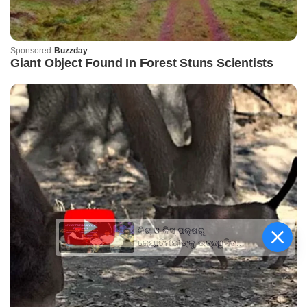
କିଟ୍‍ ଓ କିସ୍‍ ପକ୍ଷରୁ
ଜ୍ୟୋତିର୍ମୟୀଙ୍କୁ ଉଚ୍ଛ୍ୱସିତ
ସମ୍ବର୍ଦ୍ଧନା; ୫ଲକ୍ଷ ଟଙ୍କାର
ପ୍ରୋତ୍ସାହନ ରାଶି ପ୍ରଦାନ