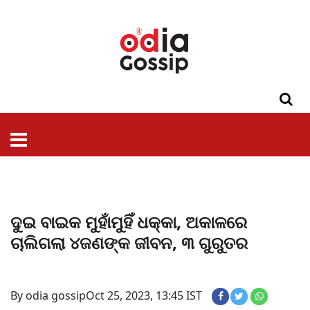
ଓଡିଶା
ଦେଶ-
ପଲିଟିକ୍ସ
ପ୍ରଶାସନ
ସ୍ୱାସ୍ଥ୍ୟ
ଗସିପ
ମନୋରଞ୍ଜନ
କ୍ରାଇମ
ଲାଇଫ
ସମସ୍ୟା
ଟେକ୍ନୋଲୋଜି
ଶିକ୍ଷା
ବିଜ୍ଞାନ
ଖେଳ
ବିଦେଶ
ସ୍ପେଶାଲ
ଷ୍ଟାଇଲ
ଦୁଇ ବାଇକ ମୁହାଁମୁହିଁ ଧକ୍କା, ଅକାଳରେ
ଚାଲିଗଲା ୪ଜଣଙ୍କ ଜୀବନ, ୩ ଗୁରୁତର
By odia gossip
Oct 25, 2023, 13:45 IST