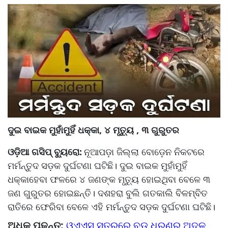
ଦୁଇ ବାଇକ ମୁହାଁମୁହିଁ ଧକ୍କା, ୪ ମୃତ୍ୟୁ , ୩ ଗୁରୁତର
ଓଡ଼ିଆ ଗସିପ୍ ବ୍ୟୁରୋ:
ନୂଆପଡ଼ା ଜିଲ୍ଲା ବୋଡ଼େନ ନିକଟରେ
ମର୍ମନ୍ତୁଦ ସଡ଼କ ଦୁର୍ଘଟଣା ଘଟିଛି। ଦୁଇ ବାଇକ ମୁହାଁମୁହିଁ
ଧକ୍କାହେବା ଫଳରେ ୪ ଜଣଙ୍କ ମୃତ୍ୟୁ ହୋଇଥିବା ବେଳେ ୩
ଜଣ ଗୁରୁତର ହୋଇଛନ୍ତି। ଦଶହରା ବୁଲି ଗତକାଲି ବିଳମ୍ବିତ
ରାତିରେ ଫେରିବା ବେଳେ ଏହି ମର୍ମନ୍ତୁଦ ସଡ଼କ ଦୁର୍ଘଟଣା ଘଟିଛି।
ଅଧିକ ପଢ଼ନ୍ତୁ:
ଓଏଏସ୍‌‌ ସ୍ତରରେ ବଡ଼ ଧରଣର ଅଦଳ