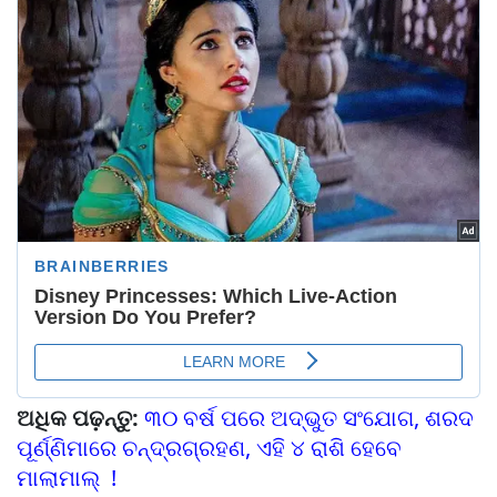
ଅଧିକ ପଢ଼ନ୍ତୁ:
୩୦ ବର୍ଷ ପରେ ଅଦ୍ଭୁତ ସଂଯୋଗ, ଶରଦ
ପୂର୍ଣ୍ଣିମାରେ ଚନ୍ଦ୍ରଗ୍ରହଣ, ଏହି ୪ ରାଶି ହେବେ
ମାଲାମାଲ୍ !