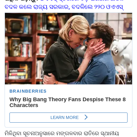
ବଦଳ କଲେ ରାଜ୍ୟ ସରକାର, ବଦଳିଲେ ୨୨୦ ଓଏଏସ୍‌
ମିଳିଥିବା ସୂଚନାଅନୁସାରେ ମଙ୍ଗଳବାର ରାତିରେ ସ୍ଥାନୀୟ