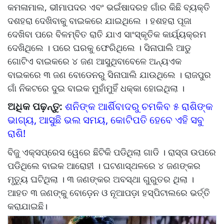
କମଳାମାଲ, ଭୀମାପଦର ଏବଂ ଭଇଁଷାଦରହ ଗାଁର କିଛି ବ୍ୟକ୍ତି
ଦଶହରା ଦେଖିବାକୁ ବାଇକରେ ଯାଇଥିଲେ । ହଶହରା ପୂଜା
ଦେଖିବା ପରେ ବିଳମ୍ବିତ ରାତି ଯାଏ ସାଂସ୍କୃତିକ କାର୍ୟ୍ୟକ୍ରମ
ଦେଖିଥିଲେ । ପରେ ଘରକୁ ଫେରିଥିଲେ । ସିନାପାଲି ଆଡୁ
ଗୋଟିଏ ବାଇକରେ ୪ ଜଣ ଆସୁଥିବାବେଳେ ଅନ୍ୟଏକ
ବାଇକରେ ୩ ଜଣ ବୋଡେନରୁ ସିନାପାଲି ଯାଉଥିଲେ । ରାଜପୁର
ଗାଁ ନିକଟରେ ଦୁଇ ବାଇକ ମୁହାଁମୁହିଁ ଧକ୍କା ହୋଇଥିଲା ।
ଅଧିକ ପଢ଼ନ୍ତୁ:
ଶନିଙ୍କ ଆର୍ଶିବାଦରୁ ଚମକିବ ୫ ରାଶିଙ୍କ
ଭାଗ୍ୟ, ଆସୁଛି ଭଲ ସମୟ, କୋଟିପତି ହେବେ ଏହି ସବୁ
ରାଶି!
ବିଜୁ ଏକ୍ସପ୍ରେସ ୱେରେ ଛିଟିକି ପଡିଥିଲା ଗାଡି । ରାସ୍ତା ଉପରେ
ପଡିଥିଲେ ବାଇକ ଆରୋହୀ । ଘଟଣାସ୍ଥଳରେ ୪ ଜଣଙ୍କର
ମୃତ୍ୟୁ ଘଟିଥିଲା । ୩ ଜଣଙ୍କର ଅବସ୍ଥା ଗୁରୁତର ଥିଲା ।
ଆହତ ୩ ଜଣଙ୍କୁ ବୋଡ଼େନ ଓ ନୂଆପଡ଼ା ହସ୍ପିଟାଲରେ ଭର୍ତ୍ତି
କରାଯାଇଛି।