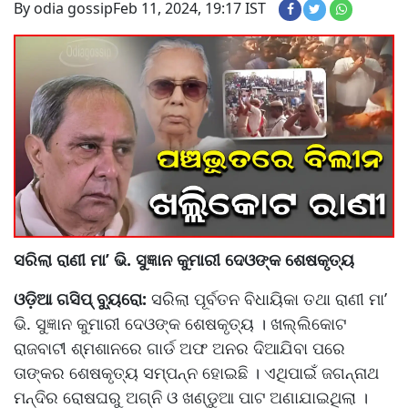
By odia gossip
Feb 11, 2024, 19:17 IST
ସରିଲା ରାଣୀ ମା’ ଭି. ସୁଜ୍ଞାନ କୁମାରୀ ଦେଓଙ୍କ ଶେଷକୃତ୍ୟ
ଓଡ଼ିଆ ଗସିପ୍ ବ୍ୟୁରୋ:
ସରିଲା ପୂର୍ବତନ ବିଧାୟିକା ତଥା ରାଣୀ ମା’
ଭି. ସୁଜ୍ଞାନ କୁମାରୀ ଦେଓଙ୍କ ଶେଷକୃତ୍ୟ । ଖଲ୍ଲିକୋଟ
ରାଜବାଟୀ ଶ୍ମଶାନରେ ଗାର୍ଡ ଅଫ ଅନର ଦିଆଯିବା ପରେ
ତାଙ୍କର ଶେଷକୃତ୍ୟ ସମ୍ପନ୍ନ ହୋଇଛି । ଏଥିପାଇଁ ଜଗନ୍ନାଥ
ମନ୍ଦିର ରୋଷଘରୁ ଅଗ୍ନି ଓ ଖଣ୍ଡୁଆ ପାଟ ଅଣାଯାଇଥିଲା ।