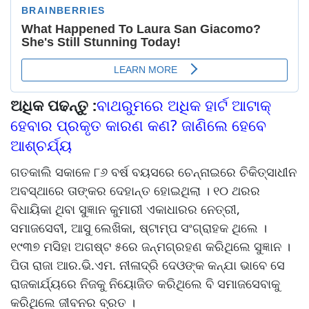
ଅଧିକ ପଢନ୍ତୁ :
ବାଥରୁମରେ ଅଧିକ ହାର୍ଟ ଆଟାକ୍
ହେବାର ପ୍ରକୃତ କାରଣ କଣ? ଜାଣିଲେ ହେବେ
ଆଶ୍ଚର୍ଯ୍ୟ
ଗତକାଲି ସକାଳେ ୮୬ ବର୍ଷ ବୟସରେ ଚେନ୍ନାଇରେ ଚିକିତ୍ସାଧୀନ
ଅବସ୍ଥାରେ ତାଙ୍କର ଦେହାନ୍ତ ହୋଇଥିଲା । ୧୦ ଥରର
ବିଧାୟିକା ଥିବା ସୁଜ୍ଞାନ କୁମାରୀ ଏକାଧାରର ନେତ୍ରୀ,
ସମାଜସେବୀ, ଆସୁ ଲେଖିକା, ଷ୍ଟାମ୍ପ ସଂଗ୍ରାହକ ଥିଲେ ।
୧୯୩୭ ମସିହା ଅଗଷ୍ଟ ୫ରେ ଜନ୍ମଗ୍ରହଣ କରିଥିଲେ ସୁଜ୍ଞାନ ।
ପିତା ରାଜା ଆର.ଭି.ଏମ. ନୀଳାଦ୍ରି ଦେଓଙ୍କ କନ୍ଯା ଭାବେ ସେ
ରାଜକାର୍ଯ୍ୟରେ ନିଜକୁ ନିୟୋଜିତ କରିଥିଲେ ବି ସମାଜସେବାକୁ
କରିଥିଲେ ଜୀବନର ବ୍ରତ ।