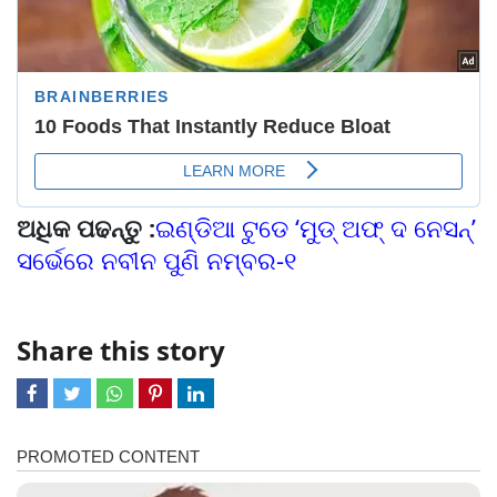
ଅଧିକ ପଢନ୍ତୁ :
ଇଣ୍ଡିଆ ଟୁଡେ ‘ମୁଡ୍‌ ଅଫ୍‌ ଦ ନେସନ୍‌’
ସର୍ଭେରେ ନବୀନ ପୁଣି ନମ୍ବର-୧
Share this story