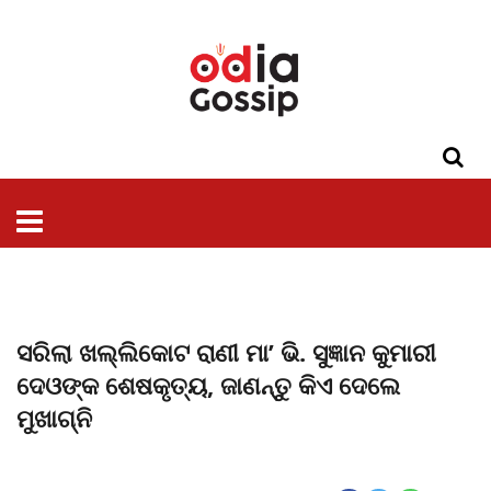
ଓଡିଶା
ଦେଶ-
ପଲିଟିକ୍ସ
ପ୍ରଶାସନ
ସ୍ୱାସ୍ଥ୍ୟ
ଗସିପ
ମନୋରଞ୍ଜନ
କ୍ରାଇମ
ଲାଇଫ
ସମସ୍ୟା
ଟେକ୍ନୋଲୋଜି
ଶିକ୍ଷା
ବିଜ୍ଞାନ
ଖେଳ
ବିଦେଶ
ସ୍ପେଶାଲ
ଷ୍ଟାଇଲ
ସରିଲା ଖଲ୍ଲିକୋଟ ରାଣୀ ମା’ ଭି. ସୁଜ୍ଞାନ କୁମାରୀ
ଦେଓଙ୍କ ଶେଷକୃତ୍ୟ, ଜାଣନ୍ତୁ କିଏ ଦେଲେ
ମୁଖାଗ୍ନି