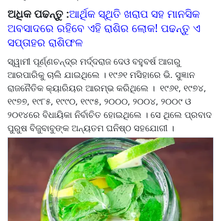
ଅଧିକ ପଢନ୍ତୁ :
ଆର୍ଥିକ ସ୍ଥିତି ଖରାପ ସହ ମାନସିକ
ଅବସାଦରେ ରହିବେ ଏହି ରାଶିର ଲୋକ! ପଢନ୍ତୁ ଏ
ସପ୍ତାହର ରାଶିଫଳ
ସ୍ୱାମୀ ପୂର୍ଣ୍ଣଚନ୍ଦ୍ର ମର୍ଦ୍ଦରାଜ ଦେଓ ବହୁବର୍ଷ ଆଗରୁ
ଆରପାରିକୁ ଚାଲି ଯାଇଥିଲେ । ୧୯୬୧ ମସିହାରେ ଭି. ସୁଜ୍ଞାନ
ରାଜନୈତିକ କ୍ୟାରିୟର ଆରମ୍ଭ କରିଥିଲେ । ୧୯୬୧, ୧୯୭୪,
୧୯୭୭, ୧୯୮୫, ୧୯୯୦, ୧୯୯୫, ୨୦୦୦, ୨୦୦୪, ୨୦୦୯ ଓ
୨୦୧୪ରେ ବିଧାୟିକା ନିର୍ବାଚିତ ହୋଇଥିଲେ । ସେ ଥିଲେ ପ୍ରବାଦ
ପୁରୁଷ ବିଜୁବାବୁଙ୍କ ଅନ୍ୟତମ ଘନିଷ୍ଠ ସହଯୋଗୀ ।