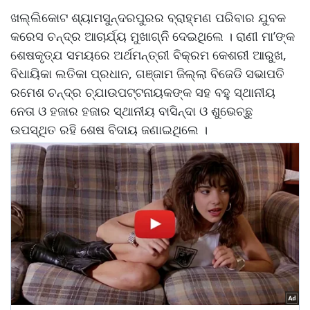
ଖଲ୍ଲିକୋଟ ଶ୍ୟାମସୁନ୍ଦରପୁରର ବ୍ରାହ୍ମଣ ପରିବାର ଯୁବକ
କରେସ ଚନ୍ଦ୍ର ଆଚାର୍ଯ୍ୟ ମୁଖାଗ୍ନି ଦେଇଥିଲେ । ରାଣୀ ମା’ଙ୍କ
ଶେଷକୃତ୍ଯ ସମୟରେ ଅର୍ଥମନ୍ତ୍ରୀ ବିକ୍ରମ କେଶରୀ ଆରୁଖ,
ବିଧାୟିକା ଲତିକା ପ୍ରଧାନ, ଗଞ୍ଜାମ ଜିଲ୍ଲା ବିଜେଡି ସଭାପତି
ରମେଶ ଚନ୍ଦ୍ର ଚ୍ଯାଉପଟ୍ଟନାୟକଙ୍କ ସହ ବହୁ ସ୍ଥାନୀୟ
ନେତା ଓ ହଜାର ହଜାର ସ୍ଥାନୀୟ ବାସିନ୍ଦା ଓ ଶୁଭେଚ୍ଛୁ
ଉପସ୍ଥିତ ରହି ଶେଷ ବିଦାୟ ଜଣାଇଥିଲେ ।