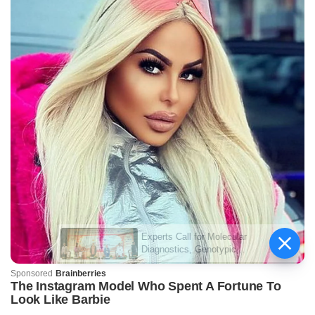
Experts Call for Molecular
Diagnostics, Genotypic
Testing, Targeted Next-
Generation Sequencing and
AI to Accelerate TB
Elimination