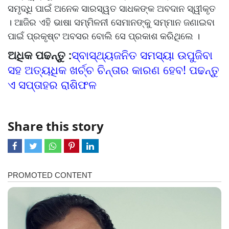
ସମୃଦ୍ଧି ପାଇଁ ଅନେକ ସାରସ୍ୱତ ସାଧକଙ୍କ ଅବଦାନ ସ୍ୱୀକୃତ
। ଆଜିର ଏହି ଭାଷା ସମ୍ମିଳନୀ ସେମାନଙ୍କୁ ସମ୍ମାନ ଜଣାଇବା
ପାଇଁ ପ୍ରକୃଷ୍ଟ ଅବସର ବୋଲି ସେ ପ୍ରକାଶ କରିଥିଲେ ।
ଅଧିକ ପଢନ୍ତୁ :
ସ୍ବାସ୍ଥ୍ୟଜନିତ ସମସ୍ୟା ଉପୁଜିବା
ସହ ଅତ୍ୟଧିକ ଖର୍ଚ୍ଚ ଚିନ୍ତାର କାରଣ ହେବ! ପଢନ୍ତୁ
ଏ ସପ୍ତାହର ରାଶିଫଳ
Share this story