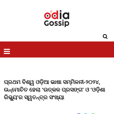
ଓଡିଶା
ଦେଶ-
ପଲିଟିକ୍ସ
ପ୍ରଶାସନ
ସ୍ୱାସ୍ଥ୍ୟ
ଗସିପ
ମନୋରଞ୍ଜନ
କ୍ରାଇମ
ଲାଇଫ
ସମସ୍ୟା
ଟେକ୍ନୋଲୋଜି
ଶିକ୍ଷା
ବିଜ୍ଞାନ
ଖେଳ
ବିଦେଶ
ସ୍ପେଶାଲ
ଷ୍ଟାଇଲ
ପ୍ରଥମ ବିଶ୍ୱ ଓଡ଼ିଆ ଭାଷା ସମ୍ମିଳନୀ-୨୦୨୪,
ଉନ୍ମୋଚିତ ହେଲା ‘ଉତ୍କଳ ପ୍ରସଙ୍ଗ’ ଓ ‘ଓଡ଼ିଶା
ରିଭୁ୍ୟ’ର ସ୍ୱତନ୍ତ୍ର ସଂଖ୍ୟା