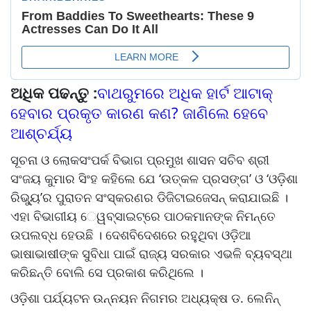
ଅଧିକ ପଢନ୍ତୁ :
ବାଥରୁମରେ ଅଧିକ ହାର୍ଟ ଆଟାକ୍
ହେବାର ପ୍ରକୃତ କାରଣ କଣ? ଜାଣିଲେ ହେବେ
ଆଶ୍ଚର୍ଯ୍ୟ
ସୂଚନା ଓ ଲୋକସଂପର୍କ ବିଭାଗ ପ୍ରମୁଖ ଶାସନ ସଚିବ ଶ୍ରୀ
ସଂଜୟ କୁମାର ସିଂହ କହିଲେ ଯେ ‘ଉତ୍କଳ ପ୍ରସଙ୍ଗ’ ଓ ‘ଓଡ଼ିଶା
ରିଭୁ୍ୟ’ର ପୁରାତନ ସଂସ୍କରଣର ଡିଜିଟାଇଜେସନ୍‌ କରାଯାଇଛି ।
ଏହା ବିଭାଗୀୟ େୱବ୍‌ସାଇଟ୍‌ରେ ପାଠକମାନଙ୍କ ନିମନ୍ତେ
ଉପଲବ୍ଧ ହେଉଛି । ଦେଶବିଦେଶରେ ରହୁଥିବା ଓଡ଼ିଆ
ଭାଷାଭାଷୀଙ୍କ ସୁବିଧା ପାଇଁ ରାଜ୍ୟ ସରକାର ଏଭଳି ବ୍ୟବସ୍ଥା
କରିଛନ୍ତି ବୋଲି ସେ ପ୍ରକାଶ କରିଥିଲେ ।
ଓଡ଼ିଶା ପର୍ଯ୍ୟଟନ ଉନ୍ନୟନ ନିଗମର ଅଧ୍ୟକ୍ଷ ଡ. ଲେନିନ୍‌