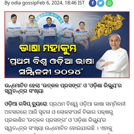
By odia gossip
Feb 6, 2024, 18:46 IST
ଉନ୍ମୋଚିତ ହେଲା ‘ଉତ୍କଳ ପ୍ରସଙ୍ଗ’ ଓ ‘ଓଡ଼ିଶା ରିଭୁ୍ୟ’ର
ସ୍ୱତନ୍ତ୍ର ସଂଖ୍ୟା
ଓଡ଼ିଆ ଗସିପ୍ ବ୍ୟୁରୋ
ପ୍ରଥମ ବିଶ୍ୱ ଓଡ଼ିଆ ଭାଷା ସମ୍ମିଳନୀ
:
ଅବସରରେ ଆଜି ସୂଚନା ଓ ଲୋକସଂପର୍କ ବିଭାଗ ପକ୍ଷରୁ
ପ୍ରକାଶିତ ‘ଉତ୍କଳ ପ୍ରସଙ୍ଗ’ ଓ ‘ଓଡ଼ିଶା ରିଭୁ୍ୟ’ର
ସ୍ୱତନ୍ତ୍ର ସଂଖ୍ୟା ଉନ୍ମୋଚିତ ହୋଇଯାଇଛି । ଏହାକୁ