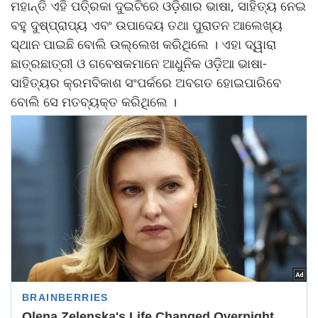
ମହାନ୍ତି ଏହି ପତି୍ରକା ଦୁଇଟିରେ ଓଡ଼ିଶାର ଭାଷା, ସାହିତ୍ୟ ନେଇ
ବହୁ ଦୁଷ୍ପ୍ରାପ୍ୟ ଏବଂ ଉପାଦେୟ ତଥା ପୁରାତନ ଆଲେଖ୍ୟ
ସ୍ଥାନ ପାଇଛି ବୋଲି ଉଲ୍ଲେଖ କରିଥିଲେ । ଏହା ଦ୍ୱାରା
ଛାତ୍ରଛାତ୍ରୀ ଓ ଗବେଷକମାନେ ଆଧୁନିକ ଓଡ଼ିଆ ଭାଷା-
ସାହିତ୍ୟର କ୍ରମବିକାଶ ସଂପର୍କରେ ଅବଗତ ହୋଇପାରିବେ
ବୋଲି ସେ ମତବ୍ୟକ୍ତ କରିଥିଲେ ।