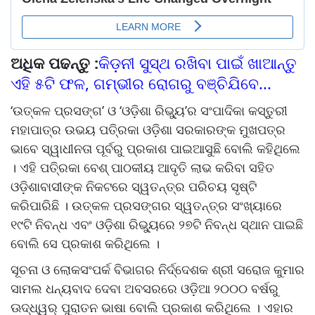
ଅଧିକ ପଢନ୍ତୁ :
କିଡ଼ନୀ ସୁସ୍ଥ ରଖିବା ପାଇଁ ଖାଆନ୍ତୁ
ଏହି ୫ଟି ଫଳ, ଗମ୍ଭୀର ରୋଗରୁ ବଞ୍ଚିଯିବେ...
‘ଉତ୍କଳ ପ୍ରସଙ୍ଗ’ ଓ ‘ଓଡ଼ିଶା ରିଭୁ୍ୟ’ର ସଂପାଦିକା କସ୍ତୁରୀ
ମହାପାତ୍ର ଉଭୟ ପତି୍ରକା ଓଡ଼ିଶା ସରକାରଙ୍କ ମୁଖପତ୍ର
ଭାବେ ସ୍ୱାଧୀନତା ପୂର୍ବରୁ ପ୍ରକାଶ ପାଇଆସୁଛି ବୋଲି କହିଥିଲେ
। ଏହି ପତି୍ରକା ବେଶ୍‌ ପାଠକୀୟ ଆଦୃତି ଲାଭ କରିବା ସହିତ
ଓଡ଼ିଶାବାସୀଙ୍କ ନିକଟରେ ସ୍ୱତନ୍ତ୍ର ପରିଚୟ ସୃଷ୍ଟି
କରିପାରିଛି । ଉତ୍କଳ ପ୍ରସଙ୍ଗର ସ୍ୱତନ୍ତ୍ର ସଂଖ୍ୟାରେ
୧୯ଟି ନିବନ୍ଧ ଏବଂ ଓଡ଼ିଶା ରିଭୁ୍ୟରେ ୨୭ଟି ନିବନ୍ଧ ସ୍ଥାନ ପାଇଛି
ବୋଲି ସେ ପ୍ରକାଶ କରିଥିଲେ ।
ସୂଚନା ଓ ଲୋକସଂପର୍କ ବିଭାଗର ନିର୍ଦ୍ଦେଶକ ଶ୍ରୀ ସରୋଜ କୁମାର
ସାମଲ ଧନ୍ୟବାଦ ଦେବା ଅବସରରେ ଓଡ଼ିଆ ୨୦୦୦ ବର୍ଷରୁ
ଊଦ୍ଧ୍ୱର୍ ପୁରାତନ ଭାଷା ବୋଲି ପ୍ରକାଶ କରିଥିଲେ । ଏହାର