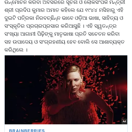
ଉନ୍ମୋଚନ କରିବା ଅବସରରେ ସୂଚନା ଓ ଲୋକସଂପର୍କ ମନ୍ତ୍ରୀ
ଶ୍ରୀ ପ୍ରଦିପ କୁମାର ଅମାତ କହିଲେ ଯେ ୧୯୪୪ ମସିହାରୁ ଏହି
ଦୁଇଟି ପତି୍ରକା ନିରବଚ୍ଛିନ୍ନ ଭାବେ ଓଡ଼ିଆ ଭାଷା, ସାହିତ୍ୟ ଓ
ସଂସ୍କୃତିର ପ୍ରଚାରପ୍ରସାର କରିଆସୁଛି । ଏହି ସ୍ୱତନ୍ତ୍ର
ସଂଖ୍ୟା ଆଗାମୀ ପିଢ଼ିଙ୍କୁ ମାତୃଭାଷା ପ୍ରତି ସଚେତନ କରିବା
ସହ ଉପାଦେୟ ଓ ସଂଗ୍ରହଣୀୟ ହେବ ବୋଲି ସେ ଆଶାବ୍ୟକ୍ତ
କରିଥିଲେ ।