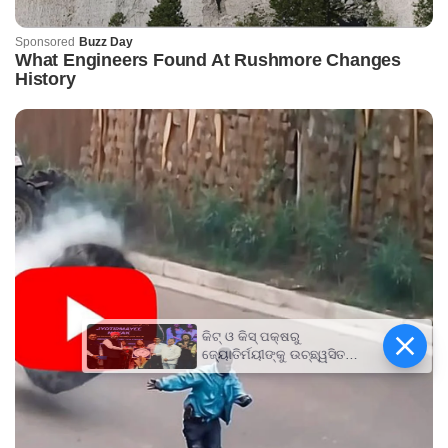
କିଟ୍‍ ଓ କିସ୍‍ ପକ୍ଷରୁ
ଜ୍ୟୋତିର୍ମୟୀଙ୍କୁ ଉଚ୍ଛ୍ୱସିତ
ସମ୍ବର୍ଦ୍ଧନା; ୫ଲକ୍ଷ ଟଙ୍କାର
ପ୍ରୋତ୍ସାହନ ରାଶି ପ୍ରଦାନ