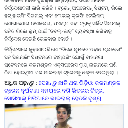
ରେଳବାଇ ବୋର୍ଡ ସୁରକ୍ଷା ସମ୍ବନ୍ଧୀୟ ଏପରି ଅନେକ
ନିର୍ଦ୍ଦେଶାବଳୀ ଜାରି କରିଛି । ଟ୍ରେନ୍ ଅପରେସନ୍ ସିଷ୍ଟମ୍, ରିଲେ
ହଟ୍ ହାଉସିଂ ସିଗନାଲ୍ ଏବଂ ଲେଭଲ୍ କ୍ରସିଂ ଟେଲିକମ୍
ଯୋଗାଯୋଗ ଉପକରଣ, ପଏଣ୍ଟ ଏବଂ ଟ୍ରାକ୍ ସର୍କିଟ ସିଗନାଲ୍
ସହିତ ରିଲେ ରୁମ୍ ପାଇଁ “ଡବଲ୍-ଲକ୍” ବ୍ୟବସ୍ଥା କରିବାକୁ
ନିର୍ଦ୍ଦେଶ ଦେଇଛି ରେଳବାଇ ବୋର୍ଡ ।
ନିର୍ଦ୍ଦେଶରେ କୁହାଯାଇଛି ଯେ “ରିଲେ ରୁମରେ ଅବାଧ ପ୍ରବେଶ”
ସହ ସିଗନାଲିଂ ସିଷ୍ଟମରେ ଟାମ୍ପରିଂ ଯୋଗୁଁ ବାହାନଗା
ଷ୍ଟେସନରେ କରମଣ୍ଡଳ ଏକ୍ସପ୍ରେସ ଲୁପ୍ ଲାଇନରେ ପଶି
ଠିଆ ହୋଇଥିବା ଏକ ମାଲବାହୀ ଟ୍ରେନକୁ ଧକ୍କା ଦେଇଥିଲା ।
ଅଧିକ ପଢ଼ନ୍ତୁ :
ଦେଖନ୍ତୁ ଛାତି ଥରା ଭିଡ଼ିଓ: କରମଣ୍ଡଳ
ଟ୍ରେନ ଦୁର୍ଘଟଣା ସମୟରେ ବଗି ଭିତରର ଚିତ୍ର,
ସୋସିଆଲ୍ ମିଡିଆରେ ଭାଇରାଲ୍ ହେଉଛି ଦୃଶ୍ୟ