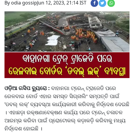
By odia gossip
Jun 12, 2023, 21:14 IST
ଓଡ଼ିଆ ଗସିପ ବ୍ୟୁରୋ :
ବାହାନଗା ଟ୍ରେନ୍ ଟ୍ରାଜେଡି ପରେ
ରେଳବାଇ ବୋର୍ଡ ଏହାର ସମସ୍ତ ସିଗ୍ନାଲିଂ ସମ୍ପତ୍ତି ପାଇଁ
‘ଡବଲ୍ ଲକ୍’ ବ୍ୟବସ୍ଥା କାର୍ଯ୍ୟକାରୀ କରିବାକୁ ନିର୍ଦ୍ଦେଶ ଦେଇଛି
। ଏହାଛଡ଼ା ରକ୍ଷଣାବେକ୍ଷଣ କାର୍ଯ୍ୟ ପରେ ଟ୍ରେନ୍ ଚଳାଚଳ
ଆରମ୍ଭ କରିବା ପାଇଁ ପ୍ରୋଟୋକଲ୍ କଡ଼ାକଡ଼ି କରିବାକୁ ମଧ୍ୟ
ନିର୍ଦ୍ଦେଶ ହୋଇଛି ।