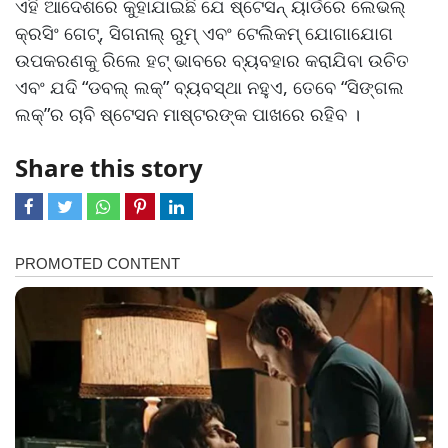
ଏହି ଆଦେଶରେ କୁହାଯାଇଛି ଯେ ଷ୍ଟେସନ୍ ୟାର୍ଡରେ ଲେଭଲ୍
କ୍ରସିଂ ଗେଟ୍, ସିଗନାଲ୍ ରୁମ୍ ଏବଂ ଟେଲିକମ୍ ଯୋଗାଯୋଗ
ଉପକରଣକୁ ରିଲେ ହଟ୍ ଭାବରେ ବ୍ୟବହାର କରାଯିବା ଉଚିତ
ଏବଂ ଯଦି “ଡବଲ୍ ଲକ୍” ବ୍ୟବସ୍ଥା ନହୁଏ, ତେବେ “ସିଙ୍ଗଲ
ଲକ୍”ର ଚାବି ଷ୍ଟେସନ ମାଷ୍ଟରଙ୍କ ପାଖରେ ରହିବ ।
Share this story