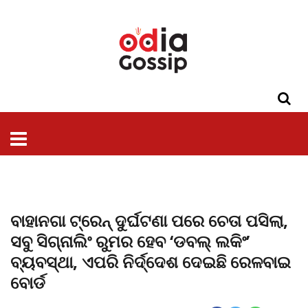
ଓଡିଶା
ଦେଶ-
ପଲିଟିକ୍ସ
ପ୍ରଶାସନ
ସ୍ୱାସ୍ଥ୍ୟ
ଗସିପ
ମନୋରଞ୍ଜନ
କ୍ରାଇମ
ଲାଇଫ
ସମସ୍ୟା
ଟେକ୍ନୋଲୋଜି
ଶିକ୍ଷା
ବିଜ୍ଞାନ
ଖେଳ
ବିଦେଶ
ସ୍ପେଶାଲ
ଷ୍ଟାଇଲ
ବାହାନଗା ଟ୍ରେନ୍ ଦୁର୍ଘଟଣା ପରେ ଚେତା ପସିଲା,
ସବୁ ସିଗ୍ନାଲିଂ ରୁମର ହେବ ‘ଡବଲ୍ ଲକିଂ’
ବ୍ୟବସ୍ଥା, ଏପରି ନିର୍ଦ୍ଦେଶ ଦେଇଛି ରେଳବାଇ
ବୋର୍ଡ