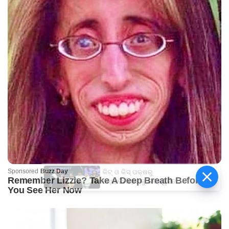
କିଟ୍‍ ଓ କିସ୍‍ ପକ୍ଷରୁ
ଜ୍ୟୋତିର୍ମୟୀଙ୍କୁ ଉଚ୍ଛ୍ୱସିତ
ସମ୍ବର୍ଦ୍ଧନା; ୫ଲକ୍ଷ ଟଙ୍କାର
ପ୍ରୋତ୍ସାହନ ରାଶି ପ୍ରଦାନ