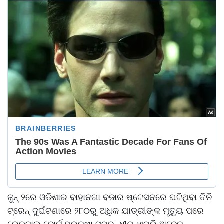
ଜୁନ୍ ୨ରେ ଓଡିଶାର ବାହାନଗା ବଜାର ଷ୍ଟେସନରେ ଘଟିଥିବା ତିନି
ଟ୍ରେନ୍ ଦୁର୍ଘଟଣାରେ ୨୮୦ରୁ ଅଧିକ ଯାତ୍ରୀଙ୍କ ମୃତ୍ୟୁ ପରେ