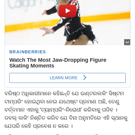
ବରିଷ୍ଠ ଅଧିକାରୀମାନେ କହିଛନ୍ତି ଯେ ଇଣ୍ଟରଲକିଂ ସିଷ୍ଟମ
ଟାମ୍ପରିଂ ହୋଇଥିବା ନେଇ ଯଥେଷ୍ଟ ପ୍ରମାଣ ଅଛି, ତେଣୁ
ବର୍ତ୍ତମାନ ଏହାକୁ ‘ଟ୍ୟାମ୍ପରିଂ-ନିରୋଧୀ’ କରିବାକୁ ପଡିବ ।
ଡବଲ୍ ଲକିଂ ନିଶ୍ଚିତ କରିବ ଯେ ବିନା ଅନୁମତିରେ ଏହି ସ୍ଥାନକୁ
ଯେପରି କେହି ପ୍ରବେଶ ନ କରେ ।