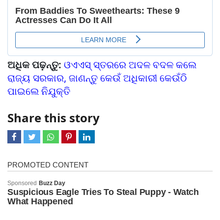
ଅଧିକ ପଢ଼ନ୍ତୁ:
ଓଏଏସ୍‌‌ ସ୍ତରରେ ଅଦଳ ବଦଳ କଲେ
ରାଜ୍ୟ ସରକାର, ଜାଣନ୍ତୁ କେଉଁ ଅଧିକାରୀ କେଉଁଠି
ପାଇଲେ ନିଯୁକ୍ତି
Share this story