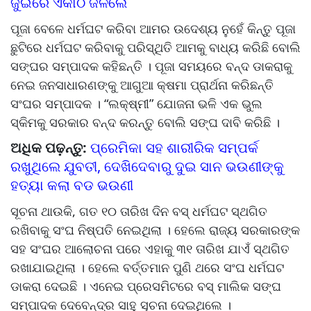
ଜୁଇରେ ଏକାଠି ଜଳିଲେ
ପୂଜା ବେଳେ ଧର୍ମଘଟ କରିବା ଆମର ଉଦେଶ୍ୟ ନୁହେଁ କିନ୍ତୁ ପୂଜା
ଛୁଟିରେ ଧର୍ମଘଟ କରିବାକୁ ପରିସ୍ଥିତି ଆମକୁ ବାଧ୍ୟ କରିଛି ବୋଲି
ସଙ୍ଘର ସମ୍ପାଦକ କହିଛନ୍ତି । ପୂଜା ସମୟରେ ବନ୍ଦ ଡାକରାକୁ
ନେଇ ଜନସାଧାରଣଙ୍କୁ ଆଗୁଆ କ୍ଷମା ପ୍ରାର୍ଥନା କରିଛନ୍ତି
ସଂଘର ସମ୍ପାଦକ । “ଲକ୍ଷ୍ମୀ” ଯୋଜନା ଭଳି ଏକ ଭୁଲ
ସ୍କିମକୁ ସରକାର ବନ୍ଦ କରନ୍ତୁ ବୋଲି ସଙ୍ଘ ଦାବି କରିଛି ।
ଅଧିକ ପଢ଼ନ୍ତୁ:
ପ୍ରେମିକା ସହ ଶାରୀରିକ ସମ୍ପର୍କ
ରଖୁଥିଲେ ଯୁବତୀ, ଦେଖିଦେବାରୁ ଦୁଇ ସାନ ଭଉଣୀଙ୍କୁ
ହତ୍ୟା କଲା ବଡ ଭଉଣୀ
ସୂଚନା ଥାଉକି, ଗତ ୧୦ ତାରିଖ ଦିନ ବସ୍ ଧର୍ମଘଟ ସ୍ଥଗିତ
ରଖିବାକୁ ସଂଘ ନିଷ୍ପତି ନେଇଥିଲା । ହେଲେ ରାଜ୍ୟ ସରକାରଙ୍କ
ସହ ସଂଘର ଆଲୋଚନା ପରେ ଏହାକୁ ୩୧ ତାରିଖ ଯାଏଁ ସ୍ଥଗିତ
ରଖାଯାଇଥିଲା । ହେଲେ ବର୍ତ୍ତମାନ ପୁଣି ଥରେ ସଂଘ ଧର୍ମଘଟ
ଡାକରା ଦେଇଛି । ଏନେଇ ପ୍ରେସମିଟରେ ବସ୍ ମାଲିକ ସଙ୍ଘ
ସମ୍ପାଦକ ଦେବେନ୍ଦ୍ର ସାହୁ ସୂଚନା ଦେଇଥିଲେ ।