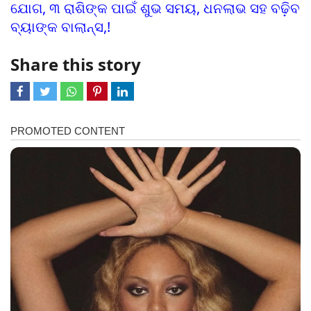
ଯୋଗ, ୩ ରାଶିଙ୍କ ପାଇଁ ଶୁଭ ସମୟ, ଧନଲାଭ ସହ ବଢି଼ବ
ବ୍ୟାଙ୍କ ବାଲାନ୍ସ,!
Share this story