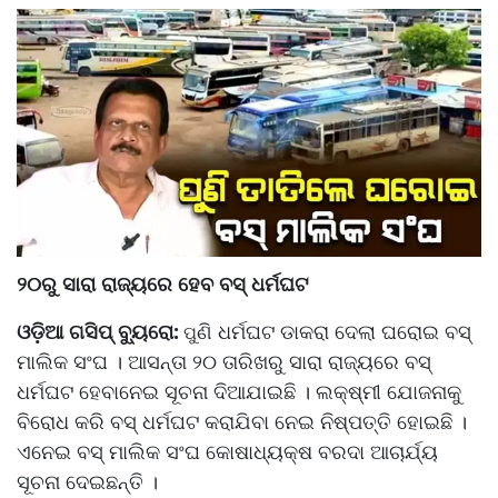
୨୦ରୁ ସାରା ରାଜ୍ୟରେ ହେବ ବସ୍‌ ଧର୍ମଘଟ
ଓଡ଼ିଆ ଗସିପ୍ ବ୍ୟୁରୋ:
ଣି ଧର୍ମଘଟ ଡାକରା ଦେଲା ଘରୋଇ ବସ୍‌
ପୁ
ମାଲିକ ସଂଘ । ଆସନ୍ତା ୨୦ ତାରିଖରୁ ସାରା ରାଜ୍ୟରେ ବସ୍‌
ଧର୍ମଘଟ ହେବାନେଇ ସୂଚନା ଦିଆଯାଇଛି । ଲକ୍ଷ୍ମୀ ଯୋଜନାକୁ
ବିରୋଧ କରି ବସ୍‌ ଧର୍ମଘଟ କରାଯିବା ନେଇ ନିଷ୍ପତ୍ତି ହୋଇଛି ।
ଏନେଇ ବସ୍‌ ମାଲିକ ସଂଘ କୋଷାଧ୍ୟକ୍ଷ ବରଦା ଆଚାର୍ଯ୍ୟ
ସୂଚନା ଦେଇଛନ୍ତି ।