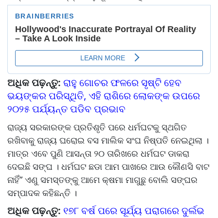
ଅଧିକ ପଢ଼ନ୍ତୁ:
ରାହୁ ଗୋଚର ଫଳରେ ସୃଷ୍ଟି ହେବ
ଭୟଙ୍କର ପରିସ୍ଥିତି, ଏହି ରାଶିରେ ଲୋକଙ୍କ ଉପରେ
୨୦୨୫ ପର୍ଯ୍ୟନ୍ତ ପଡିବ ପ୍ରଭାବ
ରାଜ୍ୟ ସରକାରଙ୍କ ପ୍ରତିଶୃତି ପରେ ଧର୍ମଘଟକୁ ସ୍ଥଗିତ
ରଖିବାକୁ ରାଜ୍ୟ ଘରୋଇ ବସ ମାଲିକ ସଂଘ ନିଷ୍ପତି ନେଇଥିଲା ।
ମାତ୍ର ଏବେ ପୁଣି ଆସନ୍ତା ୨୦ ତାରିଖରେ ଧର୍ମଘଟ ଡାକରା
ଦେଇଛି ସଙ୍ଘ । ଧର୍ମଘଟ ଛଡା ଆମ ପାଖରେ ଆଉ କୌଣସି ବାଟ
ନାହିଁ” ଏଣୁ ସମସ୍ତଙ୍କୁ ଆମେ କ୍ଷମା ମାଗୁଛୁ ବୋଲି ସଙ୍ଘର
ସମ୍ପାଦକ କହିଛନ୍ତି ।
ଅଧିକ ପଢ଼ନ୍ତୁ:
୧୭୮ ବର୍ଷ ପରେ ସୂର୍ଯ୍ୟ ପରାଗରେ ଦୁର୍ଲଭ