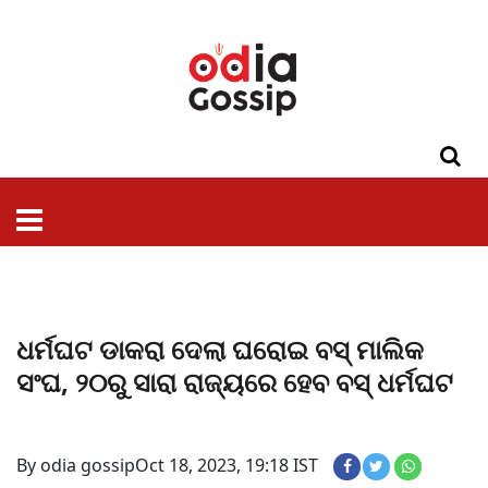
ଓଡିଶା
ଦେଶ-
ପଲିଟିକ୍ସ
ପ୍ରଶାସନ
ସ୍ୱାସ୍ଥ୍ୟ
ଗସିପ
ମନୋରଞ୍ଜନ
କ୍ରାଇମ
ଲାଇଫ
ସମସ୍ୟା
ଟେକ୍ନୋଲୋଜି
ଶିକ୍ଷା
ବିଜ୍ଞାନ
ଖେଳ
ବିଦେଶ
ସ୍ପେଶାଲ
ଷ୍ଟାଇଲ
ଧର୍ମଘଟ ଡାକରା ଦେଲା ଘରୋଇ ବସ୍ ମାଲିକ
ସଂଘ, ୨୦ରୁ ସାରା ରାଜ୍ୟରେ ହେବ ବସ୍‌ ଧର୍ମଘଟ
By odia gossip
Oct 18, 2023, 19:18 IST