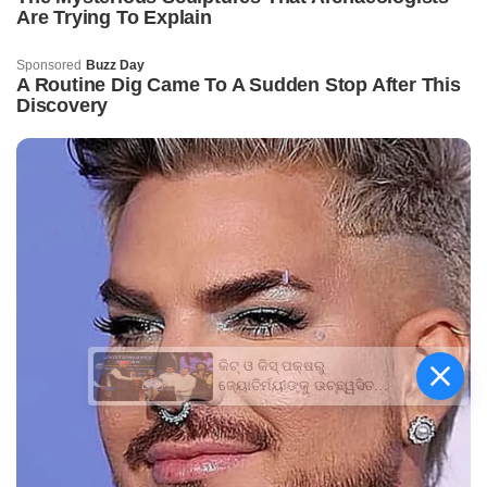
କିଟ୍‍ ଓ କିସ୍‍ ପକ୍ଷରୁ
ଜ୍ୟୋତିର୍ମୟୀଙ୍କୁ ଉଚ୍ଛ୍ୱସିତ
ସମ୍ବର୍ଦ୍ଧନା; ୫ଲକ୍ଷ ଟଙ୍କାର
ପ୍ରୋତ୍ସାହନ ରାଶି ପ୍ରଦାନ