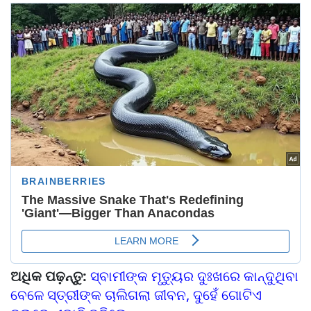
ଅଧିକ ପଢ଼ନ୍ତୁ:
ସ୍ବାମୀଙ୍କ ମୃତ୍ୟୁର ଦୁଃଖରେ କାନ୍ଦୁଥିବା
ବେଳେ ସ୍ତ୍ରୀଙ୍କ ଚାଲିଗଲା ଜୀବନ, ଦୁହେଁ ଗୋଟିଏ