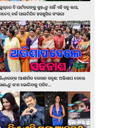
ଭୁଲ୍‌ରେ ବି ପାର୍ଟନରଙ୍କୁ କୁହନ୍ତୁ ନାହିଁ ଏହି ସବୁ କଥା,
ନଚେତ୍‌ ନର୍କ ପାଲଟିଯିବ ହସଖୁସିର ସଂସାର!
କିନ୍ନରଙ୍କ ଆଶୀର୍ବାଦ ବରଦାନ ସଦୃଶ: ଅଭିଶାପ ଦେଲେ
ଜାଣନ୍ତୁ କ’ଣ ଭୋଗିବାକୁ ପଡିବ...