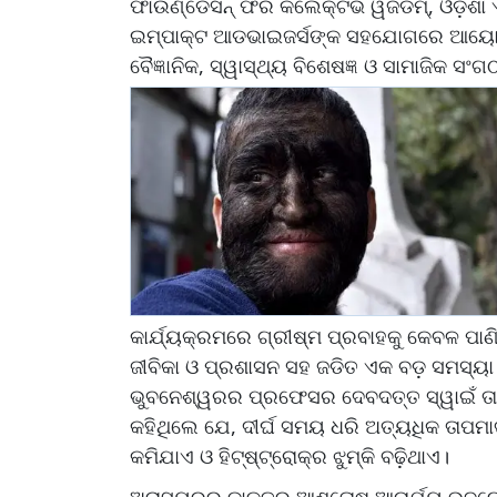
ଫାଉଣ୍ଡେସନ୍ ଫର କଲେକ୍ଟିଭ ୱିଜଡମ୍, ଓଡ଼ିଶ
ଇମ୍ପାକ୍ଟ ଆଡଭାଇଜର୍ସଙ୍କ ସହଯୋଗରେ ଆୟୋଜିତ ଏ
ବୈଜ୍ଞାନିକ, ସ୍ୱାସ୍ଥ୍ୟ ବିଶେଷଜ୍ଞ ଓ ସାମାଜିକ 
କାର୍ଯ୍ୟକ୍ରମରେ ଗ୍ରୀଷ୍ମ ପ୍ରବାହକୁ କେବଳ ପାଣି
ଜୀବିକା ଓ ପ୍ରଶାସନ ସହ ଜଡିତ ଏକ ବଡ଼ ସମସ୍ୟ
ଭୁବନେଶ୍ୱରର ପ୍ରଫେସର ଦେବଦତ୍ତ ସ୍ୱାଇଁ ତା
କହିଥିଲେ ଯେ, ଦୀର୍ଘ ସମୟ ଧରି ଅତ୍ୟଧିକ ତାପ
କମିଯାଏ ଓ ହିଟ୍‌ଷ୍ଟ୍ରୋକ୍‌ର ଝୁମ୍କି ବଢ଼ିଥାଏ।
ଅରାସ୍ୟୁରର ଡାକ୍ତର ଆଶୁତୋଷ ଆଚାର୍ଯ୍ୟ ଭୁବ