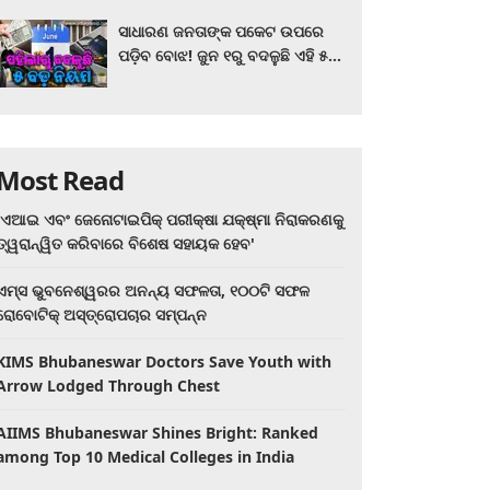
ସାଧାରଣ ଜନତାଙ୍କ ପକେଟ ଉପରେ
ପଡ଼ିବ ବୋଝ! ଜୁନ ୧ରୁ ବଦଳୁଛି ଏହି ୫
ବଡ଼ ନିୟମ
Most Read
'ଏଆଇ ଏବଂ ଜେନୋଟାଇପିକ୍ ପରୀକ୍ଷା ଯକ୍ଷ୍ମା ନିରାକରଣକୁ
ତ୍ୱରାନ୍ୱିତ କରିବାରେ ବିଶେଷ ସହାୟକ ହେବ'
ଏମ୍ସ ଭୁବନେଶ୍ୱରର ଅନନ୍ୟ ସଫଳତା, ୧୦୦ଟି ସଫଳ
ରୋବୋଟିକ୍ ଅସ୍ତ୍ରୋପଚାର ସମ୍ପନ୍ନ
KIMS Bhubaneswar Doctors Save Youth with
Arrow Lodged Through Chest
AIIMS Bhubaneswar Shines Bright: Ranked
among Top 10 Medical Colleges in India