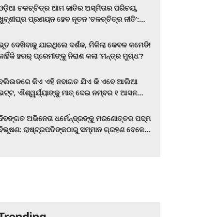
ଓଡ଼ିଆ ଚଳଚ୍ଚିତ୍ର ଆମ ଜାତିର ଅସ୍ମିତାର ପରିଚୟ,
ଖୁବ୍‌ଶୀଘ୍ର ପ୍ରଣୟନ ହେବ ନୂତନ ‘ଚଳଚ୍ଚିତ୍ର ନୀତି’:
ମୁଖ୍ୟମନ୍ତ୍ରୀ ମୋହନ ଚରଣ ମାଝୀ
ଭୂତ ଦେଖିବାକୁ ଯାଇଥିଲେ ଦର୍ଶକ, ମିଳିଲା କେବଳ କମେଡି!
କାହିଁକି ହରର୍‌ ପ୍ରେମୀଙ୍କୁ ନିରାଶ କଲା ‘ମନ୍ତ୍ର ମୁଗ୍ଧ’?
ବଲିଉଡରେ କିଏ ଏହି ନବାଗତ ଯିଏ କି ଏବେ ଆଲିଆ
ଭଟ୍ଟ, ଐଶ୍ୱର୍ଯ୍ୟାଙ୍କୁ ମାତ୍‌ ଦେଇ ନମ୍ବର ୧ ଆସନ
ହାତେଇଛନ୍ତି, ସିନେ ପ୍ରେମୀ ଏବେ ହିଁ ଜାଣି ନିଅନ୍ତୁ ...
ଦିବଙ୍ଗତ ଅଭିନେତା ଧର୍ମେନ୍ଦ୍ରଙ୍କୁ ମରଣୋତ୍ତର ପଦ୍ମ
ବିଭୂଷଣ: ରାଷ୍ଟ୍ରପତିଙ୍କଠାରୁ ସମ୍ମାନ ଗ୍ରହଣ ବେଳେ
ଭାବପ୍ରବଣ ହେଲେ ହେମା ମାଳିନୀ
Trending