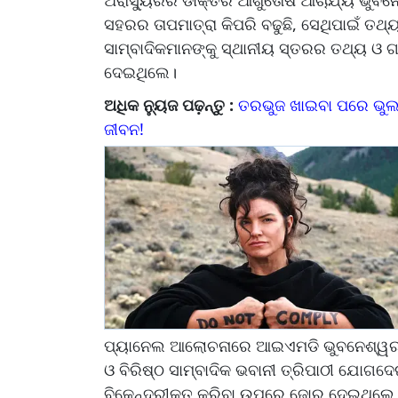
ସହରର ତାପମାତ୍ରା କିପରି ବଢୁଛି, ସେଥିପାଇଁ ତଥ
ସାମ୍ବାଦିକମାନଙ୍କୁ ସ୍ଥାନୀୟ ସ୍ତରର ତଥ୍ୟ ଓ 
ଦେଇଥିଲେ।
ଅଧିକ ନ୍ୟୁଜ ପଢ଼ନ୍ତୁ :
ତରଭୁଜ ଖାଇବା ପରେ ଭୁଲରେ
ଜୀବନ!
ପ୍ୟାନେଲ ଆଲୋଚନାରେ ଆଇଏମଡି ଭୁବନେଶ୍ୱରର ନିର
ଓ ବିରିଷ୍ଠ ସାମ୍ବାଦିକ ଭବାନୀ ତ୍ରିପାଠୀ ଯୋଗଦେ
ବିକେନ୍ଦ୍ରୀକୃତ କରିବା ଉପରେ ଜୋର ଦେଇଥିଲେ । 