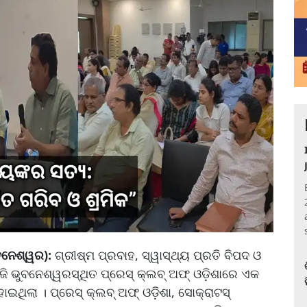
ୁବନେଶ୍ୱର):
ଗ୍ରୀଷ୍ମ ପ୍ରବାହ, ସ୍ୱାସ୍ଥ୍ୟ ପ୍ରତି ବିପଦ ଓ
ି ଭୁବନେଶ୍ୱରସ୍ଥିତ ପ୍ରେସ୍ କ୍ଲବ୍ ଅଫ୍ ଓଡ଼ିଶାରେ ଏକ
ଥିଲା । ପ୍ରେସ୍ କ୍ଲବ୍ ଅଫ୍ ଓଡ଼ିଶା, ସୋକ୍ରାଟସ୍