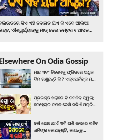
ବଲିଉଡରେ କିଏ ଏହି ନବାଗତ ଯିଏ କି ଏବେ ଆଲିଆ
ଭଟ୍ଟ, ଐଶ୍ୱର୍ଯ୍ୟାଙ୍କୁ ମାତ୍‌ ଦେଇ ନମ୍ବର ୧ ଆସନ
ହାତେଇଛନ୍ତି, ସିନେ ପ୍ରେମୀ ଏବେ ହିଁ ଜାଣି ନିଅନ୍ତୁ ...
Elsewhere On Odia Gossip
ମାଛ ଏବଂ ଚିକେନକୁ ଫ୍ରିଜରେ ଅଧିକ
ଦିନ ରଖୁଛନ୍ତି କି ? ଏକ୍ସପର୍ଟଙ୍କ ମତ
କିଛି ଏପରି ରହିଛି...
ପ୍ରଚଣ୍ଡ ଖରାରେ ବି ଚମକିବ ତ୍ୱଚା;
ଚେହେରାର ଚମକ ଦେଖି ସଭିଏଁ ପଚାରିବେ
ଗ୍ଲୋ’ର ସିକ୍ରେଟ! ଆପଣାନ୍ତୁ ଏହି...
ବର୍ଷ ଶେଷ ଯାଏଁ ୩ଟି ରାଶି ଉପରେ ରହିବ
ଶନିଙ୍କ କୋପଦୃଷ୍ଟି, ଜାଣନ୍ତୁ
ଆପଣଙ୍କ ରାଶି ଏଥିରେ ନାହିଁ ତ?