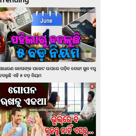
ସାଧାରଣ ଜନତାଙ୍କ ପକେଟ ଉପରେ ପଡ଼ିବ ବୋଝ! ଜୁନ ୧ରୁ
ବଦଳୁଛି ଏହି ୫ ବଡ଼ ନିୟମ