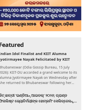
Featured
Indian Idol Finalist and KIIT Alumna
Jyotirmayee Nayak Felicitated by KIIT
Bhubaneswar (Odia Gossip Bureau, 15 July
2026): KIIT-DU accorded a grand welcome to its
alumna Jyotirmayee Nayak on Wednesday after
she returned to Bhubaneswar following her
qualification for the Gra
କିଟ୍‍ ଛାତ୍ରୀ ‘ଇଣ୍ଡିଆନ୍ ଆଇଡଲ୍‌’ ୨୦୨୬; ଗ୍ରାଣ୍ଡ
ଫିନାଲିଷ୍ଟ ଜ୍ୟୋତିର୍ମୟୀଙ୍କ ହୋମ୍‍କମିଂ ସେଲିବ୍ରେସନ୍‍,
କିଟରେ ଉଚ୍ଛ୍ୱସିତ ସମ୍ବର୍ଦ୍ଧନା