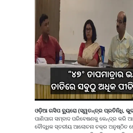
ଓଡ଼ିଆ ଗସିପ ବ୍ୟୁରୋ (ସ୍ୱତନ୍ତ୍ର ପ୍ରତିନିଧି, ଭ
ପାଣିପାଗ ସମ୍ବାଦ ପରିବେଷଣକୁ କେନ୍ଦ୍ର କରି ଆଜ
ବୌଦ୍ଧିକ ସ୍ତରୀୟ ଆଲୋଚନା ଚକ୍ର ଅନୁଷ୍ଠିତ ହୋଇ