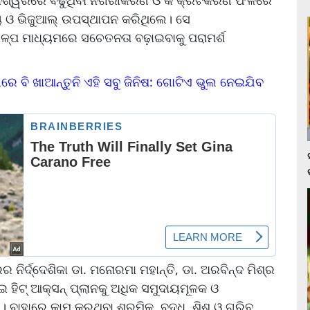
୍ୟ ଓ ଭିଜୁଆଲ୍ ଉପସ୍ଥାପନ କରିଥିଲେ। ସେ
ଗଳ୍ପ ମାଧ୍ୟମରେ ସଚେତନତା ବଢ଼ାଇବାକୁ ପରାମର୍ଶ
 ବି ଖାଆନ୍ତୁନି ଏହି ସବୁ ଜିନିଷ: ଗୋଟିଏ ଭୁଲ ନେଇଯିବ
୍ଦ୍ଦେଶିକା ଡା. ମନୋରମା ମହାନ୍ତି, ଡା. ଅରବିନ୍ଦ ମିଶ୍ର
ଇ ହିଟ୍ ଆକ୍ସନ୍ ପ୍ଲାନକୁ ଅଧିକ ସମୁଦାୟମୂଳକ ଓ
ବାହାରେ କାମ କରୁଥିବା ଶ୍ରମିକ, ବୃଦ୍ଧ, ଶିଶୁ ଓ ଗରିବ