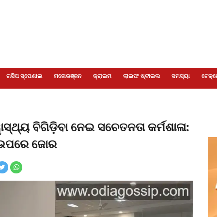
ଗସିପ ସ୍ପେଶାଲ
ମନୋରଞ୍ଜନ
କ୍ରାଇମ
ଲାଇଫ ଷ୍ଟାଇଲ
ସମସ୍ୟା
ଟେକ୍ନ
ାସ୍ଥ୍ୟ ବିଗିଡ଼ିବା ନେଇ ସଚେତନତା କର୍ମଶାଳା:
କା ଉପରେ ଜୋର