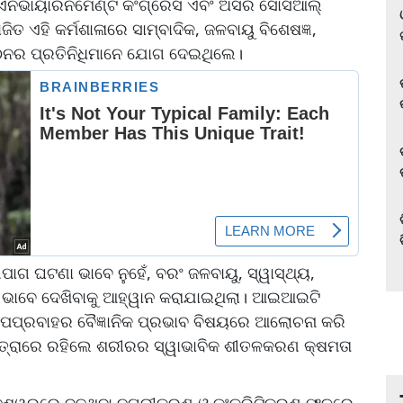
ା ଏନଭାୟାରନମେଣ୍ଟ କଂଗ୍ରେସ ଏବଂ ଅସର ସୋସିଆଲ୍
ହି କର୍ମଶାଳାରେ ସାମ୍ବାଦିକ, ଜଳବାୟୁ ବିଶେଷଜ୍ଞ,
ସଂଗଠନର ପ୍ରତିନିଧିମାନେ ଯୋଗ ଦେଇଥିଲେ।
ପାଗ ଘଟଣା ଭାବେ ନୁହେଁ, ବରଂ ଜଳବାୟୁ, ସ୍ୱାସ୍ଥ୍ୟ,
ା ଭାବେ ଦେଖିବାକୁ ଆହ୍ୱାନ କରାଯାଇଥିଲା। ଆଇଆଇଟି
ପପ୍ରବାହର ବୈଜ୍ଞାନିକ ପ୍ରଭାବ ବିଷୟରେ ଆଲୋଚନା କରି
ମାତ୍ରାରେ ରହିଲେ ଶରୀରର ସ୍ୱାଭାବିକ ଶୀତଳକରଣ କ୍ଷମତା
ନେଶ୍ୱରରେ ବଢୁଥିବା ନଗରୀକରଣ ଓ କଂକ୍ରିଟିକରଣ ଫଳରେ