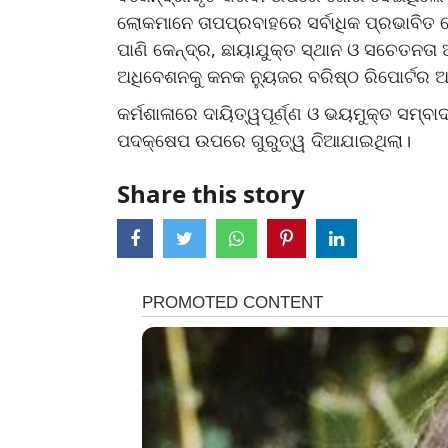
ଲୋକମାନେ ତାପପ୍ରବାହରେ ସର୍ବାଧିକ ପ୍ରଭାବିତ ହ
ପାଣି କେନ୍ଦ୍ର, ଛାୟାଯୁକ୍ତ ସ୍ଥାନ ଓ ସଚେତନ
ଅଧିବେଶନକୁ କନକ ନ୍ୟୁଜର ବରିଷ୍ଠ ରିପୋର୍ଟର ଅ
କର୍ମଶାଳାରେ ଦାୟିତ୍ୱପୂର୍ଣ୍ଣ ଓ ଭୟମୁକ୍ତ ସମ୍ବ
ପଦକ୍ଷେପ ଉପରେ ଗୁରୁତ୍ୱ ଦିଆଯାଇଥିଲା।
Share this story