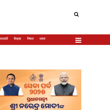
ୋଲୋଜି
ଶିକ୍ଷା
ବିଜ୍ଞାନ
ଖେଳ