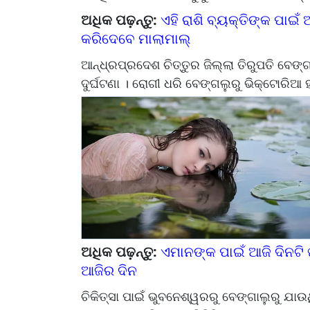
ଅଧିକ ପଢ଼ନ୍ତୁ:
ଏହି ରାଶି ବ୍ୟକ୍ତିଙ୍କ ପାଇଁ
କରିଦେବେ ମାଲାମାଲ୍
ଆନ୍ଧ୍ରପ୍ରଦେଶ ଚିତ୍ତୁର ଜିଲ୍ଲା ତିରୁପତି ବେଙ୍ଗ
ଦୁର୍ଘଟଣା । ରୋଗୀ ଧରି ବେଙ୍ଗଲୁରୁ ଭିକ୍ଟୋରିଆ ହସ
ଅଧିକ ପଢ଼ନ୍ତୁ:
ଏମାନଙ୍କ ପାଇଁ ଆଜି ଦିନଟି
ଆଜିର ଦିନ
ଚିକିତ୍ସା ପାଇଁ ଭୁବନେଶ୍ୱରରୁ ବେଙ୍ଗାଲୁରୁ ଯା