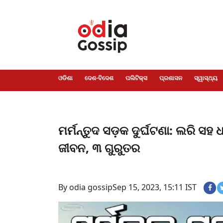
ଓଡିଶା
ଦେଶ-
ପଲିଟିକ୍ସ
ପ୍ରଶାସନ
ସ୍ୱାସ୍ଥ୍ୟ
ଗସିପ
ମନୋରଞ୍ଜନ
କ୍ରାଇମ
ଲାଇଫ
ସମସ୍ୟା
ଟେକ୍ନୋଲୋଜି
ଶିକ୍ଷା
ବିଜ୍ଞାନ
ଖେଳ
ବିଦେଶ
ସ୍ପେଶାଲ
ଷ୍ଟାଇଲ
ଓଡିଶା
ଦେଶ-ବିଦେଶ
ପଲିଟିକ୍ସ
ପ୍ରଶାସନ
ସ୍ୱାସ୍ଥ୍ୟ
ମର୍ମନ୍ତୁଦ ସଡ଼କ ଦୁର୍ଘଟଣା: ଲରି ସହ 
ଜୀବନ, ୩ ଗୁରୁତର
By odia gossip
Sep 15, 2023, 15:11 IST