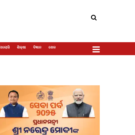
ୋଲୋଜି
ଶିକ୍ଷା
ବିଜ୍ଞାନ
ଖେଳ