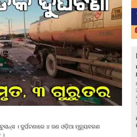
ୁଲାନ୍ସ । ଦୁର୍ଘଟଣାରେ ୪ ଜଣ ଓଡ଼ିଆ ମୃତ୍ୟୁବରଣ
 ।