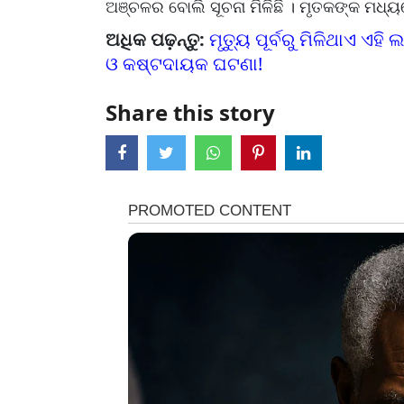
ଅଞ୍ଚଳର ବୋଲି ସୂଚନା ମିଳିଛି । ମୃତକଙ୍କ ମଧ୍ୟ
ଅଧିକ ପଢ଼ନ୍ତୁ:
ମୃତ୍ୟୁ ପୂର୍ବରୁ ମିଳିଥାଏ ଏ
ଓ କଷ୍ଟଦାୟକ ଘଟଣା!
Share this story