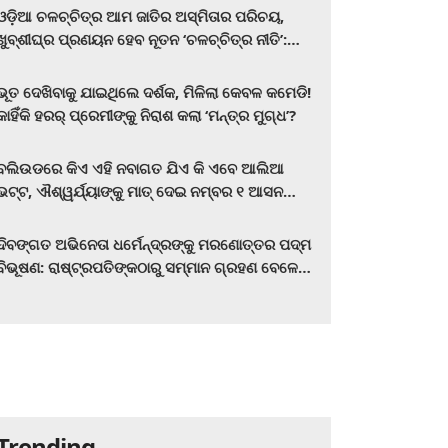
ଓଡ଼ିଆ ଚଳଚ୍ଚିତ୍ର ଆମ ଜାତିର ଅସ୍ମିତାର ପରିଚୟ,
ଖୁବ୍‌ଶୀଘ୍ର ପ୍ରଣୟନ ହେବ ନୂତନ ‘ଚଳଚ୍ଚିତ୍ର ନୀତି’:
ମୁଖ୍ୟମନ୍ତ୍ରୀ ମୋହନ ଚରଣ ମାଝୀ
ଭୂତ ଦେଖିବାକୁ ଯାଇଥିଲେ ଦର୍ଶକ, ମିଳିଲା କେବଳ କମେଡି!
କାହିଁକି ହରର୍‌ ପ୍ରେମୀଙ୍କୁ ନିରାଶ କଲା ‘ମନ୍ତ୍ର ମୁଗ୍ଧ’?
ବଲିଉଡରେ କିଏ ଏହି ନବାଗତ ଯିଏ କି ଏବେ ଆଲିଆ
ଭଟ୍ଟ, ଐଶ୍ୱର୍ଯ୍ୟାଙ୍କୁ ମାତ୍‌ ଦେଇ ନମ୍ବର ୧ ଆସନ
ହାତେଇଛନ୍ତି, ସିନେ ପ୍ରେମୀ ଏବେ ହିଁ ଜାଣି ନିଅନ୍ତୁ ...
ଦିବଙ୍ଗତ ଅଭିନେତା ଧର୍ମେନ୍ଦ୍ରଙ୍କୁ ମରଣୋତ୍ତର ପଦ୍ମ
ବିଭୂଷଣ: ରାଷ୍ଟ୍ରପତିଙ୍କଠାରୁ ସମ୍ମାନ ଗ୍ରହଣ ବେଳେ
ଭାବପ୍ରବଣ ହେଲେ ହେମା ମାଳିନୀ
Trending