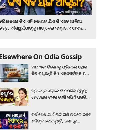
ବଲିଉଡରେ କିଏ ଏହି ନବାଗତ ଯିଏ କି ଏବେ ଆଲିଆ
ଭଟ୍ଟ, ଐଶ୍ୱର୍ଯ୍ୟାଙ୍କୁ ମାତ୍‌ ଦେଇ ନମ୍ବର ୧ ଆସନ
ହାତେଇଛନ୍ତି, ସିନେ ପ୍ରେମୀ ଏବେ ହିଁ ଜାଣି ନିଅନ୍ତୁ ...
Elsewhere On Odia Gossip
ମାଛ ଏବଂ ଚିକେନକୁ ଫ୍ରିଜରେ ଅଧିକ
ଦିନ ରଖୁଛନ୍ତି କି ? ଏକ୍ସପର୍ଟଙ୍କ ମତ
କିଛି ଏପରି ରହିଛି...
ପ୍ରଚଣ୍ଡ ଖରାରେ ବି ଚମକିବ ତ୍ୱଚା;
ଚେହେରାର ଚମକ ଦେଖି ସଭିଏଁ ପଚାରିବେ
ଗ୍ଲୋ’ର ସିକ୍ରେଟ! ଆପଣାନ୍ତୁ ଏହି...
ବର୍ଷ ଶେଷ ଯାଏଁ ୩ଟି ରାଶି ଉପରେ ରହିବ
ଶନିଙ୍କ କୋପଦୃଷ୍ଟି, ଜାଣନ୍ତୁ
ଆପଣଙ୍କ ରାଶି ଏଥିରେ ନାହିଁ ତ?