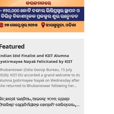
Featured
Indian Idol Finalist and KIIT Alumna
Jyotirmayee Nayak Felicitated by KIIT
Bhubaneswar (Odia Gossip Bureau, 15 July
2026): KIIT-DU accorded a grand welcome to its
alumna Jyotirmayee Nayak on Wednesday after
she returned to Bhubaneswar following her
qualification for the Gra
କିଟ୍‍ ଛାତ୍ରୀ ‘ଇଣ୍ଡିଆନ୍ ଆଇଡଲ୍‌’ ୨୦୨୬; ଗ୍ରାଣ୍ଡ
ଫିନାଲିଷ୍ଟ ଜ୍ୟୋତିର୍ମୟୀଙ୍କ ହୋମ୍‍କମିଂ ସେଲିବ୍ରେସନ୍‍,
କିଟରେ ଉଚ୍ଛ୍ୱସିତ ସମ୍ବର୍ଦ୍ଧନା