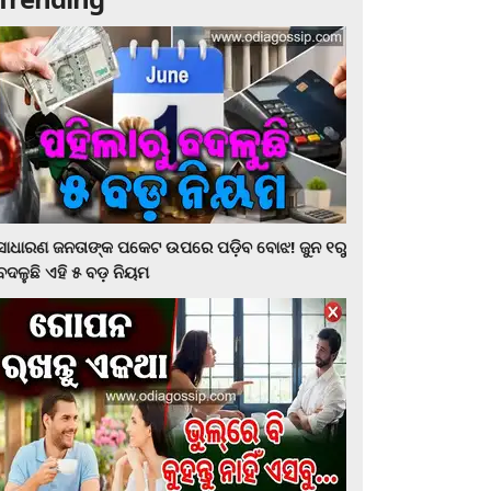
ସାଧାରଣ ଜନତାଙ୍କ ପକେଟ ଉପରେ ପଡ଼ିବ ବୋଝ! ଜୁନ ୧ରୁ
ବଦଳୁଛି ଏହି ୫ ବଡ଼ ନିୟମ