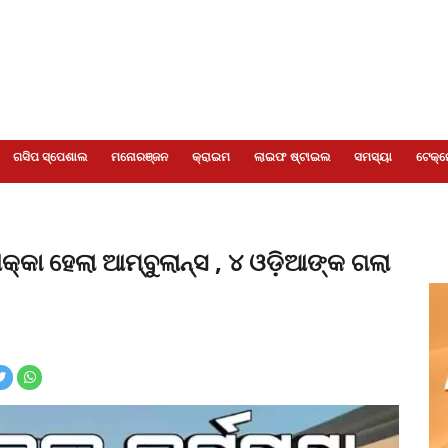
ଗସିପ ସ୍ପେଶାଲ
ମନୋରଞ୍ଜନ
କ୍ରାଇମ
ଲାଇଫ ଷ୍ଟାଇଲ
ସମସ୍ୟା
ଟେକ୍ନ
ଧକ୍କା ହେଲା ଆମ୍ବୁଲାନ୍ସ , ୪ ଓଡ଼ିଆଙ୍କ ଗଲା