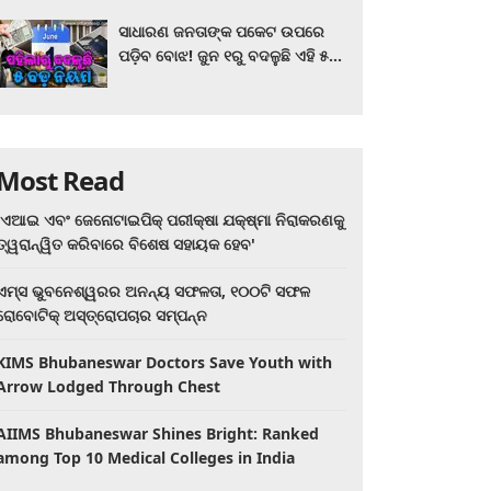
ସାଧାରଣ ଜନତାଙ୍କ ପକେଟ ଉପରେ
ପଡ଼ିବ ବୋଝ! ଜୁନ ୧ରୁ ବଦଳୁଛି ଏହି ୫
ବଡ଼ ନିୟମ
Most Read
'ଏଆଇ ଏବଂ ଜେନୋଟାଇପିକ୍ ପରୀକ୍ଷା ଯକ୍ଷ୍ମା ନିରାକରଣକୁ
ତ୍ୱରାନ୍ୱିତ କରିବାରେ ବିଶେଷ ସହାୟକ ହେବ'
ଏମ୍ସ ଭୁବନେଶ୍ୱରର ଅନନ୍ୟ ସଫଳତା, ୧୦୦ଟି ସଫଳ
ରୋବୋଟିକ୍ ଅସ୍ତ୍ରୋପଚାର ସମ୍ପନ୍ନ
KIMS Bhubaneswar Doctors Save Youth with
Arrow Lodged Through Chest
AIIMS Bhubaneswar Shines Bright: Ranked
among Top 10 Medical Colleges in India