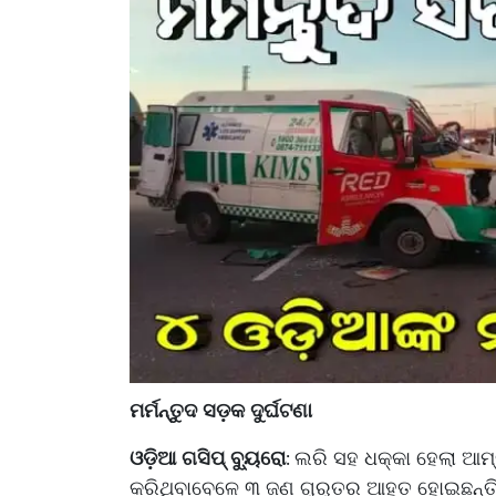
ମର୍ମନ୍ତୁଦ ସଡ଼କ ଦୁର୍ଘଟଣା
ଓଡ଼ିଆ ଗସିପ୍ ବ୍ୟୁରୋ
ଲରି ସହ ଧକ୍କା ହେଲା ଆମ୍ବ
:
କରିଥିବାବେଳେ ୩ ଜଣ ଗୁରୁତର ଆହତ ହୋଇଛନ୍ତି