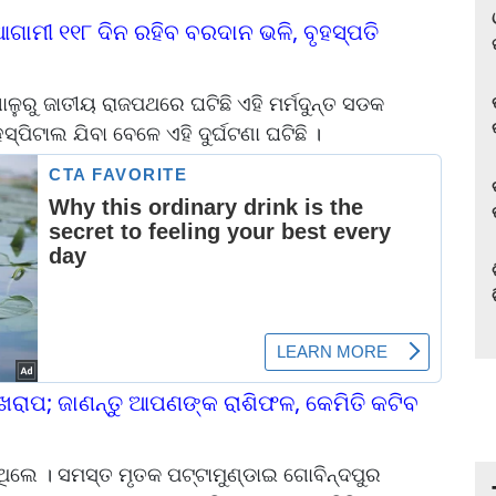
 ଆଗାମୀ ୧୧୮ ଦିନ ରହିବ ବରଦାନ ଭଳି, ବୃହସ୍ପତି
ାଳୁରୁ ଜାତୀୟ ରାଜପଥରେ ଘଟିଛି ଏହି ମର୍ମଦୁନ୍ତ ସଡକ
୍ପିଟାଲ ଯିବା ବେଳେ ଏହି ଦୁର୍ଘଟଣା ଘଟିଛି ।
 ଖରାପ; ଜାଣନ୍ତୁ ଆପଣଙ୍କ ରାଶିଫଳ, କେମିତି କଟିବ
ଉଥିଲେ । ସମସ୍ତ ମୃତକ ପଟ୍ଟାମୁଣ୍ଡାଇ ଗୋବିନ୍ଦପୁର