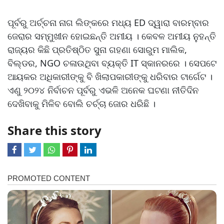
ପୂର୍ବରୁ ଅର୍ଚ୍ଚନା ନାଗ ଲିଙ୍କରେ ମଧ୍ୟ ED ଦ୍ୱାରା ବାରମ୍ବାର
ଜେରାର ସମ୍ମୁଖୀନ ହୋଇଛନ୍ତି ଅମୀୟ । କେବଳ ଅମୀୟ ନୁହନ୍ତି
ରାଜ୍ୟର କିଛି ପ୍ରତିଷ୍ଠିତ ସୁନା ଗହଣା ସୋରୁମ ମାଲିକ,
ବିଲ୍ଡର, NGO ଚଳାଉଥିବା ବ୍ୟକ୍ତି IT ସ୍କାନରରେ । ସେପଟେ
ଆୟକର ଅଧିକାରୀଙ୍କୁ ବି ଖିଲାପକାରୀଙ୍କୁ ଧରିବାର ଟାର୍ଗେଟ ।
ଏଣୁ ୨୦୨୪ ନିର୍ବାଚନ ପୂର୍ବରୁ ଏଭଳି ଅନେକ ଘଟଣା ନୀତିଦିନ
ଦେଖିବାକୁ ମିଳିବ ବୋଲି ଚର୍ଚ୍ଚା ଜୋର ଧରିଛି ।
Share this story