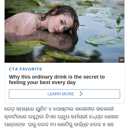
ରେଡ଼ ସମୟରେ ୟୁନିଟ ୪ ପୋଷ୍ଟାଲ କଲୋନୀର ସରକାରୀ
କ୍ବାର୍ଟରରେ ରହୁଥିବା ଡିଏନ ଗ୍ରୁପ କର୍ମଚାରୀ ଚନ୍ଦ୍ର ଶେଖର
ପଣ୍ଡାଙ୍କ ଘରୁ ନଗଦ ୧୦ କୋଟିରୁ ଉର୍ଦ୍ଧ୍ବ ନଗଦ ୫ ଶହ