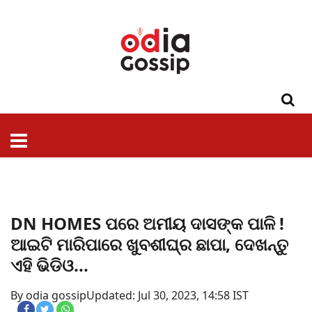
ଓଡିଶା
ଦେଶ-
ପଲିଟିକ୍ସ
ପ୍ରଶାସନ
ସ୍ୱାସ୍ଥ୍ୟ
ଗସିପ
ମନୋରଞ୍ଜନ
କ୍ରାଇମ
ଲାଇଫ
ସମସ୍ୟା
ଟେକ୍ନୋଲୋଜି
ଶିକ୍ଷା
ବିଜ୍ଞାନ
ଖେଳ
ବିଦେଶ
ସ୍ପେଶାଲ
ଷ୍ଟାଇଲ
DN HOMES ପରେ ଅମୀୟ ଦାସଙ୍କ ପାଳି !
ଆଇଟି ମାରିପାରେ ଖୁବଶୀଘ୍ର ଛାପା, ଦେଖନ୍ତୁ
ଏହି ଭିଡିଓ...
By odia gossip
Updated: Jul 30, 2023, 14:58 IST