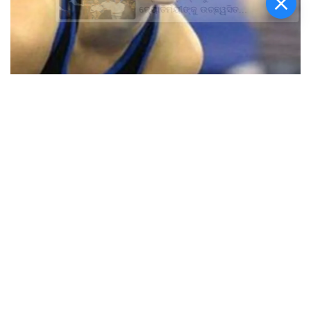
ଜ୍ୟୋତିର୍ମୟୀଙ୍କୁ ଉଚ୍ଛ୍ୱସିତ
ସମ୍ବର୍ଦ୍ଧନା; ୫ଲକ୍ଷ ଟଙ୍କାର
ପ୍ରୋତ୍ସାହନ ରାଶି ପ୍ରଦାନ