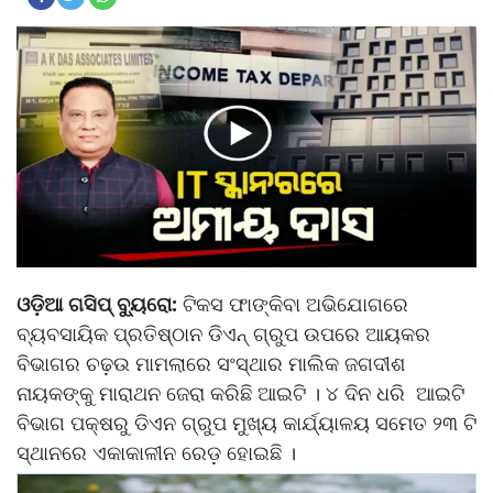
ଓଡ଼ିଆ ଗସିପ୍ ବ୍ୟୁରୋ:
ଟିକସ ଫାଙ୍କିବା ଅଭିଯୋଗରେ
ବ୍ୟବସାୟିକ ପ୍ରତିଷ୍ଠାନ ଡିଏନ୍ ଗ୍ରୁପ ଉପରେ ଆୟକର
ବିଭାଗର ଚଢ଼ଉ ମାମଲାରେ ସଂସ୍ଥାର ମାଲିକ ଜଗଦୀଶ
ନାୟକଙ୍କୁ ମାରାଥନ ଜେରା କରିଛି ଆଇଟି । ୪ ଦିନ ଧରି ଆଇଟି
ବିଭାଗ ପକ୍ଷରୁ ଡିଏନ ଗ୍ରୁପ ମୁଖ୍ୟ କାର୍ଯ୍ୟାଳୟ ସମେତ ୨୩ ଟି
ସ୍ଥାନରେ ଏକାକାଳୀନ ରେଡ଼ ହୋଇଛି ।