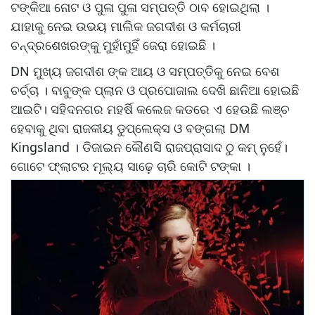
ଟଙ୍କିଆ ନୋଟ ଓ ପୁଳା ପୁଳା ସମ୍ପତ୍ତି ଠାବ ହୋଇଥିଲା ।
ଯାହାକୁ ନେଇ ଉଭୟ ମାଲିକ ଜଗଦୀଶ ଓ କର୍ମଚାରୀ
ଚନ୍ଦ୍ରଶେଖରଙ୍କୁ ମୁହାଁମୁହିଁ ଜେରା ହୋଇଛି ।
DN ମୁଖ୍ୟ ଜଗଦୀଶ ଙ୍କ ଆୟ ଓ ସମ୍ପତ୍ତିକୁ ନେଇ ବେଶ
ଚର୍ଚ୍ଚା । ବାବୁଙ୍କ ପ୍ଲାନ ଓ ପ୍ରପୋଜାଲ ଦେଖି ଛାନିଆ ହୋଇଛି
ଆଇଟି। ସହିଦନଗର ମହର୍ଷି କଲେଜ କଡରେ ଏ ହେଉଛି ଲଞ୍ଚ
ହେବାକୁ ଥିବା ରାଜକୀୟ ଡୁପ୍ଲେକ୍ସ ଓ ବଙ୍ଗଲା DM
Kingsland । ଡିଜାଇନ କୌଣସି ରାଜପ୍ରାସାଦ ଠୁ କମ୍ ନୁହେଁ।
ଗୋଟେ ଫ୍ଲାଟର ମୂଲ୍ୟ ସାଢ଼େ ଚାରି କୋଟି ଟଙ୍କା ।