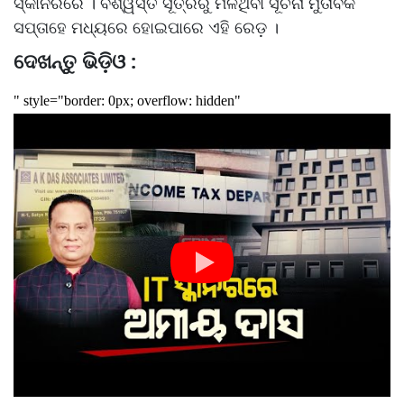
ସ୍କାନରରେ । ବିଶ୍ୱସ୍ତ ସୂତ୍ରରୁ ମିଳିଥିବା ସୂଚନା ମୁତାବକ
ସପ୍ତାହେ ମଧ୍ୟରେ ହୋଇପାରେ ଏହି ରେଡ଼ ।
ଦେଖନ୍ତୁ ଭିଡ଼ିଓ :