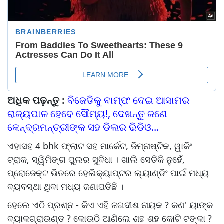
ଅଧିକ ପଢ଼ନ୍ତୁ :
ବିଜେଡିକୁ ବାମ୍ଫ ଦେଇ ଆସାମର
ରାଜ୍ୟପାଳ ହେବେ ସୌମ୍ୟ!, ଦେଖନ୍ତୁ ଜଣେ
କେନ୍ଦ୍ରମନ୍ତ୍ରୀଙ୍କ ସହ ଡିଲର ଭିଡିଓ...
ଏହାସହ 4 bhk ଫ୍ଲାଟ ସହ ମାର୍କେଟ, ଜିମ୍ନାଷ୍ଟିକ, ୱାକିଂ
ଟ୍ରାକ, ସ୍ୱିମିଙ୍ଗ ପୁଲର ସୁବିଧା । ଖାଲି ସେତିକି ନୁହେଁ,
ପ୍ରୋଜେକ୍ଟ ଭିତରେ ହେଲିକ୍ୟାପ୍ଟର ଲ୍ୟାଣ୍ଡିଂ ପାଇଁ ମଧ୍ୟ
ବ୍ୟବସ୍ଥା ଥିବା ମଧ୍ୟ ଜଣାପଡିଛି ।
ହେଲେ ଏଠି ପ୍ରଶ୍ନ - କିଏ ଏହି ଜଗଦୀଶ ନାୟକ ? କଣ' ୟାଙ୍କ
ବ୍ୟାକଗ୍ରାଉଣ୍ଡ ? କୋଉଠି ଆଣିଲେ ଶହ ଶହ କୋଟି ଟଙ୍କା ?