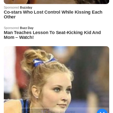
କିଟ୍‍ ଓ କିସ୍‍ ପକ୍ଷରୁ