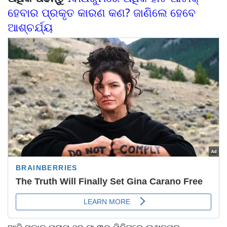
ହେବାର ପ୍ରକୃତ କାରଣ କଣ? ଜାଣିଲେ ହେବେ
ଆଶ୍ଚର୍ଯ୍ୟ