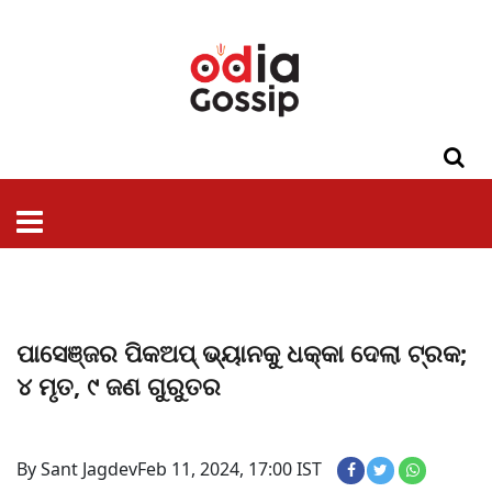
ଓଡିଶା
ଦେଶ-
ପଲିଟିକ୍ସ
ପ୍ରଶାସନ
ସ୍ୱାସ୍ଥ୍ୟ
ଗସିପ
ମନୋରଞ୍ଜନ
କ୍ରାଇମ
ଲାଇଫ
ସମସ୍ୟା
ଟେକ୍ନୋଲୋଜି
ଶିକ୍ଷା
ବିଜ୍ଞାନ
ଖେଳ
ବିଦେଶ
ସ୍ପେଶାଲ
ଷ୍ଟାଇଲ
ପାସେଞ୍ଜର ପିକଅପ୍ ଭ୍ୟାନକୁ ଧକ୍କା ଦେଲା ଟ୍ରକ;
୪ ମୃତ, ୯ ଜଣ ଗୁରୁତର
By Sant Jagdev
Feb 11, 2024, 17:00 IST