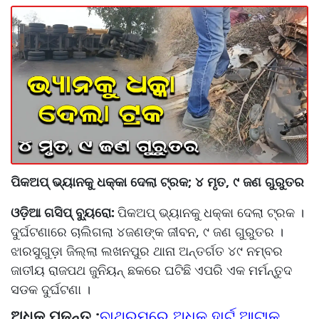
ପିକଅପ୍ ଭ୍ୟାନକୁ ଧକ୍କା ଦେଲା ଟ୍ରକ; ୪ ମୃତ, ୯ ଜଣ ଗୁରୁତର
ଓଡ଼ିଆ ଗସିପ୍ ବ୍ୟୁରୋ:
ପିକଅପ୍ ଭ୍ୟାନକୁ ଧକ୍କା ଦେଲା ଟ୍ରକ ।
ଦୁର୍ଘଟଣାରେ ଚାଲିଗଲା ୪ଜଣଙ୍କ ଜୀବନ, ୯ ଜଣ ଗୁରୁତର ।
ଝାରସୁଗୁଡ଼ା ଜିଲ୍ଲା ଲଖନପୁର ଥାନା ଅନ୍ତର୍ଗତ ୪୯ ନମ୍ବର
ଜାତୀୟ ରାଜପଥ ଜୁନିୟନ୍‌ ଛକରେ ଘଟିଛି ଏପରି ଏକ ମର୍ମନ୍ତୁଦ
ସଡକ ଦୁର୍ଘଟଣା ।
ଅଧିକ ପଢନ୍ତୁ :
ବାଥରୁମରେ ଅଧିକ ହାର୍ଟ ଆଟାକ୍