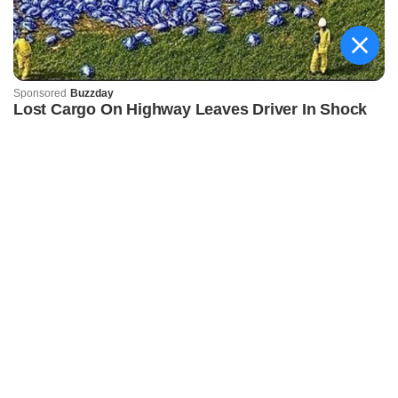
କିଟ୍‍ ଓ କିସ୍‍ ପକ୍ଷରୁ
ଜ୍ୟୋତିର୍ମୟୀଙ୍କୁ ଉଚ୍ଛ୍ୱସିତ
ସମ୍ବର୍ଦ୍ଧନା; ୫ଲକ୍ଷ ଟଙ୍କାର
ପ୍ରୋତ୍ସାହନ ରାଶି ପ୍ରଦାନ