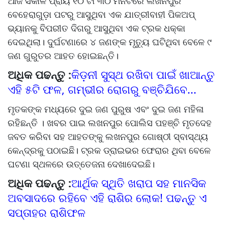
ଆଜି ସକାଳ ପ୍ରାୟ ୧୦ ଟା ୩୦ ମିନିଟରେ ଲଖନପୁର
ବେହେରାଗୁଡ଼ା ପଟରୁ ଆସୁଥିବା ଏକ ଯାତ୍ରୀବାହୀ ପିକଅପ୍
ଭ୍ୟାନକୁ ବିପରୀତ ଦିଗରୁ ଆସୁଥିବା ଏକ ଟ୍ରକ ଧକ୍କା
ଦେଇଥିଲା। ଦୁର୍ଘଟଣାରେ ୪ ଜଣଙ୍କ ମୃତ୍ୟୁ ଘଟିଥିବା ବେଳେ ୯
ଜଣ ଗୁରୁତର ଆହତ ହୋଇଛନ୍ତି।
ଅଧିକ ପଢନ୍ତୁ :
କିଡ଼ନୀ ସୁସ୍ଥ ରଖିବା ପାଇଁ ଖାଆନ୍ତୁ
ଏହି ୫ଟି ଫଳ, ଗମ୍ଭୀର ରୋଗରୁ ବଞ୍ଚିଯିବେ...
ମୃତକଙ୍କ ମଧ୍ୟରେ ଦୁଇ ଜଣ ପୁରୁଷ ଏବଂ ଦୁଇ ଜଣ ମହିଳା
ରହିଛନ୍ତି । ଖବର ପାଇ ଲଖନପୁର ପୋଲିସ ପହଞ୍ଚି ମୃତଦେହ
ଜବତ କରିବା ସହ ଆହତଙ୍କୁ ଲଖନପୁର ଗୋଷ୍ଠୀ ସ୍ବାସ୍ଥ୍ୟ
କେନ୍ଦ୍ରକୁ ପଠାଇଛି। ଟ୍ରକ ଡ୍ରାଇଭର ଫେରାର ଥିବା ବେଳେ
ଘଟଣା ସ୍ଥଳରେ ଉତ୍ତେଜନା ଦେଖାଦେଇଛି।
ଅଧିକ ପଢନ୍ତୁ :
ଆର୍ଥିକ ସ୍ଥିତି ଖରାପ ସହ ମାନସିକ
ଅବସାଦରେ ରହିବେ ଏହି ରାଶିର ଲୋକ! ପଢନ୍ତୁ ଏ
ସପ୍ତାହର ରାଶିଫଳ