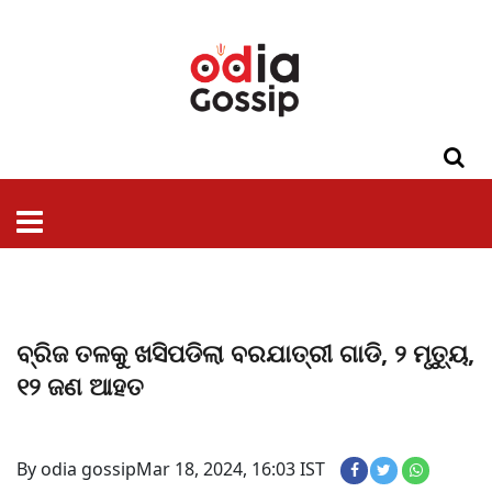
ଓଡିଶା
ଦେଶ-
ପଲିଟିକ୍ସ
ପ୍ରଶାସନ
ସ୍ୱାସ୍ଥ୍ୟ
ଗସିପ
ମନୋରଞ୍ଜନ
କ୍ରାଇମ
ଲାଇଫ
ସମସ୍ୟା
ଟେକ୍ନୋଲୋଜି
ଶିକ୍ଷା
ବିଜ୍ଞାନ
ଖେଳ
ବିଦେଶ
ସ୍ପେଶାଲ
ଷ୍ଟାଇଲ
ବ୍ରିଜ ତଳକୁ ଖସିପଡିଲା ବରଯାତ୍ରୀ ଗାଡି, ୨ ମୃତ୍ୟୁ,
୧୨ ଜଣ ଆହତ
By odia gossip
Mar 18, 2024, 16:03 IST