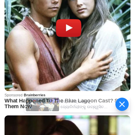
କିଟ୍‍ ଓ କିସ୍‍ ପକ୍ଷରୁ
ଜ୍ୟୋତିର୍ମୟୀଙ୍କୁ ଉଚ୍ଛ୍ୱସିତ
ସମ୍ବର୍ଦ୍ଧନା; ୫ଲକ୍ଷ ଟଙ୍କାର
ପ୍ରୋତ୍ସାହନ ରାଶି ପ୍ରଦାନ