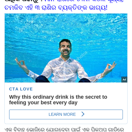
ଚମକିବ ଏହି ୩ ରାଶିର ବ୍ୟକ୍ତିଙ୍କ ଭାଗ୍ୟ!
ଏକ ବିବାହ ଭୋଜିରେ ଯୋଗଦେବା ପାଇଁ ଏକ ପିକଅପ ଗାଡିରେ