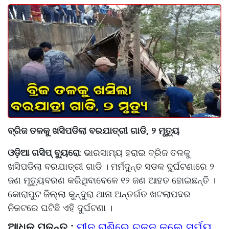
ବ୍ରିଜ ତଳକୁ ଖସିପଡିଲା ବରଯାତ୍ରୀ ଗାଡି, ୨ ମୃତ୍ୟୁ
ଓଡ଼ିଆ ଗସିପ୍ ବ୍ୟୁରୋ
ଭାରସାମ୍ୟ ହରାଇ ବ୍ରିଜ ତଳକୁ
:
ଖସିପଡିଲା ବରଯାତ୍ରୀ ଗାଡି । ମର୍ମଦୁନ୍ତ ସଡକ ଦୁର୍ଘଟଣାରେ ୨
ଜଣ ମୃତ୍ୟୁବରଣ କରିଥିବାବେଳେ ୧୨ ଜଣ ଆହତ ହୋଇଛନ୍ତି ।
କୋରାପୁଟ ଜିଲ୍ଲା କୁନ୍ଦୁରା ଥାନା ଅନ୍ତର୍ଗତ ଖଟଲାପଦର
ନିକଟରେ ଘଟିଛି ଏହି ଦୁର୍ଘଟଣା ।
ଆଧିକ ପଢନ୍ତୁ :
ମୀନ ରାଶିରେ ଚଳନ କଲେ ସୂର୍ଯ୍ୟ,