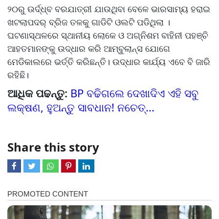
୨୦ରୁ ଉର୍ଦ୍ଧ୍ବ ବରଯାତ୍ରୀ ଯାଉଥିବା ବେଳେ ଭାରସାମ୍ୟ ହରାଇ
ଖଟଲାପଦର୍ ବ୍ରିଜ ତଳକୁ ଗାଡିଟି ଓଲଟି ପଡିଥିଲା ।
ଘଟଣାସ୍ଥଳରେ ସ୍ଥାନୀୟ ଲୋକେ ଓ ଅଗ୍ନିଶମ ବାହିନୀ ପହଞ୍ଚି
ଆହତମାନଙ୍କୁ ଉଦ୍ଧାର କରି ଆମ୍ବୁଲାନ୍ସ ଯୋଗେ
ମେଡିକାଲରେ ଭର୍ତ୍ତି କରିଛନ୍ତି। ଉଦ୍ଧାର କାର୍ଯ୍ୟ ଏବେ ବି ଜାରି
ରହିଛି।
ଆଧିକ ପଢନ୍ତୁ:
BP ବଢିଗଲେ ଦେଖାଦିଏ ଏହି ସବୁ
ଲକ୍ଷଣ, ହୁଅନ୍ତୁ ସାବଧାନ! ନଚେତ୍...
Share this story