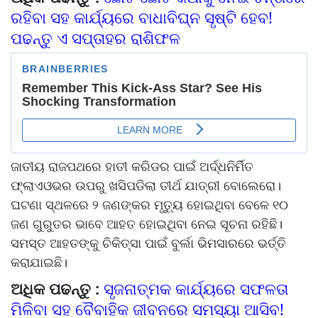
ରହିବା ସହ କାର୍ଯ୍ୟରେ ବାଧାବିଘ୍ନ ସୃଷ୍ଟି ହେବ!
ପଢନ୍ତୁ ଏ ସପ୍ତାହର ରାଶିଫଳ
ଜାତୀୟ ରାଜପଥରେ ହାତୀ କରିଡର ପାଇଁ ଅର୍ଦ୍ଧନିର୍ମିତ
ଫ୍ଲାଏଓଭର ଉପରୁ ଖସିପଡିଲା ତୀର୍ଥ ଯାତ୍ରୀ ବୋଲେରୋ।
ଘଟଣା ସ୍ଥଳରେ ୨ ଜଣଙ୍କର ମୃତ୍ୟୁ ହୋଇଥିବା ବେଳେ ୧୦
ଜଣ ଗୁରୁତର ଭାବେ ଆହତ ହୋଇଥିବା ନେଇ ସୂଚନା ରହିଛି।
ସମସ୍ତ ଆହତଙ୍କୁ ଚିକିତ୍ସା ପାଇଁ ବୁର୍ଲା ଭିମସାରରେ ଭର୍ତ୍ତି
କରାଯାଇଛି।
ଅଧିକ ପଢନ୍ତୁ :
ସୃଜନାତ୍ମକ କାର୍ଯ୍ୟରେ ସଫଳତା
ମିଳିବା ସହ ବୈବାହିକ ଜୀବନରେ ସମସ୍ୟା ଆସିବ!