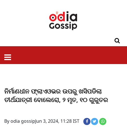
ଓଡିଶା
ଦେଶ-
ପଲିଟିକ୍ସ
ପ୍ରଶାସନ
ସ୍ୱାସ୍ଥ୍ୟ
ଗସିପ
ମନୋରଞ୍ଜନ
କ୍ରାଇମ
ଲାଇଫ
ସମସ୍ୟା
ଟେକ୍ନୋଲୋଜି
ଶିକ୍ଷା
ବିଜ୍ଞାନ
ଖେଳ
ବିଦେଶ
ସ୍ପେଶାଲ
ଷ୍ଟାଇଲ
ନିର୍ମାଣଧୀନ ଫ୍ଲାଏଓଭର ଉପରୁ ଖସିପଡିଲା
ତୀର୍ଥଯାତ୍ରୀ ବୋଲେରୋ, ୨ ମୃତ, ୧୦ ଗୁରୁତର
By odia gossip
Jun 3, 2024, 11:28 IST