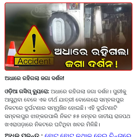
ଅଧାରେ ରହିଗଲା ଜଗା ଦର୍ଶନ!
ଓଡ଼ିଆ ଗସିପ୍ ବ୍ୟୁରୋ:
ଅଧାରେ ରହିଗଲା ଜଗା ଦର୍ଶନ। ପୁରୀକୁ
ଆସୁଥିବା ବେଳେ ଏକ ତୀର୍ଥ ଯାତ୍ରୀ ବୋଲେରୋ ସମ୍ବଲପୁର
ନିକଟରେ ଦୁର୍ଘଟଣାର ସମ୍ମୁଖିନ ହୋଇଛି। ଏହି ଦୁର୍ଘଟଣାଟି
ସମ୍ବଲପୁର ଝାଙ୍କରପାଲି ନିକଟ ୫୫ ନମ୍ବର ଜାତୀୟ ରାଜପଥ
ଖଏରାପଡ଼ାରେ ନିକଟରେ ଘଟିଥିବା ଖବର ମିଳିଛି।
ଅଧିକ ପଢନ୍ତୁ :
ଛୋଟ ଛୋଟ କଥାକୁ ନେଇ ଚିନ୍ତାରେ