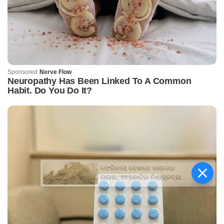
ଫେରିବାଲା ବେଶରେ ଗଞ୍ଜେଇ
ଚାଲାଣ, ୧୨ କୋଟିର ନିଶାଦ୍ରବ୍ୟ
ଜବତ