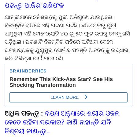
ପଢନ୍ତୁ ଆଜିର ରାଶିଫଳ
ଯାତ୍ରୀମାନେ ଛତିଶଗଡ଼ରୁ ପୁରୀ ଅଭିମୁଖେ ଯାଉଥିଲେ।
ବିଳମ୍ବିତ ରାତିରେ ଏହି ଘଟଣା ଘଟିଛି। ଛତିଶଗଡ଼ରୁ ପୁରୀ
ଆସୁଥିବା ଏହି ବୋଲେରୋଟି ୪୦ ରୁ ୫୦ ଫୁଟ ଉପରୁ ତଳକୁ ଖସି
ପଡ଼ିଥିଲା। ଘଟଣାଟି ବିଳମ୍ବିତ ରାତିରେ ଘଟିଥବା ବେଳେ
ଘଟଣାସ୍ଥଳକୁ ଯୁଯୁମୁରା ପୋଲିସ ପହଞ୍ଚି ଆହତଙ୍କୁ ଉଦ୍ଧାର
କରି ଚିକିତ୍ସା ପାଇଁ ପଠାଇଛି।
ଅଧିକ ପଢନ୍ତୁ :
ବୟସ ଅନୁସାରେ ଶରୀର ଓଜନ
କେତେ ରହିବା ଦରକାର? ଜାଣି ନାହାନ୍ତି ଯଦି
ନିଶ୍ଚୟ ଜାଣନ୍ତୁ..