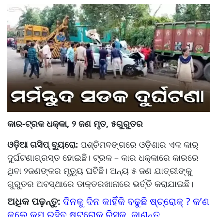
କାର-ଟ୍ରକ ଧକ୍କା, ୨ ଜଣ ମୃତ, ୫ଗୁରୁତର
ଓଡ଼ିଆ ଗସିପ୍ ବ୍ୟୁରୋ:
ପଶ୍ଚିମବଙ୍ଗରେ ଓଡ଼ିଶାର ଏକ କାର୍‌
ଦୁର୍ଘଟଣାଗ୍ରସ୍ତ ହୋଇଛି। ଟ୍ରକ – କାର ଧକ୍କାରେ କାରରେ
ଥିବା ୨ଜଣଙ୍କର ମୃତ୍ୟୁ ଘଟିଛି। ଅନ୍ୟ ୫ ଜଣ ଯାତ୍ରୀଙ୍କୁ
ଗୁରୁତର ଅବସ୍ଥାରେ ଡାକ୍ତରଖାନାରେ ଭର୍ତ୍ତି କରାଯାଇଛି।
ଅଧିକ ପଢ଼ନ୍ତୁ:
ଦିନକୁ ଦିନ କାହିଁକି ବଢୁଛି ଷ୍ଚ୍ରୋକ୍ ? କ’ଣ
କଲେ କମ ରହିବ ଷ୍ଟ୍ରୋକ୍ ରିସ୍କ, ଜାଣନ୍ତୁ