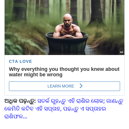
ଅଧିକ ପଢ଼ନ୍ତୁ:
ସତର୍କ ରୁହନ୍ତୁ ଏହି ରାଶିର ଲୋକ; ଜାଣନ୍ତୁ
କେମିତି କଟିବ ଏହି ସପ୍ତାହ, ପଢନ୍ତୁ ଏ ସପ୍ତାହର
ରାଶିଫଳ…