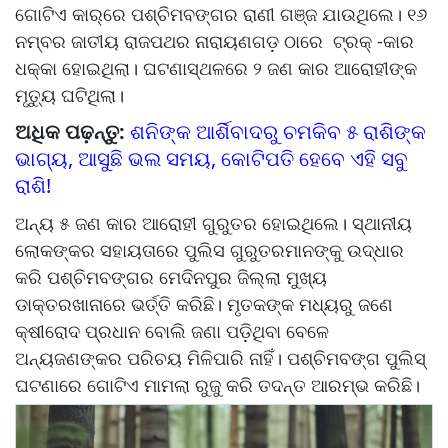
ଗୋଟିଏ କାର୍‌ରେ ପଶ୍ଚିମବଙ୍ଗର ରାଣୀ ଗଞ୍ଜ ଯାଉଥିଲେ। ୧୬
ନମ୍ବର ଜାତୀୟ ରାଜପଥର ନାରାୟଣଗଡ଼ ଠାରେ ଟ୍ରକ୍‌ -କାର
ଧକ୍କା ହୋଇଥିଲା। ଘଟଣାସ୍ଥଳରେ ୨ ଜଣ କାର ଆରୋହୀଙ୍କ
ମୃତ୍ୟୁ ଘଟିଥିଲା।
ଅଧିକ ପଢ଼ନ୍ତୁ:
ଶନିଙ୍କ ଆର୍ଶିବାଦରୁ ଚମକିବ ୫ ରାଶିଙ୍କ
ଭାଗ୍ୟ, ଆସୁଛି ଭଲ ସମୟ, କୋଟିପତି ହେବେ ଏହି ସବୁ
ରାଶି!
ଅନ୍ୟ ୫ ଜଣ କାର ଆରୋହୀ ଗୁରୁତର ହୋଇଥିଲେ। ସ୍ଥାନୀୟ
ଲୋକଙ୍କର ସହାୟତାରେ ପୁଲିସ ଗୁରୁତରମାନଙ୍କୁ ଉଦ୍ଧାର
କରି ପଶ୍ଚିମବଙ୍ଗର ମେଦିନପୁର ଜିଲ୍ଲା ମୁଖ୍ୟ
ଡାକ୍ତରଖାନାରେ ଭର୍ତ୍ତି କରିଛି। ମୃତକଙ୍କ ମଧ୍ୟରୁ ଜଣେ
କ୍ଷୀରୋଦ ପ୍ରଧାନ ବୋଲି ଜଣା ପଡ଼ିଥିବା ବେଳେ
ଅନ୍ୟଜଣଙ୍କର ପରିଚୟ ମିଳିପାରି ନାହିଁ। ପଶ୍ଚିମବଙ୍ଗ ପୁଲିସ୍‌
ଘଟଣାରେ ଗୋଟିଏ ମାମଲା ରୁଜୁ କରି ତଦନ୍ତ ଆରମ୍ଭ କରିଛି।