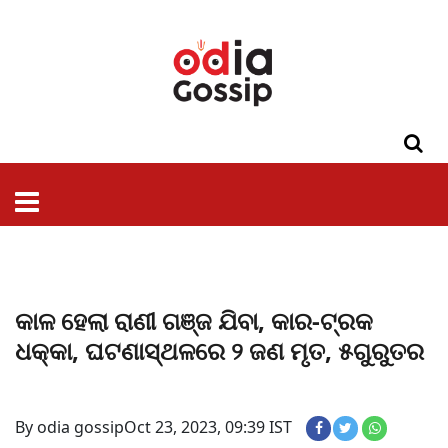
ଓଡିଶା
ଦେଶ-
ପଲିଟିକ୍ସ
ପ୍ରଶାସନ
ସ୍ୱାସ୍ଥ୍ୟ
ଗସିପ
ମନୋରଞ୍ଜନ
କ୍ରାଇମ
ଲାଇଫ
ସମସ୍ୟା
ଟେକ୍ନୋଲୋଜି
ଶିକ୍ଷା
ବିଜ୍ଞାନ
ଖେଳ
ବିଦେଶ
ସ୍ପେଶାଲ
ଷ୍ଟାଇଲ
କାଳ ହେଲା ରାଣୀ ଗଞ୍ଜ ଯିବା, କାର-ଟ୍ରକ
ଧକ୍କା, ଘଟଣାସ୍ଥଳରେ ୨ ଜଣ ମୃତ, ୫ଗୁରୁତର
By odia gossip
Oct 23, 2023, 09:39 IST