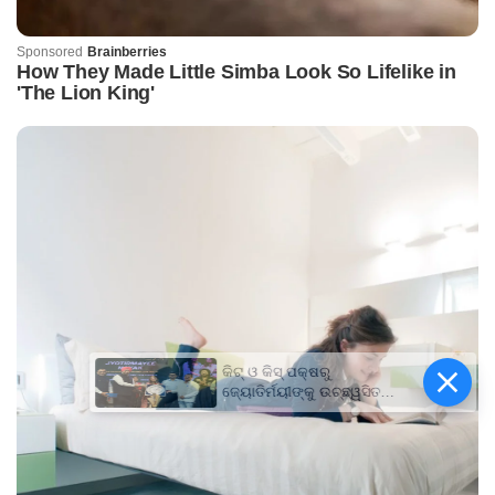
କିଟ୍‍ ଓ କିସ୍‍ ପକ୍ଷରୁ
ଜ୍ୟୋତିର୍ମୟୀଙ୍କୁ ଉଚ୍ଛ୍ୱସିତ
ସମ୍ବର୍ଦ୍ଧନା; ୫ଲକ୍ଷ ଟଙ୍କାର
ପ୍ରୋତ୍ସାହନ ରାଶି ପ୍ରଦାନ