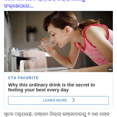
ସଂକ୍ଷେପରେ...
ସୂଚନ ଅନୁଯାୟୀ, ଗଞ୍ଜାମ ଜିଲ୍ଲା ଭଞ୍ଜନଗରରୁ ୭ ଜଣ ଲୋକ