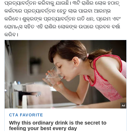
ପ୍ରତ୍ୟାବର୍ତ୍ତନ କରିବାକୁ ଯାଉଛି। ୩ଟି ରାଶିର ଲୋକ ହଠାତ୍
କର୍କଟରେ ପ୍ରତ୍ୟାବର୍ତ୍ତନ ହେତୁ ଲାଭ ପାଇବା ଆରମ୍ଭ
କରିବେ। ଶୁକ୍ରଙ୍କ ପ୍ରତ୍ୟାବର୍ତ୍ତନ ଗତି ଧନ, ପ୍ରେମ ଏବଂ
ରୋମାନ୍ସ ସହିତ ଏହି ରାଶିର ଲୋକଙ୍କ ଉପରେ ପ୍ରବଳ ବର୍ଷା
କରିବ।