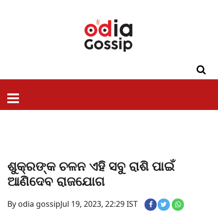
ଓଡିଶା
ଦେଶ-
ପଲିଟିକ୍ସ
ପ୍ରଶାସନ
ସ୍ୱାସ୍ଥ୍ୟ
ଗସିପ
ମନୋରଞ୍ଜନ
କ୍ରାଇମ
ଲାଇଫ
ସମସ୍ୟା
ଟେକ୍ନୋଲୋଜି
ଶିକ୍ଷା
ବିଜ୍ଞାନ
ଖେଳ
ବିଦେଶ
ସ୍ପେଶାଲ
ଷ୍ଟାଇଲ
ଶୁକ୍ରଙ୍କ ଚଳନ ଏହି ସବୁ ରାଶି ପାଇଁ
ଆଣିଦେବ ରାଜଯୋଗ
By odia gossip
Jul 19, 2023, 22:29 IST