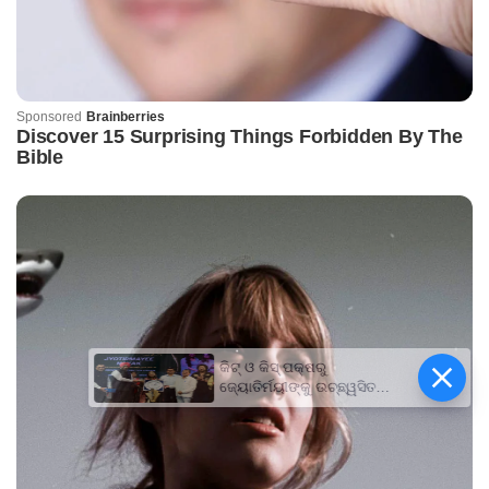
କିଟ୍‍ ଓ କିସ୍‍ ପକ୍ଷରୁ
ଜ୍ୟୋତିର୍ମୟୀଙ୍କୁ ଉଚ୍ଛ୍ୱସିତ
ସମ୍ବର୍ଦ୍ଧନା; ୫ଲକ୍ଷ ଟଙ୍କାର
ପ୍ରୋତ୍ସାହନ ରାଶି ପ୍ରଦାନ