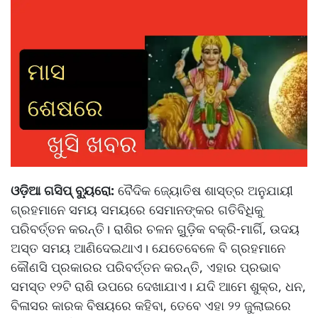
ଓଡ଼ିଆ ଗସିପ୍ ବ୍ୟୁରୋ:
ବୈଦିକ ଜ୍ୟୋତିଷ ଶାସ୍ତ୍ର ଅନୁଯାୟୀ
ଗ୍ରହମାନେ ସମୟ ସମୟରେ ସେମାନଙ୍କର ଗତିବିଧିକୁ
ପରିବର୍ତ୍ତନ କରନ୍ତି। ରାଶିର ଚଳନ ଗୁ଼ଡ଼ିକ ବକ୍ରି-ମାର୍ଗି, ଉଦୟ
ଅସ୍ତ ସମୟ ଆଣିଦେଇଥାଏ। ଯେତେବେଳେ ବି ଗ୍ରହମାନେ
କୌଣସି ପ୍ରକାରର ପରିବର୍ତ୍ତନ କରନ୍ତି, ଏହାର ପ୍ରଭାବ
ସମସ୍ତ ୧୨ଟି ରାଶି ଉପରେ ଦେଖାଯାଏ। ଯଦି ଆମେ ଶୁକ୍ର, ଧନ,
ବିଳାସର କାରକ ବିଷୟରେ କହିବା, ତେବେ ଏହା ୨୨ ଜୁଲାଇରେ