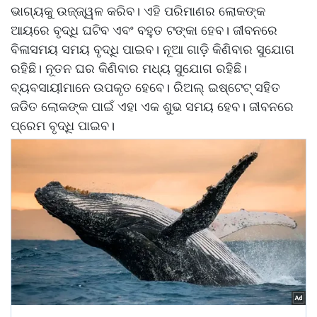
ଭାଗ୍ୟକୁ ଉଜ୍ଜ୍ୱଳ କରିବ। ଏହି ପରିମାଣର ଲୋକଙ୍କ
ଆୟରେ ବୃଦ୍ଧି ଘଟିବ ଏବଂ ବହୁତ ଟଙ୍କା ହେବ। ଜୀବନରେ
ବିଳାସମୟ ସମୟ ବୃଦ୍ଧି ପାଇବ। ନୂଆ ଗାଡ଼ି କିଣିବାର ସୁଯୋଗ
ରହିଛି। ନୂତନ ଘର କିଣିବାର ମଧ୍ୟ ସୁଯୋଗ ରହିଛି।
ବ୍ୟବସାୟୀମାନେ ଉପକୃତ ହେବେ। ରିଅଲ୍ ଇଷ୍ଟେଟ୍ ସହିତ
ଜଡିତ ଲୋକଙ୍କ ପାଇଁ ଏହା ଏକ ଶୁଭ ସମୟ ହେବ। ଜୀବନରେ
ପ୍ରେମ ବୃଦ୍ଧି ପାଇବ।