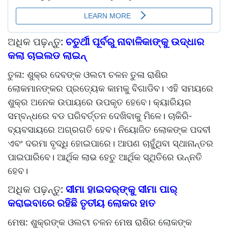
ଅଧିକ ପଢ଼ନ୍ତୁ:
ଚତୁର୍ଥୀ ପୂର୍ବରୁ ନାବାଳିକାଙ୍କୁ ଉଦ୍ଧାର
କଲା ଚାଇଲଡ ଲାଇନ୍
ତୁଳା: ଶୁକ୍ର ଦେବଙ୍କ ଓଲଟା ଚଳନ ତୁଳା ରାଶିର
ଲୋକମାନଙ୍କର ପ୍ରତ୍ୟେକ କାମକୁ ବିଗାଡିବ। ଏହି ସମୟରେ
ଶୁକ୍ର ଅନେକ ଉପାୟରେ ଉପକୃତ ହେବେ। କ୍ୟାରିୟର
ସମ୍ବନ୍ଧରେ ବଡ ପରିବର୍ତ୍ତନ ଦେଖିବାକୁ ମିଳେ। ଚାକିରି-
ବ୍ୟବସାୟରେ ଅଗ୍ରଗତି ହେବ। ନିୟୋଜିତ ଲୋକଙ୍କ ପଦବୀ
ଏବଂ ଦରମା ବୃଦ୍ଧି ହୋଇପାରେ। ଆପଣ ଚାହୁଁଥିବା ସ୍ଥାନାନ୍ତର
ପାଇପାରିବେ। ଆର୍ଥିକ ଲାଭ ହେତୁ ଆର୍ଥିକ ସ୍ଥିତିରେ ଉନ୍ନତି
ହେବ।
ଅଧିକ ପଢ଼ନ୍ତୁ:
ସୀମା ହାଇଦର୍‌ଙ୍କୁ ସୀମା ପାର୍‌
କରାଇବାରେ ରହିଛି ତୃତୀୟ ଲୋକର ହାତ
ମେଷ: ଶୁକ୍ରଙ୍କ ଓଲଟା ଚଳନ ମେଷ ରାଶିର ଲୋକଙ୍କ