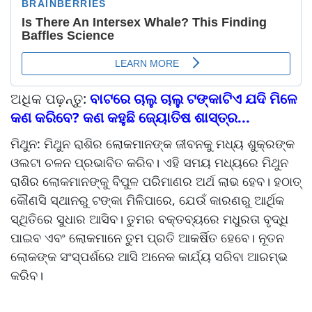
ଅଧିକ ପଢ଼ନ୍ତୁ:
ବାଟରେ ଚାଲୁ ଚାଲୁ ଟଙ୍କାଟିଏ ଯଦି ମିଳେ
କଣ କରିବେ? କଣ କହୁଛି ଜ୍ୟୋତିଷ ଶାସ୍ତ୍ର...
ମିଥୁନ: ମିଥୁନ ରାଶିର ଲୋକମାନଙ୍କ ଜୀବନକୁ ମଧ୍ୟ ଶୁକ୍ରଙ୍କ
ଓଲଟା ଚଳନ ପ୍ରଭାବିତ କରିବ। ଏହି ସମୟ ମଧ୍ୟରେ ମିଥୁନ
ରାଶିର ଲୋକମାନଙ୍କୁ ବିପୁଳ ପରିମାଣର ଅର୍ଥ ଲାଭ ହେବ। ହଠାତ୍
କୌଣସି ସ୍ଥାନରୁ ଟଙ୍କା ମିଳିପାରେ, ଯେଉଁ କାରଣରୁ ଆର୍ଥିକ
ସ୍ଥିତିରେ ସୁଧାର ଆସିବ। ତୁମର ବକ୍ତବ୍ୟରେ ମଧୁରତା ବୃଦ୍ଧି
ପାଇବ ଏବଂ ଲୋକମାନେ ତୁମ ପ୍ରତି ଆକର୍ଷିତ ହେବେ। ନୂତନ
ଲୋକଙ୍କ ସଂସ୍ପର୍ଶରେ ଆସି ଅନେକ କାର୍ଯ୍ୟ ସରିବା ଆରମ୍ଭ
କରିବ।