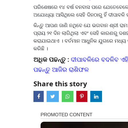
ପରିଶେଷରେ ୧୪ ବର୍ଷ ବନବାସ ପରେ ଯେତେବେଳେ ଭ
ଅଯୋଧ୍ୟା ଆସିଥିଲେ ସେହି ଦିନଠାରୁ ହିଁ ଦୀପାବଳି
କିନ୍ତୁ ଆପଣ ଜାଣି ନଥିବେ ଯେ ଭଗବାନ ଶ୍ରୀ ରାମ
ପ୍ରାୟ ୨୧ ଦିନ ଲାଗିଥିଲା ଏବଂ ସେହି କାରଣରୁ ଦଶହ
କରାଯାଇଥାଏ । ବର୍ତମାନ ଆଧୁନିକ ଯୁଗରେ ମଧ୍ୟ 
କରିଛି ।
ଅଧିକ ପଢନ୍ତୁ :
ଦୀପାବଳିରେ ବଦଳିବ ଏହି
ପଢନ୍ତୁ ଆଜିର ରାଶିଫଳ
Share this story