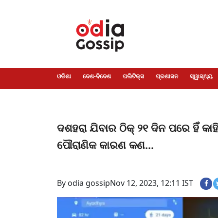
ଓଡିଶା
ଦେଶ-
ପଲିଟିକ୍ସ
ପ୍ରଶାସନ
ସ୍ୱାସ୍ଥ୍ୟ
ଗସିପ
ମନୋରଞ୍ଜନ
କ୍ରାଇମ
ଲାଇଫ
ସମସ୍ୟା
ଟେକ୍ନୋଲୋଜି
ଶିକ୍ଷା
ବିଜ୍ଞାନ
ଖେଳ
ବିଦେଶ
ସ୍ପେଶାଲ
ଷ୍ଟାଇଲ
ଓଡିଶା
ଦେଶ-ବିଦେଶ
ପଲିଟିକ୍ସ
ପ୍ରଶାସନ
ସ୍ୱାସ୍ଥ୍ୟ
ଦଶହରା ଯିବାର ଠିକ୍ ୨୧ ଦିନ ପରେ ହିଁ କାହ
ପୌରାଣିକ କାରଣ କଣ...
By odia gossip
Nov 12, 2023, 12:11 IST