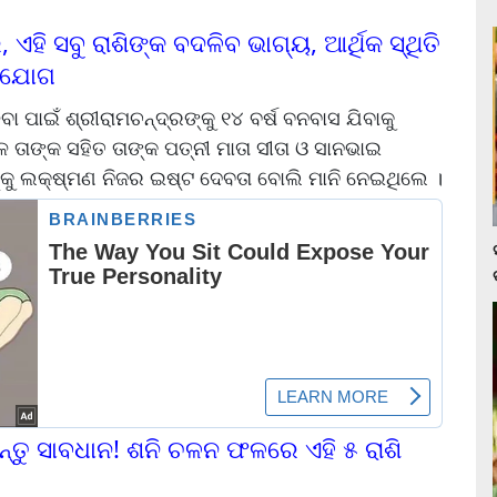
ଏହି ସବୁ ରାଶିଙ୍କ ବଦଳିବ ଭାଗ୍ୟ, ଆର୍ଥିକ ସ୍ଥିତି
ର ଯୋଗ
ବା ପାଇଁ ଶ୍ରୀରାମଚନ୍ଦ୍ରଙ୍କୁ ୧୪ ବର୍ଷ ବନବାସ ଯିବାକୁ
 ତାଙ୍କ ସହିତ ତାଙ୍କ ପତ୍ନୀ ମାତା ସୀତା ଓ ସାନଭାଇ
କୁ ଲକ୍ଷ୍ମଣ ନିଜର ଇଷ୍ଟ ଦେବତା ବୋଲି ମାନି ନେଇଥିଲେ ।
ହନ୍ତୁ ସାବଧାନ! ଶନି ଚଳନ ଫଳରେ ଏହି ୫ ରାଶି