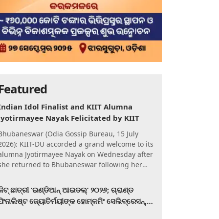
Featured
Indian Idol Finalist and KIIT Alumna
Jyotirmayee Nayak Felicitated by KIIT
Bhubaneswar (Odia Gossip Bureau, 15 July
2026): KIIT-DU accorded a grand welcome to its
alumna Jyotirmayee Nayak on Wednesday after
she returned to Bhubaneswar following her
qualification for the Gra
କିଟ୍‍ ଛାତ୍ରୀ ‘ଇଣ୍ଡିଆନ୍ ଆଇଡଲ୍‌’ ୨୦୨୬; ଗ୍ରାଣ୍ଡ
ଫିନାଲିଷ୍ଟ ଜ୍ୟୋତିର୍ମୟୀଙ୍କ ହୋମ୍‍କମିଂ ସେଲିବ୍ରେସନ୍‍,
କିଟରେ ଉଚ୍ଛ୍ୱସିତ ସମ୍ବର୍ଦ୍ଧନା