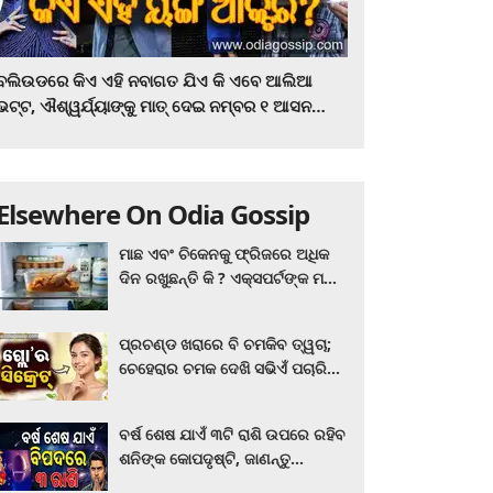
ବଲିଉଡରେ କିଏ ଏହି ନବାଗତ ଯିଏ କି ଏବେ ଆଲିଆ
ଭଟ୍ଟ, ଐଶ୍ୱର୍ଯ୍ୟାଙ୍କୁ ମାତ୍‌ ଦେଇ ନମ୍ବର ୧ ଆସନ
ହାତେଇଛନ୍ତି, ସିନେ ପ୍ରେମୀ ଏବେ ହିଁ ଜାଣି ନିଅନ୍ତୁ ...
Elsewhere On Odia Gossip
ମାଛ ଏବଂ ଚିକେନକୁ ଫ୍ରିଜରେ ଅଧିକ
ଦିନ ରଖୁଛନ୍ତି କି ? ଏକ୍ସପର୍ଟଙ୍କ ମତ
କିଛି ଏପରି ରହିଛି...
ପ୍ରଚଣ୍ଡ ଖରାରେ ବି ଚମକିବ ତ୍ୱଚା;
ଚେହେରାର ଚମକ ଦେଖି ସଭିଏଁ ପଚାରିବେ
ଗ୍ଲୋ’ର ସିକ୍ରେଟ! ଆପଣାନ୍ତୁ ଏହି...
ବର୍ଷ ଶେଷ ଯାଏଁ ୩ଟି ରାଶି ଉପରେ ରହିବ
ଶନିଙ୍କ କୋପଦୃଷ୍ଟି, ଜାଣନ୍ତୁ
ଆପଣଙ୍କ ରାଶି ଏଥିରେ ନାହିଁ ତ?