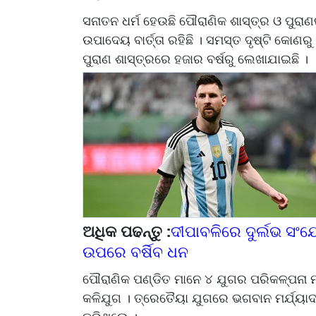
ସନାତନ ଧର୍ମ ହେଉଛି ପୌରାଣିକ ଶାସ୍ତ୍ର ଓ ପୁର
ଉପାଦେୟ ବାର୍ତ୍ତା ରହିଛି । ସମସ୍ତ ଦୃଷ୍ଟି କୋ
ପୁରାଣ ଶାସ୍ତ୍ରରେ ହଜାର ବର୍ଷରୁ ଲେଖାଯାଇଛି ।
ଅଧିକ ପଢନ୍ତୁ :
ଦୀପାବଳିରେ ଦୁର୍ଲଭ ସଂଯୋ
ଉପରେ ବର୍ଷିବ ଧନ
ପୌରାଣିକ ପଣ୍ଡିତ ମାନେ ୪ ଯୁଗର ପରିକଳ୍ପନା ମ
କଳିଯୁଗ । ତ୍ରେତୈୟା ଯୁଗରେ ଭଗବାନ ମର୍ଯ୍ୟା