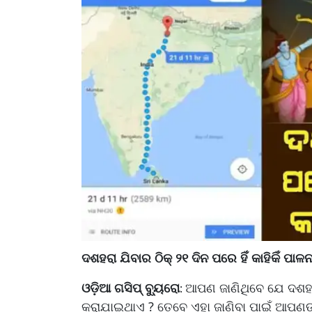
ଦଶହରା ଯିବାର ଠିକ୍ ୨୧ ଦିନ ପରେ ହିଁ କାହିକିଁ ପା
ଓଡ଼ିଆ ଗସିପ୍ ବ୍ୟୁରୋ
ଆପଣ ଜାଣିଥିବେ ଯେ ଦଶହରା 
:
କରାଯାଇଥାଏ ? ତେବେ ଏହା ଜାଣିବା ପାଇଁ ଆପଣଙ୍କ