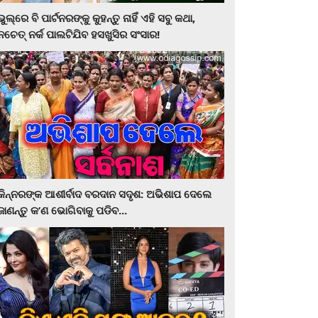
ଭୁଲ୍‌ରେ ବି ପାର୍ଟନରଙ୍କୁ କୁହନ୍ତୁ ନାହିଁ ଏହି ସବୁ କଥା,
ନଚେତ୍‌ ନର୍କ ପାଲଟିଯିବ ହସଖୁସିର ସଂସାର!
କିନ୍ନରଙ୍କ ଆଶୀର୍ବାଦ ବରଦାନ ସଦୃଶ: ଅଭିଶାପ ଦେଲେ
ଜାଣନ୍ତୁ କ’ଣ ଭୋଗିବାକୁ ପଡିବ...