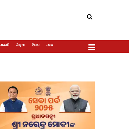
ୋଲୋଜି
ଶିକ୍ଷା
ବିଜ୍ଞାନ
ଖେଳ