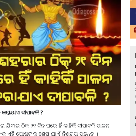
ଳନ କରାଯାଏ ଦୀପାବଳି ?
ଯିବାର ଠିକ ୨୧ ଦିନ ପରେ ହିଁ କାହିକିଁ ଦୀପାବଳି ପାଳନ
ୁ ଏହି ପୋଷ୍ଟ କୁ ଶେଷ ଯାଏଁ ନିଶ୍ଚୟ ପଢନ୍ତୁ ।