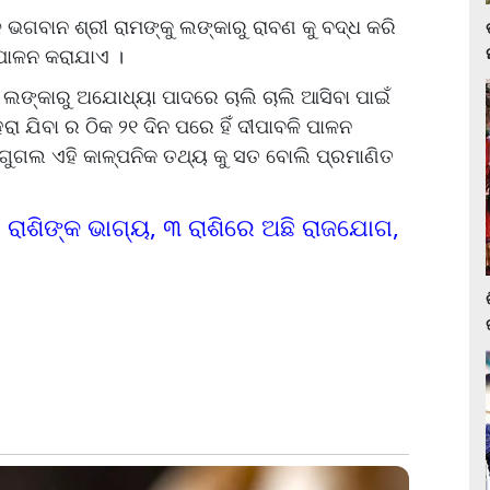
ଗବାନ ଶ୍ରୀ ରାମଙ୍କୁ ଲଙ୍କାରୁ ରାବଣ କୁ ବଦ୍ଧ କରି
 ପାଳନ କରାଯାଏ ।
 ଲଙ୍କାରୁ ଅଯୋଧ୍ୟା ପାଦରେ ଚାଲି ଚାଲି ଆସିବା ପାଇଁ
ରା ଯିବା ର ଠିକ ୨୧ ଦିନ ପରେ ହିଁ ଦୀପାବଳି ପାଳନ
ଗୁଗଲ ଏହି କାଳ୍ପନିକ ତଥ୍ୟ କୁ ସତ ବୋଲି ପ୍ରମାଣିତ
 ରାଶିଙ୍କ ଭାଗ୍ୟ, ୩ ରାଶିରେ ଅଛି ରାଜଯୋଗ,