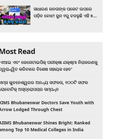
ସାଧାରଣ ଜନତାଙ୍କ ପକେଟ ଉପରେ
ପଡ଼ିବ ବୋଝ! ଜୁନ ୧ରୁ ବଦଳୁଛି ଏହି ୫
ବଡ଼ ନିୟମ
Most Read
'ଏଆଇ ଏବଂ ଜେନୋଟାଇପିକ୍ ପରୀକ୍ଷା ଯକ୍ଷ୍ମା ନିରାକରଣକୁ
ତ୍ୱରାନ୍ୱିତ କରିବାରେ ବିଶେଷ ସହାୟକ ହେବ'
ଏମ୍ସ ଭୁବନେଶ୍ୱରର ଅନନ୍ୟ ସଫଳତା, ୧୦୦ଟି ସଫଳ
ରୋବୋଟିକ୍ ଅସ୍ତ୍ରୋପଚାର ସମ୍ପନ୍ନ
KIMS Bhubaneswar Doctors Save Youth with
Arrow Lodged Through Chest
AIIMS Bhubaneswar Shines Bright: Ranked
among Top 10 Medical Colleges in India