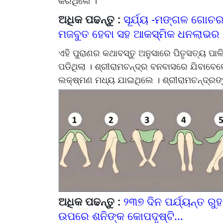
କରିଥିଲେ ।
ଅଧିକ ପଢନ୍ତୁ :
ସୂର୍ଯ୍ୟ -ମଙ୍ଗଳ ଗୋଚର, 
ମଜବୁତ ହେବା ସହ ଆକସ୍ମିକ ଧନଲାଭ
ଏହି ପୁରାଣର କଥାବସ୍ତୁ ଅନୁସାରେ ପିତୃସତ୍ୟ ପାଳି
ପଡିଥିଲା । ଶ୍ରୀରାମଚନ୍ଦ୍ର ବନବାସରେ ଯିବାବେଳେ
ଲକ୍ଷ୍ମଣ ମଧ୍ୟ ଯାଇଥିଲେ । ଶ୍ରୀରାମଚନ୍ଦ୍ରଙ୍
ଅଧିକ ପଢନ୍ତୁ :
୨୩୭ ଦିନ ପର୍ଯ୍ୟନ୍ତ ରୁ
ଉପରେ ଶନିଙ୍କ କୋପଦୃଷ୍ଟି...