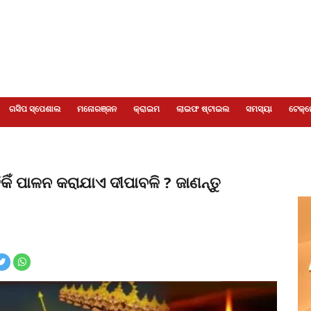
ଗସିପ ସ୍ପେଶାଲ
ମନୋରଞ୍ଜନ
କ୍ରାଇମ
ଲାଇଫ ଷ୍ଟାଇଲ
ସମସ୍ୟା
ଟେକ୍ନ
ିକିଁ ପାଳନ କରାଯାଏ ଦୀପାବଳି ? ଜାଣନ୍ତୁ