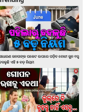
ସାଧାରଣ ଜନତାଙ୍କ ପକେଟ ଉପରେ ପଡ଼ିବ ବୋଝ! ଜୁନ ୧ରୁ
ବଦଳୁଛି ଏହି ୫ ବଡ଼ ନିୟମ