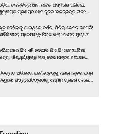
ଓଡ଼ିଆ ଚଳଚ୍ଚିତ୍ର ଆମ ଜାତିର ଅସ୍ମିତାର ପରିଚୟ,
ଖୁବ୍‌ଶୀଘ୍ର ପ୍ରଣୟନ ହେବ ନୂତନ ‘ଚଳଚ୍ଚିତ୍ର ନୀତି’:
ମୁଖ୍ୟମନ୍ତ୍ରୀ ମୋହନ ଚରଣ ମାଝୀ
ଭୂତ ଦେଖିବାକୁ ଯାଇଥିଲେ ଦର୍ଶକ, ମିଳିଲା କେବଳ କମେଡି!
କାହିଁକି ହରର୍‌ ପ୍ରେମୀଙ୍କୁ ନିରାଶ କଲା ‘ମନ୍ତ୍ର ମୁଗ୍ଧ’?
ବଲିଉଡରେ କିଏ ଏହି ନବାଗତ ଯିଏ କି ଏବେ ଆଲିଆ
ଭଟ୍ଟ, ଐଶ୍ୱର୍ଯ୍ୟାଙ୍କୁ ମାତ୍‌ ଦେଇ ନମ୍ବର ୧ ଆସନ
ହାତେଇଛନ୍ତି, ସିନେ ପ୍ରେମୀ ଏବେ ହିଁ ଜାଣି ନିଅନ୍ତୁ ...
ଦିବଙ୍ଗତ ଅଭିନେତା ଧର୍ମେନ୍ଦ୍ରଙ୍କୁ ମରଣୋତ୍ତର ପଦ୍ମ
ବିଭୂଷଣ: ରାଷ୍ଟ୍ରପତିଙ୍କଠାରୁ ସମ୍ମାନ ଗ୍ରହଣ ବେଳେ
ଭାବପ୍ରବଣ ହେଲେ ହେମା ମାଳିନୀ
Trending