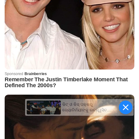
କିଟ୍‍ ଓ କିସ୍‍ ପକ୍ଷରୁ
ଜ୍ୟୋତିର୍ମୟୀଙ୍କୁ ଉଚ୍ଛ୍ୱସିତ
ସମ୍ବର୍ଦ୍ଧନା; ୫ଲକ୍ଷ ଟଙ୍କାର
ପ୍ରୋତ୍ସାହନ ରାଶି ପ୍ରଦାନ