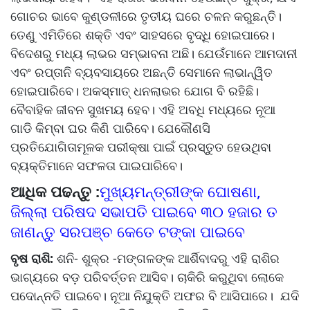
ଗୋଚର ଭାବେ କୁଣ୍ଡଳୀରେ ତୃତୀୟ ଘରେ ଚଳନ କରୁଛନ୍ତି।
ତେଣୁ ଏମିତିରେ ଶକ୍ତି ଏବଂ ସାହସରେ ବୃଦ୍ଧି ହୋଇପାରେ।
ବିଦେଶରୁ ମଧ୍ୟ ଲାଭର ସମ୍ଭାବନା ଅଛି। ଯେଉଁମାନେ ଆମଦାନୀ
ଏବଂ ରପ୍ତାନି ବ୍ୟବସାୟରେ ଅଛନ୍ତି ସେମାନେ ଲାଭାନ୍ୱିତ
ହୋଇପାରିବେ। ଅକସ୍ମାତ୍ ଧନଲାଭର ଯୋଗ ବି ରହିଛି।
ବୈବାହିକ ଜୀବନ ସୁଖମୟ ହେବ। ଏହି ଅବଧି ମଧ୍ୟରେ ନୂଆ
ଗାଡି କିମ୍ବା ଘର କିଣି ପାରିବେ। ଯେକୌଣସି
ପ୍ରତିଯୋଗିତାମୂଳକ ପରୀକ୍ଷା ପାଇଁ ପ୍ରସ୍ତୁତ ହେଉଥିବା
ବ୍ୟକ୍ତିମାନେ ସଫଳତା ପାଇପାରିବେ।
ଆଧିକ ପଢନ୍ତୁ :
ମୁଖ୍ୟମନ୍ତ୍ରୀଙ୍କ ଘୋଷଣା,
ଜିଲ୍ଲା ପରିଷଦ ସଭାପତି ପାଇବେ ୩୦ ହଜାର ତ
ଜାଣନ୍ତୁ ସରପଞ୍ଚ କେତେ ଟଙ୍କା ପାଇବେ
ବୃଷ ରାଶି:
ଶନି- ଶୁକ୍ର -ମଙ୍ଗଳଙ୍କ ଆର୍ଶିବାଦରୁ ଏହି ରାଶିର
ଭାଗ୍ୟରେ ବଡ଼ ପରିବର୍ତ୍ତନ ଆସିବ। ଚାକିରି କରୁଥିବା ଲୋକେ
ପଦୋନ୍ନତି ପାଇବେ। ନୂଆ ନିଯୁକ୍ତି ଅଫର ବି ଆସିପାରେ। ଯଦି