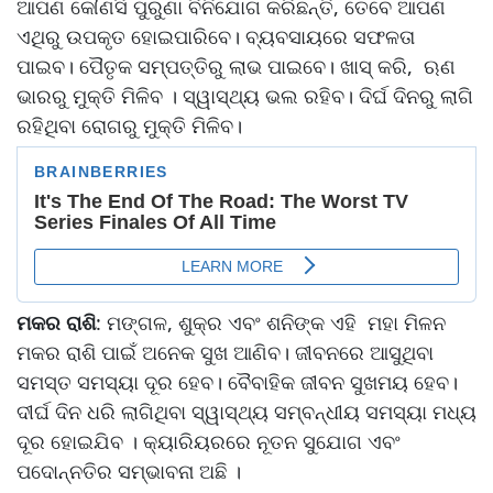
ଆପଣ କୌଣସି ପୁରୁଣା ବିନିଯୋଗ କରିଛନ୍ତି, ତେବେ ଆପଣ
ଏଥିରୁ ଉପକୃତ ହୋଇପାରିବେ। ବ୍ୟବସାୟରେ ସଫଳତା
ପାଇବ। ପୈତୃକ ସମ୍ପତ୍ତିରୁ ଲାଭ ପାଇବେ। ଖାସ୍ କରି, ଋଣ
ଭାରରୁ ମୁକ୍ତି ମିଳିବ । ସ୍ୱାସ୍ଥ୍ୟ ଭଲ ରହିବ। ଦିର୍ଘ ଦିନରୁ ଲାଗି
ରହିଥିବା ରୋଗରୁ ମୁକ୍ତି ମିଳିବ।
ମକର ରାଶି
: ମଙ୍ଗଳ, ଶୁକ୍ର ଏବଂ ଶନିଙ୍କ ଏହି ମହା ମିଳନ
ମକର ରାଶି ପାଇଁ ଅନେକ ସୁଖ ଆଣିବ। ଜୀବନରେ ଆସୁଥିବା
ସମସ୍ତ ସମସ୍ୟା ଦୂର ହେବ। ବୈବାହିକ ଜୀବନ ସୁଖମୟ ହେବ।
ଦୀର୍ଘ ଦିନ ଧରି ଲାଗିଥିବା ସ୍ୱାସ୍ଥ୍ୟ ସମ୍ବନ୍ଧୀୟ ସମସ୍ୟା ମଧ୍ୟ
ଦୂର ହୋଇଯିବ । କ୍ୟାରିୟରରେ ନୂତନ ସୁଯୋଗ ଏବଂ
ପଦୋନ୍ନତିର ସମ୍ଭାବନା ଅଛି ।