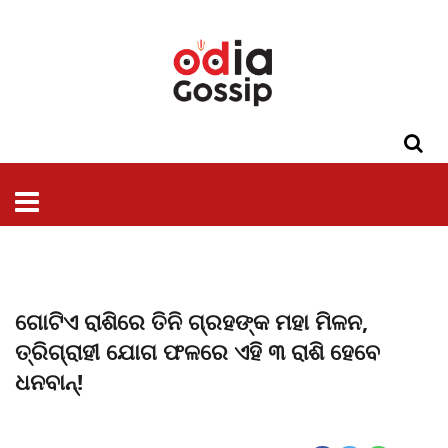
ଓଡିଶା
ଦେଶ-
ପଲିଟିକ୍ସ
ପ୍ରଶାସନ
ସ୍ୱାସ୍ଥ୍ୟ
ଗସିପ
ମନୋରଞ୍ଜନ
କ୍ରାଇମ
ଲାଇଫ
ସମସ୍ୟା
ଟେକ୍ନୋଲୋଜି
ଶିକ୍ଷା
ବିଜ୍ଞାନ
ଖେଳ
ବିଦେଶ
ସ୍ପେଶାଲ
ଷ୍ଟାଇଲ
ଗୋଟିଏ ରାଶିରେ ତିନି ଗ୍ରହଙ୍କ ମହା ମିଳନ,
ତ୍ରିଗ୍ରାହୀ ଯୋଗ ଫଳରେ ଏହି ୩ ରାଶି ହେବେ
ଧନବାନ୍!