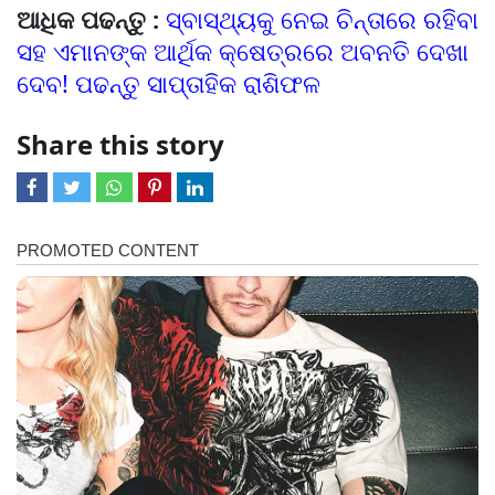
ଆଧିକ ପଢନ୍ତୁ :
ସ୍ବାସ୍ଥ୍ୟକୁ ନେଇ ଚିନ୍ତାରେ ରହିବା
ସହ ଏମାନଙ୍କ ଆର୍ଥିକ କ୍ଷେତ୍ରରେ ଅବନତି ଦେଖା
ଦେବ! ପଢନ୍ତୁ ସାପ୍ତାହିକ ରାଶିଫଳ
Share this story