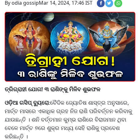
By odia gossip
Mar 14, 2024, 17:46 IST
ତ୍ରିଗ୍ରାହୀ ଯୋଗ! ୩ ରାଶିଙ୍କୁ ମିଳିବ ଶୁଭଫଳ
ଓଡ଼ିଆ ଗସିପ୍ ବ୍ୟୁରୋ
ବୈଦିକ ଜ୍ୟୋତିଷ ଶାସ୍ତ୍ର ଅନୁସାରେ,
:
ମାର୍ଚ୍ଚ ମାସରେ ଏକାଧିକ ଗ୍ରହ ନିଜ ରାଶି ପରିବର୍ତ୍ତନ କରିବାକୁ
ଯାଉଛନ୍ତି । ଶନି ବର୍ତ୍ତମାନ କୁମ୍ଭ ରାଶିରେ ବିରାଜମାନ ଥିବା
ବେଳେ ମାର୍ଚ୍ଚ ୭ରେ ଶୁକ୍ର ମଧ୍ୟ ସେହି ରାଶିକୁ ପ୍ରବେଶ
କରିଛନ୍ତି ।