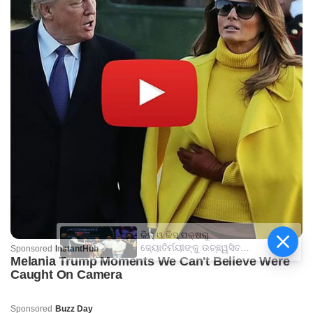
କିଟ୍‍ ଓ କିସ୍‍ ପକ୍ଷରୁ
ଜ୍ୟୋତିର୍ମୟୀଙ୍କୁ ଉଚ୍ଛ୍ୱସିତ
ସମ୍ବର୍ଦ୍ଧନା; ୫ଲକ୍ଷ ଟଙ୍କାର
ପ୍ରୋତ୍ସାହନ ରାଶି ପ୍ରଦାନ