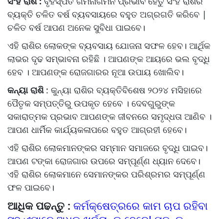
ସିଂହ ରାଶି :
ବୃହସ୍ପତି ଗମନାଗମନ ପ୍ରଭାବ ହେତୁ ସିଂହ ରାଶିର
ବ୍ୟକ୍ତି ଚଳିତ ବର୍ଷ ବ୍ୟବସାୟରେ ବହୁତ ଅଗ୍ରଗତି କରିବେ |
ଚଳିତ ବର୍ଷ ଆପଣ ଅନେକ ସୁବିଧା ପାଇବେ।
ଏହି ରାଶିର ଲୋକଙ୍କ ବ୍ୟବସାୟ ଯୋଜନା ସଫଳ ହେବ। ଆର୍ଥିକ
ଲାଭର ଦୃଢ ସମ୍ଭାବନା ରହିଛି । ଆପଣଙ୍କ ଆୟରେ ଭଲ ବୃଦ୍ଧି
ହେବ । ଆପଣଙ୍କ ରୋଜଗାରର ନୂଆ ଉପାୟ ଖୋଲିବ।
କନ୍ୟା ରାଶି
: କୁନ୍ୟା ରାଶିର ବ୍ୟକ୍ତିବିଶେଷ ୨୦୨୪ ମସିହାରେ
ପୈତୃକ ସମ୍ପତ୍ତିରୁ ଉପକୃତ ହେବେ । ଦେବଗୁରୁଙ୍କ
ସକାରାତ୍ମକ ପ୍ରଭାବ ଆପଣଙ୍କ ଜୀବନରେ ସମୃଦ୍ଧତା ଆଣିବ ।
ଆପଣ ଧାର୍ମିକ କାର୍ଯ୍ୟକଳାପରେ ବହୁତ ଆଗ୍ରହୀ ହେବେ।
ଏହି ରାଶିର ଲୋକମାନଙ୍କର ସମ୍ମାନ ସମାଜରେ ବୃଦ୍ଧି ପାଇବ।
ଆପଣ ଟଙ୍କା ରୋଜଗାର ଉପରେ ସମ୍ପୂର୍ଣ୍ଣ ଧ୍ୟାନ ଦେବେ।
ଏହି ରାଶିର ଲୋକମାନେ ସେମାନଙ୍କର ପରିଶ୍ରମର ସମ୍ପୂର୍ଣ୍ଣ
ଫଳ ପାଇବେ।
ଆଧିକ ପଢନ୍ତୁ :
କର୍ମକ୍ଷେତ୍ରରେ କାମ ଚାପ ରହିବା