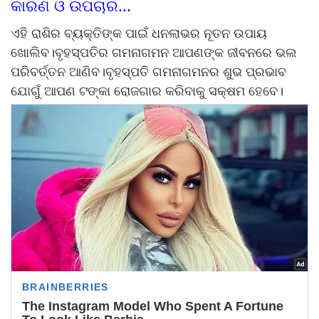
କାରଣ ଓ ଉପଚାର...
ଏହି ରାଶିର ବ୍ୟକ୍ତିଙ୍କ ପାଇଁ ଧନଲାଭର ନୂତନ ଉପାୟ
ଖୋଲିବ।ବୃହସ୍ପତିର ଗମନାଗମନ ଆପଣଙ୍କ ଜୀବନରେ ଭଲ
ପରିବର୍ତ୍ତନ ଆଣିବ।ବୃହସ୍ପତି ଗମନାଗମନର ଶୁଭ ପ୍ରଭାବ
ଯୋଗୁଁ ଆପଣ ଟଙ୍କା ରୋଜଗାର କରିବାକୁ ସକ୍ଷମ ହେବେ।