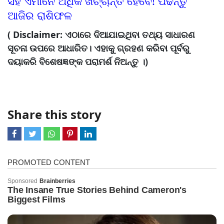
ସହ ଏମାନେ ଅଧିକ ଖର୍ଚ୍ଚାନ୍ତ ହେବେ! ପଢନ୍ତୁ
ଆଜିର ରାଶିଫଳ
( Disclaimer: ଏଠାରେ ଦିଆଯାଇଥିବା ତଥ୍ୟ ସାଧାରଣ
ସୂଚନା ଉପରେ ଆଧାରିତ। ଏହାକୁ ଗ୍ରହଣ କରିବା ପୂର୍ବରୁ
ଦୟାକରି ବିଶେଷଜ୍ଞଙ୍କ ପରାମର୍ଶ ନିଅନ୍ତୁ ।)
Share this story