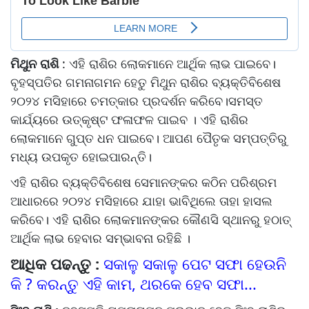
ମିଥୁନ ରାଶି
: ଏହି ରାଶିର ଲୋକମାନେ ଆର୍ଥିକ ଲାଭ ପାଇବେ।
ବୃହସ୍ପତିର ଗମନାଗମନ ହେତୁ ମିଥୁନ ରାଶିର ବ୍ୟକ୍ତିବିଶେଷ
୨୦୨୪ ମସିହାରେ ଚମତ୍କାର ପ୍ରଦର୍ଶନ କରିବେ।ସମସ୍ତ
କାର୍ଯ୍ୟରେ ଉତ୍କୃଷ୍ଟ ଫଳାଫଳ ପାଇବ । ଏହି ରାଶିର
ଲୋକମାନେ ଗୁପ୍ତ ଧନ ପାଇବେ। ଆପଣ ପୈତୃକ ସମ୍ପତ୍ତିରୁ
ମଧ୍ୟ ଉପକୃତ ହୋଇପାରନ୍ତି।
ଏହି ରାଶିର ବ୍ୟକ୍ତିବିଶେଷ ସେମାନଙ୍କର କଠିନ ପରିଶ୍ରମ
ଆଧାରରେ ୨୦୨୪ ମସିହାରେ ଯାହା ଭାବିଥିଲେ ତାହା ହାସଲ
କରିବେ। ଏହି ରାଶିର ଲୋକମାନଙ୍କର କୌଣସି ସ୍ଥାନରୁ ହଠାତ୍
ଆର୍ଥିକ ଲାଭ ହେବାର ସମ୍ଭାବନା ରହିଛି ।
ଆଧିକ ପଢନ୍ତୁ :
ସକାଳୁ ସକାଳୁ ପେଟ ସଫା ହେଉନି
କି ? କରନ୍ତୁ ଏହି କାମ, ଥରକେ ହେବ ସଫା...