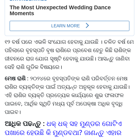
୧୨ ବର୍ଷ ପରେ ଏଭଳି ସଂଯୋଗ ହେବାକୁ ଯାଉଛି । ଚଳିତ ବର୍ଷ ମେ
ପହିଲାରେ ବୃହସ୍ପତି ବୃଷ ରାଶିରେ ପ୍ରବେଶ ହେତୁ କିଛି ରାଶିଙ୍କ
ଜୀବନରେ ରାଜ ଯୋଗ ସୃଷ୍ଟି ହେବାକୁ ଯାଉଛି। ଆସନ୍ତୁ ଜାଣିବା
ସେହି ରାଶି ଗୁଡିକ ବିଷୟରେ।
ମେଷ ରାଶି
: ୨୦୨୪ରେ ବୃହସ୍ପତିଙ୍କ ରାଶି ପରିବର୍ତ୍ତନ ମେଷ
ରାଶିର ବ୍ୟକ୍ତିଙ୍କ ପାଇଁ ଅତ୍ୟନ୍ତ ଅନୁକୂଳ ହେବାକୁ ଯାଉଛି।
ଏହି ରାଶିର ବ୍ୟକ୍ତି ପ୍ରତ୍ୟେକ କାର୍ଯ୍ୟରେ ଶୁଭ ଫଳାଫଳ
ପାଇବେ, ଆର୍ଥିକ ସ୍ଥିତି ମଧ୍ୟ ପୂର୍ବ ଅପେକ୍ଷା ଅଧିକ ବୃଦ୍ଧି
ପାଇବ।
ଆଧିକ ପଢନ୍ତୁ :
ଧକ୍ ଧକ୍ ସହ ମୁଣ୍ଡର ଗୋଟିଏ
ପଖାରେ ହେଉଛି କି ମୁଣ୍ଡବଥା? ଜାଣନ୍ତୁ ଏହାର