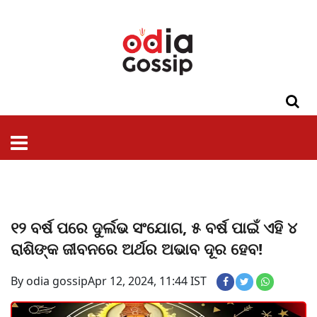
ଓଡିଶା
ଦେଶ-
ପଲିଟିକ୍ସ
ପ୍ରଶାସନ
ସ୍ୱାସ୍ଥ୍ୟ
ଗସିପ
ମନୋରଞ୍ଜନ
କ୍ରାଇମ
ଲାଇଫ
ସମସ୍ୟା
ଟେକ୍ନୋଲୋଜି
ଶିକ୍ଷା
ବିଜ୍ଞାନ
ଖେଳ
ବିଦେଶ
ସ୍ପେଶାଲ
ଷ୍ଟାଇଲ
୧୨ ବର୍ଷ ପରେ ଦୁର୍ଲଭ ସଂଯୋଗ, ୫ ବର୍ଷ ପାଇଁ ଏହି ୪
ରାଶିଙ୍କ ଜୀବନରେ ଅର୍ଥର ଅଭାବ ଦୂର ହେବ!
By odia gossip
Apr 12, 2024, 11:44 IST