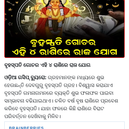
ବୃହସ୍ପତି ଗୋଚର ଏହି ୪ ରାଶିରେ ରାଜ ଯୋଗ
ଓଡ଼ିଆ ଗସିପ୍ ବ୍ୟୁରୋ:
ଗ୍ରହମାନଙ୍କ ମଧ୍ୟରେ ଶୁଭ
ହେଉଛନ୍ତି ଦେବଗୁରୁ ବୃହସ୍ପତି ଗ୍ରହ। ବିଶ୍ୱାସ କରାଯାଏ
ବୃହସ୍ପତି ଗମନାଗମନରେ ବ୍ୟକ୍ତି ଶୁଭ ଫଳାଫଳ ପାଇବା
ସମ୍ଭାବନା ବଢିଯାଇଥାଏ। ଚଳିତ ବର୍ଷ ବୃଷ ରାଶିରେ ପ୍ରବେଶ
କରିବେ ବୃହସ୍ପତି। ଯାହା ଫଳରେ କିଛି ରାଶିରେ ବିରାଟ
ପରିବର୍ତ୍ତନ ଦେଖିବାକୁ ମିଳିବ।