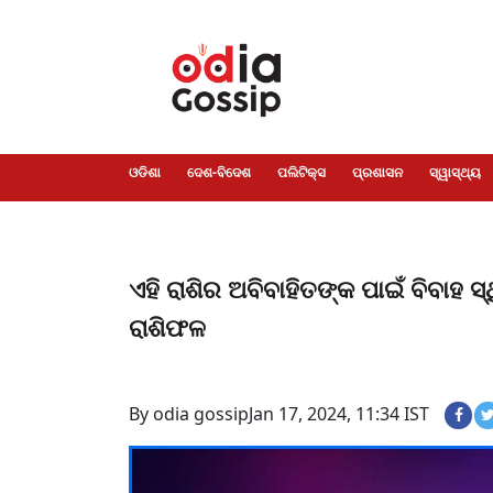
ଓଡିଶା
ଦେଶ-
ପଲିଟିକ୍ସ
ପ୍ରଶାସନ
ସ୍ୱାସ୍ଥ୍ୟ
ଗସିପ
ମନୋରଞ୍ଜନ
କ୍ରାଇମ
ଲାଇଫ
ସମସ୍ୟା
ଟେକ୍ନୋଲୋଜି
ଶିକ୍ଷା
ବିଜ୍ଞାନ
ଖେଳ
ବିଦେଶ
ସ୍ପେଶାଲ
ଷ୍ଟାଇଲ
ଓଡିଶା
ଦେଶ-ବିଦେଶ
ପଲିଟିକ୍ସ
ପ୍ରଶାସନ
ସ୍ୱାସ୍ଥ୍ୟ
ଏହି ରାଶିର ଅବିବାହିତଙ୍କ ପାଇଁ ବିବାହ 
ରାଶିଫଳ
By odia gossip
Jan 17, 2024, 11:34 IST