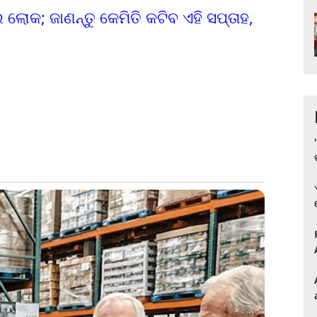
ିର ଲୋକ; ଜାଣନ୍ତୁ କେମିତି କଟିବ ଏହି ସପ୍ତାହ,