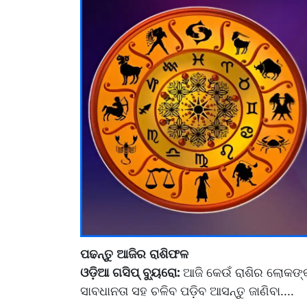
ପଢନ୍ତୁ ଆଜିର ରାଶିଫଳ
ଓଡ଼ିଆ ଗସିପ୍ ବ୍ୟୁରୋ:
ଆଜି କେଉଁ ରାଶିର ଲୋକଙ୍କ
ସାବଧାନତା ସହ ଚଳିବ ପଡ଼ିବ ଆସନ୍ତୁ ଜାଣିବା....