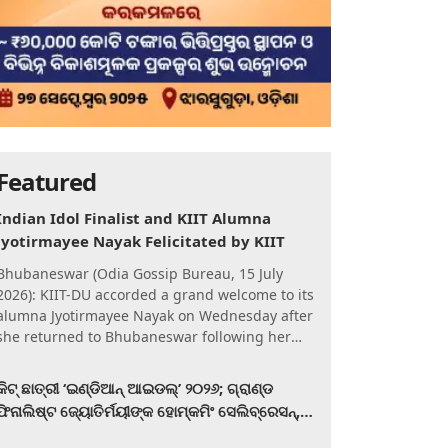
Featured
Indian Idol Finalist and KIIT Alumna
Jyotirmayee Nayak Felicitated by KIIT
Bhubaneswar (Odia Gossip Bureau, 15 July
2026): KIIT-DU accorded a grand welcome to its
alumna Jyotirmayee Nayak on Wednesday after
she returned to Bhubaneswar following her
qualification for the Gra
କିଟ୍‍ ଛାତ୍ରୀ ‘ଇଣ୍ଡିଆନ୍ ଆଇଡଲ୍‌’ ୨୦୨୬; ଗ୍ରାଣ୍ଡ
ଫିନାଲିଷ୍ଟ ଜ୍ୟୋତିର୍ମୟୀଙ୍କ ହୋମ୍‍କମିଂ ସେଲିବ୍ରେସନ୍‍,
କିଟରେ ଉଚ୍ଛ୍ୱସିତ ସମ୍ବର୍ଦ୍ଧନା