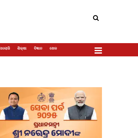
ୋଲୋଜି
ଶିକ୍ଷା
ବିଜ୍ଞାନ
ଖେଳ