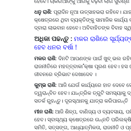
ହେବେ। ଚାକିରିଆଙ୍କୁ ଆଗକୁ ବଢ଼ିବା ଲାଗି ସୁବର୍ଣ୍
ଧନୁ ରାଶି
: ପୂରାଦିନ ନୂଆ ଉତ୍ସାହଭରା ରହିବେ। ଯାହା
କ୍ଷେତ୍ରରେ ଥିବା ବ୍ୟକ୍ତିଙ୍କୁ ସାମାଜିକ କାର୍ଯ୍
ଦ୍ବାରା ଲାଭବାନ ହେବେ। ଅବିବାହିତଙ୍କ ବିବାହ ସ୍
ଅଧିକା ପଢନ୍ତୁ :
ମକର ରାଶିରେ ସୂର୍ଯ୍ୟଙ
ହେବ ଧନର ବର୍ଷା !
ମକର ରାଶି
: ଦିନଟି ଆପଣଙ୍କ ପାଇଁ ଖୁବ୍‌ ଭଲ ରହିବ।
ରାଜନୀତିରେ ମହତ୍ତ୍ବାକା˚କ୍ଷା ପୂରଣ ହେବ। ହସ 
ଜୀବନରେ ବ୍ରିଭାଟ ଦେଖାଦେବ ।
କୁମ୍ଭ ରାଶି
: ଆଜି ଯେଉଁ କାର୍ଯ୍ୟରେ ହାତ ଦେବେ ସେଥ
ତ୍ୱରାନ୍ବିତ ହେବ। ଯାନ୍ତ୍ରିକ ତ୍ରୁଟି ସମସ୍ୟାକୁ
ସତର୍କ ରୁହନ୍ତୁ। ଦୂରସ୍ଥାନକୁ ଯାତ୍ରା କରିପାରନ୍ତି 
ମୀନ ରାଶି:
ଆଜି ଶିଳ୍ପ, ବାଣିଜ୍ୟ ଓ ବ୍ୟବସାୟ, ପର
ହେବ। ସ୍ବାସ୍ଥ୍ୟ କ୍ଷେତ୍ରରେ ଉନ୍ନତି ପରିଲକ୍ଷ
ସମିତି, ସତ୍‌ସଙ୍ଗ, ଆଧ୍ୟାତ୍ମିକତା, ରାଜନୀତି ଓ