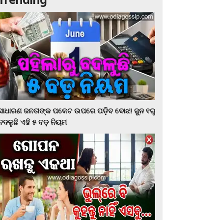
ସାଧାରଣ ଜନତାଙ୍କ ପକେଟ ଉପରେ ପଡ଼ିବ ବୋଝ! ଜୁନ ୧ରୁ
ବଦଳୁଛି ଏହି ୫ ବଡ଼ ନିୟମ