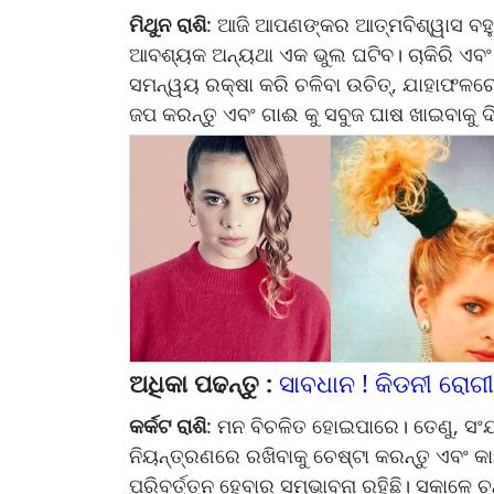
ମିଥୁନ ରାଶି
: ଆଜି ଆପଣଙ୍କର ଆତ୍ମବିଶ୍ୱାସ ବହୁତ 
ଆବଶ୍ୟକ ଅନ୍ୟଥା ଏକ ଭୁଲ ଘଟିବ। ଚାକିରି ଏ
ସମନ୍ୱୟ ରକ୍ଷା କରି ଚଳିବା ଉଚିତ୍, ଯାହାଫଳର
ଜପ କରନ୍ତୁ ଏବଂ ଗାଈ କୁ ସବୁଜ ଘାଷ ଖାଇବାକୁ ଦି
ଅଧିକା ପଢନ୍ତୁ :
ସାବଧାନ ! କିଡନୀ ରୋଗୀ
କର୍କଟ ରାଶି
: ମନ ବିଚଳିତ ହୋଇପାରେ। ତେଣୁ, ସଂଯମ
ନିୟନ୍ତ୍ରଣରେ ରଖିବାକୁ ଚେଷ୍ଟା କରନ୍ତୁ ଏବଂ କାହାକ
ପରିବର୍ତ୍ତନ ହେବାର ସମ୍ଭାବନା ରହିଛି। ସକାଳେ 