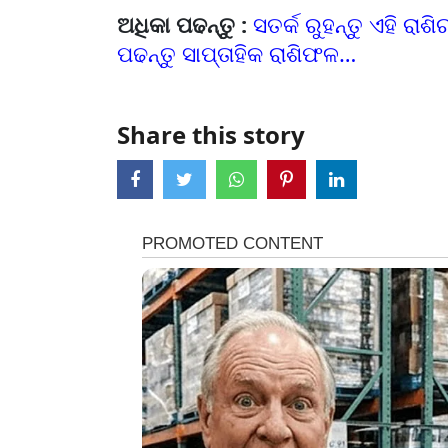
ଅଧିକା ପଢନ୍ତୁ :
ସତର୍କ ରୁହନ୍ତୁ ଏହି ରାଶ
ପଢନ୍ତୁ ସାପ୍ତାହିକ ରାଶିଫଳ…
Share this story