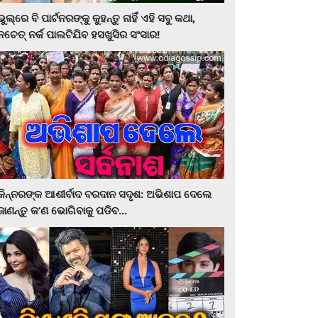
ଭୁଲ୍‌ରେ ବି ପାର୍ଟନରଙ୍କୁ କୁହନ୍ତୁ ନାହିଁ ଏହି ସବୁ କଥା,
ନଚେତ୍‌ ନର୍କ ପାଲଟିଯିବ ହସଖୁସିର ସଂସାର!
କିନ୍ନରଙ୍କ ଆଶୀର୍ବାଦ ବରଦାନ ସଦୃଶ: ଅଭିଶାପ ଦେଲେ
ଜାଣନ୍ତୁ କ’ଣ ଭୋଗିବାକୁ ପଡିବ...