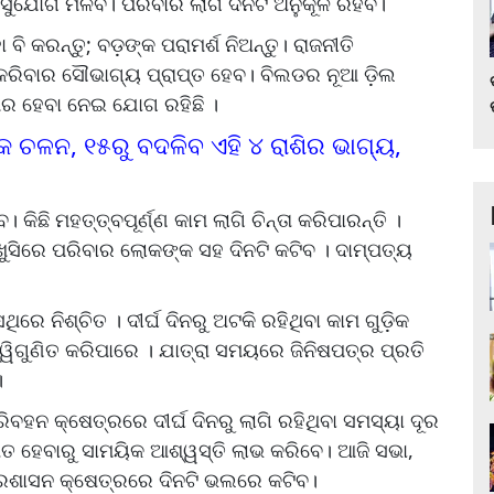
ଣ ସୁଯୋଗ ମିଳିବ। ପରିବାର ଲାଗି ଦିନଟି ଅନୁକୂଳ ରହିବ।
 ବି କରନ୍ତୁ; ବଡ଼ଙ୍କ ପରାମର୍ଶ ନିଅନ୍ତୁ। ରାଜନୀତି
ୟ କରିବାର ସୌଭାଗ୍ୟ ପ୍ରାପ୍ତ ହେବ। ବିଲଡର ନୂଆ ଡ଼ିଲ
ଥିର ହେବା ନେଇ ଯୋଗ ରହିଛି ।
୍କ ଚଳନ, ୧୫ରୁ ବଦଳିବ ଏହି ୪ ରାଶିର ଭାଗ୍ୟ,
 କିଛି ମହତ୍ତ୍ବପୂର୍ଣ୍ଣ କାମ ଲାଗି ଚିନ୍ତା କରିପାରନ୍ତି ।
ଖୁସିରେ ପରିବାର ଲୋକଙ୍କ ସହ ଦିନଟି କଟିବ । ଦାମ୍ପତ୍ୟ
ିରେ ନିଶ୍ଚିତ । ଦୀର୍ଘ ଦିନରୁ ଅଟକି ରହିଥିବା କାମ ଗୁଡ଼ିକ
 ଦ୍ୱିଗୁଣିତ କରିପାରେ । ଯାତ୍ରା ସମୟରେ ଜିନିଷପତ୍ର ପ୍ରତି
।
ିବହନ କ୍ଷେତ୍ରରେ ଦୀର୍ଘ ଦିନରୁ ଲାଗି ରହିଥିବା ସମସ୍ୟା ଦୂର
ିତ ହେବାରୁ ସାମୟିକ ଆଶ୍ୱସ୍ତି ଲାଭ କରିବେ। ଆଜି ସଭା,
 ପ୍ରଶାସନ କ୍ଷେତ୍ରରେ ଦିନଟି ଭଲରେ କଟିବ।