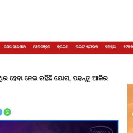
ଗସିପ ସ୍ପେଶାଲ
ମନୋରଞ୍ଜନ
କ୍ରାଇମ
ଲାଇଫ ଷ୍ଟାଇଲ
ସମସ୍ୟା
ଟେକ୍ନ
ସ୍ଥିର ହେବା ନେଇ ରହିଛି ଯୋଗ, ପଢନ୍ତୁ ଆଜିର