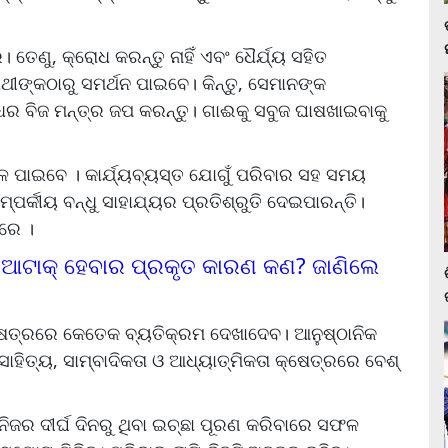
େଣୁ, କ୍ରୋଧ କରନ୍ତୁ ନାହିଁ ଏବଂ ଧୈର୍ଯ୍ୟ ସହିତ
ୀଙ୍କଠାରୁ ସମର୍ଥନ ପାଇବେ। କିନ୍ତୁ, ସେମାନଙ୍କ
ଧର ବିଜ ମନ୍ତ୍ର ଜପ କରନ୍ତୁ। ଗାଈକୁ ସବୁଜ ଘାଷଖାଇବାକୁ
ଳ ପାଇବେ । କାର୍ଯ୍ୟବ୍ୟସ୍ତ ଯୋଗୁଁ ପରିବାର ସହ ସମୟ
ମ୍ପର୍କୀୟ ବନ୍ଧୁ ସାହାଯ୍ୟର ପ୍ରତିଶ୍ରୁତି ଦେଇପାରନ୍ତି।
ାରେ ।
ଟ ଆଟାକ୍ ହେବାର ପ୍ରକୃତ କାରଣ କଣ? ଜାଣିଲେ
କ୍ଷେତ୍ରରେ କେତେକ ବ୍ୟତିକ୍ରମ ଦେଖାଦେବ। ଆନୁଷ୍ଠାନିକ
ସାହିତ୍ୟ, ସାମ୍ବାଦିକତା ଓ ଆଧ୍ୟାତ୍ମିକତା କ୍ଷେତ୍ରରେ ବେଶ୍‌
ନିଜର ଦୀର୍ଘ ଦିନରୁ ଥିବା ଇଚ୍ଛା ପୂରଣ କରିବାରେ ସଫଳ