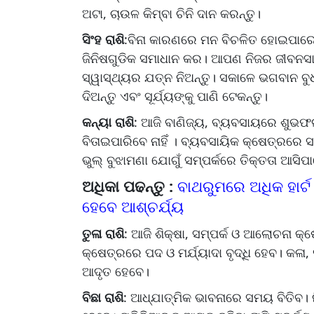
ଅଟା, ଚାଉଳ କିମ୍ବା ଚିନି ଦାନ କରନ୍ତୁ।
ସିଂହ ରାଶି
:ବିନା କାରଣରେ ମନ ବିଚଳିତ ହୋଇପାରେ। ତ
ଜିନିଷଗୁଡିକ ସମାଧାନ କର। ଆପଣ ନିଜର ଜୀବନସାଥ
ସ୍ୱାସ୍ଥ୍ୟର ଯତ୍ନ ନିଅନ୍ତୁ। ସକାଳେ ଭଗବାନ ବୁ
ଦିଅନ୍ତୁ ଏବଂ ସୂର୍ଯ୍ୟଙ୍କୁ ପାଣି ଟେକନ୍ତୁ।
କନ୍ୟା ରାଶି
: ଆଜି ବାଣିଜ୍ୟ, ବ୍ୟବସାୟରେ ଶୁଭଫ
ବିତାଇପାରିବେ ନାହିଁ । ବ୍ୟବସାୟିକ କ୍ଷେତ୍ରରେ ସ
ଭୁଲ୍ ବୁଝାମଣା ଯୋଗୁଁ ସମ୍ପର୍କରେ ତିକ୍ତତା ଆସିପ
ଅଧିକା ପଢନ୍ତୁ :
ବାଥରୁମରେ ଅଧିକ ହାର୍
ହେବେ ଆଶ୍ଚର୍ଯ୍ୟ
ତୁଳା ରାଶି
: ଆଜି ଶିକ୍ଷା, ସମ୍ପର୍କ ଓ ଆଲୋଚନା 
କ୍ଷେତ୍ରରେ ପଦ ଓ ମର୍ଯ୍ୟାଦା ବୃଦ୍ଧି ହେବ। କଳା, 
ଆଦୃତ ହେବେ।
ବିଛା ରାଶି
: ଆଧ୍ଯାତ୍ମିକ ଭାବନାରେ ସମୟ ବିତିବ। 