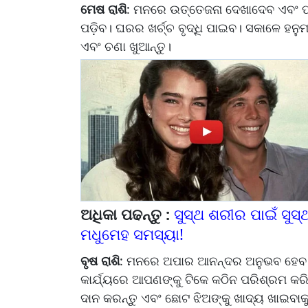
ମେଷ ରାଶି
: ମନରେ ଉତ୍ତେଜନା ଦେଖାଦେବ ଏବଂ ପ
ପଡ଼ିବ। ଘରର ଖର୍ଚ୍ଚ ବୃଦ୍ଧି ପାଇବ। ସକାଳେ ହନୁମ
ଏବଂ ଚଣା ଖୁଆନ୍ତୁ।
ଅଧିକା ପଢନ୍ତୁ :
ସୁସ୍ଥ ଶରୀର ପାଇଁ ସୁସ
ମଧୁମେହ ସମସ୍ୟା!
ବୃଷ ରାଶି
: ମନରେ ଅପାର ଆନନ୍ଦର ଅନୁଭବ ହେବ ଏ
କାର୍ଯ୍ୟରେ ଆପଣଙ୍କୁ ଟିକେ କଠିନ ପରିଶ୍ରମ କ
ଦାନ କରନ୍ତୁ ଏବଂ ଛୋଟ ଝିଅଙ୍କୁ ଖାଦ୍ୟ ଖାଇବାକୁ 