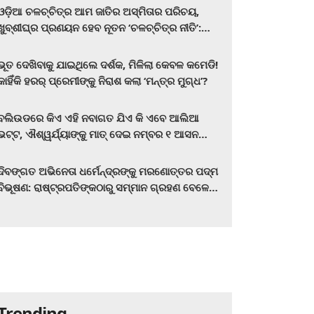
ଓଡ଼ିଆ ଚଳଚ୍ଚିତ୍ର ଆମ ଜାତିର ଅସ୍ମିତାର ପରିଚୟ,
ଖୁବ୍‌ଶୀଘ୍ର ପ୍ରଣୟନ ହେବ ନୂତନ ‘ଚଳଚ୍ଚିତ୍ର ନୀତି’:
ମୁଖ୍ୟମନ୍ତ୍ରୀ ମୋହନ ଚରଣ ମାଝୀ
ଭୂତ ଦେଖିବାକୁ ଯାଇଥିଲେ ଦର୍ଶକ, ମିଳିଲା କେବଳ କମେଡି!
କାହିଁକି ହରର୍‌ ପ୍ରେମୀଙ୍କୁ ନିରାଶ କଲା ‘ମନ୍ତ୍ର ମୁଗ୍ଧ’?
ବଲିଉଡରେ କିଏ ଏହି ନବାଗତ ଯିଏ କି ଏବେ ଆଲିଆ
ଭଟ୍ଟ, ଐଶ୍ୱର୍ଯ୍ୟାଙ୍କୁ ମାତ୍‌ ଦେଇ ନମ୍ବର ୧ ଆସନ
ହାତେଇଛନ୍ତି, ସିନେ ପ୍ରେମୀ ଏବେ ହିଁ ଜାଣି ନିଅନ୍ତୁ ...
ଦିବଙ୍ଗତ ଅଭିନେତା ଧର୍ମେନ୍ଦ୍ରଙ୍କୁ ମରଣୋତ୍ତର ପଦ୍ମ
ବିଭୂଷଣ: ରାଷ୍ଟ୍ରପତିଙ୍କଠାରୁ ସମ୍ମାନ ଗ୍ରହଣ ବେଳେ
ଭାବପ୍ରବଣ ହେଲେ ହେମା ମାଳିନୀ
Trending