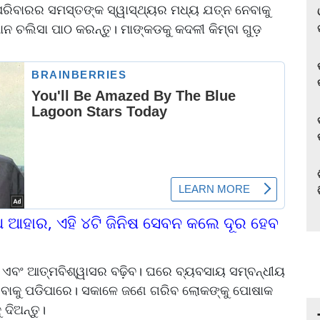
ରିବାରର ସମସ୍ତଙ୍କ ସ୍ୱାସ୍ଥ୍ୟର ମଧ୍ୟ ଯତ୍ନ ନେବାକୁ
ାନ ଚଲିସା ପାଠ କରନ୍ତୁ। ମାଙ୍କଡକୁ କଦଳୀ କିମ୍ବା ଗୁଡ଼
୍ଥ ଆହାର, ଏହି ୪ଟି ଜିନିଷ ସେବନ କଲେ ଦୂର ହେବ
ବଂ ଆତ୍ମବିଶ୍ୱାସର ବଢ଼ିବ। ଘରେ ବ୍ୟବସାୟ ସମ୍ବନ୍ଧୀୟ
ରିବାକୁ ପଡିପାରେ। ସକାଳେ ଜଣେ ଗରିବ ଲୋକଙ୍କୁ ପୋଷାକ
ଦିଅନ୍ତୁ।