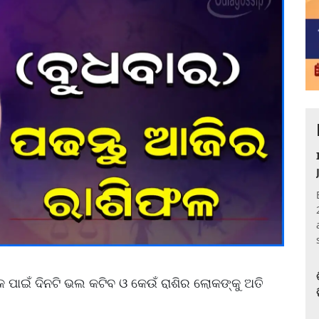
 ପାଇଁ ଦିନଟି ଭଲ କଟିବ ଓ କେଉଁ ରାଶିର ଲୋକଙ୍କୁ ଅତି