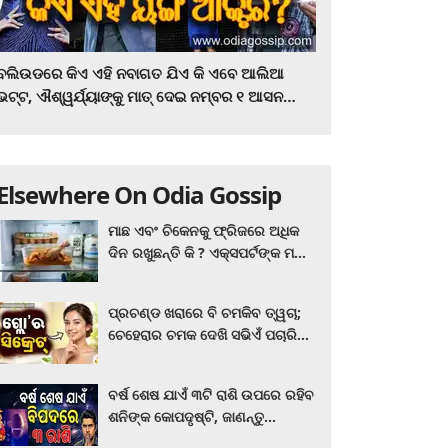
ବଲିଉଡରେ କିଏ ଏହି ନବାଗତ ଯିଏ କି ଏବେ ଆଲିଆ
ଭଟ୍ଟ, ଐଶ୍ୱର୍ଯ୍ୟାଙ୍କୁ ମାତ୍‌ ଦେଇ ନମ୍ବର ୧ ଆସନ
ହାତେଇଛନ୍ତି, ସିନେ ପ୍ରେମୀ ଏବେ ହିଁ ଜାଣି ନିଅନ୍ତୁ ...
Elsewhere On Odia Gossip
ମାଛ ଏବଂ ଚିକେନକୁ ଫ୍ରିଜରେ ଅଧିକ
ଦିନ ରଖୁଛନ୍ତି କି ? ଏକ୍ସପର୍ଟଙ୍କ ମତ
କିଛି ଏପରି ରହିଛି...
ପ୍ରଚଣ୍ଡ ଖରାରେ ବି ଚମକିବ ତ୍ୱଚା;
ଚେହେରାର ଚମକ ଦେଖି ସଭିଏଁ ପଚାରିବେ
ଗ୍ଲୋ’ର ସିକ୍ରେଟ! ଆପଣାନ୍ତୁ ଏହି...
ବର୍ଷ ଶେଷ ଯାଏଁ ୩ଟି ରାଶି ଉପରେ ରହିବ
ଶନିଙ୍କ କୋପଦୃଷ୍ଟି, ଜାଣନ୍ତୁ
ଆପଣଙ୍କ ରାଶି ଏଥିରେ ନାହିଁ ତ?