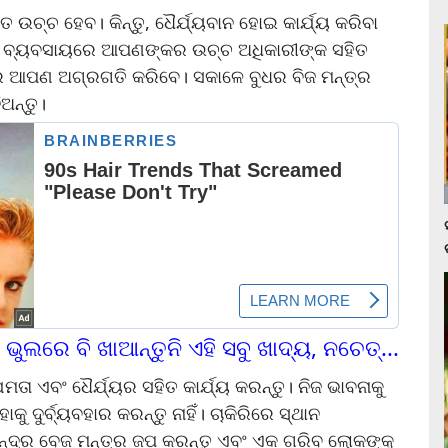
ଉଚ୍ଚ ହେବ। କିନ୍ତୁ, ଧୈର୍ଯ୍ୟବାନ ହୋଇ କାର୍ଯ୍ୟ କରିବା
ବଂ ବ୍ୟବସାୟରେ ଆପଣଙ୍କର ଉଚ୍ଚ ଅଧିକାରୀଙ୍କ ସହିତ
େ ଆପଣ ଅଗ୍ରଗତି କରିବେ। ସକାଳେ ବୁଧର ବିଜ ମନ୍ତ୍ର
ଅନ୍ତୁ।
 ଭୁଲରେ ବି ଖାଆନ୍ତୁନି ଏହି ସବୁ ଖାଦ୍ୟ, ନଚେତ୍...
ତା ଏବଂ ଧୈର୍ଯ୍ୟର ସହିତ କାର୍ଯ୍ୟ କରନ୍ତୁ। ନିଜ ଭାବନାକୁ
ୁ ଦୁର୍ବ୍ୟବହାର କରନ୍ତୁ ନାହିଁ। ଚାକିରିରେ ସ୍ଥାନ
ଚନ୍ଦ୍ର ବେଜ ମନ୍ତ୍ର ଜପ କରନ୍ତୁ ଏବଂ ଏକ ଗରିବ ଲୋକଙ୍କୁ