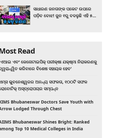
ସାଧାରଣ ଜନତାଙ୍କ ପକେଟ ଉପରେ
ପଡ଼ିବ ବୋଝ! ଜୁନ ୧ରୁ ବଦଳୁଛି ଏହି ୫
ବଡ଼ ନିୟମ
Most Read
'ଏଆଇ ଏବଂ ଜେନୋଟାଇପିକ୍ ପରୀକ୍ଷା ଯକ୍ଷ୍ମା ନିରାକରଣକୁ
ତ୍ୱରାନ୍ୱିତ କରିବାରେ ବିଶେଷ ସହାୟକ ହେବ'
ଏମ୍ସ ଭୁବନେଶ୍ୱରର ଅନନ୍ୟ ସଫଳତା, ୧୦୦ଟି ସଫଳ
ରୋବୋଟିକ୍ ଅସ୍ତ୍ରୋପଚାର ସମ୍ପନ୍ନ
KIMS Bhubaneswar Doctors Save Youth with
Arrow Lodged Through Chest
AIIMS Bhubaneswar Shines Bright: Ranked
among Top 10 Medical Colleges in India