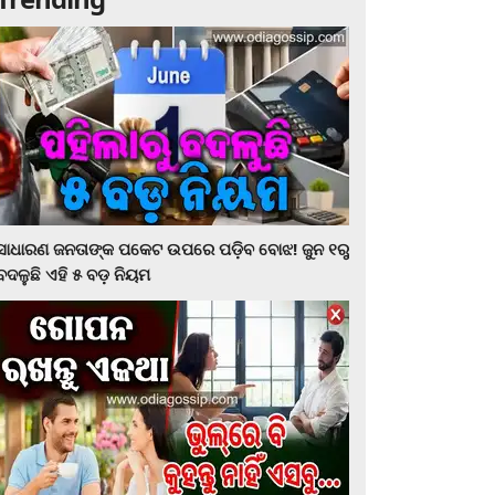
ସାଧାରଣ ଜନତାଙ୍କ ପକେଟ ଉପରେ ପଡ଼ିବ ବୋଝ! ଜୁନ ୧ରୁ
ବଦଳୁଛି ଏହି ୫ ବଡ଼ ନିୟମ