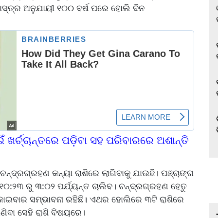
ଶାସ୍ତ୍ର ଅନୁଯାୟୀ ୧୦୦ ବର୍ଷ ପରେ ହୋଲି ଦିନ
ଁ ଖର୍ଚ୍ଚାନ୍ତରେ ପଡ଼ିବା ସହ ପରିବାରରେ ଅଶାନ୍ତି
ନ୍ଦ୍ରଗ୍ରହଣ କନ୍ୟା ରାଶିରେ ଲାଗିବାକୁ ଯାଉଛି। ପଞ୍ଚାଙ୍ଗ
୧୦:୨୩ ରୁ ୩:୦୨ ପର୍ଯ୍ୟନ୍ତ ଚାଲିବ। ଚନ୍ଦ୍ରଗ୍ରହଣ ହେତୁ
କାଇବାର ସମ୍ଭାବନା ରହିଛି। ଏଥର ହୋଲିରେ ୩ଟି ରାଶିରେ
ଣିବା ସେହି ରାଶି ବିଷୟରେ।