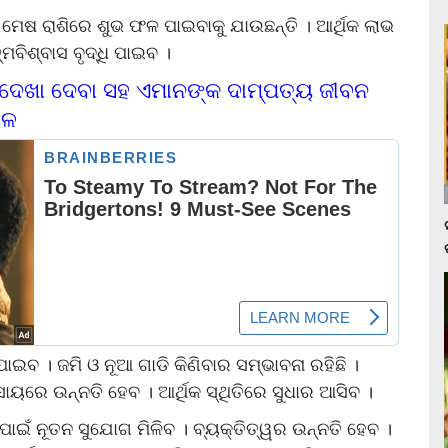
 ମେଷ ରାଶିରେ ଶୁଭ ଫଳ ପାଇବାକୁ ଯାଉଛନ୍ତି । ଆର୍ଥିକ ଲାଭ
ବିଶ୍ବାସ ବୃଦ୍ଧି ପାଇବ ।
 ଦେଖା ଦେବା ସହ ଏମାନଙ୍କ ଦାମ୍ପତ୍ୟ ଜୀବନ
ଫଳ
ି ପାଇବ । ଜମି ଓ ନୂଆ ଗାଡି କିଣିବାର ସମ୍ଭାବନା ରହିଛି ।
ାୟରେ ଉନ୍ନତି ହେବ । ଆର୍ଥିକ ସ୍ଥିତିରେ ସୁଧାର ଆସିବ ।
 ପାଇଁ ନୂତନ ସୁଯୋଗ ମିଳିବ । ବ୍ୟକ୍ତିତ୍ୱର ଉନ୍ନତି ହେବ ।