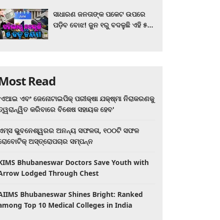
ସାଧାରଣ ଜନତାଙ୍କ ପକେଟ ଉପରେ
ପଡ଼ିବ ବୋଝ! ଜୁନ ୧ରୁ ବଦଳୁଛି ଏହି ୫
ବଡ଼ ନିୟମ
Most Read
'ଏଆଇ ଏବଂ ଜେନୋଟାଇପିକ୍ ପରୀକ୍ଷା ଯକ୍ଷ୍ମା ନିରାକରଣକୁ
ତ୍ୱରାନ୍ୱିତ କରିବାରେ ବିଶେଷ ସହାୟକ ହେବ'
ଏମ୍ସ ଭୁବନେଶ୍ୱରର ଅନନ୍ୟ ସଫଳତା, ୧୦୦ଟି ସଫଳ
ରୋବୋଟିକ୍ ଅସ୍ତ୍ରୋପଚାର ସମ୍ପନ୍ନ
KIMS Bhubaneswar Doctors Save Youth with
Arrow Lodged Through Chest
AIIMS Bhubaneswar Shines Bright: Ranked
among Top 10 Medical Colleges in India