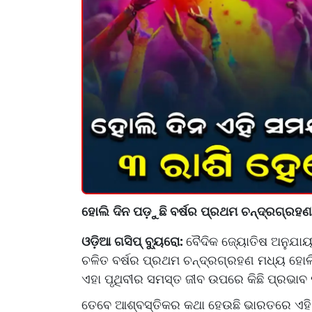
ହୋଲି ଦିନ ପଡ଼ୁଛି ବର୍ଷର ପ୍ରଥମ ଚନ୍ଦ୍ରଗ୍ରହଣ
ଓଡ଼ିଆ ଗସିପ୍ ବ୍ୟୁରୋ:
ବୈଦିକ ଜ୍ୟୋତିଷ ଅନୁଯାୟୀ 
ଚଳିତ ବର୍ଷର ପ୍ରଥମ ଚନ୍ଦ୍ରଗ୍ରହଣ ମଧ୍ୟ ହୋଲ
ଏହା ପୃଥିବୀର ସମସ୍ତ ଜୀବ ଉପରେ କିଛି ପ୍ରଭା
ତେବେ ଆଶ୍ବସ୍ତିକର କଥା ହେଉଛି ଭାରତରେ ଏହି ଚନ