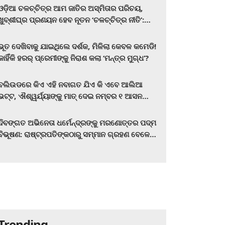
ଓଡ଼ିଆ ଚଳଚ୍ଚିତ୍ର ଆମ ଜାତିର ଅସ୍ମିତାର ପରିଚୟ,
ଖୁବ୍‌ଶୀଘ୍ର ପ୍ରଣୟନ ହେବ ନୂତନ ‘ଚଳଚ୍ଚିତ୍ର ନୀତି’:
ମୁଖ୍ୟମନ୍ତ୍ରୀ ମୋହନ ଚରଣ ମାଝୀ
ଭୂତ ଦେଖିବାକୁ ଯାଇଥିଲେ ଦର୍ଶକ, ମିଳିଲା କେବଳ କମେଡି!
କାହିଁକି ହରର୍‌ ପ୍ରେମୀଙ୍କୁ ନିରାଶ କଲା ‘ମନ୍ତ୍ର ମୁଗ୍ଧ’?
ବଲିଉଡରେ କିଏ ଏହି ନବାଗତ ଯିଏ କି ଏବେ ଆଲିଆ
ଭଟ୍ଟ, ଐଶ୍ୱର୍ଯ୍ୟାଙ୍କୁ ମାତ୍‌ ଦେଇ ନମ୍ବର ୧ ଆସନ
ହାତେଇଛନ୍ତି, ସିନେ ପ୍ରେମୀ ଏବେ ହିଁ ଜାଣି ନିଅନ୍ତୁ ...
ଦିବଙ୍ଗତ ଅଭିନେତା ଧର୍ମେନ୍ଦ୍ରଙ୍କୁ ମରଣୋତ୍ତର ପଦ୍ମ
ବିଭୂଷଣ: ରାଷ୍ଟ୍ରପତିଙ୍କଠାରୁ ସମ୍ମାନ ଗ୍ରହଣ ବେଳେ
ଭାବପ୍ରବଣ ହେଲେ ହେମା ମାଳିନୀ
Trending