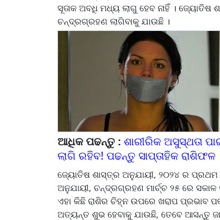
ସୂତାକ ଅବଧି ମଧ୍ୟ ଲାଗୁ ହେବ ନାହିଁ । ଜ୍ୟୋତିଷ 
ଚନ୍ଦ୍ରଗ୍ରହଣ ଲାଗିବାକୁ ଯାଉଛି ।
ଆଧିକ ପଢନ୍ତୁ :
ଶାରୀରିକ ଅସୁସ୍ଥତା ପାଇ
ଲାଗି ରହିବ! ପଢନ୍ତୁ ସାପ୍ତାହିକ ରାଶିଫଳ
ଜ୍ୟୋତିଷ ଶାସ୍ତ୍ର ଅନୁଯାୟୀ, ୨୦୨୪ ର ପ୍ରଥମ ଚ
ଅନୁଯାୟୀ, ଚନ୍ଦ୍ରଗ୍ରହଣ ମାର୍ଚ୍ଚ ୨୫ ରେ ସକାଳ 
ଏହା କିଛି ରାଶିର ଚିହ୍ନ ଉପରେ ଖରାପ ପ୍ରଭାବ ପ
ଅତ୍ୟନ୍ତ ଶୁଭ ହେବାକୁ ଯାଉଛି, ତେବେ ଆସନ୍ତୁ ଜା