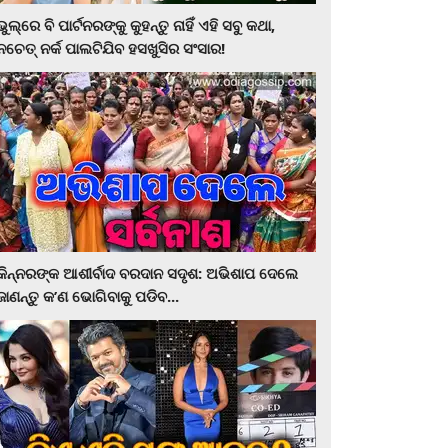
ଭୁଲ୍‌ରେ ବି ପାର୍ଟନରଙ୍କୁ କୁହନ୍ତୁ ନାହିଁ ଏହି ସବୁ କଥା,
ନଚେତ୍‌ ନର୍କ ପାଲଟିଯିବ ହସଖୁସିର ସଂସାର!
କିନ୍ନରଙ୍କ ଆଶୀର୍ବାଦ ବରଦାନ ସଦୃଶ: ଅଭିଶାପ ଦେଲେ
ଜାଣନ୍ତୁ କ’ଣ ଭୋଗିବାକୁ ପଡିବ...