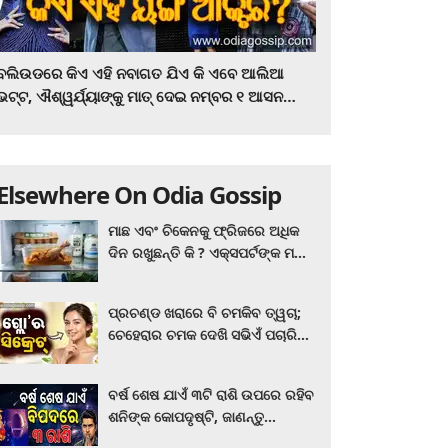
ବଲିଉଡରେ କିଏ ଏହି ନବାଗତ ଯିଏ କି ଏବେ ଆଲିଆ
ଭଟ୍ଟ, ଐଶ୍ୱର୍ଯ୍ୟାଙ୍କୁ ମାତ୍‌ ଦେଇ ନମ୍ବର ୧ ଆସନ
ହାତେଇଛନ୍ତି, ସିନେ ପ୍ରେମୀ ଏବେ ହିଁ ଜାଣି ନିଅନ୍ତୁ ...
Elsewhere On Odia Gossip
ମାଛ ଏବଂ ଚିକେନକୁ ଫ୍ରିଜରେ ଅଧିକ
ଦିନ ରଖୁଛନ୍ତି କି ? ଏକ୍ସପର୍ଟଙ୍କ ମତ
କିଛି ଏପରି ରହିଛି...
ପ୍ରଚଣ୍ଡ ଖରାରେ ବି ଚମକିବ ତ୍ୱଚା;
ଚେହେରାର ଚମକ ଦେଖି ସଭିଏଁ ପଚାରିବେ
ଗ୍ଲୋ’ର ସିକ୍ରେଟ! ଆପଣାନ୍ତୁ ଏହି...
ବର୍ଷ ଶେଷ ଯାଏଁ ୩ଟି ରାଶି ଉପରେ ରହିବ
ଶନିଙ୍କ କୋପଦୃଷ୍ଟି, ଜାଣନ୍ତୁ
ଆପଣଙ୍କ ରାଶି ଏଥିରେ ନାହିଁ ତ?