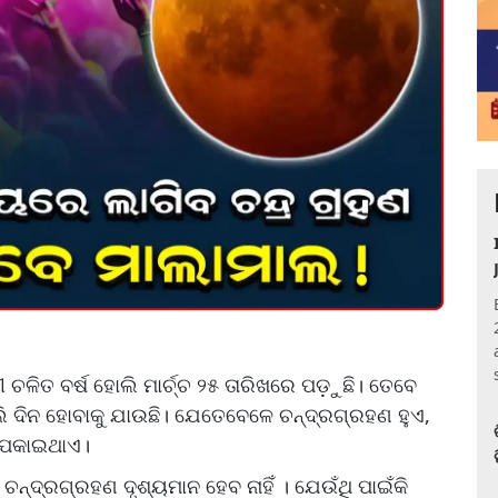
ଚଳିତ ବର୍ଷ ହୋଲି ମାର୍ଚ୍ଚ ୨୫ ତାରିଖରେ ପଡ଼ୁଛି। ତେବେ
ି ଦିନ ହୋବାକୁ ଯାଉଛି। ଯେତେବେଳେ ଚନ୍ଦ୍ରଗ୍ରହଣ ହୁଏ,
ବ ପକାଇଥାଏ।
୍ଦ୍ରଗ୍ରହଣ ଦୃଶ୍ୟମାନ ହେବ ନାହିଁ । ଯେଉଁଥି ପାଇଁକି