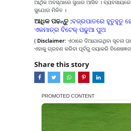
ଆର୍ଥିକ ଅବସ୍ଥାରେ ସୁଧାର ଆସିବ । ବ୍ୟବସାୟରେ
ସୁଯୋଗ ମିଳିବ ।
ଆଧିକ ପଢନ୍ତୁ :
ବଜ୍ରପାତରେ ହୁତୁହୁତୁ 
ଏକମାତ୍ର ବିଟେକ୍ ପଢୁଆ ପୁଅ
(
Disclaimer
: ଏଠାରେ ଦିଆଯାଇଥିବା ସୂଚନା 
ଏହାକୁ ଗ୍ରହଣ କରିବା ପୂର୍ବରୁ ଦୟାକରି ବିଶେଷଜ୍ଞଙ୍
Share this story