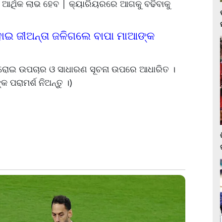
 ଆର୍ଥିକ ଲାଭ ହେବ | କ୍ୟାରିୟରରେ ଆଗକୁ ବଢିବାକୁ
ହୋଇ ଜୀଅନ୍ତା ଜଳିଗଲେ ବାପା ମାଆଙ୍କ
ଘରୋଇ ଉପଚାର ଓ ସାଧାରଣ ସୂଚନା ଉପରେ ଆଧାରିତ ।
କ ପରାମର୍ଶ ନିଅନ୍ତୁ ।)