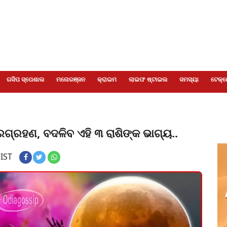
ଗସିପ ସ୍ପେଶାଲ
ମନୋରଞ୍ଜନ
କ୍ରାଇମ
ଲାଇଫ ଷ୍ଟାଇଲ
ସମସ୍ୟା
ଟେକ୍ନ
ରଗ୍ରହଣ, ବଦଳିବ ଏହି ୩ ରାଶିଙ୍କ ଭାଗ୍ୟ..
 IST