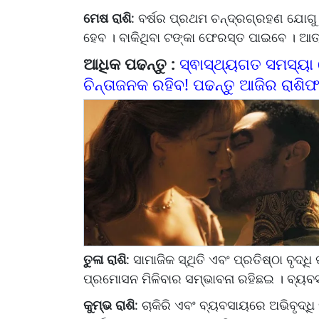
ମେଷ ରାଶି
: ବର୍ଷର ପ୍ରଥମ ଚନ୍ଦ୍ରଗ୍ରହଣ ଯୋଗୁ
ହେବ । ବାକିଥିବା ଟଙ୍କା ଫେରସ୍ତ ପାଇବେ । ଆତ୍ମ
ଆଧିକ ପଢନ୍ତୁ :
ସ୍ଵାସ୍ଥ୍ୟଗତ ସମସ୍ୟା
ଚିନ୍ତାଜନକ ରହିବ! ପଢନ୍ତୁ ଆଜିର ରାଶି
ତୁଳା ରାଶି
: ସାମାଜିକ ସ୍ଥିତି ଏବଂ ପ୍ରତିଷ୍ଠା ବୃଦ୍ଧ
ପ୍ରମୋସନ ମିଳିବାର ସମ୍ଭାବନା ରହିଛଇ । ବ୍ୟବସ
କୁମ୍ଭ ରାଶି
: ଚାକିରି ଏବଂ ବ୍ୟବସାୟରେ ଅଭିବୃଦ୍ଧି