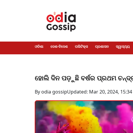
ଓଡିଶା
ଦେଶ-
ପଲିଟିକ୍ସ
ପ୍ରଶାସନ
ସ୍ୱାସ୍ଥ୍ୟ
ଗସିପ
ମନୋରଞ୍ଜନ
କ୍ରାଇମ
ଲାଇଫ
ସମସ୍ୟା
ଟେକ୍ନୋଲୋଜି
ଶିକ୍ଷା
ବିଜ୍ଞାନ
ଖେଳ
ବିଦେଶ
ସ୍ପେଶାଲ
ଷ୍ଟାଇଲ
ଓଡିଶା
ଦେଶ-ବିଦେଶ
ପଲିଟିକ୍ସ
ପ୍ରଶାସନ
ସ୍ୱାସ୍ଥ୍ୟ
ହୋଲି ଦିନ ପଡ଼ୁଛି ବର୍ଷର ପ୍ରଥମ ଚନ୍ଦ୍
By odia gossip
Updated: Mar 20, 2024, 15:34