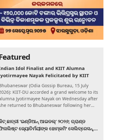
Featured
Indian Idol Finalist and KIIT Alumna
Jyotirmayee Nayak Felicitated by KIIT
Bhubaneswar (Odia Gossip Bureau, 15 July
2026): KIIT-DU accorded a grand welcome to its
alumna Jyotirmayee Nayak on Wednesday after
she returned to Bhubaneswar following her
qualification for the Gra
କିଟ୍‍ ଛାତ୍ରୀ ‘ଇଣ୍ଡିଆନ୍ ଆଇଡଲ୍‌’ ୨୦୨୬; ଗ୍ରାଣ୍ଡ
ଫିନାଲିଷ୍ଟ ଜ୍ୟୋତିର୍ମୟୀଙ୍କ ହୋମ୍‍କମିଂ ସେଲିବ୍ରେସନ୍‍,
କିଟରେ ଉଚ୍ଛ୍ୱସିତ ସମ୍ବର୍ଦ୍ଧନା