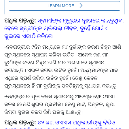
ଅଧିକ ପଢ଼ନ୍ତୁ:
ସ୍ବାମୀଙ୍କ ମୃତ୍ୟୁର ଦୁଃଖରେ କାନ୍ଦୁଥିବା
ବେଳେ ସ୍ତ୍ରୀଙ୍କ ଚାଲିଗଲା ଜୀବନ, ଦୁହେଁ ଗୋଟିଏ
ଜୁଇରେ ଏକାଠି ଜଳିଲେ
-ନବରାତ୍ରୀର ୯ଦିନ ମଧ୍ୟରେ ମା’ ଦୁର୍ଗାଙ୍କ ଚରଣ ଚିହ୍ନ ଆଣି
ପୂଜାସ୍ଥଳରେ ସ୍ଥାପନ କରିବା ଉଚିତ। ଅନେକ ଜଣ ମା’
ଦୁର୍ଗାଙ୍କ ଚରଣ ଚିହ୍ନ ଆଣି ଘର ଅଗଣାରେ ସ୍ଥାପନ
କରିଥାନ୍ତି। ଏଭଳି କରିବା ଉଚିତ ନୁହେଁ। ଅନ୍ୟମାନଙ୍କ ପାଦ
ଏଥିରେ ସ୍ପର୍ଶ କରିବା ଉଚିତ ନୁହେଁ। ତେଣୁ କେବଳ
ପୂଜାସ୍ଥଳରେ ହିଁ ମା’ ଦୁର୍ଗାଙ୍କ ପଦଚିହ୍ନକୁ ସ୍ଥାପନା କରନ୍ତୁ।
-ନବରାତ୍ରୀର ପୂଜା କଳସ ସ୍ଥାପନାରୁ ଆରମ୍ଭ ହୋଇଥାଏ।
କଳସ ହେଉଛି ଶୁଭର ପ୍ରତୀକ। ତେଣୁ ମାଟି, ପିତ୍ତଳ, ରୁପା
କିମ୍ବା ସୁନାର କଳସ କିଣି ଘରକୁ ଆଣନ୍ତୁ।
ଅଧିକ ପଢ଼ନ୍ତୁ:
୪୨ ଜଣ ଓଏଏସ ଅଧିକାରୀଙ୍କୁ ବିଡିଓ