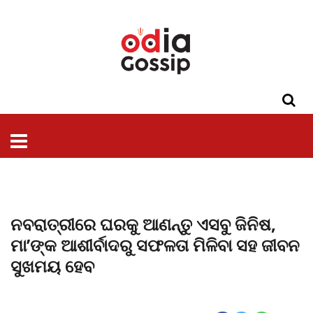
ଓଡିଶା
ଦେଶ-
ପଲିଟିକ୍ସ
ପ୍ରଶାସନ
ସ୍ୱାସ୍ଥ୍ୟ
ଗସିପ
ମନୋରଞ୍ଜନ
କ୍ରାଇମ
ଲାଇଫ
ସମସ୍ୟା
ଟେକ୍ନୋଲୋଜି
ଶିକ୍ଷା
ବିଜ୍ଞାନ
ଖେଳ
ବିଦେଶ
ସ୍ପେଶାଲ
ଷ୍ଟାଇଲ
ନବରାତ୍ରୀରେ ଘରକୁ ଆଣନ୍ତୁ ଏସବୁ ଜିନିଷ,
ମା’ଙ୍କ ଆଶୀର୍ବାଦରୁ ସଫଳତା ମିଳିବା ସହ ଜୀବନ
ସୁଖମୟ ହେବ