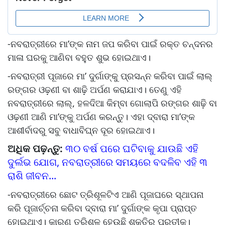
-ନବରାତ୍ରୀରେ ମା’ଙ୍କ ନାମ ଜପ କରିବା ପାଇଁ ରକ୍ତ ଚନ୍ଦନର
ମାଳା ଘରକୁ ଆଣିବା ବହୁତ ଶୁଭ ହୋଇଥାଏ।
-ନବରାତ୍ରୀ ପୂଜାରେ ମା’ ଦୁର୍ଗାଙ୍କୁ ପ୍ରସନ୍ନ କରିବା ପାଇଁ ଲାଲ୍‌
ରଙ୍ଗର ଓଢ଼ଣୀ ବା ଶାଢ଼ି ଅର୍ପଣ କରାଯାଏ। ତେଣୁ ଏହି
ନବରାତ୍ରୀରେ ଲାଲ୍‌, ହଳଦିଆ କିମ୍ବା ଗୋଲାପି ରଙ୍ଗର ଶାଢ଼ି ବା
ଓଢ଼ଣୀ ଆଣି ମା’ଙ୍କୁ ଅର୍ପଣ କରନ୍ତୁ। ଏହା ଦ୍ବାରା ମା’ଙ୍କ
ଆଶୀର୍ବାଦରୁ ସବୁ ବାଧାବିଘ୍ନ ଦୂର ହୋଇଥାଏ।
ଅଧିକ ପଢ଼ନ୍ତୁ:
୩୦ ବର୍ଷ ପରେ ଘଟିବାକୁ ଯାଉଛି ଏହି
ଦୁର୍ଲଭ ଯୋଗ, ନବରାତ୍ରୀରେ ସମୟରେ ବଦଳିବ ଏହି ୩
ରାଶି ଜୀବନ...
-ନବରାତ୍ରୀରେ ଛୋଟ ତ୍ରିଶୂଳଟିଏ ଆଣି ପୂଜାଘରେ ସ୍ଥାପନା
କରି ପୂଜାର୍ଚ୍ଚନା କରିବା ଦ୍ବାରା ମା’ ଦୁର୍ଗାଙ୍କ କୃପା ପ୍ରାପ୍ତ
ହୋଇଥାଏ। କାରଣ ତ୍ରିଶୂଳ ହେଉଛି ଶକ୍ତିର ପ୍ରତୀକ।