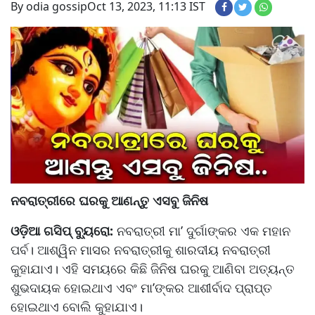
By odia gossip
Oct 13, 2023, 11:13 IST
ନବରାତ୍ରୀରେ ଘରକୁ ଆଣନ୍ତୁ ଏସବୁ ଜିନିଷ
ଓଡ଼ିଆ ଗସିପ୍ ବ୍ୟୁରୋ:
ନବରାତ୍ରୀ ମା’ ଦୁର୍ଗାଙ୍କର ଏକ ମହାନ
ପର୍ବ। ଆଶ୍ୱିନ ମାସର ନବରାତ୍ରୀକୁ ଶାରଦୀୟ ନବରାତ୍ରୀ
କୁହାଯାଏ। ଏହି ସମୟରେ କିଛି ଜିନିଷ ଘରକୁ ଆଣିବା ଅତ୍ୟନ୍ତ
ଶୁଭଦାୟକ ହୋଇଥାଏ ଏବଂ ମା’ଙ୍କର ଆଶୀର୍ବାଦ ପ୍ରାପ୍ତ
ହୋଇଥାଏ ବୋଲି କୁହାଯାଏ।