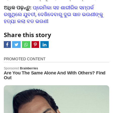
ଅଧିକ ପଢ଼ନ୍ତୁ:
ପ୍ରେମିକା ସହ ଶାରୀରିକ ସମ୍ପର୍କ
ରଖୁଥିଲେ ଯୁବତୀ, ଦେଖିଦେବାରୁ ଦୁଇ ସାନ ଭଉଣୀଙ୍କୁ
ହତ୍ୟା କଲା ବଡ ଭଉଣୀ
Share this story