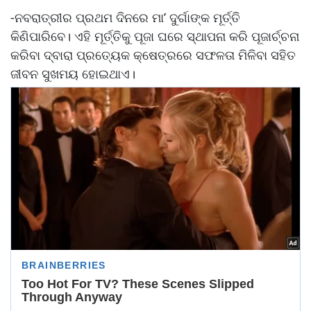
-ନବରାତ୍ରୀର ପ୍ରଥମ ଦିନରେ ମା’ ଦୁର୍ଗାଙ୍କ ମୂର୍ତ୍ତି
କିଣିପାରିବେ। ଏହି ମୂର୍ତ୍ତିକୁ ପୂଜା ଘରେ ସ୍ଥାପନା କରି ପୂଜାର୍ଚ୍ଚନା
କରିବା ଦ୍ବାରା ପ୍ରତ୍ୟେକ କ୍ଷେତ୍ରରେ ସଫଳତା ମିଳିବା ସହିତ
ଜୀବନ ସୁଖମୟ ହୋଇଥାଏ।