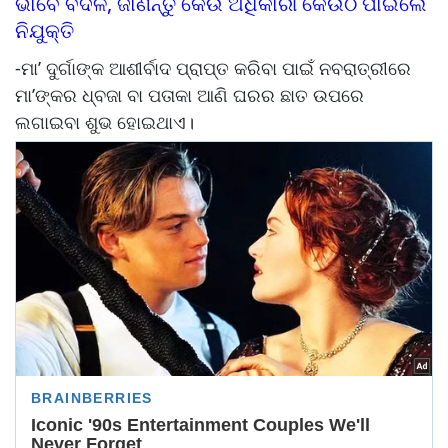
ଭାବେ ବଦଳି, ଜାଣନ୍ତୁ କେଉଁ ଅଧିକାରୀ କେଉଁଠି ପାଇଲେ
ନିଯୁକ୍ତି
-ମା’ ଦୁର୍ଗାଙ୍କ ଆଶୀର୍ବାଦ ପ୍ରାପ୍ତ କରିବା ପାଇଁ ନବରାତ୍ରୀରେ
ମା’ଙ୍କର ଧ୍ବଜା ବା ପତାକା ଆଣି ଘରର ଛାତ ଉପରେ
ଲଗାଇବା ଶୁଭ ହୋଇଥାଏ।