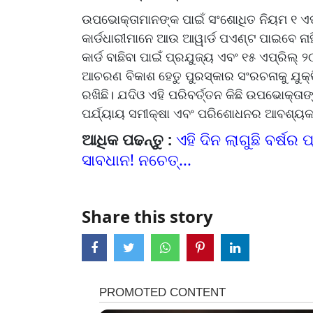
ଉପଭୋକ୍ତାମାନଙ୍କ ପାଇଁ ସଂଶୋଧିତ ନିୟମ ୧ ଏପ୍
କାର୍ଡଧାରୀମାନେ ଆଉ ଆୱାର୍ଡ ପଏଣ୍ଟ ପାଇବେ ନାହ
କାର୍ଡ ବାଛିବା ପାଇଁ ପ୍ରଯୁଜ୍ୟ ଏବଂ ୧୫ ଏପ୍ରିଲ୍ 
ଆଚରଣ ବିକାଶ ହେତୁ ପୁରସ୍କାର ସଂରଚନାକୁ ଯୁକ୍
ରଖିଛି। ଯଦିଓ ଏହି ପରିବର୍ତ୍ତନ କିଛି ଉପଭୋକ୍ତାଙ୍
ପର୍ଯ୍ୟାୟ ସମୀକ୍ଷା ଏବଂ ପରିଶୋଧନର ଆବଶ୍ୟକତ
ଆଧିକ ପଢନ୍ତୁ :
ଏହି ଦିନ ଲାଗୁଛି ବର୍ଷର ପ
ସାବଧାନ! ନଚେତ୍...
Share this story