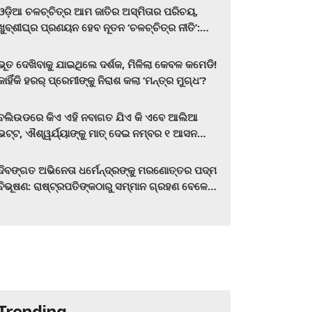
ଓଡ଼ିଆ ଚଳଚ୍ଚିତ୍ର ଆମ ଜାତିର ଅସ୍ମିତାର ପରିଚୟ,
ଖୁବ୍‌ଶୀଘ୍ର ପ୍ରଣୟନ ହେବ ନୂତନ ‘ଚଳଚ୍ଚିତ୍ର ନୀତି’:
ମୁଖ୍ୟମନ୍ତ୍ରୀ ମୋହନ ଚରଣ ମାଝୀ
ଭୂତ ଦେଖିବାକୁ ଯାଇଥିଲେ ଦର୍ଶକ, ମିଳିଲା କେବଳ କମେଡି!
କାହିଁକି ହରର୍‌ ପ୍ରେମୀଙ୍କୁ ନିରାଶ କଲା ‘ମନ୍ତ୍ର ମୁଗ୍ଧ’?
ବଲିଉଡରେ କିଏ ଏହି ନବାଗତ ଯିଏ କି ଏବେ ଆଲିଆ
ଭଟ୍ଟ, ଐଶ୍ୱର୍ଯ୍ୟାଙ୍କୁ ମାତ୍‌ ଦେଇ ନମ୍ବର ୧ ଆସନ
ହାତେଇଛନ୍ତି, ସିନେ ପ୍ରେମୀ ଏବେ ହିଁ ଜାଣି ନିଅନ୍ତୁ ...
ଦିବଙ୍ଗତ ଅଭିନେତା ଧର୍ମେନ୍ଦ୍ରଙ୍କୁ ମରଣୋତ୍ତର ପଦ୍ମ
ବିଭୂଷଣ: ରାଷ୍ଟ୍ରପତିଙ୍କଠାରୁ ସମ୍ମାନ ଗ୍ରହଣ ବେଳେ
ଭାବପ୍ରବଣ ହେଲେ ହେମା ମାଳିନୀ
Trending