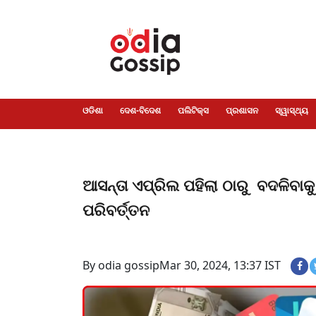
ଓଡିଶା
ଦେଶ-
ପଲିଟିକ୍ସ
ପ୍ରଶାସନ
ସ୍ୱାସ୍ଥ୍ୟ
ଗସିପ
ମନୋରଞ୍ଜନ
କ୍ରାଇମ
ଲାଇଫ
ସମସ୍ୟା
ଟେକ୍ନୋଲୋଜି
ଶିକ୍ଷା
ବିଜ୍ଞାନ
ଖେଳ
ବିଦେଶ
ସ୍ପେଶାଲ
ଷ୍ଟାଇଲ
ଓଡିଶା
ଦେଶ-ବିଦେଶ
ପଲିଟିକ୍ସ
ପ୍ରଶାସନ
ସ୍ୱାସ୍ଥ୍ୟ
ଆସନ୍ତା ଏପ୍ରିଲ ପହିଲା ଠାରୁ ବଦଳିବା
ପରିବର୍ତ୍ତନ
By odia gossip
Mar 30, 2024, 13:37 IST