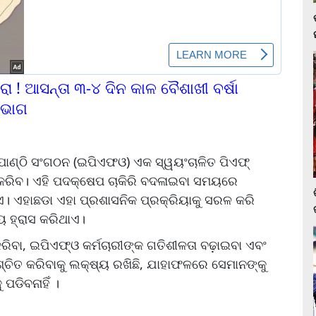
ରା ! ଆସନ୍ତା ୩-୪ ଦିନ କାଳ ବୈଶାଖୀ ବର୍ଷା
ିଭାଗ
ି ପାଣ୍ଠି ସଂଗଠନ (ଇପିଏଫଓ) ଏକ ସ୍ୱୟଂଚାଳିତ ପିଏଫ୍‌
ୀ କରିବ। ଏହି ପଦକ୍ଷେପ ଚାକିରି ବଦଳାଇବା ସମୟରେ
 ଏହାଛଡା ଏହା ପ୍ରଶାସନିକ ପ୍ରକ୍ରିୟାକୁ ସରଳ କରି
ୟ ହ୍ରାସ କରିଥାଏ।
କରିବା, ଇପିଏଫ୍ଓ କର୍ମଚାରୀଙ୍କ ଗତିଶୀଳତା ବଢ଼ାଇବା ଏବଂ
୍ଚିତ କରିବାକୁ ଲକ୍ଷ୍ୟ ରଖିଛି, ଯାହାଫଳରେ ସେମାନଙ୍କୁ
ପଡିବନାହିଁ ।