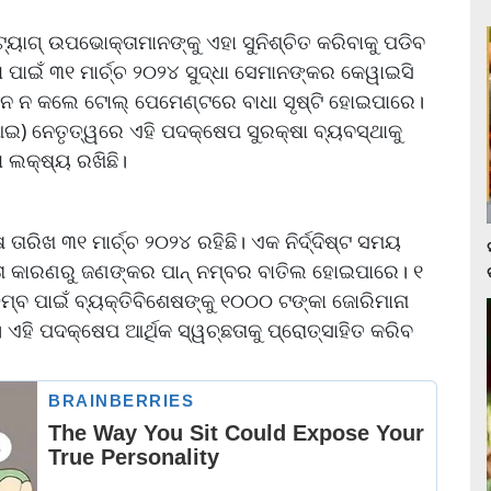
‌ଟ୍ୟାଗ୍ ଉପଭୋକ୍ତାମାନଙ୍କୁ ଏହା ସୁନିଶ୍ଚିତ କରିବାକୁ ପଡିବ
ପାଇଁ ୩୧ ମାର୍ଚ୍ଚ ୨୦୨୪ ସୁଦ୍ଧା ସେମାନଙ୍କର କେୱାଇସି
ାଳନ ନ କଲେ ଟୋଲ୍ ପେମେଣ୍ଟରେ ବାଧା ସୃଷ୍ଟି ହୋଇପାରେ।
ଇ) ନେତୃତ୍ୱରେ ଏହି ପଦକ୍ଷେପ ସୁରକ୍ଷା ବ୍ୟବସ୍ଥାକୁ
ା ଲକ୍ଷ୍ୟ ରଖିଛି।
ାରିଖ ୩୧ ମାର୍ଚ୍ଚ ୨୦୨୪ ରହିଛି। ଏକ ନିର୍ଦ୍ଦିଷ୍ଟ ସମୟ
ଫଳତା କାରଣରୁ ଜଣଙ୍କର ପାନ୍ ନମ୍ବର ବାତିଲ ହୋଇପାରେ। ୧
ଳମ୍ବ ପାଇଁ ବ୍ୟକ୍ତିବିଶେଷଙ୍କୁ ୧୦୦୦ ଟଙ୍କା ଜୋରିମାନା
 ଏହି ପଦକ୍ଷେପ ଆର୍ଥିକ ସ୍ୱଚ୍ଛତାକୁ ପ୍ରୋତ୍ସାହିତ କରିବ