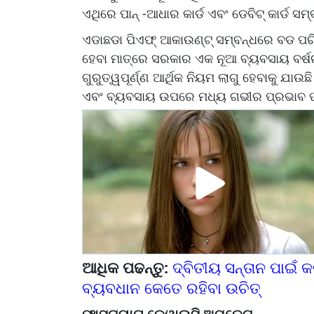
ଏଥିରେ ପାନ୍ -ଆଧାର କାର୍ଡ ଏବଂ ଡେବିଟ୍ କାର୍ଡ ସମ
ଏଡାଛଡା ପିଏଫ୍ ଆକାଉଣ୍ଟ୍ ସମ୍ବନ୍ଧରେ ବଡ ପରି
ହେବା ମାତ୍ରେ ସରକାର ଏକ ନୂଆ ବ୍ୟବସାୟ ବର୍
ଗୁରୁତ୍ୱପୂର୍ଣ୍ଣ ଆର୍ଥିକ ନିୟମ ଲାଗୁ ହେବାକୁ ଯାଉଛି
ଏବଂ ବ୍ୟବସାୟ ଉପରେ ମଧ୍ୟ ଗଭୀର ପ୍ରଭାବ 
ଆଧିକ ପଢନ୍ତୁ:
ଦ୍ବିତୀୟ ସନ୍ତାନ ପାଇଁ କ
ବ୍ୟବଧାନ କେତେ ରହିବା ଉଚିତ୍