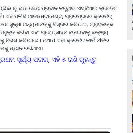
ରିଲ ରୁ ଭଡା ଦେୟ ପ୍ରଦାନ କରୁଥିବା ଏସ୍‌ବିଆଇ କ୍ରେଡିଟ
ିଁ। ଏହି ପଲିସି ଆଡଜଷ୍ଟମେଣ୍ଟ, ପ୍ରାରମ୍ଭରେ କ୍ରେଡିଟ୍
୨୦୨୪ ସୁଦ୍ଧା ଅନ୍ୟମାନଙ୍କୁ ବିସ୍ତାର କରିଥାଏ, ଗ୍ରାହକଙ୍କ
ତିଯୁକ୍ତ କରିବା ଏବଂ ପ୍ରୋତ୍ସାହନ ବଢ଼ାଇବାକୁ ଲକ୍ଷ୍ୟ
କୁ ନିରାଶ କରିପାରେ। ତଥାପି ଏହା କ୍ରେଡିଟ କାର୍ଡ ନୀତିର
ାକୁ ଧ୍ୟାନ ରଖିଥାଏ।
୍ରଥମ ସୂର୍ଯ୍ୟ ପରାଗ, ଏହି ୫ ରାଶି ରୁହନ୍ତୁ