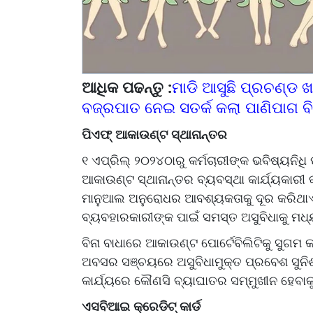
ଆଧିକ ପଢନ୍ତୁ :
ମାଡି ଆସୁଛି ପ୍ରଚଣ୍ଡ ଖ
ବଜ୍ରପାତ ନେଇ ସତର୍କ କଲା ପାଣିପାଗ ବ
ପିଏଫ୍‌ ଆକାଉଣ୍ଟ ସ୍ଥାନାନ୍ତର
୧ ଏପ୍ରିଲ୍ ୨୦୨୪ଠାରୁ କର୍ମଚାରୀଙ୍କ ଭବିଷ୍ୟନିଧ
ଆକାଉଣ୍ଟ ସ୍ଥାନାନ୍ତର ବ୍ୟବସ୍ଥା କାର୍ଯ୍ୟକାର
ମାନୁଆଲ ଅନୁରୋଧର ଆବଶ୍ୟକତାକୁ ଦୂର କରିଥାଏ।
ବ୍ୟବହାରକାରୀଙ୍କ ପାଇଁ ସମସ୍ତ ଅସୁବିଧାକୁ ମଧ୍
ବିନା ବାଧାରେ ଆକାଉଣ୍ଟ ପୋର୍ଟେବିଲିଟିକୁ ସୁଗମ 
ଅବସର ସଞ୍ଚୟରେ ଅସୁବିଧାମୁକ୍ତ ପ୍ରବେଶ ସୁନିଶ
କାର୍ଯ୍ୟରେ କୌଣସି ବ୍ୟାଘାତର ସମ୍ମୁଖୀନ ହେବାକୁ 
ଏସବିଆଇ କ୍ରେଡିଟ୍ କାର୍ଡ