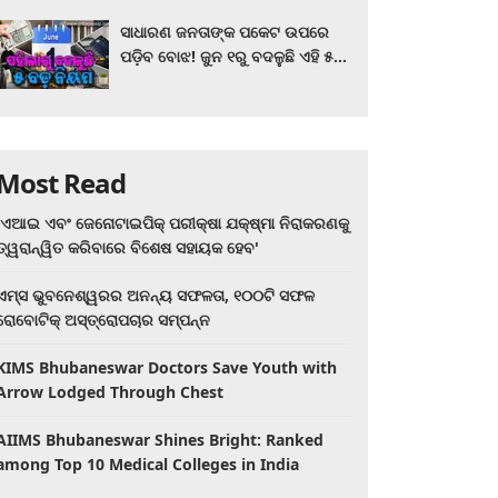
ସାଧାରଣ ଜନତାଙ୍କ ପକେଟ ଉପରେ
ପଡ଼ିବ ବୋଝ! ଜୁନ ୧ରୁ ବଦଳୁଛି ଏହି ୫
ବଡ଼ ନିୟମ
Most Read
'ଏଆଇ ଏବଂ ଜେନୋଟାଇପିକ୍ ପରୀକ୍ଷା ଯକ୍ଷ୍ମା ନିରାକରଣକୁ
ତ୍ୱରାନ୍ୱିତ କରିବାରେ ବିଶେଷ ସହାୟକ ହେବ'
ଏମ୍ସ ଭୁବନେଶ୍ୱରର ଅନନ୍ୟ ସଫଳତା, ୧୦୦ଟି ସଫଳ
ରୋବୋଟିକ୍ ଅସ୍ତ୍ରୋପଚାର ସମ୍ପନ୍ନ
KIMS Bhubaneswar Doctors Save Youth with
Arrow Lodged Through Chest
AIIMS Bhubaneswar Shines Bright: Ranked
among Top 10 Medical Colleges in India