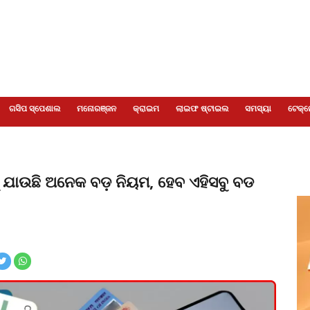
ଗସିପ ସ୍ପେଶାଲ
ମନୋରଞ୍ଜନ
କ୍ରାଇମ
ଲାଇଫ ଷ୍ଟାଇଲ
ସମସ୍ୟା
ଟେକ୍ନ
କୁ ଯାଉଛି ଅନେକ ବଡ଼ ନିୟମ, ହେବ ଏହିସବୁ ବଡ