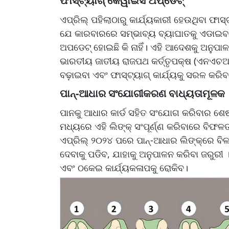
ଫାସ୍‌ଟ୍ୟାଗ୍‌ କେୱାଇସି ଅପ୍‌ଡେଟ୍‌
ଏପ୍ରିଲ୍ ପହିଲାଠାରୁ କାର୍ଯ୍ୟକାରୀ ହେଉଥିବା ଫାସ୍
ଯେ କାରବାରରେ ସମ୍ଭାବ୍ୟ ବ୍ୟାଘାତକୁ ଏଡାଇବା 
ଅପଡେଟ୍ ହୋଇଛି କି ନାହିଁ। ଏହି ଆଦେଶକୁ ଅନୁପ
ଭାରତୀୟ ଜାତୀୟ ରାଜପଥ କର୍ତ୍ତୃପକ୍ଷ (ଏନଏଚଆ
ବଢ଼ାଇବା ଏବଂ ଫାସ୍‌ଟ୍ୟାଗ୍ କାର୍ଯ୍ୟକୁ ସରଳ କରିବ
ପାନ୍-ଆଧାର ସଂଯୋଗୀକରଣ ବାଧ୍ୟତାମୂଳକ
ପାନକୁ ଆଧାର କାର୍ଡ ସହିତ ସଂଯୋଗ କରିବାର ଶେଷ ତ
ମଧ୍ୟରେ ଏହି ଲିଙ୍କ୍ ସଂପୂର୍ଣ୍ଣ କରିବାରେ ବି
ଏପ୍ରିଲ୍ ୨୦୨୪ ପରେ ପାନ୍-ଆଧାର ଲିଙ୍କ୍‌ରେ ବି
ଦେବାକୁ ପଡିବ, ଯାହାକୁ ଅନୁପାଳନ କରିବା ଜରୁରୀ ।
ଏବଂ ଠକେଇ କାର୍ଯ୍ୟକଳାପକୁ ରୋକିବ।