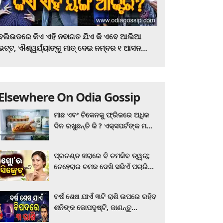
ବଲିଉଡରେ କିଏ ଏହି ନବାଗତ ଯିଏ କି ଏବେ ଆଲିଆ
ଭଟ୍ଟ, ଐଶ୍ୱର୍ଯ୍ୟାଙ୍କୁ ମାତ୍‌ ଦେଇ ନମ୍ବର ୧ ଆସନ
ହାତେଇଛନ୍ତି, ସିନେ ପ୍ରେମୀ ଏବେ ହିଁ ଜାଣି ନିଅନ୍ତୁ ...
Elsewhere On Odia Gossip
ମାଛ ଏବଂ ଚିକେନକୁ ଫ୍ରିଜରେ ଅଧିକ
ଦିନ ରଖୁଛନ୍ତି କି ? ଏକ୍ସପର୍ଟଙ୍କ ମତ
କିଛି ଏପରି ରହିଛି...
ପ୍ରଚଣ୍ଡ ଖରାରେ ବି ଚମକିବ ତ୍ୱଚା;
ଚେହେରାର ଚମକ ଦେଖି ସଭିଏଁ ପଚାରିବେ
ଗ୍ଲୋ’ର ସିକ୍ରେଟ! ଆପଣାନ୍ତୁ ଏହି...
ବର୍ଷ ଶେଷ ଯାଏଁ ୩ଟି ରାଶି ଉପରେ ରହିବ
ଶନିଙ୍କ କୋପଦୃଷ୍ଟି, ଜାଣନ୍ତୁ
ଆପଣଙ୍କ ରାଶି ଏଥିରେ ନାହିଁ ତ?