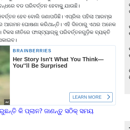
୍ବନ୍ଧରେ ବଡ ପରିବର୍ତ୍ତନ ହେବାକୁୁ ଯାଉଛି।
ବର୍ତ୍ତନ ହେବ ବୋଲି ଜଣାପଡିଛି। ଏପ୍ରିଲ ପହିଲା ଆରମ୍ଭ
ଷର ଆଗମନ ଘୋଷଣା କରିଥାନ୍ତି। ଏହି ଦିନଠାରୁ ଏଥର ଅନେକ
। ଟିକସ ନୀତିରେ ଫାସ୍‌ଟ୍ୟାଗ୍‌କୁ ପରିବର୍ତ୍ତନଗୁଡ଼ିକ ବ୍ୟକ୍ତି
ପକାଇବ।
ରୁଛନ୍ତି କି ପ୍ଲାନ? ଜାଣନ୍ତୁ ସଠିକ୍ ସମୟ