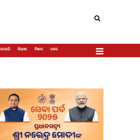
ୋଲୋଜି
ଶିକ୍ଷା
ବିଜ୍ଞାନ
ଖେଳ