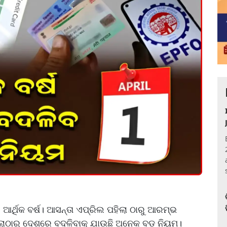
ଆର୍ଥିକ ବର୍ଷ। ଆସନ୍ତା ଏପ୍ରିଲ ପହିଲା ଠାରୁ ଆରମ୍ଭ
ପହିଲାଠାରୁ ଦେଶରେ ବଦଳିବାକୁ ଯାଉଛି ଅନେକ ବଡ଼ ନିୟମ।