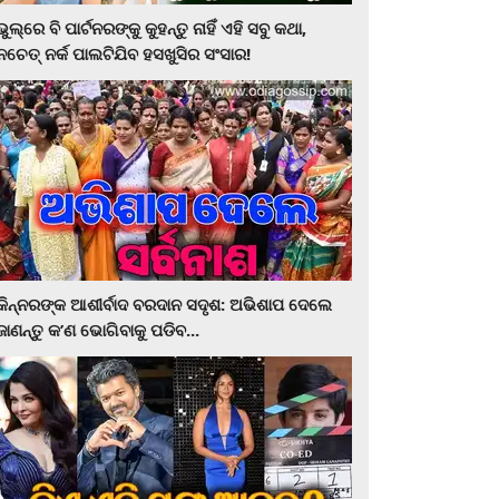
ଭୁଲ୍‌ରେ ବି ପାର୍ଟନରଙ୍କୁ କୁହନ୍ତୁ ନାହିଁ ଏହି ସବୁ କଥା,
ନଚେତ୍‌ ନର୍କ ପାଲଟିଯିବ ହସଖୁସିର ସଂସାର!
କିନ୍ନରଙ୍କ ଆଶୀର୍ବାଦ ବରଦାନ ସଦୃଶ: ଅଭିଶାପ ଦେଲେ
ଜାଣନ୍ତୁ କ’ଣ ଭୋଗିବାକୁ ପଡିବ...