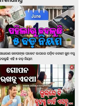
ସାଧାରଣ ଜନତାଙ୍କ ପକେଟ ଉପରେ ପଡ଼ିବ ବୋଝ! ଜୁନ ୧ରୁ
ବଦଳୁଛି ଏହି ୫ ବଡ଼ ନିୟମ