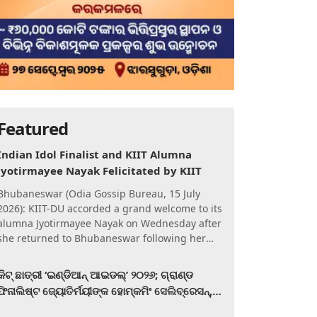
Featured
Indian Idol Finalist and KIIT Alumna
Jyotirmayee Nayak Felicitated by KIIT
Bhubaneswar (Odia Gossip Bureau, 15 July
2026): KIIT-DU accorded a grand welcome to its
alumna Jyotirmayee Nayak on Wednesday after
she returned to Bhubaneswar following her
qualification for the Gra
କିଟ୍‍ ଛାତ୍ରୀ ‘ଇଣ୍ଡିଆନ୍ ଆଇଡଲ୍‌’ ୨୦୨୬; ଗ୍ରାଣ୍ଡ
ଫିନାଲିଷ୍ଟ ଜ୍ୟୋତିର୍ମୟୀଙ୍କ ହୋମ୍‍କମିଂ ସେଲିବ୍ରେସନ୍‍,
କିଟରେ ଉଚ୍ଛ୍ୱସିତ ସମ୍ବର୍ଦ୍ଧନା