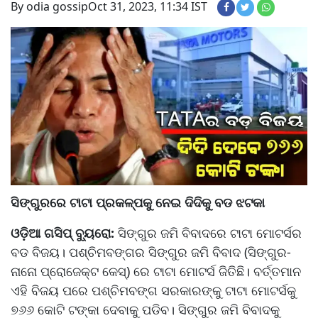
By odia gossip
Oct 31, 2023, 11:34 IST
ସିଙ୍ଗୁରରେ ଟାଟା ପ୍ରକଳ୍ପକୁ ନେଇ ଦିଦିକୁ ବଡ ଝଟକା
ଓଡ଼ିଆ ଗସିପ୍ ବ୍ୟୁରୋ:
ସିଙ୍ଗୁର ଜମି ବିବାଦରେ ଟାଟା ମୋଟର୍ସର
ବଡ ବିଜୟ। ପଶ୍ଚିମବଙ୍ଗର ସିଙ୍ଗୁର ଜମି ବିବାଦ (ସିଙ୍ଗୁର-
ନାନୋ ପ୍ରୋଜେକ୍ଟ କେସ୍) ରେ ଟାଟା ମୋଟର୍ସ ଜିତିଛି। ବର୍ତ୍ତମାନ
ଏହି ବିଜୟ ପରେ ପଶ୍ଚିମବଙ୍ଗ ସରକାରଙ୍କୁ ଟାଟା ମୋଟର୍ସକୁ
୭୬୬ କୋଟି ଟଙ୍କା ଦେବାକୁ ପଡିବ। ସିଙ୍ଗୁର ଜମି ବିବାଦକୁ