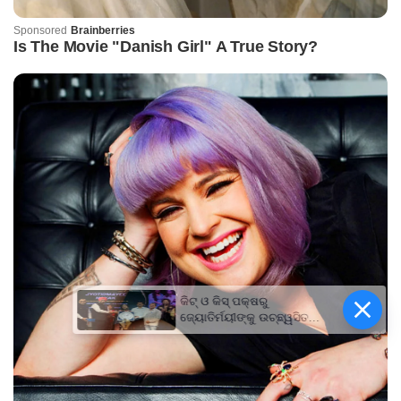
କିଟ୍‍ ଓ କିସ୍‍ ପକ୍ଷରୁ
ଜ୍ୟୋତିର୍ମୟୀଙ୍କୁ ଉଚ୍ଛ୍ୱସିତ
ସମ୍ବର୍ଦ୍ଧନା; ୫ଲକ୍ଷ ଟଙ୍କାର
ପ୍ରୋତ୍ସାହନ ରାଶି ପ୍ରଦାନ