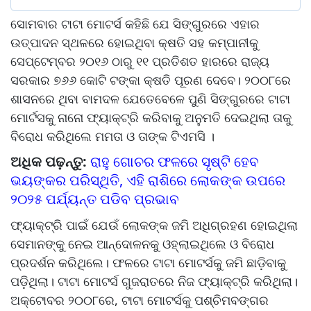
ସୋମବାର ଟାଟା ମୋଟର୍ସ କହିଛି ଯେ ସିଙ୍ଗୁରରେ ଏହାର
ଉତ୍ପାଦନ ସ୍ଥଳରେ ହୋଇଥିବା କ୍ଷତି ସହ କମ୍ପାନୀକୁ
ସେପ୍ଟେମ୍ବର ୨୦୧୬ ଠାରୁ ୧୧ ପ୍ରତିଶତ ହାରରେ ରାଜ୍ୟ
ସରକାର ୭୬୬ କୋଟି ଟଙ୍କା କ୍ଷତି ପୂରଣ ଦେବେ। ୨୦୦୮ରେ
ଶାସନରେ ଥିବା ବାମଦଳ ଯେତେବେଳେ ପୁଣି ସିଙ୍ଗୁରରେ ଟାଟା
ମୋର୍ଟସକୁ ନାନୋ ଫ୍ୟାକ୍ଟ୍ରି କରିବାକୁ ଅନୁମତି ଦେଇଥିଲା ତାକୁ
ବିରୋଧ କରିଥିଲେ ମମତା ଓ ତାଙ୍କ ଟିଏମସି ।
ଅଧିକ ପଢ଼ନ୍ତୁ:
ରାହୁ ଗୋଚର ଫଳରେ ସୃଷ୍ଟି ହେବ
ଭୟଙ୍କର ପରିସ୍ଥିତି, ଏହି ରାଶିରେ ଲୋକଙ୍କ ଉପରେ
୨୦୨୫ ପର୍ଯ୍ୟନ୍ତ ପଡିବ ପ୍ରଭାବ
ଫ୍ୟାକ୍ଟ୍ରି ପାଇଁ ଯେଉଁ ଲୋକଙ୍କ ଜମି ଅଧିଗ୍ରହଣ ହୋଇଥିଲା
ସେମାନଙ୍କୁ ନେଇ ଆନ୍ଦୋଳନକୁ ଓହ୍ଲାଇଥିଲେ ଓ ବିରୋଧ
ପ୍ରଦର୍ଶନ କରିଥିଲେ। ଫଳରେ ଟାଟା ମୋଟର୍ସକୁ ଜମି ଛାଡ଼ିବାକୁ
ପଡ଼ିଥିଲା। ଟାଟା ମୋଟର୍ସ ଗୁଜରାତରେ ନିଜ ଫ୍ୟାକ୍ଟ୍ରି କରିଥିଲା।
ଅକ୍ଟୋବର ୨୦୦୮ରେ, ଟାଟା ମୋଟର୍ସକୁ ପଶ୍ଚିମବଙ୍ଗର