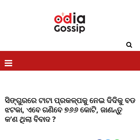
ଓଡିଶା
ଦେଶ-
ପଲିଟିକ୍ସ
ପ୍ରଶାସନ
ସ୍ୱାସ୍ଥ୍ୟ
ଗସିପ
ମନୋରଞ୍ଜନ
କ୍ରାଇମ
ଲାଇଫ
ସମସ୍ୟା
ଟେକ୍ନୋଲୋଜି
ଶିକ୍ଷା
ବିଜ୍ଞାନ
ଖେଳ
ବିଦେଶ
ସ୍ପେଶାଲ
ଷ୍ଟାଇଲ
ସିଙ୍ଗୁରରେ ଟାଟା ପ୍ରକଳ୍ପକୁ ନେଇ ଦିଦିକୁ ବଡ
ଝଟକା, ଏବେ ଗଣିବେ ୭୬୬ କୋଟି, ଜାଣନ୍ତୁ
କ’ଣ ଥିଲା ବିବାଦ ?