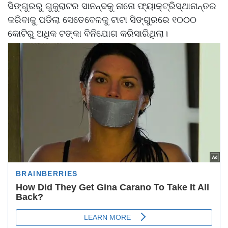
ସିଙ୍ଗୁରରୁ ଗୁଜୁରାଟର ସାନନ୍ଦକୁ ନାନୋ ଫ୍ୟାକ୍ଟ୍ରିସ୍ଥାନାନ୍ତର
କରିବାକୁ ପଡିଲା ସେତେବେଳକୁ ଟାଟା ସିଙ୍ଗୁରରେ ୧୦୦୦
କୋଟିରୁ ଅଧିକ ଟଙ୍କା ବିନିଯୋଗ କରିସାରିଥିଲା।