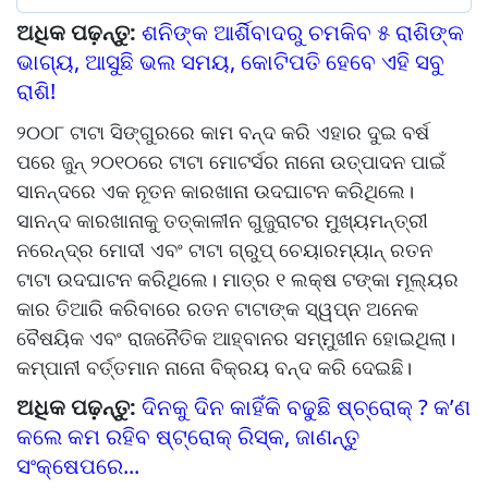
ଅଧିକ ପଢ଼ନ୍ତୁ:
ଶନିଙ୍କ ଆର୍ଶିବାଦରୁ ଚମକିବ ୫ ରାଶିଙ୍କ
ଭାଗ୍ୟ, ଆସୁଛି ଭଲ ସମୟ, କୋଟିପତି ହେବେ ଏହି ସବୁ
ରାଶି!
୨୦୦୮ ଟାଟା ସିଙ୍ଗୁରରେ କାମ ବନ୍ଦ କରି ଏହାର ଦୁଇ ବର୍ଷ
ପରେ ଜୁନ୍ ୨୦୧୦ରେ ଟାଟା ମୋଟର୍ସର ନାନୋ ଉତ୍ପାଦନ ପାଇଁ
ସାନନ୍ଦରେ ଏକ ନୂତନ କାରଖାନା ଉଦଘାଟନ କରିଥିଲେ।
ସାନନ୍ଦ କାରଖାନାକୁ ତତ୍କାଳୀନ ଗୁଜୁରାଟର ମୁଖ୍ୟମନ୍ତ୍ରୀ
ନରେନ୍ଦ୍ର ମୋଦୀ ଏବଂ ଟାଟା ଗ୍ରୁପ୍ ଚେୟାରମ୍ୟାନ୍ ରତନ
ଟାଟା ଉଦଘାଟନ କରିଥିଲେ। ମାତ୍ର ୧ ଲକ୍ଷ ଟଙ୍କା ମୂଲ୍ୟର
କାର ତିଆରି କରିବାରେ ରତନ ଟାଟାଙ୍କ ସ୍ୱପ୍ନ ଅନେକ
ବୈଷୟିକ ଏବଂ ରାଜନୈତିକ ଆହ୍ବାନର ସମ୍ମୁଖୀନ ହୋଇଥିଲା।
କମ୍ପାନୀ ବର୍ତ୍ତମାନ ନାନୋ ବିକ୍ରୟ ବନ୍ଦ କରି ଦେଇଛି।
ଅଧିକ ପଢ଼ନ୍ତୁ:
ଦିନକୁ ଦିନ କାହିଁକି ବଢୁଛି ଷ୍ଚ୍ରୋକ୍ ? କ’ଣ
କଲେ କମ ରହିବ ଷ୍ଟ୍ରୋକ୍ ରିସ୍କ, ଜାଣନ୍ତୁ
ସଂକ୍ଷେପରେ...