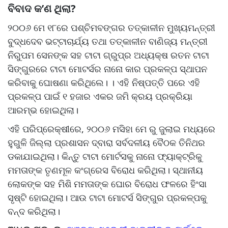
ବିବାଦ କ’ଣ ଥିଲା?
୨୦୦୬ ମେ ୧୮ରେ ପଶ୍ଚିମବଙ୍ଗର ତତ୍କାଳୀନ ମୁଖ୍ୟମନ୍ତ୍ରୀ
ବୁଦ୍ଧଦେବ ଭଟ୍ଟାଚାର୍ଯ୍ୟ ତଥା ତତ୍କାଳୀନ ବାଣିଜ୍ୟ ମନ୍ତ୍ରୀ
ନିରୁପମ ସେନଙ୍କ ସହ ଟାଟା ଗ୍ରୁପ୍‌ର ଅଧ୍ୟକ୍ଷ ରତନ ଟାଟା
ସିଙ୍ଗୁରରେ ଟାଟା ମୋଟର୍ସର ନାନୋ କାର ପ୍ରକଳ୍ପ ସ୍ଥାପନ
କରିବାକୁ ଘୋଷଣା କରିଥିଲେ। । ଏହି ନିଷ୍ପତ୍ତି ପରେ ଏହି
ପ୍ରକଳ୍ପ ପାଇଁ ୧ ହଜାର ଏକର ଜମି କ୍ରୟ ପ୍ରକ୍ରିୟା
ଆରମ୍ଭ ହୋଇଥିଲା।
ଏହି ପରିପ୍ରେକ୍ଷୀରେ, ୨୦୦୬ ମସିହା ମେ ରୁ ଜୁଲାଇ ମଧ୍ୟରେ
ହୁଗୁଳି ଜିଲ୍ଲା ପ୍ରଶାସନ ଦ୍ବାରା ସର୍ବଦଳୀୟ ବୈଠକ ତିନିଥର
ଡକାଯାଇଥିଲା। କିନ୍ତୁ ଟାଟା ମୋର୍ଟସକୁ ନାନୋ ଫ୍ୟାକ୍ଟ୍ରିକୁ
ମମତାଙ୍କ ତୃଣମୂଳ କଂଗ୍ରେସ ବିରୋଧ କରିଥିଲା। ସ୍ଥାନୀୟ
ଲୋକଙ୍କ ସହ ମିଶି ମମତାଙ୍କ ଘୋର ବିରୋଧ ଫଳରେ ହିଂସା
ସୃଷ୍ଟି ହୋଇଥିଲା। ଆଉ ଟାଟା ମୋଟର୍ସ ସିଙ୍ଗୁର ପ୍ରକଳ୍ପକୁ
ବନ୍ଦ କରିଥିଲା।