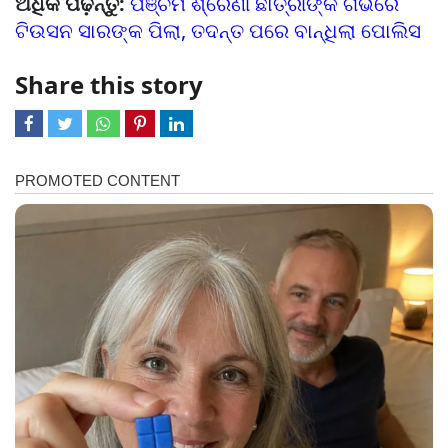
ଅଧିକ ପଢ଼ନ୍ତୁ:
ପଞ୍ଚମ ଶ୍ରେଣୀ ଛାତ୍ରୀଙ୍କ ଗର୍ଭରେ
ଟିଉସନ ସାରଙ୍କ ପିଲା, ତଦନ୍ତ ପରେ ବାନ୍ଧିଲା ପୋଲିସ
Share this story