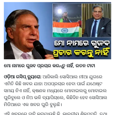
ମୋ ନାମରେ ଗୁଜବ ପ୍ରଚାର କରନ୍ତୁ ନାହିଁ, ରତନ ଟାଟା
ଓଡ଼ିଆ ଗସିପ୍ ବ୍ୟୁରୋ:
ଆଜିକାଲି ସୋସିଆଲ ମୀଆ ଯୁଗରେ
ଏମିତି କିଛି ଖବର ଯାହା ଅପପ୍ରଚାର ହେବା ପାଇଁ ଯଥେଷ୍ଟ
ସମୟ ନିଏ ନାହିଁ, କ୍ଷଣକ ମଧ୍ୟରେ ମୋବାଇଲରୁ ମୋବାଇଲ
ଘୁରିବୁଲେ ଓ ନିଅ ଭଳି ବ୍ୟାପିଚାଲେ, କିଛିଦିନ ହେବ ସୋସିଆଲ
ମିଡିଆରେ ଏକ ଖବର ଘୁରି ବୁଲୁଛି।
ଏହି ଖବରରେ ଦାବି କରାଯାଉଛି କି, ଭାରତୀୟ ଶିଳ୍ପପତି ତଥା