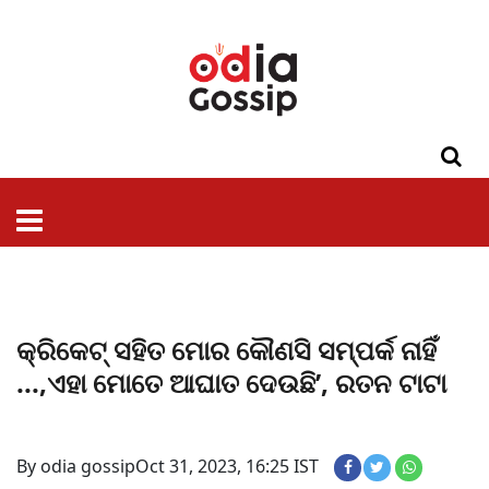
ଓଡିଶା
ଦେଶ-
ପଲିଟିକ୍ସ
ପ୍ରଶାସନ
ସ୍ୱାସ୍ଥ୍ୟ
ଗସିପ
ମନୋରଞ୍ଜନ
କ୍ରାଇମ
ଲାଇଫ
ସମସ୍ୟା
ଟେକ୍ନୋଲୋଜି
ଶିକ୍ଷା
ବିଜ୍ଞାନ
ଖେଳ
ବିଦେଶ
ସ୍ପେଶାଲ
ଷ୍ଟାଇଲ
କ୍ରିକେଟ୍ ସହିତ ମୋର କୌଣସି ସମ୍ପର୍କ ନାହିଁ
...,ଏହା ମୋତେ ଆଘାତ ଦେଉଛି’, ରତନ ଟାଟା
By odia gossip
Oct 31, 2023, 16:25 IST