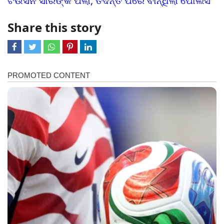
ଟିଉସନ ସାରଙ୍କ ପିଲା, ତଦନ୍ତ ପରେ ବାନ୍ଧିଲା ପୋଲିସ
Share this story