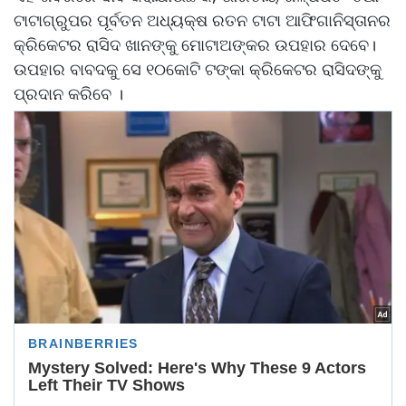
ଟାଟାଗ୍ରୁପର ପୂର୍ବତନ ଅଧ୍ୟକ୍ଷ ରତନ ଟାଟା ଆଫିଗାନିସ୍ତାନର
କ୍ରିକେଟର ରାସିଦ ଖାନଙ୍କୁ ମୋଟାଅଙ୍କର ଉପହାର ଦେବେ।
ଉପହାର ବାବଦକୁ ସେ ୧୦କୋଟି ଟଙ୍କା କ୍ରିକେଟର ରାସିଦଙ୍କୁ
ପ୍ରଦାନ କରିବେ ।