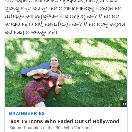
ଆଉ କହିଛନ୍ତି,‘ମୋ ନାମରେ ପ୍ରଚାର କରାଯାଉଥିବା ଏଭଳି
ଗୁଜବକୁ ବନ୍ଦ କରନ୍ତୁ। ମୋର ଆପଣମାନଙ୍କୁ ଅନୁରୋଧ ଯେ
ପର୍ଯ୍ୟନ୍ତ ମୋ ବ୍ୟକ୍ତିଗତ ଆକାଉଣ୍ଟରୁ କୌଣସି ପୋଷ୍ଟ
ସେୟାର ହୋଇ ନାହିଁ, ସେପର୍ଯ୍ୟନ୍ତ କୌଣସି ପୋଷ୍ଟକୁ ବିଶ୍ବାସ
କରି ସେୟାର କରନ୍ତୁ ନାହିଁ।