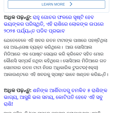
ଅଧିକ ପଢ଼ନ୍ତୁ:
ରାହୁ ଗୋଚର ଫଳରେ ସୃଷ୍ଟି ହେବ
ଭୟଙ୍କର ପରିସ୍ଥିତି, ଏହି ରାଶିରେ ଲୋକଙ୍କ ଉପରେ
୨୦୨୫ ପର୍ଯ୍ୟନ୍ତ ପଡିବ ପ୍ରଭାବ
ଯେତେବେଳେ ଏହି ଖବର ରତନ ଟାଟାଙ୍କ ପାଖରେ ପହଞ୍ଚିଥିଲା
ସେ ଅସନ୍ତୋଷ ବ୍ୟକ୍ତ କରିଥିଲେ। ଆଉ ସୋସିଆଲ
ମିଡିଆରେ ଏକ ପୋଷ୍ଟ ସେୟାର କରି କ୍ରିକେଟ ସହିତ ମୋର
କୌଣସି ସମ୍ପର୍କ ନଥିବା କହିଥିଲେ। ସୋସିଆଲ ମିଡିଆରେ ଗତ
ସୋମବାର ରତନ ଟାଟା ନିଜର ଅଧିକାରିକ ଟୁଇଟର(ଏକ୍ସ)
ଆକାଉଣ୍ଟରେ ଏହି ଖବରକୁ ସ୍ପଷ୍ଟ ଭାବେ ଖଣ୍ଡନ କରିଛନ୍ତି।
ଅଧିକ ପଢ଼ନ୍ତୁ:
ଶନିଙ୍କ ଆର୍ଶିବାଦରୁ ଚମକିବ ୫ ରାଶିଙ୍କ
ଭାଗ୍ୟ, ଆସୁଛି ଭଲ ସମୟ, କୋଟିପତି ହେବେ ଏହି ସବୁ
ରାଶି!