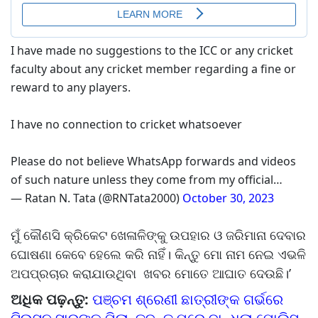
I have made no suggestions to the ICC or any cricket
faculty about any cricket member regarding a fine or
reward to any players.
I have no connection to cricket whatsoever
Please do not believe WhatsApp forwards and videos
of such nature unless they come from my official…
— Ratan N. Tata (@RNTata2000)
October 30, 2023
ମୁଁ କୌଣସି କ୍ରିକେଟ ଖେଳାଳିଙ୍କୁ ଉପହାର ଓ ଜରିମାନା ଦେବାର
ଘୋଷଣା କେ‌ବେ ହେଲେ କରି ନାହିଁ। କିନ୍ତୁ ମୋ ନାମ ନେଇ ଏଭଳି
ଅପପ୍ରଚାର କରାଯାଉଥିବା ଖବର ମୋତେ ଆଘାତ ଦେଉଛି।’
ଅଧିକ ପଢ଼ନ୍ତୁ:
ପଞ୍ଚମ ଶ୍ରେଣୀ ଛାତ୍ରୀଙ୍କ ଗର୍ଭରେ