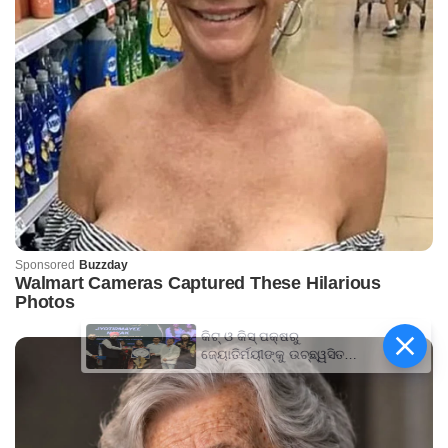
କିଟ୍‍ ଓ କିସ୍‍ ପକ୍ଷରୁ
ଜ୍ୟୋତିର୍ମୟୀଙ୍କୁ ଉଚ୍ଛ୍ୱସିତ
ସମ୍ବର୍ଦ୍ଧନା; ୫ଲକ୍ଷ ଟଙ୍କାର
ପ୍ରୋତ୍ସାହନ ରାଶି ପ୍ରଦାନ