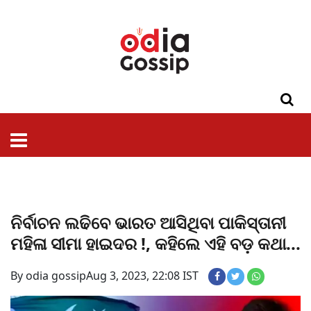
ଓଡିଶା
ଦେଶ-
ପଲିଟିକ୍ସ
ପ୍ରଶାସନ
ସ୍ୱାସ୍ଥ୍ୟ
ଗସିପ
ମନୋରଞ୍ଜନ
କ୍ରାଇମ
ଲାଇଫ
ସମସ୍ୟା
ଟେକ୍ନୋଲୋଜି
ଶିକ୍ଷା
ବିଜ୍ଞାନ
ଖେଳ
ବିଦେଶ
ସ୍ପେଶାଲ
ଷ୍ଟାଇଲ
ନିର୍ବାଚନ ଲଢିବେ ଭାରତ ଆସିଥିବା ପାକିସ୍ତାନୀ
ମହିଳା ସୀମା ହାଇଦର !, କହିଲେ ଏହି ବଡ଼ କଥା...
By odia gossip
Aug 3, 2023, 22:08 IST