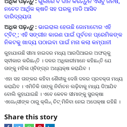
ଅଧିକ ପଢ଼ନ୍ତୁ :
ଭୁଲରେ ବି ଦାନ କରନ୍ତୁନି ଏସବୁ ଜିନିଷ,
ନଚେତ ଆର୍ଥିକ କ୍ଷତି ସହ ଘରକୁ ମାଡି ଆସିବ
ଦାରିଦ୍ର୍ୟତା
ଅଧିକ ପଢ଼ନ୍ତୁ :
ଭାଇରାଲ ହେଉଛି ଜୋମାଟୋର ଏହି
ଟ୍ବିଟ୍ ; ଏହି ସଙ୍ଗୀନ କାରଣ ପାଇଁ ପୂର୍ବତନ ପ୍ରେମିକଙ୍କ
ନିକଟକୁ ଖାଦ୍ୟ ପଠାଇବା ପାଇଁ ମନା କଲା କମ୍ପାନୀ
କୁହାଯାଉଛି ସୀମା ହାଇଦର ମଧ୍ୟ ଆରପିଆଇର ଅଫର୍‌କୁ
ସ୍ବୀକାର କରିଛନ୍ତି । ଦଳର ଅଧିକାରୀମା​ନେ କହିଛନ୍ତି ଯେ
ତାଙ୍କୁ ମହିଳା ଓ୍ବିଙ୍ଗ୍‌ର ଅଧ୍ୟକ୍ଷ କରାଯିବ ।
ଏହା ସହ ତାଙ୍କର କହିବା ଶୈଳୀକୁ ଦେଖି ଦଳର ପ୍ରବକ୍ତା ମଧ୍ୟ
କରାଯିବ । ଏମିତିକି ତାଙ୍କୁ ନିର୍ବାଚନ ଲଢ଼ିବାକୁ ମଧ୍ୟ ଦିଆଯିବ
ବୋଲି କୁହାଯାଇଛି । ଏବେ କେବଳ ସୀମାଙ୍କୁ ସୁରକ୍ଷା
ଏଜେନ୍ସୀଙ୍କ ଠାରୁ କ୍ଲିନ୍‌ ଚିଟ୍‌ ମିଳିବା ନେଇ ଅପେକ୍ଷା ରହିଛି ।
Share this story