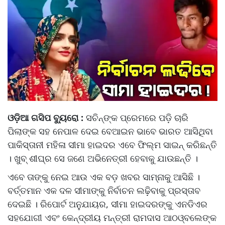
ଓଡ଼ିଆ ଗସିପ ବ୍ୟୁରୋ :
ସଚିନ୍‌ଙ୍କ ପ୍ରେମରେ ପଡ଼ି ଚାରି
ପିଲାଙ୍କ ସହ ନେପାଳ ଦେଇ ବେଆଇନ ଭାବେ ଭାରତ ଆସିଥିବା
ପାକିସ୍ତାନୀ ମହିଳା ସୀମା ହାଇଦର ଏବେ ଫିଲ୍ମ ସାଇନ୍ କରିଛନ୍ତି
। ଖୁବ୍ ଶୀଘ୍ର ସେ ଜଣେ ଅଭିନେତ୍ରୀ ହେବାକୁ ଯାଉଛନ୍ତି ।
ଏବେ ତାଙ୍କୁ ନେଇ ଆଉ ଏକ ବଡ଼ ଖବର ସାମ୍ନାକୁ ଆସିଛି ।
ବର୍ତ୍ତମାନ ଏକ ଦଳ ସୀମାଙ୍କୁ ନିର୍ବାଚନ ଲଢ଼ିବାକୁ ପ୍ରସ୍ତାବ
ଦେଇଛି । ରିପୋର୍ଟ ଅନୁଯାୟର, ସୀମା ହାଇଦରଙ୍କୁ ଏନଡିଏର
ସହଯୋଗୀ ଏବଂ କେନ୍ଦ୍ରୀୟ ମନ୍ତ୍ରୀ ରାମଦାସ ଆଠଓ୍ବଲେଙ୍କ